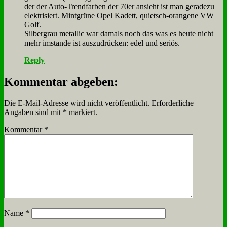
der der Au­to-Trend­far­ben der 70er an­sieht ist man ge­ra­de­zu
elek­tri­siert. Mint­grü­ne Opel Ka­dett, quietsch-oran­ge­ne VW
Golf.
Sil­ber­grau me­tal­lic war da­mals noch das was es heu­te nicht
mehr im­stan­de ist aus­zu­drücken: edel und se­ri­ös.
Reply
Kommentar abgeben:
Die E-Mail-Adresse wird nicht veröffentlicht.
Erforderliche
Angaben sind mit
*
markiert.
Kommentar
*
Name
*