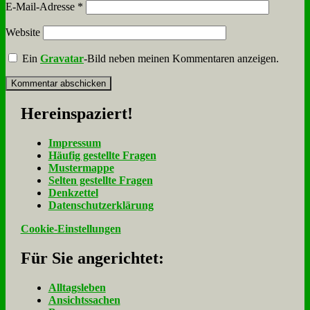
E-Mail-Adresse
*
Website
Ein
Gravatar
-Bild neben meinen Kommentaren anzeigen.
Her­ein­spa­ziert!
Im­pres­sum
Häu­fig ge­stell­te Fra­gen
Mu­ster­map­pe
Sel­ten ge­stell­te Fra­gen
Denk­zet­tel
Da­ten­schutz­er­klä­rung
Cookie-Einstellungen
Für Sie an­ge­rich­tet:
Alltagsleben
Ansichtssachen