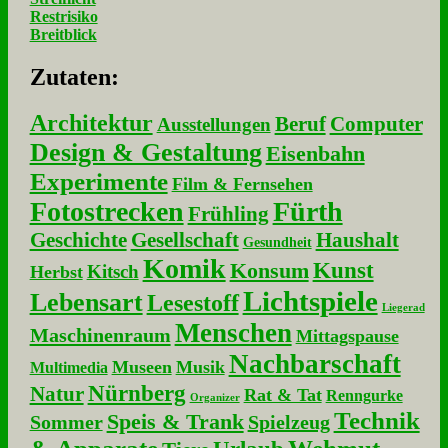
Restrisiko
Breitblick
Zu­ta­ten:
Architektur
Beruf
Computer
Ausstellungen
Design & Gestaltung
Eisenbahn
Experimente
Film & Fernsehen
Fotostrecken
Fürth
Frühling
Geschichte
Gesellschaft
Haushalt
Gesundheit
Komik
Kunst
Konsum
Kitsch
Herbst
Lichtspiele
Lebensart
Lesestoff
Liegerad
Menschen
Maschinenraum
Mittagspause
Nachbarschaft
Museen
Musik
Multimedia
Nürnberg
Natur
Rat & Tat
Renngurke
Organizer
Technik
Speis & Trank
Sommer
Spielzeug