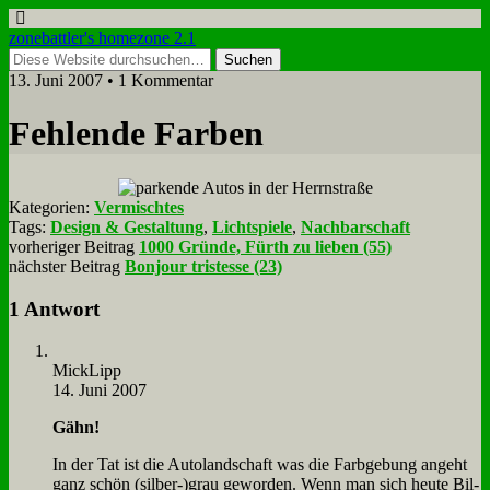
zonebattler's homezone 2.1
13. Juni 2007 • 1 Kommentar
Feh­len­de Far­ben
Kategorien:
Vermischtes
Tags:
Design & Gestaltung
,
Lichtspiele
,
Nachbarschaft
vorheriger Beitrag
1000 Gründe, Fürth zu lieben (55)
nächster Beitrag
Bonjour tristesse (23)
1 Antwort
Mick­Lipp
14. Juni 2007
Gähn!
In der Tat ist die Au­to­land­schaft was die Farb­ge­bung an­geht
ganz schön (silber-)grau ge­wor­den. Wenn man sich heu­te Bil­