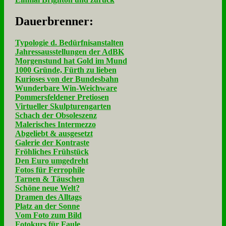
Dau­er­bren­ner:
Typologie d. Bedürfnisanstalten
Jahressausstellungen der AdBK
Morgenstund hat Gold im Mund
1000 Gründe, Fürth zu lieben
Kurioses von der Bundesbahn
Wunderbare Win-Weichware
Pommersfeldener Pretiosen
Virtueller Skulpturengarten
Schach der Obsoleszenz
Malerisches Intermezzo
Abgeliebt & ausgesetzt
Galerie der Kontraste
Fröhliches Frühstück
Den Euro umgedreht
Fotos für Ferrophile
Tarnen & Täuschen
Schöne neue Welt?
Dramen des Alltags
Platz an der Sonne
Vom Foto zum Bild
Fotokurs für Faule