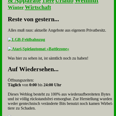
& Apparate
Wehmut
Urlaub
Tiere
Wirtschaft
Winter
Re­ste von ge­stern...
Alles muß raus: aktuelle An­ge­bo­te aus eigenem Privatbesitz.
Was hier zu sehen ist, ist sämt­lich noch zu haben!
Auf Wie­der­se­hen...
Öffnungszeiten:
Täglich
von
0:00
bis
24:00 Uhr
Dieses Weblog besteht zu 100% aus wie­der­auf­bereite­ten Bytes
und ist völlig rück­stands­frei ent­sorg­bar. Zur Herstellung wurden
weder gen­tech­nisch veränderte Bits benutzt noch kamen Wir­bel­
tiere zu Scha­den.