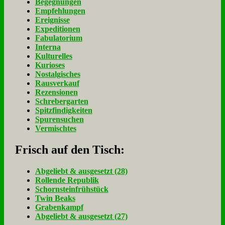
Begegnungen
Empfehlungen
Ereignisse
Expeditionen
Fabulatorium
Interna
Kulturelles
Kurioses
Nostalgisches
Rausverkauf
Rezensionen
Schrebergarten
Spitzfindigkeiten
Spurensuchen
Vermischtes
Frisch auf den Tisch:
Ab­ge­liebt & aus­ge­setzt (28)
Rol­len­de Re­pu­blik
Schorn­stein­früh­stück
Twin Beaks
Gra­ben­kampf
Ab­ge­liebt & aus­ge­setzt (27)