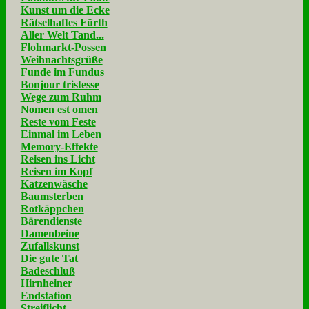
Kunst um die Ecke
Rätselhaftes Fürth
Aller Welt Tand...
Flohmarkt-Possen
Weihnachtsgrüße
Funde im Fundus
Bonjour tristesse
Wege zum Ruhm
Nomen est omen
Reste vom Feste
Einmal im Leben
Memory-Effekte
Reisen ins Licht
Reisen im Kopf
Katzenwäsche
Baumsterben
Rotkäppchen
Bärendienste
Damenbeine
Zufallskunst
Die gute Tat
Badeschluß
Hirnheiner
Endstation
Streiflicht