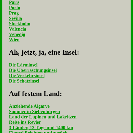
Paris
Porto
Prag
Sevilla
Stockholm
Valencia
Venedig
Wien
Ah, jetzt, ja, ei­ne In­sel:
Die Lärminsel
Die Überraschungsinsel
Die Verkehrsinsel
Die Schatzinsel
Auf fe­stem Land:
Anziehende Algarve
Sommer in Siebenbürgen
Land der Lupinen und Lakritzen
Reise ins Revier
3 Länder, 12 Tage und 1400 km
Einmal Brighton und zurück