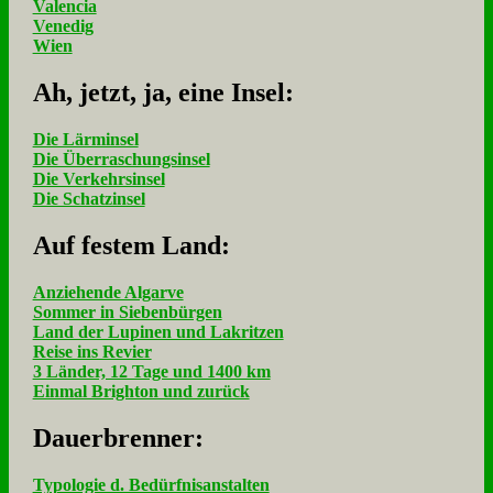
Valencia
Venedig
Wien
Ah, jetzt, ja, ei­ne In­sel:
Die Lärminsel
Die Überraschungsinsel
Die Verkehrsinsel
Die Schatzinsel
Auf fe­stem Land:
Anziehende Algarve
Sommer in Siebenbürgen
Land der Lupinen und Lakritzen
Reise ins Revier
3 Länder, 12 Tage und 1400 km
Einmal Brighton und zurück
Dau­er­bren­ner:
Typologie d. Bedürfnisanstalten