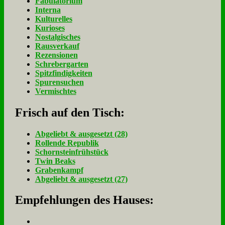
Fabulatorium
Interna
Kulturelles
Kurioses
Nostalgisches
Rausverkauf
Rezensionen
Schrebergarten
Spitzfindigkeiten
Spurensuchen
Vermischtes
Frisch auf den Tisch:
Ab­ge­liebt & aus­ge­setzt (28)
Rol­len­de Re­pu­blik
Schorn­stein­früh­stück
Twin Beaks
Gra­ben­kampf
Ab­ge­liebt & aus­ge­setzt (27)
Empfehlungen des Hauses: