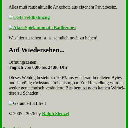
Alles muß raus: aktuelle An­ge­bo­te aus eigenem Privatbesitz.
Was hier zu sehen ist, ist sämt­lich noch zu haben!
Auf Wie­der­se­hen...
Öffnungszeiten:
Täglich
von
0:00
bis
24:00 Uhr
Dieses Weblog besteht zu 100% aus wie­der­auf­bereite­ten Bytes
und ist völlig rück­stands­frei ent­sorg­bar. Zur Herstellung wurden
weder gen­tech­nisch veränderte Bits benutzt noch kamen Wir­bel­
tiere zu Scha­den.
© 2005 - 2026 by
Ralph Stenzel