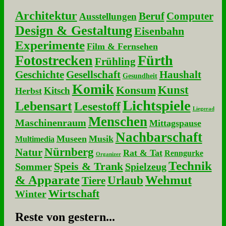
Architektur
Beruf
Computer
Ausstellungen
Design & Gestaltung
Eisenbahn
Experimente
Film & Fernsehen
Fotostrecken
Fürth
Frühling
Geschichte
Gesellschaft
Haushalt
Gesundheit
Komik
Kunst
Konsum
Kitsch
Herbst
Lichtspiele
Lebensart
Lesestoff
Liegerad
Menschen
Maschinenraum
Mittagspause
Nachbarschaft
Museen
Musik
Multimedia
Nürnberg
Natur
Rat & Tat
Renngurke
Organizer
Technik
Speis & Trank
Sommer
Spielzeug
& Apparate
Wehmut
Urlaub
Tiere
Wirtschaft
Winter
Re­ste von ge­stern...