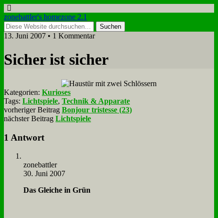
zonebattler's homezone 2.1
13. Juni 2007 • 1 Kommentar
Si­cher ist si­cher
Kategorien:
Kurioses
Tags:
Lichtspiele
,
Technik & Apparate
vorheriger Beitrag
Bonjour tristesse (23)
nächster Beitrag
Lichtspiele
1 Antwort
zone­batt­ler
30. Juni 2007
Das Glei­che in Grün