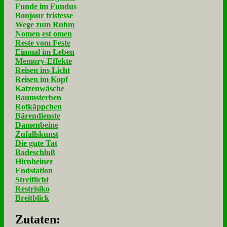
Funde im Fundus
Bonjour tristesse
Wege zum Ruhm
Nomen est omen
Reste vom Feste
Einmal im Leben
Memory-Effekte
Reisen ins Licht
Reisen im Kopf
Katzenwäsche
Baumsterben
Rotkäppchen
Bärendienste
Damenbeine
Zufallskunst
Die gute Tat
Badeschluß
Hirnheiner
Endstation
Streiflicht
Restrisiko
Breitblick
Zu­ta­ten: