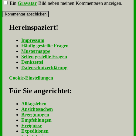
Ein
Gravatar
-Bild neben meinen Kommentaren anzeigen.
Her­ein­spa­ziert!
Im­pres­sum
Häu­fig ge­stell­te Fra­gen
Mu­ster­map­pe
Sel­ten ge­stell­te Fra­gen
Denk­zet­tel
Da­ten­schutz­er­klä­rung
Cookie-Einstellungen
Für Sie an­ge­rich­tet:
Alltagsleben
Ansichtssachen
Begegnungen
Empfehlungen
Ereignisse
Expeditionen