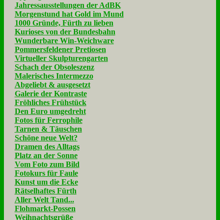
Jahressausstellungen der AdBK
Morgenstund hat Gold im Mund
1000 Gründe, Fürth zu lieben
Kurioses von der Bundesbahn
Wunderbare Win-Weichware
Pommersfeldener Pretiosen
Virtueller Skulpturengarten
Schach der Obsoleszenz
Malerisches Intermezzo
Abgeliebt & ausgesetzt
Galerie der Kontraste
Fröhliches Frühstück
Den Euro umgedreht
Fotos für Ferrophile
Tarnen & Täuschen
Schöne neue Welt?
Dramen des Alltags
Platz an der Sonne
Vom Foto zum Bild
Fotokurs für Faule
Kunst um die Ecke
Rätselhaftes Fürth
Aller Welt Tand...
Flohmarkt-Possen
Weihnachtsgrüße