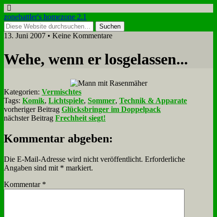
zonebattler's homezone 2.1
13. Juni 2007 • Keine Kommentare
We­he, wenn er los­ge­las­sen...
Kategorien:
Vermischtes
Tags:
Komik
,
Lichtspiele
,
Sommer
,
Technik & Apparate
vorheriger Beitrag
Glücksbringer im Doppelpack
nächster Beitrag
Frechheit siegt!
Kommentar abgeben:
Die E-Mail-Adresse wird nicht veröffentlicht.
Erforderliche
Angaben sind mit
*
markiert.
Kommentar
*