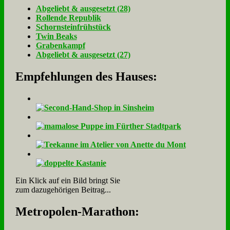
Ab­ge­liebt & aus­ge­setzt (28)
Rol­len­de Re­pu­blik
Schorn­stein­früh­stück
Twin Beaks
Gra­ben­kampf
Ab­ge­liebt & aus­ge­setzt (27)
Empfehlungen des Hauses:
Ein Klick auf ein Bild bringt Sie
zum dazugehörigen Beitrag...
Me­tro­po­len-Ma­ra­thon: