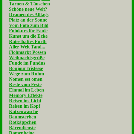
Tarnen & Täuschen
Schöne neue Welt?
Dramen des Alltags
Platz an der Sonne
Vom Foto zum Bild
Fotokurs für Faule
Kunst um die Ecke
Rätselhaftes Fürth
Aller Welt Tand...
Flohmarkt-Possen
Weihnachtsgrüße
Funde im Fundus
Bonjour tristesse
Wege zum Ruhm
Nomen est omen
Reste vom Feste
Einmal im Leben
Memory-Effekte
Reisen ins Licht
Reisen im Kopf
Katzenwäsche
Baumsterben
Rotkäppchen
Bärendienste
Damenbeine