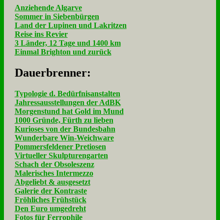
Anziehende Algarve
Sommer in Siebenbürgen
Land der Lupinen und Lakritzen
Reise ins Revier
3 Länder, 12 Tage und 1400 km
Einmal Brighton und zurück
Dau­er­bren­ner:
Typologie d. Bedürfnisanstalten
Jahressausstellungen der AdBK
Morgenstund hat Gold im Mund
1000 Gründe, Fürth zu lieben
Kurioses von der Bundesbahn
Wunderbare Win-Weichware
Pommersfeldener Pretiosen
Virtueller Skulpturengarten
Schach der Obsoleszenz
Malerisches Intermezzo
Abgeliebt & ausgesetzt
Galerie der Kontraste
Fröhliches Frühstück
Den Euro umgedreht
Fotos für Ferrophile