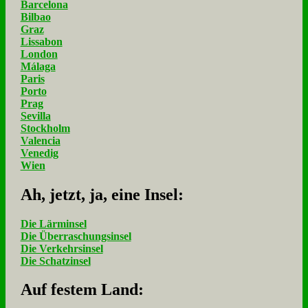
Barcelona
Bilbao
Graz
Lissabon
London
Málaga
Paris
Porto
Prag
Sevilla
Stockholm
Valencia
Venedig
Wien
Ah, jetzt, ja, ei­ne In­sel:
Die Lärminsel
Die Überraschungsinsel
Die Verkehrsinsel
Die Schatzinsel
Auf fe­stem Land: