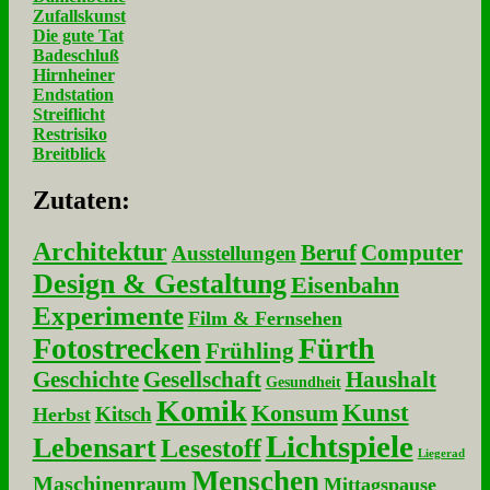
Zufallskunst
Die gute Tat
Badeschluß
Hirnheiner
Endstation
Streiflicht
Restrisiko
Breitblick
Zu­ta­ten:
Architektur
Beruf
Computer
Ausstellungen
Design & Gestaltung
Eisenbahn
Experimente
Film & Fernsehen
Fotostrecken
Fürth
Frühling
Geschichte
Gesellschaft
Haushalt
Gesundheit
Komik
Kunst
Konsum
Kitsch
Herbst
Lichtspiele
Lebensart
Lesestoff
Liegerad
Menschen
Maschinenraum
Mittagspause