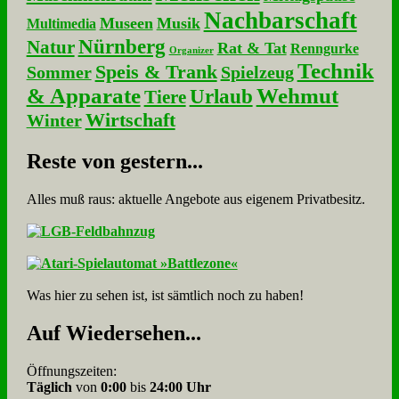
Nachbarschaft
Museen
Musik
Multimedia
Nürnberg
Natur
Rat & Tat
Renngurke
Organizer
Technik
Speis & Trank
Sommer
Spielzeug
& Apparate
Wehmut
Urlaub
Tiere
Wirtschaft
Winter
Re­ste von ge­stern...
Alles muß raus: aktuelle An­ge­bo­te aus eigenem Privatbesitz.
Was hier zu sehen ist, ist sämt­lich noch zu haben!
Auf Wie­der­se­hen...
Öffnungszeiten:
Täglich
von
0:00
bis
24:00 Uhr