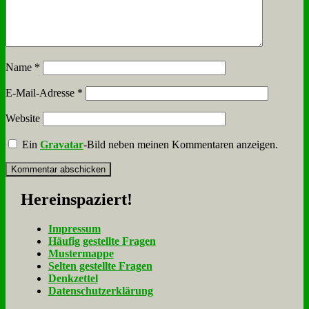
Name
*
E-Mail-Adresse
*
Website
Ein
Gravatar
-Bild neben meinen Kommentaren anzeigen.
Her­ein­spa­ziert!
Im­pres­sum
Häu­fig ge­stell­te Fra­gen
Mu­ster­map­pe
Sel­ten ge­stell­te Fra­gen
Denk­zet­tel
Da­ten­schutz­er­klä­rung