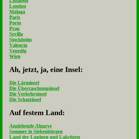
Lissabon
London
Málaga
Paris
Porto
Prag
Sevilla
Stockholm
Valencia
Venedig
Wien
Ah, jetzt, ja, ei­ne In­sel:
Die Lärminsel
Die Überraschungsinsel
Die Verkehrsinsel
Die Schatzinsel
Auf fe­stem Land:
Anziehende Algarve
Sommer in Siebenbürgen
Land der Lupinen und Lakritzen