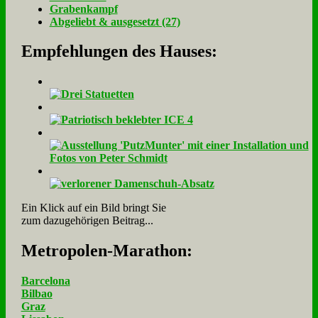
Gra­ben­kampf
Ab­ge­liebt & aus­ge­setzt (27)
Empfehlungen des Hauses:
Ein Klick auf ein Bild bringt Sie
zum dazugehörigen Beitrag...
Me­tro­po­len-Ma­ra­thon:
Barcelona
Bilbao
Graz