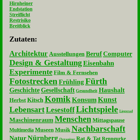
Hirnheiner
Endstation
Streiflicht
Restrisiko
Breitblick
Zu­ta­ten:
Architektur
Beruf
Computer
Ausstellungen
Design & Gestaltung
Eisenbahn
Experimente
Film & Fernsehen
Fotostrecken
Fürth
Frühling
Geschichte
Gesellschaft
Haushalt
Gesundheit
Komik
Kunst
Konsum
Kitsch
Herbst
Lichtspiele
Lebensart
Lesestoff
Liegerad
Menschen
Maschinenraum
Mittagspause
Nachbarschaft
Museen
Musik
Multimedia
Nürnberg
Natur
Rat & Tat
Renngurke
Organizer