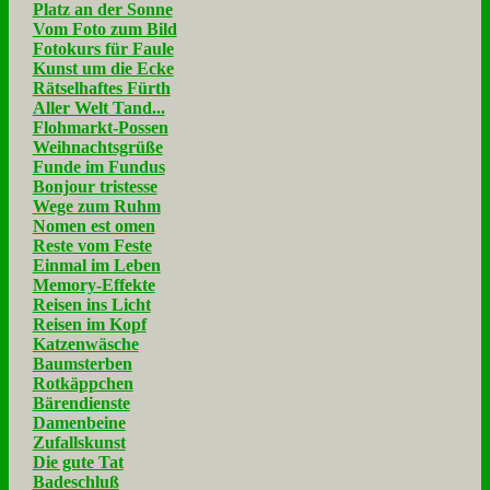
Platz an der Sonne
Vom Foto zum Bild
Fotokurs für Faule
Kunst um die Ecke
Rätselhaftes Fürth
Aller Welt Tand...
Flohmarkt-Possen
Weihnachtsgrüße
Funde im Fundus
Bonjour tristesse
Wege zum Ruhm
Nomen est omen
Reste vom Feste
Einmal im Leben
Memory-Effekte
Reisen ins Licht
Reisen im Kopf
Katzenwäsche
Baumsterben
Rotkäppchen
Bärendienste
Damenbeine
Zufallskunst
Die gute Tat
Badeschluß