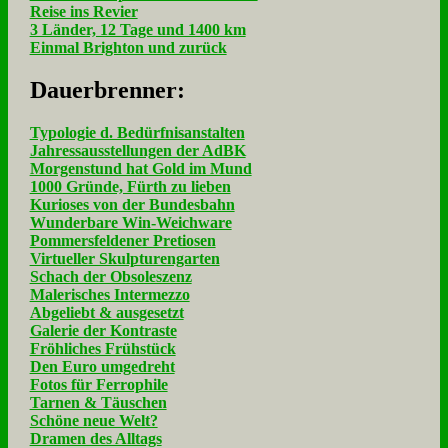
Reise ins Revier
3 Länder, 12 Tage und 1400 km
Einmal Brighton und zurück
Dau­er­bren­ner:
Typologie d. Bedürfnisanstalten
Jahressausstellungen der AdBK
Morgenstund hat Gold im Mund
1000 Gründe, Fürth zu lieben
Kurioses von der Bundesbahn
Wunderbare Win-Weichware
Pommersfeldener Pretiosen
Virtueller Skulpturengarten
Schach der Obsoleszenz
Malerisches Intermezzo
Abgeliebt & ausgesetzt
Galerie der Kontraste
Fröhliches Frühstück
Den Euro umgedreht
Fotos für Ferrophile
Tarnen & Täuschen
Schöne neue Welt?
Dramen des Alltags