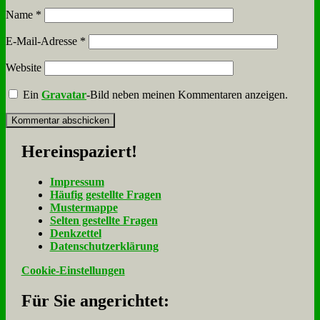
Name
*
E-Mail-Adresse
*
Website
Ein
Gravatar
-Bild neben meinen Kommentaren anzeigen.
Her­ein­spa­ziert!
Im­pres­sum
Häu­fig ge­stell­te Fra­gen
Mu­ster­map­pe
Sel­ten ge­stell­te Fra­gen
Denk­zet­tel
Da­ten­schutz­er­klä­rung
Cookie-Einstellungen
Für Sie an­ge­rich­tet: