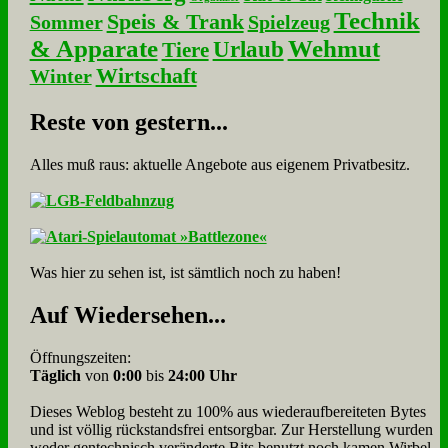
Technik
Speis & Trank
Sommer
Spielzeug
& Apparate
Wehmut
Urlaub
Tiere
Wirtschaft
Winter
Re­ste von ge­stern...
Alles muß raus: aktuelle An­ge­bo­te aus eigenem Privatbesitz.
Was hier zu sehen ist, ist sämt­lich noch zu haben!
Auf Wie­der­se­hen...
Öffnungszeiten:
Täglich
von
0:00
bis
24:00 Uhr
Dieses Weblog besteht zu 100% aus wie­der­auf­bereite­ten Bytes
und ist völlig rück­stands­frei ent­sorg­bar. Zur Herstellung wurden
weder gen­tech­nisch veränderte Bits benutzt noch kamen Wir­bel­