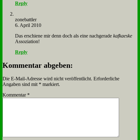
Reply
zone­batt­ler
6. April 2010
Das er­schie­ne mir denn doch als ei­ne nach­ge­ra­de
kaf­ka­es­ke
As­so­zia­ti­on!
Reply
Kommentar abgeben:
Die E-Mail-Adresse wird nicht veröffentlicht.
Erforderliche
Angaben sind mit
*
markiert.
Kommentar
*