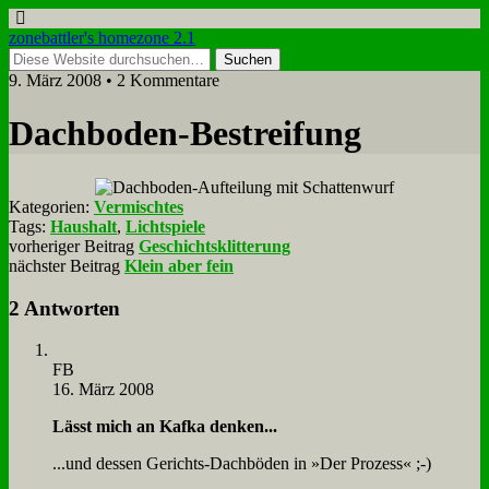
zonebattler's homezone 2.1
9. März 2008 • 2 Kommentare
Dach­bo­den-Be­strei­fung
Kategorien:
Vermischtes
Tags:
Haushalt
,
Lichtspiele
vorheriger Beitrag
Geschichtsklitterung
nächster Beitrag
Klein aber fein
2 Antworten
FB
16. März 2008
Lässt mich an Kaf­ka den­ken...
...und des­sen Ge­richts-Dach­bö­den in »Der Pro­zess« ;-)