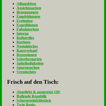
Alltagsleben
Ansichtssachen
Begegnungen
Empfehlungen
Ereignisse
Expeditionen
Fabulatorium
Interna
Kulturelles
Kurioses
Nostalgisches
Rausverkauf
Rezensionen
Schrebergarten
Spitzfindigkeiten
Spurensuchen
Vermischtes
Frisch auf den Tisch:
Ab­ge­liebt & aus­ge­setzt (28)
Rol­len­de Re­pu­blik
Schorn­stein­früh­stück
Twin Beaks