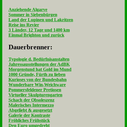
Anziehende Algarve
Sommer in Siebenbürgen
Land der Lupinen und Lakritzen
Reise ins Revier
3 Länder, 12 Tage und 1400 km
Einmal Brighton und zurück
Dau­er­bren­ner:
Typologie d. Bedürfnisanstalten
Jahressausstellungen der AdBK
Morgenstund hat Gold im Mund
1000 Gründe, Fürth zu lieben
Kurioses von der Bundesbahn
Wunderbare Win-Weichware
Pommersfeldener Pretiosen
Virtueller Skulpturengarten
Schach der Obsoleszenz
Malerisches Intermezzo
Abgeliebt & ausgesetzt
Galerie der Kontraste
Fröhliches Frühstück
Den Euro umgedreht