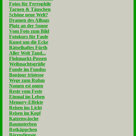
Fotos für Ferrophile
Tarnen & Täuschen
Schöne neue Welt?
Dramen des Alltags
Platz an der Sonne
Vom Foto zum Bild
Fotokurs für Faule
Kunst um die Ecke
Rätselhaftes Fürth
Aller Welt Tand...
Flohmarkt-Possen
Weihnachtsgrüße
Funde im Fundus
Bonjour tristesse
Wege zum Ruhm
Nomen est omen
Reste vom Feste
Einmal im Leben
Memory-Effekte
Reisen ins Licht
Reisen im Kopf
Katzenwäsche
Baumsterben
Rotkäppchen
Bärendienste