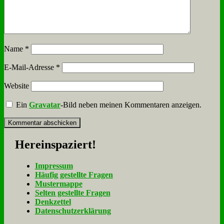
Name
*
E-Mail-Adresse
*
Website
Ein
Gravatar
-Bild neben meinen Kommentaren anzeigen.
Her­ein­spa­ziert!
Im­pres­sum
Häu­fig ge­stell­te Fra­gen
Mu­ster­map­pe
Sel­ten ge­stell­te Fra­gen
Denk­zet­tel
Da­ten­schutz­er­klä­rung