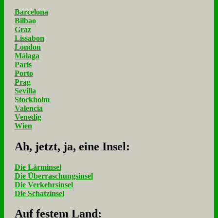
Barcelona
Bilbao
Graz
Lissabon
London
Málaga
Paris
Porto
Prag
Sevilla
Stockholm
Valencia
Venedig
Wien
Ah, jetzt, ja, ei­ne In­sel:
Die Lärminsel
Die Überraschungsinsel
Die Verkehrsinsel
Die Schatzinsel
Auf fe­stem Land: