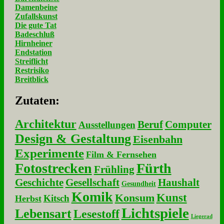
Damenbeine
Zufallskunst
Die gute Tat
Badeschluß
Hirnheiner
Endstation
Streiflicht
Restrisiko
Breitblick
Zu­ta­ten:
Architektur
Beruf
Computer
Ausstellungen
Design & Gestaltung
Eisenbahn
Experimente
Film & Fernsehen
Fotostrecken
Fürth
Frühling
Geschichte
Gesellschaft
Haushalt
Gesundheit
Komik
Kunst
Konsum
Kitsch
Herbst
Lichtspiele
Lebensart
Lesestoff
Liegerad