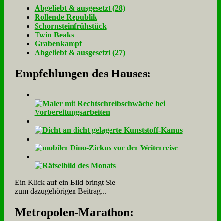
Ab­ge­liebt & aus­ge­setzt (28)
Rol­len­de Re­pu­blik
Schorn­stein­früh­stück
Twin Beaks
Gra­ben­kampf
Ab­ge­liebt & aus­ge­setzt (27)
Empfehlungen des Hauses:
Ein Klick auf ein Bild bringt Sie
zum dazugehörigen Beitrag...
Me­tro­po­len-Ma­ra­thon: