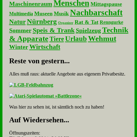
Menschen
Maschinenraum
Mittagspause
Nachbarschaft
Museen
Musik
Multimedia
Nürnberg
Natur
Rat & Tat
Renngurke
Organizer
Technik
Speis & Trank
Sommer
Spielzeug
& Apparate
Wehmut
Urlaub
Tiere
Wirtschaft
Winter
Re­ste von ge­stern...
Alles muß raus: aktuelle An­ge­bo­te aus eigenem Privatbesitz.
Was hier zu sehen ist, ist sämt­lich noch zu haben!
Auf Wie­der­se­hen...
Öffnungszeiten: