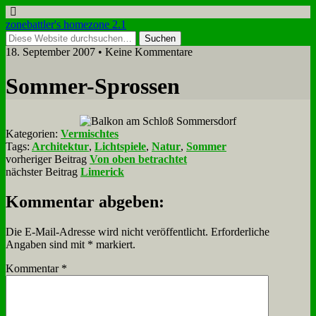
zonebattler's homezone 2.1
18. September 2007 • Keine Kommentare
Som­mer-Spros­sen
Kategorien:
Vermischtes
Tags:
Architektur
,
Lichtspiele
,
Natur
,
Sommer
vorheriger Beitrag
Von oben betrachtet
nächster Beitrag
Limerick
Kommentar abgeben:
Die E-Mail-Adresse wird nicht veröffentlicht.
Erforderliche
Angaben sind mit
*
markiert.
Kommentar
*