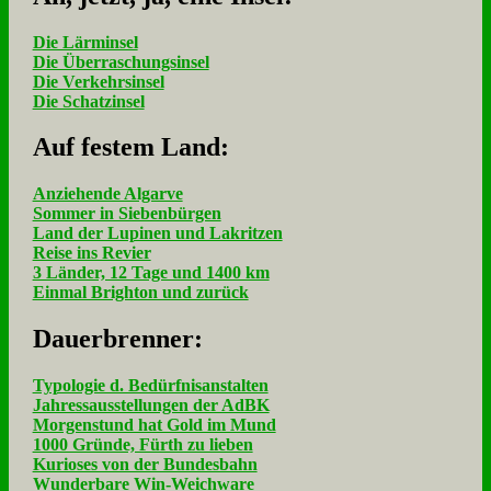
Die Lärminsel
Die Überraschungsinsel
Die Verkehrsinsel
Die Schatzinsel
Auf fe­stem Land:
Anziehende Algarve
Sommer in Siebenbürgen
Land der Lupinen und Lakritzen
Reise ins Revier
3 Länder, 12 Tage und 1400 km
Einmal Brighton und zurück
Dau­er­bren­ner:
Typologie d. Bedürfnisanstalten
Jahressausstellungen der AdBK
Morgenstund hat Gold im Mund
1000 Gründe, Fürth zu lieben
Kurioses von der Bundesbahn
Wunderbare Win-Weichware