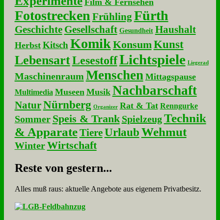
Experimente
Film & Fernsehen
Fotostrecken
Fürth
Frühling
Geschichte
Gesellschaft
Haushalt
Gesundheit
Komik
Kunst
Konsum
Kitsch
Herbst
Lichtspiele
Lebensart
Lesestoff
Liegerad
Menschen
Maschinenraum
Mittagspause
Nachbarschaft
Museen
Musik
Multimedia
Nürnberg
Natur
Rat & Tat
Renngurke
Organizer
Technik
Speis & Trank
Sommer
Spielzeug
& Apparate
Wehmut
Urlaub
Tiere
Wirtschaft
Winter
Re­ste von ge­stern...
Alles muß raus: aktuelle An­ge­bo­te aus eigenem Privatbesitz.