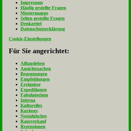
Im­pres­sum
Häu­fig ge­stell­te Fra­gen
Mu­ster­map­pe
Sel­ten ge­stell­te Fra­gen
Denk­zet­tel
Da­ten­schutz­er­klä­rung
Cookie-Einstellungen
Für Sie an­ge­rich­tet:
Alltagsleben
Ansichtssachen
Begegnungen
Empfehlungen
Ereignisse
Expeditionen
Fabulatorium
Interna
Kulturelles
Kurioses
Nostalgisches
Rausverkauf
Rezensionen