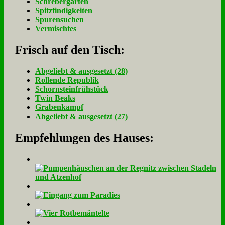
Schrebergarten
Spitzfindigkeiten
Spurensuchen
Vermischtes
Frisch auf den Tisch:
Ab­ge­liebt & aus­ge­setzt (28)
Rol­len­de Re­pu­blik
Schorn­stein­früh­stück
Twin Beaks
Gra­ben­kampf
Ab­ge­liebt & aus­ge­setzt (27)
Empfehlungen des Hauses: