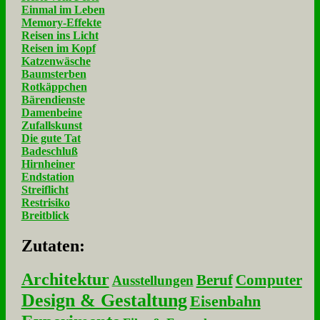
Einmal im Leben
Memory-Effekte
Reisen ins Licht
Reisen im Kopf
Katzenwäsche
Baumsterben
Rotkäppchen
Bärendienste
Damenbeine
Zufallskunst
Die gute Tat
Badeschluß
Hirnheiner
Endstation
Streiflicht
Restrisiko
Breitblick
Zu­ta­ten:
Architektur
Beruf
Computer
Ausstellungen
Design & Gestaltung
Eisenbahn