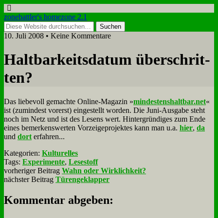
zonebattler's homezone 2.1
10. Juli 2008 • Keine Kommentare
Halt­bar­keits­da­tum über­schrit­
ten?
Das lie­be­voll ge­mach­te On­line-Ma­ga­zin »
mindestenshaltbar.net
«
ist (zu­min­dest vor­erst) ein­ge­stellt wor­den. Die Ju­ni-Aus­ga­be steht
noch im Netz und ist des Le­sens wert. Hin­ter­grün­di­ges zum En­de
ei­nes be­mer­kens­wer­ten Vor­zei­ge­pro­jek­tes kann man u.a.
hier
,
da
und
dort
er­fah­ren...
Kategorien:
Kulturelles
Tags:
Experimente
,
Lesestoff
vorheriger Beitrag
Wahn oder Wirklichkeit?
nächster Beitrag
Türengeklapper
Kommentar abgeben: