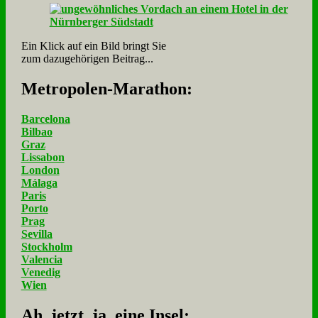
Ein Klick auf ein Bild bringt Sie
zum dazugehörigen Beitrag...
Me­tro­po­len-Ma­ra­thon:
Barcelona
Bilbao
Graz
Lissabon
London
Málaga
Paris
Porto
Prag
Sevilla
Stockholm
Valencia
Venedig
Wien
Ah, jetzt, ja, ei­ne In­sel: