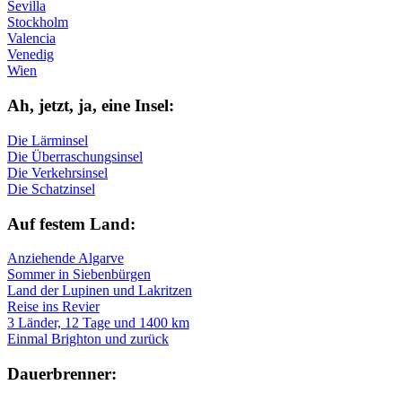
Sevilla
Stockholm
Valencia
Venedig
Wien
Ah, jetzt, ja, ei­ne In­sel:
Die Lärminsel
Die Überraschungsinsel
Die Verkehrsinsel
Die Schatzinsel
Auf fe­stem Land:
Anziehende Algarve
Sommer in Siebenbürgen
Land der Lupinen und Lakritzen
Reise ins Revier
3 Länder, 12 Tage und 1400 km
Einmal Brighton und zurück
Dau­er­bren­ner: