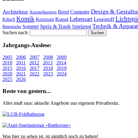
Design & Gestaltu
Architektur
Beruf
Computer
Ausstellungen
Lichtspi
Komik
Lebensart
Kunst
Lesestoff
Konsum
Kitsch
Technik & Apparat
Speis & Trank
Sommer
Spielzeug
Renngurke
Suchen nach:
Jahr­gangs-Aus­le­se:
2005
2006
2007
2008
2009
2010
2011
2012
2013
2014
2015
2016
2017
2018
2019
2020
2021
2022
2023
2024
2025
2026
Re­ste von ge­stern...
Alles muß raus: aktuelle An­ge­bo­te aus eigenem Privatbesitz.
Was hier zu sehen ist, ist sämt­lich noch zu haben!