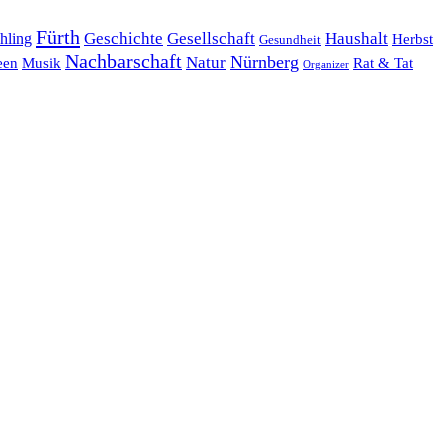
Fürth
hling
Geschichte
Gesellschaft
Haushalt
Herbst
Gesundheit
Nachbarschaft
Nürnberg
Natur
een
Musik
Rat & Tat
Organizer