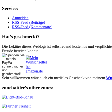
Ser­vice:
Anmelden
RSS-Feed (Beiträge)
RSS-Feed (Kommentare)
Hat’s ge­schmeckt?
Die Lektüre dieses Weblogs ist selbstredend kostenlos und ver­pflich­te
Freude bereiten konnte.
Sehr willkommen wäre auch ein mediales Geschenk von meinem
Wun
zonebattler’s other zo­nes: