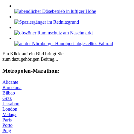
Ein Klick auf ein Bild bringt Sie
zum dazugehörigen Beitrag...
Me­tro­po­len-Ma­ra­thon:
Alicante
Barcelona
Bilbao
Graz
Lissabon
London
Málaga
Paris
Porto
Prag