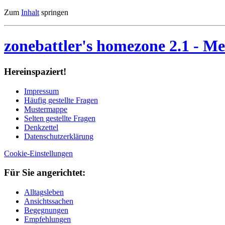
Zum
Inhalt
springen
zonebattler's homezone 2.1
- Me
Her­ein­spa­ziert!
Im­pres­sum
Häu­fig ge­stell­te Fra­gen
Mu­ster­map­pe
Sel­ten ge­stell­te Fra­gen
Denk­zet­tel
Da­ten­schutz­er­klä­rung
Cookie-Einstellungen
Für Sie an­ge­rich­tet:
Alltagsleben
Ansichtssachen
Begegnungen
Empfehlungen