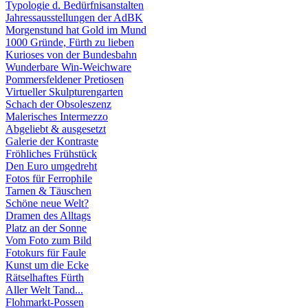
Typologie d. Bedürfnisanstalten
Jahressausstellungen der AdBK
Morgenstund hat Gold im Mund
1000 Gründe, Fürth zu lieben
Kurioses von der Bundesbahn
Wunderbare Win-Weichware
Pommersfeldener Pretiosen
Virtueller Skulpturengarten
Schach der Obsoleszenz
Malerisches Intermezzo
Abgeliebt & ausgesetzt
Galerie der Kontraste
Fröhliches Frühstück
Den Euro umgedreht
Fotos für Ferrophile
Tarnen & Täuschen
Schöne neue Welt?
Dramen des Alltags
Platz an der Sonne
Vom Foto zum Bild
Fotokurs für Faule
Kunst um die Ecke
Rätselhaftes Fürth
Aller Welt Tand...
Flohmarkt-Possen