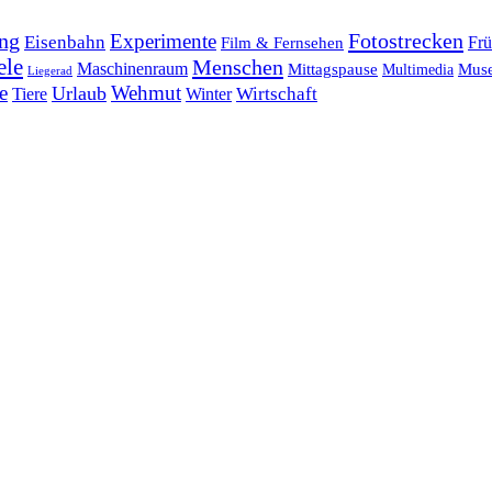
ng
Fotostrecken
Experimente
Eisenbahn
Frü
Film & Fernsehen
ele
Menschen
Maschinenraum
Mittagspause
Mus
Multimedia
Liegerad
e
Wehmut
Urlaub
Tiere
Wirtschaft
Winter