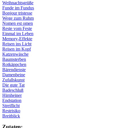
Weihnachtsgrüße
Funde im Fundus
Bonjour tristesse
Wege zum Ruhm
Nomen est omen
Reste vom Feste
Einmal im Leben
Memory-Effekte
Reisen ins Licht
Reisen im Kopf
Katzenwäsche
Baumsterben
Rotkäppchen
Bärendienste
Damenbeine
Zufallskunst
Die gute Tat
Badeschluß
Hirnheiner
Endstation
Streiflicht
Restrisiko
Breitblick
Zu­ta­ten: