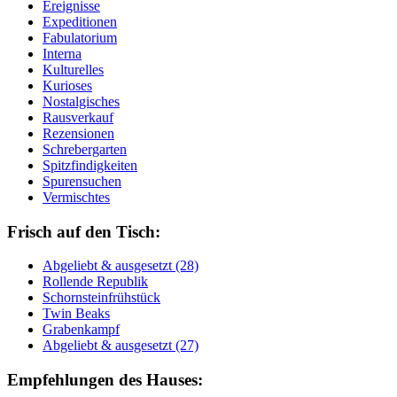
Ereignisse
Expeditionen
Fabulatorium
Interna
Kulturelles
Kurioses
Nostalgisches
Rausverkauf
Rezensionen
Schrebergarten
Spitzfindigkeiten
Spurensuchen
Vermischtes
Frisch auf den Tisch:
Ab­ge­liebt & aus­ge­setzt (28)
Rol­len­de Re­pu­blik
Schorn­stein­früh­stück
Twin Beaks
Gra­ben­kampf
Ab­ge­liebt & aus­ge­setzt (27)
Empfehlungen des Hauses: