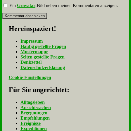
Ein
Gravatar
-Bild neben meinen Kommentaren anzeigen.
Her­ein­spa­ziert!
Im­pres­sum
Häu­fig ge­stell­te Fra­gen
Mu­ster­map­pe
Sel­ten ge­stell­te Fra­gen
Denk­zet­tel
Da­ten­schutz­er­klä­rung
Cookie-Einstellungen
Für Sie an­ge­rich­tet:
Alltagsleben
Ansichtssachen
Begegnungen
Empfehlungen
Ereignisse
Expeditionen