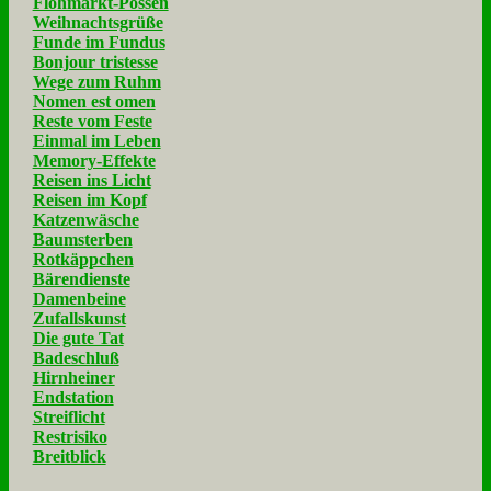
Flohmarkt-Possen
Weihnachtsgrüße
Funde im Fundus
Bonjour tristesse
Wege zum Ruhm
Nomen est omen
Reste vom Feste
Einmal im Leben
Memory-Effekte
Reisen ins Licht
Reisen im Kopf
Katzenwäsche
Baumsterben
Rotkäppchen
Bärendienste
Damenbeine
Zufallskunst
Die gute Tat
Badeschluß
Hirnheiner
Endstation
Streiflicht
Restrisiko
Breitblick