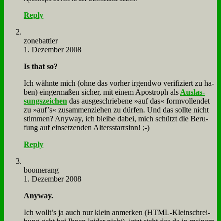
Reply
zone­batt­ler
1. Dezember 2008
Is that so?
Ich wähn­te mich (oh­ne das vor­her ir­gend­wo ve­ri­fi­ziert zu ha­
ben) ein­ger­ma­ßen si­cher, mit ei­nem Apo­stroph als
Aus­las­
sungs­zei­chen
das aus­ge­schrie­be­ne »auf das« form­voll­endet
zu »auf’s« zu­sam­men­zie­hen zu dür­fen. Und das soll­te nicht
stim­men? Any­way, ich blei­be da­bei, mich schützt die Be­ru­
fung auf ein­set­zen­den Al­ters­starr­sinn! ;-)
Reply
boo­me­rang
1. Dezember 2008
Any­way.
Ich wollt’s ja auch nur klein an­mer­ken (HTML-Klein­schrei­