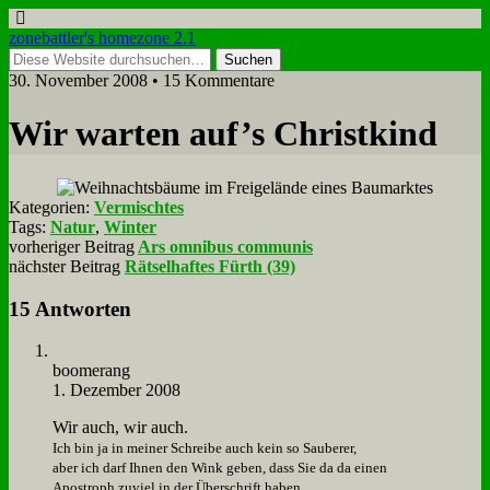
zonebattler's homezone 2.1
30. November 2008 • 15 Kommentare
Wir war­ten auf’s Christ­kind
Kategorien:
Vermischtes
Tags:
Natur
,
Winter
vorheriger Beitrag
Ars omnibus communis
nächster Beitrag
Rätselhaftes Fürth (39)
15 Antworten
boo­me­rang
1. Dezember 2008
Wir auch, wir auch.
Ich bin ja in mei­ner Schrei­be auch kein so Sau­be­rer,
aber ich darf Ih­nen den Wink ge­ben, dass Sie da da ei­nen
Apo­stroph zu­viel in der Über­schrift ha­ben.