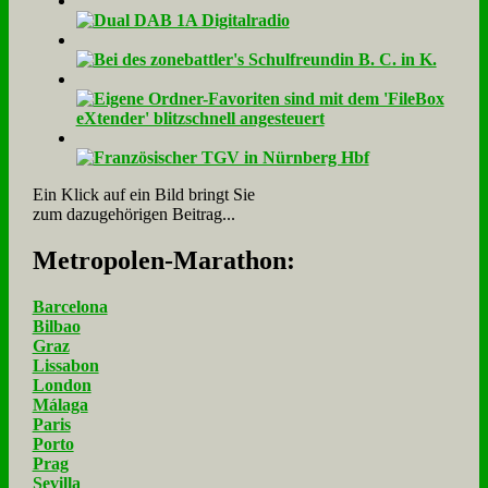
Ein Klick auf ein Bild bringt Sie
zum dazugehörigen Beitrag...
Me­tro­po­len-Ma­ra­thon:
Barcelona
Bilbao
Graz
Lissabon
London
Málaga
Paris
Porto
Prag
Sevilla