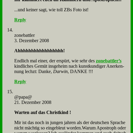
...und kei­ner sagt, wie toll ZBs Fo­to ist!
Reply
zone­batt­ler
3. Dezember 2008
Ahhhhhhhhhhhhhhhhh!
End­lich mal ei­ner, der er­spürt, wie sehr des
zonebattler’s
kind­li­ches Ge­müt ins­ge­heim nach kunst­kun­di­ger An­er­ken­
nung lechzt: Dan­ke,
Dar­win
, DANKE !!!
Reply
@papa@
21. Dezember 2008
War­ten auf das Christ­kind !
Mir ist das noch in jun­gen jah­ren als der deut­schen Spra­che
nicht mäch­tig so ein­ge­bleut worden.Warum Apo­stroph oder