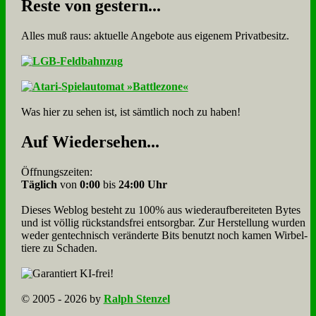
Re­ste von ge­stern...
Alles muß raus: aktuelle An­ge­bo­te aus eigenem Privatbesitz.
Was hier zu sehen ist, ist sämt­lich noch zu haben!
Auf Wie­der­se­hen...
Öffnungszeiten:
Täglich
von
0:00
bis
24:00 Uhr
Dieses Weblog besteht zu 100% aus wie­der­auf­bereite­ten Bytes
und ist völlig rück­stands­frei ent­sorg­bar. Zur Herstellung wurden
weder gen­tech­nisch veränderte Bits benutzt noch kamen Wir­bel­
tiere zu Scha­den.
© 2005 - 2026 by
Ralph Stenzel