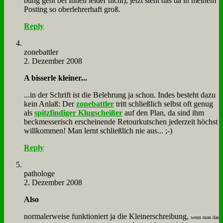
bung geht bei Ih­nen lei­der nicht), jetzt steht das da in mei­nem
Po­sting so ober­leh­rer­haft groß.
Reply
zone­batt­ler
2. Dezember 2008
A bis­s­erle klei­ner...
...in der Schrift ist die Be­leh­rung ja schon. In­des be­steht da­zu
kein An­laß: Der
zone­batt­ler
tritt schließ­lich selbst oft ge­nug
als
spitz­fin­di­ger Klug­schei­ßer
auf den Plan, da sind ihm
beck­mes­se­risch er­schei­nen­de Re­tour­kut­schen je­der­zeit höchst
will­kom­men! Man lernt schließ­lich nie aus... ;-)
Reply
pa­tho­lo­ge
2. Dezember 2008
Al­so
nor­ma­ler­wei­se funk­tio­niert ja die Klein­erschrei­bung,
wenn man das