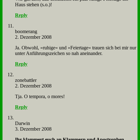
Haus ste­hen (s.o.)!
Reply
boo­me­rang
2. Dezember 2008
Ja. Ob­wohl, »ru­hi­ge« und »Fei­er­ta­ge« trau­en sich bei mir nur
un­ter An­füh­rungs­zei­chen so nah an­ein­an­der.
Reply
zone­batt­ler
2. Dezember 2008
Tja. O tem­po­ra, o mo­res!
Reply
Dar­win
3. Dezember 2008
Ihr klam­mert euch an Klam­mern und Apo­stro­phen...