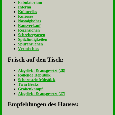
Fabulatorium
Interna
Kulturelles
Kurioses
Nostalgisches
Rausverkauf
Rezensionen
Schrebergarten
Spitzfindigkeiten
Spurensuchen
Vermischtes
Frisch auf den Tisch:
Ab­ge­liebt & aus­ge­setzt (28)
Rol­len­de Re­pu­blik
Schorn­stein­früh­stück
Twin Beaks
Gra­ben­kampf
Ab­ge­liebt & aus­ge­setzt (27)
Empfehlungen des Hauses: