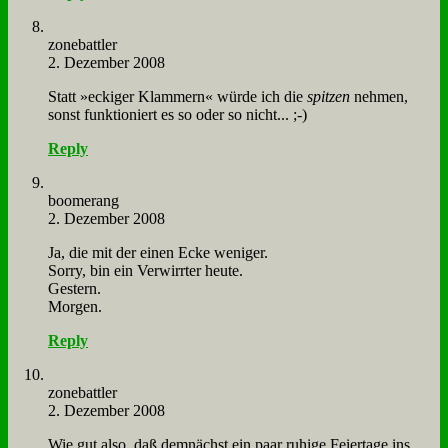
zone­batt­ler
2. Dezember 2008
Statt »ecki­ger Klam­mern« wür­de ich die
spit­zen
neh­men,
sonst funk­tio­niert es so oder so nicht... ;-)
Reply
boo­me­rang
2. Dezember 2008
Ja, die mit der ei­nen Ecke we­ni­ger.
Sor­ry, bin ein Ver­wirr­ter heu­te.
Ge­stern.
Mor­gen.
Reply
zone­batt­ler
2. Dezember 2008
Wie gut al­so, daß dem­nächst ein paar ru­hi­ge Fei­er­ta­ge ins