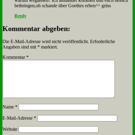
war­um weg­las­sen? Ich aus­län­der kom­men und euch deitsch
beibringen,oh schan­de über Goe­thes er­ben^^ grins
Reply
Kommentar abgeben:
Die E-Mail-Adresse wird nicht veröffentlicht.
Erforderliche
Angaben sind mit
*
markiert.
Kommentar
*
Name
*
E-Mail-Adresse
*
Website