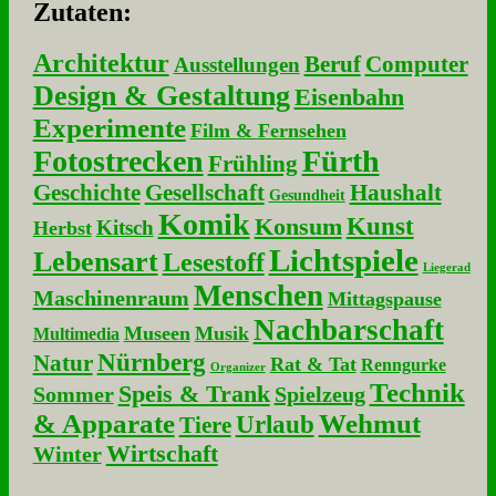
Zu­ta­ten:
Architektur
Beruf
Computer
Ausstellungen
Design & Gestaltung
Eisenbahn
Experimente
Film & Fernsehen
Fotostrecken
Fürth
Frühling
Geschichte
Gesellschaft
Haushalt
Gesundheit
Komik
Kunst
Konsum
Kitsch
Herbst
Lichtspiele
Lebensart
Lesestoff
Liegerad
Menschen
Maschinenraum
Mittagspause
Nachbarschaft
Museen
Musik
Multimedia
Nürnberg
Natur
Rat & Tat
Renngurke
Organizer
Technik
Speis & Trank
Sommer
Spielzeug
& Apparate
Wehmut
Urlaub
Tiere
Wirtschaft
Winter