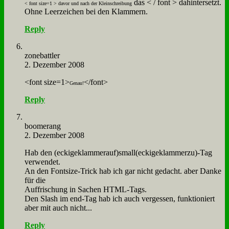
das < / font > da­hin­ter­setzt.
< font size=1 > da­vor und nach der Klein­schrei­bung
Oh­ne Leer­zei­chen bei den Klam­mern.
Reply
zone­batt­ler
2. Dezember 2008
<font size=1>
</font>
Ge­nau!
Reply
boo­me­rang
2. Dezember 2008
Hab den (eckigeklammerauf)small(eckigeklammerzu)-Tag
ver­wen­det.
An den Font­si­ze-Trick hab ich gar nicht ge­dacht. aber Dan­ke
für die
Auf­fri­schung in Sa­chen HTML-Tags.
Den Slash im end-Tag hab ich auch ver­ges­sen, funk­tio­niert
aber mit auch nicht...
Reply