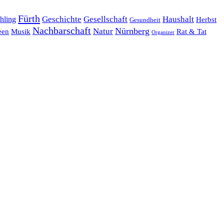
Fürth
hling
Geschichte
Gesellschaft
Haushalt
Herbst
Gesundheit
Nachbarschaft
Nürnberg
Natur
een
Musik
Rat & Tat
Organizer