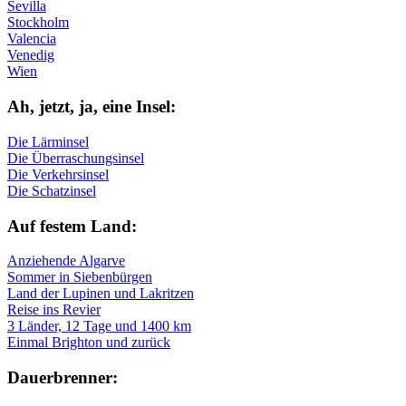
Sevilla
Stockholm
Valencia
Venedig
Wien
Ah, jetzt, ja, ei­ne In­sel:
Die Lärminsel
Die Überraschungsinsel
Die Verkehrsinsel
Die Schatzinsel
Auf fe­stem Land:
Anziehende Algarve
Sommer in Siebenbürgen
Land der Lupinen und Lakritzen
Reise ins Revier
3 Länder, 12 Tage und 1400 km
Einmal Brighton und zurück
Dau­er­bren­ner: