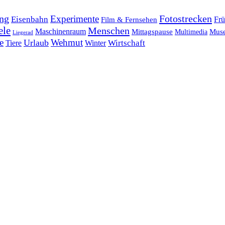
ng
Fotostrecken
Experimente
Eisenbahn
Frü
Film & Fernsehen
ele
Menschen
Maschinenraum
Mittagspause
Mus
Multimedia
Liegerad
e
Wehmut
Urlaub
Tiere
Wirtschaft
Winter