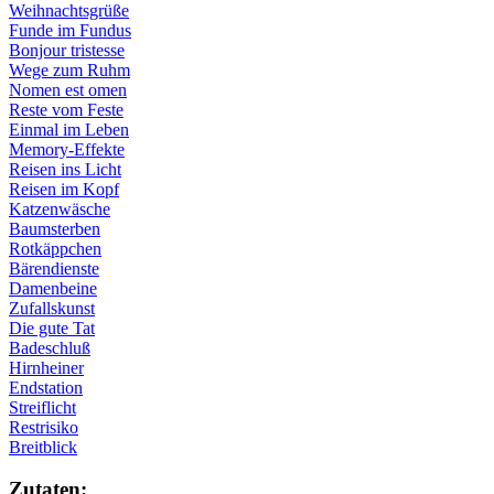
Weihnachtsgrüße
Funde im Fundus
Bonjour tristesse
Wege zum Ruhm
Nomen est omen
Reste vom Feste
Einmal im Leben
Memory-Effekte
Reisen ins Licht
Reisen im Kopf
Katzenwäsche
Baumsterben
Rotkäppchen
Bärendienste
Damenbeine
Zufallskunst
Die gute Tat
Badeschluß
Hirnheiner
Endstation
Streiflicht
Restrisiko
Breitblick
Zu­ta­ten: