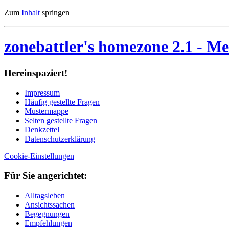
Zum
Inhalt
springen
zonebattler's homezone 2.1
- Me
Her­ein­spa­ziert!
Im­pres­sum
Häu­fig ge­stell­te Fra­gen
Mu­ster­map­pe
Sel­ten ge­stell­te Fra­gen
Denk­zet­tel
Da­ten­schutz­er­klä­rung
Cookie-Einstellungen
Für Sie an­ge­rich­tet:
Alltagsleben
Ansichtssachen
Begegnungen
Empfehlungen