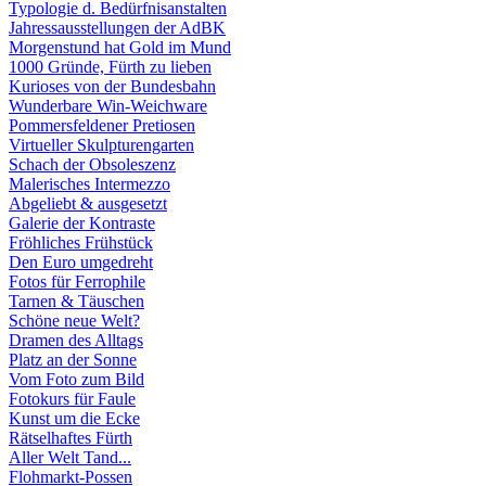
Typologie d. Bedürfnisanstalten
Jahressausstellungen der AdBK
Morgenstund hat Gold im Mund
1000 Gründe, Fürth zu lieben
Kurioses von der Bundesbahn
Wunderbare Win-Weichware
Pommersfeldener Pretiosen
Virtueller Skulpturengarten
Schach der Obsoleszenz
Malerisches Intermezzo
Abgeliebt & ausgesetzt
Galerie der Kontraste
Fröhliches Frühstück
Den Euro umgedreht
Fotos für Ferrophile
Tarnen & Täuschen
Schöne neue Welt?
Dramen des Alltags
Platz an der Sonne
Vom Foto zum Bild
Fotokurs für Faule
Kunst um die Ecke
Rätselhaftes Fürth
Aller Welt Tand...
Flohmarkt-Possen