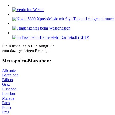
Ein Klick auf ein Bild bringt Sie
zum dazugehörigen Beitrag...
Me­tro­po­len-Ma­ra­thon:
Alicante
Barcelona
Bilbao
Graz
Lissabon
London
Málaga
Paris
Porto
Prag