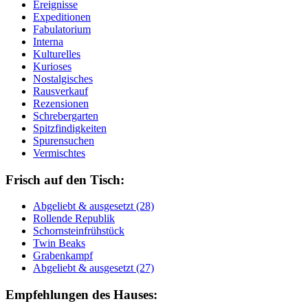
Ereignisse
Expeditionen
Fabulatorium
Interna
Kulturelles
Kurioses
Nostalgisches
Rausverkauf
Rezensionen
Schrebergarten
Spitzfindigkeiten
Spurensuchen
Vermischtes
Frisch auf den Tisch:
Ab­ge­liebt & aus­ge­setzt (28)
Rol­len­de Re­pu­blik
Schorn­stein­früh­stück
Twin Beaks
Gra­ben­kampf
Ab­ge­liebt & aus­ge­setzt (27)
Empfehlungen des Hauses: