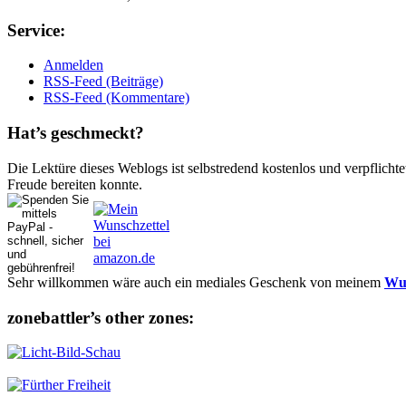
Ser­vice:
Anmelden
RSS-Feed (Beiträge)
RSS-Feed (Kommentare)
Hat’s ge­schmeckt?
Die Lektüre dieses Weblogs ist selbstredend kostenlos und ver­pflich­te
Freude bereiten konnte.
Sehr willkommen wäre auch ein mediales Geschenk von meinem
Wun
zonebattler’s other zo­nes: