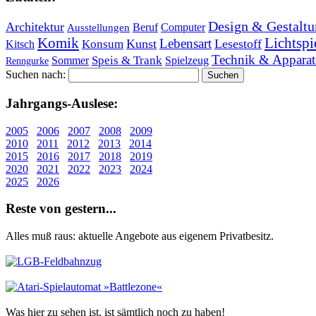
Design & Gestaltu
Architektur
Beruf
Computer
Ausstellungen
Lichtspi
Komik
Lebensart
Kunst
Lesestoff
Konsum
Kitsch
Technik & Apparat
Speis & Trank
Sommer
Spielzeug
Renngurke
Suchen nach:
Jahr­gangs-Aus­le­se:
2005
2006
2007
2008
2009
2010
2011
2012
2013
2014
2015
2016
2017
2018
2019
2020
2021
2022
2023
2024
2025
2026
Re­ste von ge­stern...
Alles muß raus: aktuelle An­ge­bo­te aus eigenem Privatbesitz.
Was hier zu sehen ist, ist sämt­lich noch zu haben!