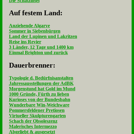
Die Schatzinsel
Auf fe­stem Land:
Anziehende Algarve
Sommer in Siebenbürgen
Land der Lupinen und Lakritzen
Reise ins Revier
3 Länder, 12 Tage und 1400 km
Einmal Brighton und zurück
Dau­er­bren­ner:
Typologie d. Bedürfnisanstalten
Jahressausstellungen der AdBK
Morgenstund hat Gold im Mund
1000 Gründe, Fürth zu lieben
Kurioses von der Bundesbahn
Wunderbare Win-Weichware
Pommersfeldener Pretiosen
Virtueller Skulpturengarten
Schach der Obsoleszenz
Malerisches Intermezzo
Abgeliebt & ausgesetzt