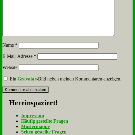
Name
*
E-Mail-Adresse
*
Website
Ein
Gravatar
-Bild neben meinen Kommentaren anzeigen.
Her­ein­spa­ziert!
Im­pres­sum
Häu­fig ge­stell­te Fra­gen
Mu­ster­map­pe
Sel­ten ge­stell­te Fra­gen