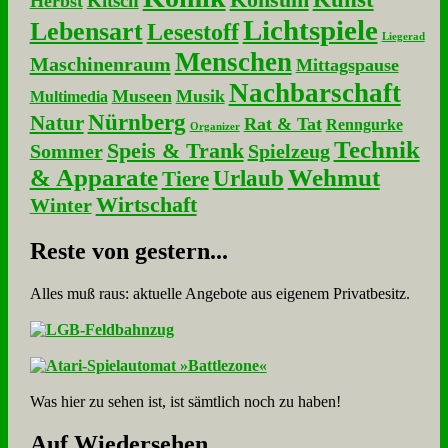
Konsum
Kitsch
Herbst
Lichtspiele
Lebensart
Lesestoff
Liegerad
Menschen
Maschinenraum
Mittagspause
Nachbarschaft
Museen
Musik
Multimedia
Nürnberg
Natur
Rat & Tat
Renngurke
Organizer
Technik
Speis & Trank
Sommer
Spielzeug
& Apparate
Wehmut
Urlaub
Tiere
Wirtschaft
Winter
Re­ste von ge­stern...
Alles muß raus: aktuelle An­ge­bo­te aus eigenem Privatbesitz.
Was hier zu sehen ist, ist sämt­lich noch zu haben!
Auf Wie­der­se­hen...