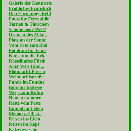
Galerie der Kontraste
Fröhliches Frühstück
Den Euro umgedreht
Fotos für Ferrophile
Tarnen & Täuschen
Schöne neue Welt?
Dramen des Alltags
Platz an der Sonne
Vom Foto zum Bild
Fotokurs für Faule
Kunst um die Ecke
Rätselhaftes Fürth
Aller Welt Tand...
Flohmarkt-Possen
Weihnachtsgrüße
Funde im Fundus
Bonjour tristesse
Wege zum Ruhm
Nomen est omen
Reste vom Feste
Einmal im Leben
Memory-Effekte
Reisen ins Licht
Reisen im Kopf
Katzenwäsche