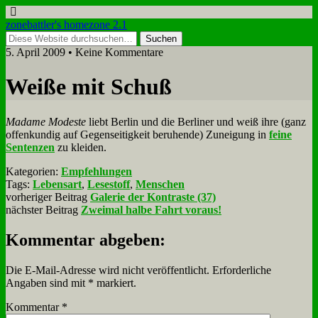
zonebattler's homezone 2.1
5. April 2009 • Keine Kommentare
Wei­ße mit Schuß
Ma­dame Mo­de­ste
liebt Ber­lin und die Ber­li­ner und weiß ih­re (ganz
of­fen­kun­dig auf Ge­gen­sei­tig­keit be­ru­hen­de) Zu­nei­gung in
fei­ne
Sen­ten­zen
zu klei­den.
Kategorien:
Empfehlungen
Tags:
Lebensart
,
Lesestoff
,
Menschen
vorheriger Beitrag
Galerie der Kontraste (37)
nächster Beitrag
Zweimal halbe Fahrt voraus!
Kommentar abgeben:
Die E-Mail-Adresse wird nicht veröffentlicht.
Erforderliche
Angaben sind mit
*
markiert.
Kommentar
*