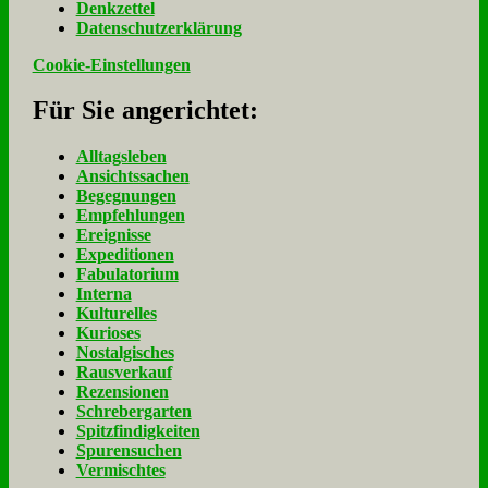
Denk­zet­tel
Da­ten­schutz­er­klä­rung
Cookie-Einstellungen
Für Sie an­ge­rich­tet:
Alltagsleben
Ansichtssachen
Begegnungen
Empfehlungen
Ereignisse
Expeditionen
Fabulatorium
Interna
Kulturelles
Kurioses
Nostalgisches
Rausverkauf
Rezensionen
Schrebergarten
Spitzfindigkeiten
Spurensuchen
Vermischtes