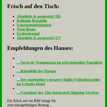
Frisch auf den Tisch:
Ab­ge­liebt & aus­ge­setzt (28)
Rol­len­de Re­pu­blik
Schorn­stein­früh­stück
Twin Beaks
Gra­ben­kampf
Ab­ge­liebt & aus­ge­setzt (27)
Empfehlungen des Hauses:
Ein Klick auf ein Bild bringt Sie
zum dazugehörigen Beitrag...