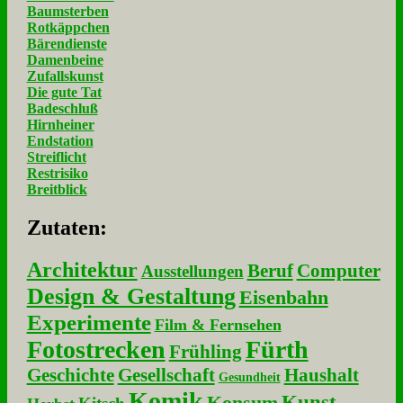
Baumsterben
Rotkäppchen
Bärendienste
Damenbeine
Zufallskunst
Die gute Tat
Badeschluß
Hirnheiner
Endstation
Streiflicht
Restrisiko
Breitblick
Zu­ta­ten:
Architektur
Beruf
Computer
Ausstellungen
Design & Gestaltung
Eisenbahn
Experimente
Film & Fernsehen
Fotostrecken
Fürth
Frühling
Geschichte
Gesellschaft
Haushalt
Gesundheit
Komik
Kunst