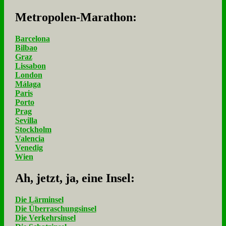
Me­tro­po­len-Ma­ra­thon:
Barcelona
Bilbao
Graz
Lissabon
London
Málaga
Paris
Porto
Prag
Sevilla
Stockholm
Valencia
Venedig
Wien
Ah, jetzt, ja, ei­ne In­sel:
Die Lärminsel
Die Überraschungsinsel
Die Verkehrsinsel