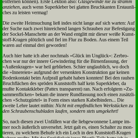
ent­fer­nen kön­nen). Er­ste Lek­ti­on al­so:
Glas­ge­win­de nie zu stramm
an­zie­hen
, auch wenn Su­per­kle­ber bei glat­ten Bruch­kan­ten Er­staun­li­
ches zu lei­sten ver­mag!
Die zwei­te Heim­su­chung ließ in­des nicht lan­ge auf sich war­ten: Auf
der Su­che nach zwei hin­rei­chend lan­gen Schrau­ben zur Be­fe­sti­gung
der Sockel-Man­schet­te an der Wand ent­glitt mir die­ser wei­ße Kunst­
stoff-Kra­gen plötz­lich und fiel im Flur zu Bo­den. Aus ei­nem Teil
wa­ren auf ein­mal drei ge­wor­den!
Auch hier hat­te ich aber noch­mals »Glück im Un­glück«: Zer­bro­
chen war nur der in­ne­re Ge­win­de­ring für die Bir­nen­fas­sung, der
»Au­ßen­kra­gen« war heil ge­blie­ben. Schier un­glaub­lich, wo doch
die »In­ne­rei­en« auf­grund der ver­senk­ten Kon­struk­ti­on gar kei­nen
Bo­den­kon­takt beim Auf­prall ge­habt ha­ben konn­ten! Bei den rau­hen
Bruch­flä­chen des sprö­den Kunst­stoffs half kein Su­per­kle­ber, da
muß­te Kon­takt­kle­ber (Pat­tex trans­pa­rent) ran. Nach er­folg­tem »Zu­
sam­men­flicken« be­kam die in­ne­re Rund­fas­sung noch ei­nen zu­sätz­li­
chen »Schutz­gür­tel« in Form ei­nes star­ken Ka­bel­bin­ders... Die
zwei­te Leh­re lau­tet mit­hin:
Nicht mit emp­find­li­chen Werk­stücken zu
den Schrau­ben­schub­la­den lau­fen, son­dern stets um­ge­kehrt!
So, nach die­sen zwei Un­fäl­len war die lieb­ge­won­ne­ne Lam­pe im­
mer noch äu­ßer­lich un­ver­sehrt. Jetzt galt es, ei­nen Schal­ter zu mon­
tie­ren, zu wel­chem Be­hu­fe ich ein Loch in den Kunst­stoff-Kra­gen