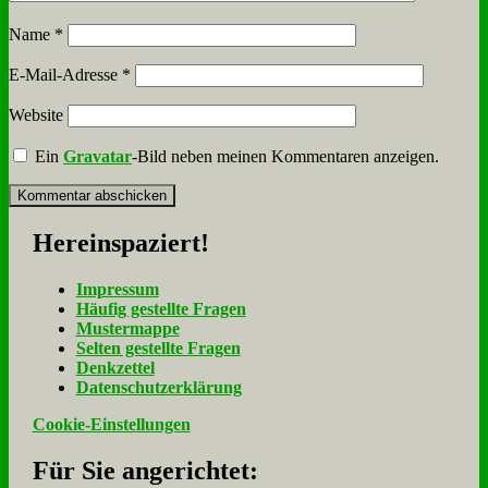
Name
*
E-Mail-Adresse
*
Website
Ein
Gravatar
-Bild neben meinen Kommentaren anzeigen.
Her­ein­spa­ziert!
Im­pres­sum
Häu­fig ge­stell­te Fra­gen
Mu­ster­map­pe
Sel­ten ge­stell­te Fra­gen
Denk­zet­tel
Da­ten­schutz­er­klä­rung
Cookie-Einstellungen
Für Sie an­ge­rich­tet: