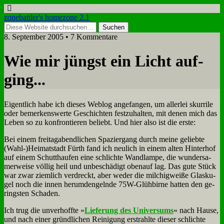
zonebattler's homezone 2.1
8. September 2005 • 7 Kommentare
Wie mir jüngst ein Licht auf­
ging...
Ei­gent­lich ha­be ich die­ses Web­log an­ge­fan­gen, um al­ler­lei skur­ri­le
oder be­mer­kens­wer­te Ge­schich­ten fest­zu­hal­ten, mit de­nen mich das
Le­ben so zu kon­fron­tie­ren be­liebt. Und hier al­so ist die er­ste:
Bei ei­nem frei­tag­abend­li­chen Spa­zier­gang durch mei­ne ge­lieb­te
(Wahl-)Heimatstadt Fürth fand ich neu­lich in ei­nem al­ten Hin­ter­hof
auf ei­nem Schutt­hau­fen ei­ne schlich­te Wand­lam­pe, die wun­der­sa­
mer­wei­se völ­lig heil und un­be­schä­digt oben­auf lag. Das gu­te Stück
war zwar ziem­lich ver­dreckt, aber we­der die mil­chig­wei­ße Glas­ku­
gel noch die in­nen her­umd­en­geln­de 75W-Glüh­bir­ne hat­ten den ge­
ring­sten Scha­den.
Ich trug die un­ver­hoff­te »
Lie­fe­rung des Uni­ver­sums
« nach Hau­se,
und nach ei­ner gründ­li­chen Rei­ni­gung er­strahl­te die­ser schlich­te