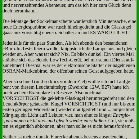
und ner­ven­zeh­ren­des Aben­teu­er, um das ich hier zum Glück denn
doch her­um­kam...
Die Mon­ta­ge der Sockel­man­schet­te war letzt­lich Mi­nu­ten­sa­che, ei­ne
neue En­er­gie­spar­bir­ne war rasch hin­ein­ge­dreht und die Glas­ku­gel
gaaaa­anz vor­sich­tig eben­so. Schal­ter an und ES WARD LICHT!
Je­den­falls für ein paar Stun­den. Als ich abends den be­stan­de­nen
»Burn-In-Test« fei­ern woll­te, knipp­ste ich die Lam­pe aus und gleich
wie­der an. Aber was tat sich? Nix. Es blieb dun­kel. Ein vier­tes Mal
sträub­te sich das elen­de Low­Tech-Ge­rät, bei mir sei­nen Dienst auf­
zu­neh­men! Dies­mal war es der elek­tro­ni­sche Star­ter der na­gel­neu­en
OS­RAM-Mar­ken­bir­ne, der of­fen­bar sei­nen Geist auf­ge­ge­ben hat­te.
Aber so schnell (und so kurz vor dem Ziel) woll­te ich nicht auf­ge­
ben: von die­sem Leucht­mit­tel­typ (Zwei­rohr, 12W, E27) hat­te ich
noch wei­te­re Ex­em­pla­re in Re­ser­ve. Al­so noch­mal
VORSICHTIGST die ge­kleb­te Glas­ku­gel her­un­ter­ge­dreht und den
Leucht­kör­per ge­tauscht. Ku­gel VORSICHTIGST (und nur bis zum
er­sten ge­rin­gen Wi­der­stand) wie­der drauf­ge­dreht und ... auf­ge­at­met!
Mir ging ein Licht auf! Lek­ti­on vier, man ahnt es längst:
En­er­gie­
spar­lam­pen nicht aus- und gleich wie­der ein­schal­ten
. Gut, sie müß­
ten es ei­gent­lich ab­kön­nen, aber man soll­te es nicht her­aus­for­dern...
Seit­her ist mei­ne dunk­le Flu­recke abends be­stens aus­ge­leuch­tet,