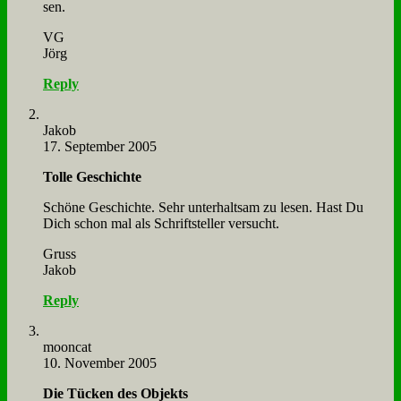
sen.
VG
Jörg
Reply
Ja­kob
17. September 2005
Tol­le Ge­schich­te
Schö­ne Ge­schich­te. Sehr un­ter­halt­sam zu le­sen. Hast Du
Dich schon mal als Schrift­stel­ler ver­sucht.
Gruss
Ja­kob
Reply
moon­cat
10. November 2005
Die Tücken des Ob­jekts