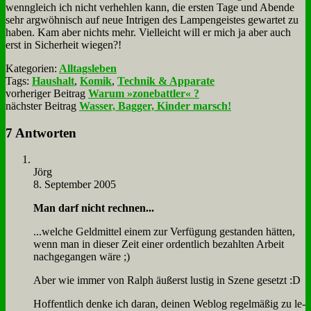
wenn­gleich ich nicht ver­heh­len kann, die er­sten Ta­ge und Aben­de
sehr arg­wöh­nisch auf neue In­tri­gen des Lam­pen­gei­stes ge­war­tet zu
ha­ben. Kam aber nichts mehr. Viel­leicht will er mich ja aber auch
erst in Si­cher­heit wie­gen?!
Kategorien:
Alltagsleben
Tags:
Haushalt
,
Komik
,
Technik & Apparate
vorheriger Beitrag
Warum »zonebattler« ?
nächster Beitrag
Wasser, Bagger, Kinder marsch!
7 Antworten
Jörg
8. September 2005
Man darf nicht rech­nen...
...wel­che Geld­mit­tel ei­nem zur Ver­fü­gung ge­stan­den hät­ten,
wenn man in die­ser Zeit ei­ner or­dent­lich be­zahl­ten Ar­beit
nach­ge­gan­gen wä­re ;)
Aber wie im­mer von Ralph äu­ßerst lu­stig in Sze­ne ge­setzt :D
Hof­fent­lich den­ke ich dar­an, dei­nen Web­log re­gel­mä­ßig zu le­