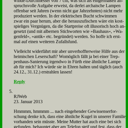
win­de-Durch­mes­ser von 7 cm, was sich als ein­ger­ma­ßen an­
spruchs­vol­le Auf­ga­be er­weist, da der­lei ar­chai­sche Lam­pen
of­fen­bar seit Jah­ren (wenn nicht gar Jahr­zehn­ten) nicht mehr
pro­du­ziert wer­den. In der elek­tri­schen Bucht schwim­men
zwar ein paar her­um, aber die her­aus­zu­fi­schen wä­re ein kost­
spie­li­ges Ver­gnü­gen, da die Start­prei­se oft il­lu­so­risch hoch an­
ge­setzt (und mit al­ber­nen Stich­wor­ten wie »Bau­haus«, »Wa­
gen­feld«, »an­tik« etc. be­grün­det) wer­den. So hof­fe ich erst­
mal auf ei­nen wei­te­ren Zu­falls­fund.
Viel­leicht wi­der­fährt mir aber un­ver­hoff­ter­wei­se Hil­fe aus der
hei­mi­schen Le­ser­schaft? Wo­mög­lich fällt ja bei ei­ner Trep­
pen­haus-Sa­nie­rung ir­gend­wo in Fürth ei­ne ähn­li­che Lam­pe
ab für mich? Ich wür­de sie in Eh­ren hal­ten und täg­lich (auch
24.12., 31.12.) er­strah­len las­sen!
Reply
RJ­Web
23. Januar 2013
Hmmmm, hmmmm ... nach ein­ge­hen­der Ge­wis­sens­er­for­
schung den­ke ich, dass ei­ne ähn­li­che Ku­gel in un­se­rer Fa­mi­lie
vor­han­den sein müss­te. Mei­ne Mut­ter hat auch ei­ne bei sich
ge­fun­den, be­haup­tet aber am Te­le­fon steif und fest, dass der