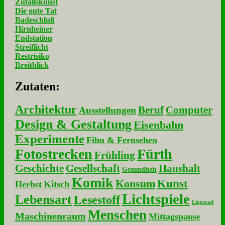
Zufallskunst
Die gute Tat
Badeschluß
Hirnheiner
Endstation
Streiflicht
Restrisiko
Breitblick
Zu­ta­ten:
Architektur
Beruf
Computer
Ausstellungen
Design & Gestaltung
Eisenbahn
Experimente
Film & Fernsehen
Fotostrecken
Fürth
Frühling
Geschichte
Gesellschaft
Haushalt
Gesundheit
Komik
Kunst
Konsum
Kitsch
Herbst
Lichtspiele
Lebensart
Lesestoff
Liegerad
Menschen
Maschinenraum
Mittagspause