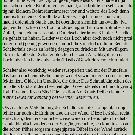
boh­ren muß­te. Mit der Sprö­dig­keit je­nes Pla­stik-Teils hat­te ich ja
nun schon mei­ne Er­fah­run­gen ge­macht, al­so bohr­te ich sehr vor­sich­
tig mit klei­nem Boh­rer­durch­mes­ser vor und wei­te­te das Loch dann
hän­disch mit ei­ner Rund­fei­le auf. So was geht im­mer müh­sam,
macht or­dent­lich Staub und ist oben­drein ziem­lich lang­wei­lig. Na
gut, end­lich schien das Loch groß ge­nug und ich war froh über den
Zu­fall, noch ei­nen pas­sen­den Druck­schal­ter in weiß in der Ba­stel­ki­
ste ge­habt zu ha­ben. Lei­der war das Loch aber doch noch nicht groß
(oder rund) ge­nug ge­wor­den, und ich ließ mich da­zu hin­rei­ßen, den
Schal­ter­hals et­was zu kräf­tig da­ge­gen zu drücken: Mit un­wil­li­gem
»krrrr« knall­te der Schal­ter plötz­lich bis zum An­schlag durch das
Loch, aber ich hat­te da­bei sein (Plastik-)Gewinde ziem­lich rui­niert...
Schal­ter al­so vor­sich­tig wie­der raus­ope­riert und mit der Rund­fei­le
das Loch noch ein biß­chen auf­ge­wei­tet so­wie in der Geo­me­trie per­
fek­tio­niert. Glück im Un­glück, die drit­te: Das Schraub­käpp­chen des
Schal­ters fand auf dem be­schä­dig­ten Ge­win­de­hals doch noch ge­nug
Halt für ei­nen fe­sten Sitz! Die Lek­ti­on Nr. 3 muß frei­lich lau­ten:
Kei­ne Ge­walt­an­wen­dung bei wei­chen Ma­te­ria­li­en!
OK, nach der Ver­ka­be­lung des Schal­ters mit der Lam­pen­fas­sung
fehl­te nur noch die End­mon­ta­ge an der Wand. Die­se ließ sich recht
ein­fach an, denn er­staun­li­cher­wei­se wa­ren die be­nö­tig­ten Loch­ab­
stän­de iden­tisch zu de­nen der Vor­gän­ger­leuch­te, ich konn­te al­so auf
die schon frü­her sorg­sam ein­ge­gip­sten Dü­bel in der Wand zu­rück­
grei­fen. In Alt­bau­wän­den neue Dü­bel zu set­zen ist je­des­mal ein zeit-