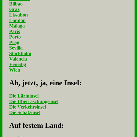
Bilbao
Graz
Lissabon
London
Málaga
Paris
Porto
Prag
Sevilla
Stockholm
Valencia
Venedig
Wien
Ah, jetzt, ja, ei­ne In­sel:
Die Lärminsel
Die Überraschungsinsel
Die Verkehrsinsel
Die Schatzinsel
Auf fe­stem Land: