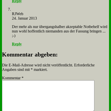
Reply
RJ­Web
24. Januar 2013
Der mehr als nur über­gangs­hal­ber ak­zep­ta­ble Not­be­helf wird
nun wohl hof­fent­lich nie­man­den aus der Fas­sung brin­gen ...
;-)
Reply
Kommentar abgeben:
Die E-Mail-Adresse wird nicht veröffentlicht.
Erforderliche
Angaben sind mit
*
markiert.
Kommentar
*