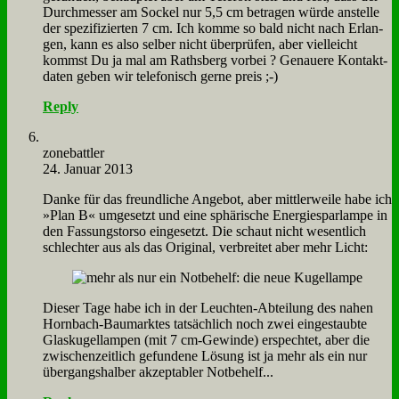
Durch­mes­ser am Sockel nur 5,5 cm be­tra­gen wür­de an­stel­le
der spe­zi­fi­zier­ten 7 cm. Ich kom­me so bald nicht nach Er­lan­
gen, kann es al­so sel­ber nicht über­prü­fen, aber viel­leicht
kommst Du ja mal am Raths­berg vor­bei ? Ge­naue­re Kon­takt­
da­ten ge­ben wir te­le­fo­nisch ger­ne preis ;-)
Reply
zone­batt­ler
24. Januar 2013
Dan­ke für das freund­li­che An­ge­bot, aber mitt­ler­wei­le ha­be ich
»Plan B« um­ge­setzt und ei­ne sphä­ri­sche En­er­gie­spar­lam­pe in
den Fas­sungs­tor­so ein­ge­setzt. Die schaut nicht we­sent­lich
schlech­ter aus als das Ori­gi­nal, ver­brei­tet aber mehr Licht:
Die­ser Ta­ge ha­be ich in der Leuch­ten-Ab­tei­lung des na­hen
Horn­bach-Bau­mark­tes tat­säch­lich noch zwei ein­ge­staub­te
Glas­ku­gel­lam­pen (mit 7 cm-Ge­win­de) er­spech­tet, aber die
zwi­schen­zeit­lich ge­fun­de­ne Lö­sung ist ja mehr als ein nur
über­gangs­hal­ber ak­zep­ta­bler Not­be­helf...