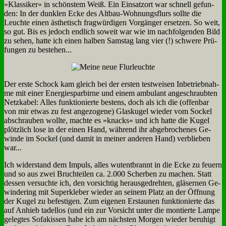
»Klas­si­ker« in schön­stem Weiß. Ein Ein­satz­ort war schnell ge­fun­
den: In der dunk­len Ecke des Alt­bau-Woh­nungs­flurs soll­te die
Leuch­te ei­nen äs­the­tisch frag­wür­di­gen Vor­gän­ger er­set­zen. So weit,
so gut. Bis es je­doch end­lich so­weit war wie im nach­fol­gen­den Bild
zu se­hen, hat­te ich ei­nen hal­ben Sams­tag lang vier (!) schwe­re Prü­
fun­gen zu be­stehen...
Der er­ste Schock kam gleich bei der er­sten test­wei­sen In­be­trieb­nah­
me mit ei­ner En­er­gie­spar­bir­ne und ei­nem am­bu­lant an­ge­schraub­ten
Netz­ka­bel: Al­les funk­tio­nier­te be­stens, doch als ich die (of­fen­bar
von mir et­was zu fest an­ge­zo­ge­ne) Glas­ku­gel wie­der vom Sockel
ab­schrau­ben woll­te, mach­te es »knacks« und ich hat­te die Ku­gel
plötz­lich lo­se in der ei­nen Hand, wäh­rend ihr ab­ge­bro­che­nes Ge­
win­de im Sockel (und da­mit in mei­ner an­de­ren Hand) ver­blie­ben
war...
Ich wi­der­stand dem Im­puls, al­les wut­ent­brannt in die Ecke zu feu­ern
und so aus zwei Bruch­tei­len ca. 2.000 Scher­ben zu ma­chen. Statt
des­sen ver­such­te ich, den vor­sich­tig her­aus­ge­dreh­ten, glä­ser­nen Ge­
win­de­ring mit Su­per­kle­ber wie­der an sei­nem Platz an der Öff­nung
der Ku­gel zu be­fe­sti­gen. Zum ei­ge­nen Er­stau­nen funk­tio­nier­te das
auf An­hieb ta­del­los (und ein zur Vor­sicht un­ter die mon­tier­te Lam­pe
ge­leg­tes So­fa­kis­sen ha­be ich am näch­sten Mor­gen wie­der be­ru­higt