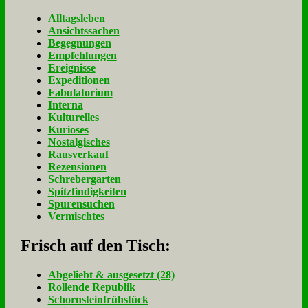
Alltagsleben
Ansichtssachen
Begegnungen
Empfehlungen
Ereignisse
Expeditionen
Fabulatorium
Interna
Kulturelles
Kurioses
Nostalgisches
Rausverkauf
Rezensionen
Schrebergarten
Spitzfindigkeiten
Spurensuchen
Vermischtes
Frisch auf den Tisch:
Ab­ge­liebt & aus­ge­setzt (28)
Rol­len­de Re­pu­blik
Schorn­stein­früh­stück