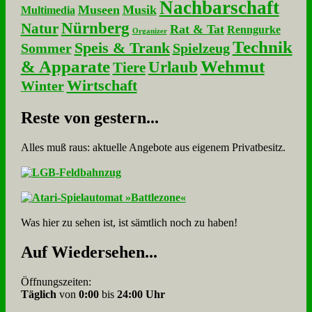
Nachbarschaft
Museen
Musik
Multimedia
Nürnberg
Natur
Rat & Tat
Renngurke
Organizer
Technik
Speis & Trank
Sommer
Spielzeug
& Apparate
Wehmut
Urlaub
Tiere
Wirtschaft
Winter
Re­ste von ge­stern...
Alles muß raus: aktuelle An­ge­bo­te aus eigenem Privatbesitz.
Was hier zu sehen ist, ist sämt­lich noch zu haben!
Auf Wie­der­se­hen...
Öffnungszeiten:
Täglich
von
0:00
bis
24:00 Uhr