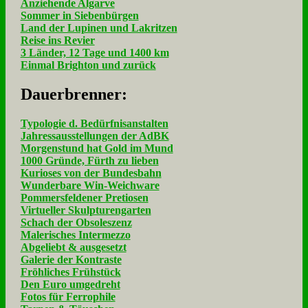
Anziehende Algarve
Sommer in Siebenbürgen
Land der Lupinen und Lakritzen
Reise ins Revier
3 Länder, 12 Tage und 1400 km
Einmal Brighton und zurück
Dau­er­bren­ner:
Typologie d. Bedürfnisanstalten
Jahressausstellungen der AdBK
Morgenstund hat Gold im Mund
1000 Gründe, Fürth zu lieben
Kurioses von der Bundesbahn
Wunderbare Win-Weichware
Pommersfeldener Pretiosen
Virtueller Skulpturengarten
Schach der Obsoleszenz
Malerisches Intermezzo
Abgeliebt & ausgesetzt
Galerie der Kontraste
Fröhliches Frühstück
Den Euro umgedreht
Fotos für Ferrophile