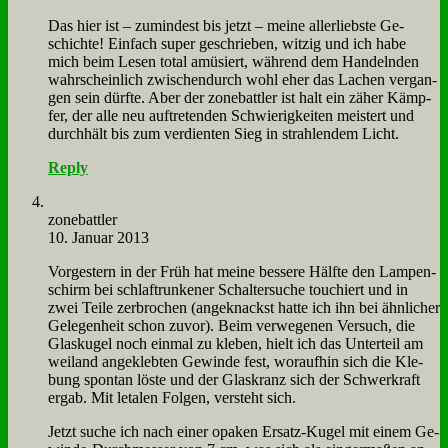
Das hier ist – zu­min­dest bis jetzt – mei­ne al­ler­lieb­ste Ge­
schich­te! Ein­fach su­per ge­schrie­ben, wit­zig und ich ha­be
mich beim Le­sen to­tal amü­siert, wäh­rend dem Han­deln­den
wahr­schein­lich zwi­schen­durch wohl eher das La­chen ver­gan­
gen sein dürf­te. Aber der zone­batt­ler ist halt ein zä­her Kämp­
fer, der al­le neu auf­tre­ten­den Schwie­rig­kei­ten mei­stert und
durch­hält bis zum ver­dien­ten Sieg in strah­len­dem Licht.
Reply
zone­batt­ler
10. Januar 2013
Vor­ge­stern in der Früh hat mei­ne bes­se­re Hälf­te den Lam­pen­
schirm bei schlaf­trun­ke­ner Schal­ter­su­che tou­chiert und in
zwei Tei­le zer­bro­chen (an­ge­knackst hat­te ich ihn bei ähn­li­cher
Ge­le­gen­heit schon zu­vor). Beim ver­we­ge­nen Ver­such, die
Glas­ku­gel noch ein­mal zu kle­ben, hielt ich das Un­ter­teil am
wei­land an­ge­kleb­ten Ge­win­de fest, wor­auf­hin sich die Kle­
bung spon­tan lö­ste und der Glas­kranz sich der Schwer­kraft
er­gab. Mit le­ta­len Fol­gen, ver­steht sich.
Jetzt su­che ich nach ei­ner opa­ken Er­satz-Ku­gel mit ei­nem Ge­