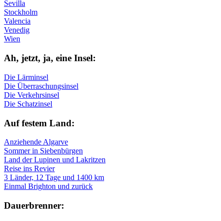
Sevilla
Stockholm
Valencia
Venedig
Wien
Ah, jetzt, ja, ei­ne In­sel:
Die Lärminsel
Die Überraschungsinsel
Die Verkehrsinsel
Die Schatzinsel
Auf fe­stem Land:
Anziehende Algarve
Sommer in Siebenbürgen
Land der Lupinen und Lakritzen
Reise ins Revier
3 Länder, 12 Tage und 1400 km
Einmal Brighton und zurück
Dau­er­bren­ner: