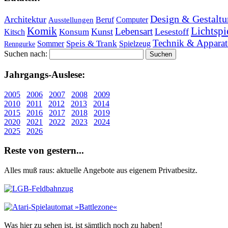
Design & Gestaltu
Architektur
Beruf
Computer
Ausstellungen
Lichtspi
Komik
Lebensart
Kunst
Lesestoff
Konsum
Kitsch
Technik & Apparat
Speis & Trank
Sommer
Spielzeug
Renngurke
Suchen nach:
Jahr­gangs-Aus­le­se:
2005
2006
2007
2008
2009
2010
2011
2012
2013
2014
2015
2016
2017
2018
2019
2020
2021
2022
2023
2024
2025
2026
Re­ste von ge­stern...
Alles muß raus: aktuelle An­ge­bo­te aus eigenem Privatbesitz.
Was hier zu sehen ist, ist sämt­lich noch zu haben!