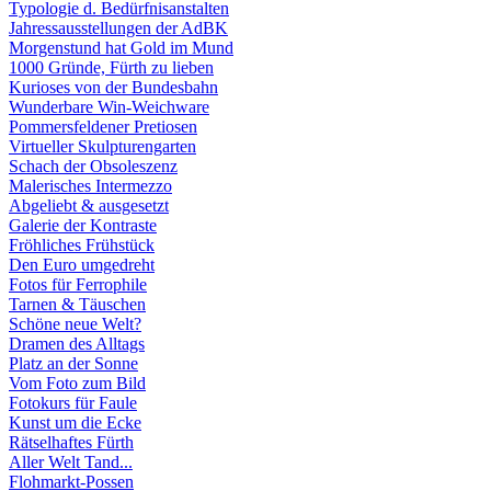
Typologie d. Bedürfnisanstalten
Jahressausstellungen der AdBK
Morgenstund hat Gold im Mund
1000 Gründe, Fürth zu lieben
Kurioses von der Bundesbahn
Wunderbare Win-Weichware
Pommersfeldener Pretiosen
Virtueller Skulpturengarten
Schach der Obsoleszenz
Malerisches Intermezzo
Abgeliebt & ausgesetzt
Galerie der Kontraste
Fröhliches Frühstück
Den Euro umgedreht
Fotos für Ferrophile
Tarnen & Täuschen
Schöne neue Welt?
Dramen des Alltags
Platz an der Sonne
Vom Foto zum Bild
Fotokurs für Faule
Kunst um die Ecke
Rätselhaftes Fürth
Aller Welt Tand...
Flohmarkt-Possen