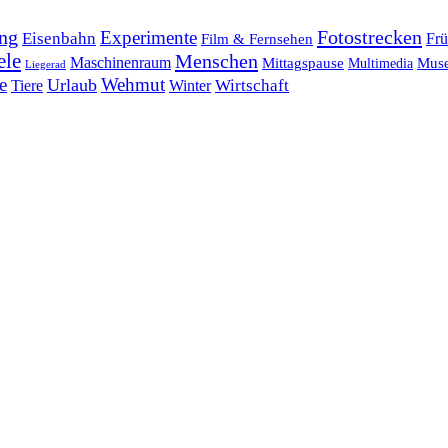
ng
Fotostrecken
Experimente
Eisenbahn
Frü
Film & Fernsehen
ele
Menschen
Maschinenraum
Mittagspause
Mus
Multimedia
Liegerad
e
Wehmut
Urlaub
Tiere
Wirtschaft
Winter