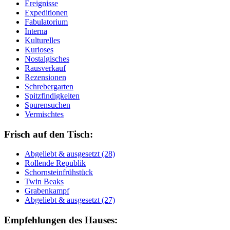
Ereignisse
Expeditionen
Fabulatorium
Interna
Kulturelles
Kurioses
Nostalgisches
Rausverkauf
Rezensionen
Schrebergarten
Spitzfindigkeiten
Spurensuchen
Vermischtes
Frisch auf den Tisch:
Ab­ge­liebt & aus­ge­setzt (28)
Rol­len­de Re­pu­blik
Schorn­stein­früh­stück
Twin Beaks
Gra­ben­kampf
Ab­ge­liebt & aus­ge­setzt (27)
Empfehlungen des Hauses: