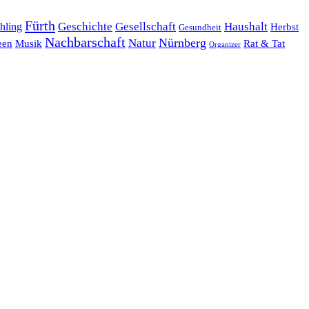
Fürth
hling
Geschichte
Gesellschaft
Haushalt
Herbst
Gesundheit
Nachbarschaft
Nürnberg
Natur
een
Musik
Rat & Tat
Organizer