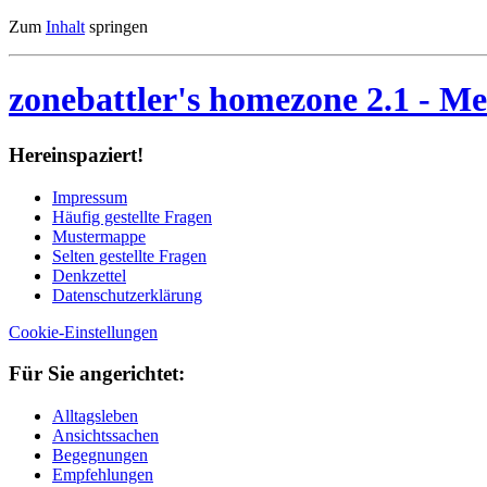
Zum
Inhalt
springen
zonebattler's homezone 2.1
- Me
Her­ein­spa­ziert!
Im­pres­sum
Häu­fig ge­stell­te Fra­gen
Mu­ster­map­pe
Sel­ten ge­stell­te Fra­gen
Denk­zet­tel
Da­ten­schutz­er­klä­rung
Cookie-Einstellungen
Für Sie an­ge­rich­tet:
Alltagsleben
Ansichtssachen
Begegnungen
Empfehlungen