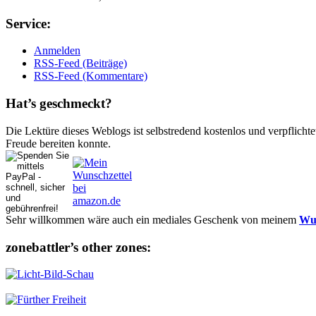
Ser­vice:
Anmelden
RSS-Feed (Beiträge)
RSS-Feed (Kommentare)
Hat’s ge­schmeckt?
Die Lektüre dieses Weblogs ist selbstredend kostenlos und ver­pflich­te
Freude bereiten konnte.
Sehr willkommen wäre auch ein mediales Geschenk von meinem
Wun
zonebattler’s other zo­nes: