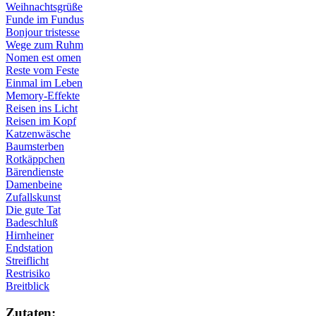
Weihnachtsgrüße
Funde im Fundus
Bonjour tristesse
Wege zum Ruhm
Nomen est omen
Reste vom Feste
Einmal im Leben
Memory-Effekte
Reisen ins Licht
Reisen im Kopf
Katzenwäsche
Baumsterben
Rotkäppchen
Bärendienste
Damenbeine
Zufallskunst
Die gute Tat
Badeschluß
Hirnheiner
Endstation
Streiflicht
Restrisiko
Breitblick
Zu­ta­ten: