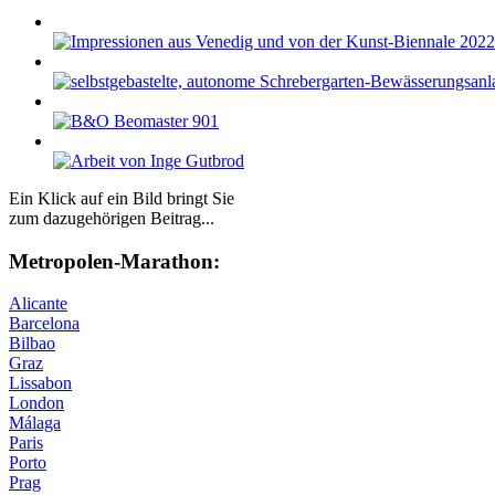
Ein Klick auf ein Bild bringt Sie
zum dazugehörigen Beitrag...
Me­tro­po­len-Ma­ra­thon:
Alicante
Barcelona
Bilbao
Graz
Lissabon
London
Málaga
Paris
Porto
Prag