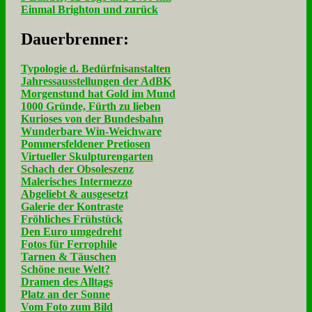
Einmal Brighton und zurück
Dau­er­bren­ner:
Typologie d. Bedürfnisanstalten
Jahressausstellungen der AdBK
Morgenstund hat Gold im Mund
1000 Gründe, Fürth zu lieben
Kurioses von der Bundesbahn
Wunderbare Win-Weichware
Pommersfeldener Pretiosen
Virtueller Skulpturengarten
Schach der Obsoleszenz
Malerisches Intermezzo
Abgeliebt & ausgesetzt
Galerie der Kontraste
Fröhliches Frühstück
Den Euro umgedreht
Fotos für Ferrophile
Tarnen & Täuschen
Schöne neue Welt?
Dramen des Alltags
Platz an der Sonne
Vom Foto zum Bild