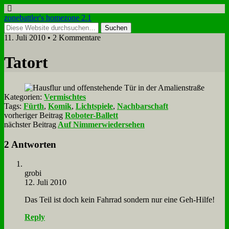
zonebattler's homezone 2.1
11. Juli 2010 • 2 Kommentare
Tat­ort
Kategorien:
Vermischtes
Tags:
Fürth
,
Komik
,
Lichtspiele
,
Nachbarschaft
vorheriger Beitrag
Roboter-Ballett
nächster Beitrag
Auf Nimmerwiedersehen
2 Antworten
gro­bi
12. Juli 2010
Das Teil ist doch kein Fahr­rad son­dern nur ei­ne Geh-Hil­fe!
Reply