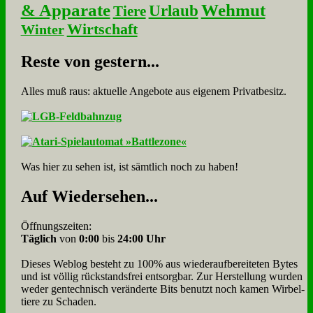
& Apparate
Wehmut
Urlaub
Tiere
Wirtschaft
Winter
Re­ste von ge­stern...
Alles muß raus: aktuelle An­ge­bo­te aus eigenem Privatbesitz.
Was hier zu sehen ist, ist sämt­lich noch zu haben!
Auf Wie­der­se­hen...
Öffnungszeiten:
Täglich
von
0:00
bis
24:00 Uhr
Dieses Weblog besteht zu 100% aus wie­der­auf­bereite­ten Bytes
und ist völlig rück­stands­frei ent­sorg­bar. Zur Herstellung wurden
weder gen­tech­nisch veränderte Bits benutzt noch kamen Wir­bel­
tiere zu Scha­den.