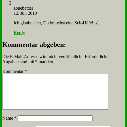
zone­batt­ler
12. Juli 2010
Ich glau­be eher, Du brauchst ei­ne Seh-Hil­fe! ;-)
Reply
Kommentar abgeben:
Die E-Mail-Adresse wird nicht veröffentlicht.
Erforderliche
Angaben sind mit
*
markiert.
Kommentar
*
Name
*