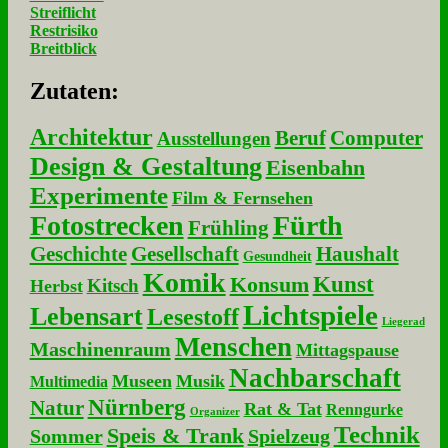
Streiflicht
Restrisiko
Breitblick
Zu­ta­ten:
Architektur
Beruf
Computer
Ausstellungen
Design & Gestaltung
Eisenbahn
Experimente
Film & Fernsehen
Fotostrecken
Fürth
Frühling
Geschichte
Gesellschaft
Haushalt
Gesundheit
Komik
Kunst
Konsum
Kitsch
Herbst
Lichtspiele
Lebensart
Lesestoff
Liegerad
Menschen
Maschinenraum
Mittagspause
Nachbarschaft
Museen
Musik
Multimedia
Nürnberg
Natur
Rat & Tat
Renngurke
Organizer
Technik
Speis & Trank
Sommer
Spielzeug