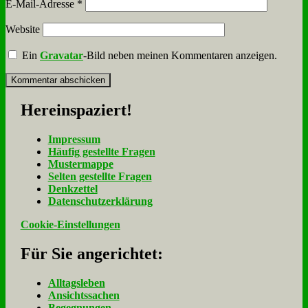
E-Mail-Adresse
*
Website
Ein
Gravatar
-Bild neben meinen Kommentaren anzeigen.
Her­ein­spa­ziert!
Im­pres­sum
Häu­fig ge­stell­te Fra­gen
Mu­ster­map­pe
Sel­ten ge­stell­te Fra­gen
Denk­zet­tel
Da­ten­schutz­er­klä­rung
Cookie-Einstellungen
Für Sie an­ge­rich­tet:
Alltagsleben
Ansichtssachen
Begegnungen