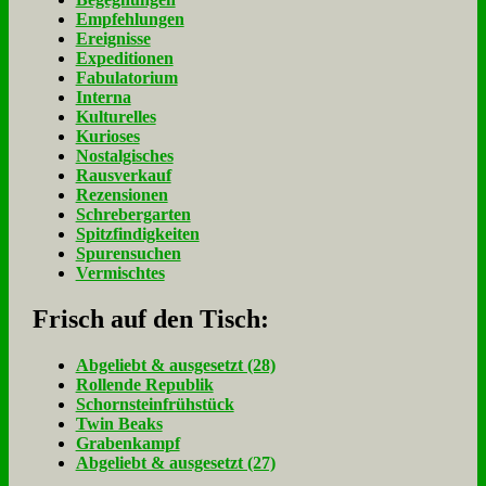
Empfehlungen
Ereignisse
Expeditionen
Fabulatorium
Interna
Kulturelles
Kurioses
Nostalgisches
Rausverkauf
Rezensionen
Schrebergarten
Spitzfindigkeiten
Spurensuchen
Vermischtes
Frisch auf den Tisch:
Ab­ge­liebt & aus­ge­setzt (28)
Rol­len­de Re­pu­blik
Schorn­stein­früh­stück
Twin Beaks
Gra­ben­kampf
Ab­ge­liebt & aus­ge­setzt (27)