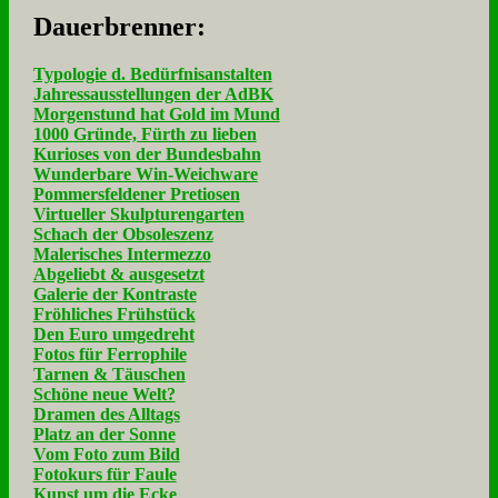
Dau­er­bren­ner:
Typologie d. Bedürfnisanstalten
Jahressausstellungen der AdBK
Morgenstund hat Gold im Mund
1000 Gründe, Fürth zu lieben
Kurioses von der Bundesbahn
Wunderbare Win-Weichware
Pommersfeldener Pretiosen
Virtueller Skulpturengarten
Schach der Obsoleszenz
Malerisches Intermezzo
Abgeliebt & ausgesetzt
Galerie der Kontraste
Fröhliches Frühstück
Den Euro umgedreht
Fotos für Ferrophile
Tarnen & Täuschen
Schöne neue Welt?
Dramen des Alltags
Platz an der Sonne
Vom Foto zum Bild
Fotokurs für Faule
Kunst um die Ecke