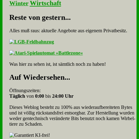
Wirtschaft
Winter
Re­ste von ge­stern...
Alles muß raus: aktuelle An­ge­bo­te aus eigenem Privatbesitz.
Was hier zu sehen ist, ist sämt­lich noch zu haben!
Auf Wie­der­se­hen...
Öffnungszeiten:
Täglich
von
0:00
bis
24:00 Uhr
Dieses Weblog besteht zu 100% aus wie­der­auf­bereite­ten Bytes
und ist völlig rück­stands­frei ent­sorg­bar. Zur Herstellung wurden
weder gen­tech­nisch veränderte Bits benutzt noch kamen Wir­bel­
tiere zu Scha­den.