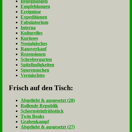
Begegnungen
Empfehlungen
Ereignisse
Expeditionen
Fabulatorium
Interna
Kulturelles
Kurioses
Nostalgisches
Rausverkauf
Rezensionen
Schrebergarten
Spitzfindigkeiten
Spurensuchen
Vermischtes
Frisch auf den Tisch:
Ab­ge­liebt & aus­ge­setzt (28)
Rol­len­de Re­pu­blik
Schorn­stein­früh­stück
Twin Beaks
Gra­ben­kampf
Ab­ge­liebt & aus­ge­setzt (27)