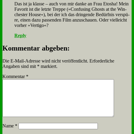
Das ist ja klas­se – auch von mir dan­ke an Frau Eto­sha! Mein
Fa­vo­rit ist die letz­te Trep­pe (»Con­fu­sing Ghosts at the Win­
che­ster Hou­se«), bei der ich das drin­gen­de Be­dürf­nis ver­spü­
re, ei­nen da­zu pas­sen­den Film an­zu­schau­en. Oder viel­leicht
vor­her »Ver­ti­go«?
Reply
Kommentar abgeben:
Die E-Mail-Adresse wird nicht veröffentlicht.
Erforderliche
Angaben sind mit
*
markiert.
Kommentar
*
Name
*