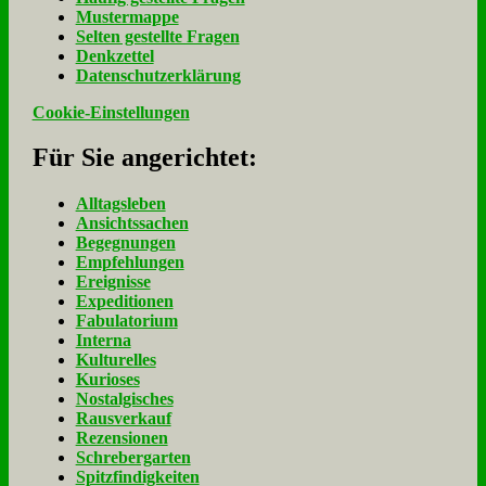
Mu­ster­map­pe
Sel­ten ge­stell­te Fra­gen
Denk­zet­tel
Da­ten­schutz­er­klä­rung
Cookie-Einstellungen
Für Sie an­ge­rich­tet:
Alltagsleben
Ansichtssachen
Begegnungen
Empfehlungen
Ereignisse
Expeditionen
Fabulatorium
Interna
Kulturelles
Kurioses
Nostalgisches
Rausverkauf
Rezensionen
Schrebergarten
Spitzfindigkeiten