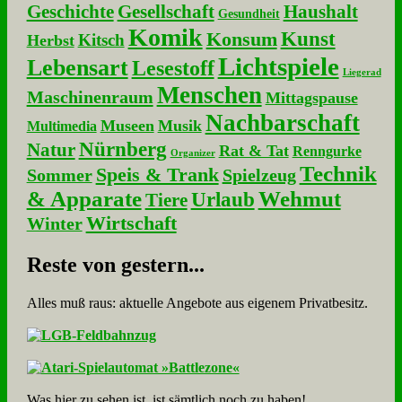
Geschichte
Gesellschaft
Haushalt
Gesundheit
Komik
Kunst
Konsum
Kitsch
Herbst
Lichtspiele
Lebensart
Lesestoff
Liegerad
Menschen
Maschinenraum
Mittagspause
Nachbarschaft
Museen
Musik
Multimedia
Nürnberg
Natur
Rat & Tat
Renngurke
Organizer
Technik
Speis & Trank
Sommer
Spielzeug
& Apparate
Wehmut
Urlaub
Tiere
Wirtschaft
Winter
Re­ste von ge­stern...
Alles muß raus: aktuelle An­ge­bo­te aus eigenem Privatbesitz.
Was hier zu sehen ist, ist sämt­lich noch zu haben!