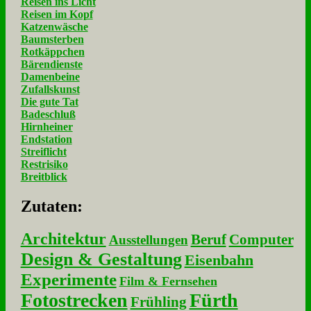
Reisen ins Licht
Reisen im Kopf
Katzenwäsche
Baumsterben
Rotkäppchen
Bärendienste
Damenbeine
Zufallskunst
Die gute Tat
Badeschluß
Hirnheiner
Endstation
Streiflicht
Restrisiko
Breitblick
Zu­ta­ten:
Architektur
Beruf
Computer
Ausstellungen
Design & Gestaltung
Eisenbahn
Experimente
Film & Fernsehen
Fotostrecken
Fürth
Frühling