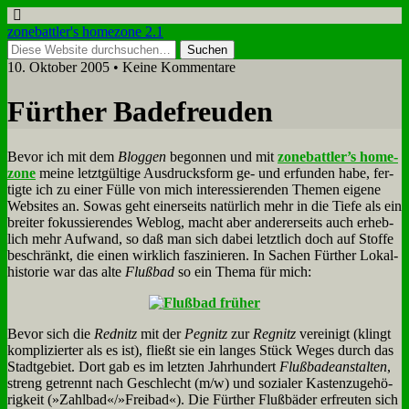
zonebattler's homezone 2.1
10. Oktober 2005 • Keine Kommentare
Für­ther Ba­de­freu­den
Be­vor ich mit dem
Blog­gen
be­gon­nen und mit
zonebattler’s ho­me­
zo­ne
mei­ne letzt­gül­ti­ge Aus­drucks­form ge- und er­fun­den ha­be, fer­
tig­te ich zu ei­ner Fül­le von mich in­ter­es­sie­ren­den The­men ei­ge­ne
Web­sites an. So­was geht ei­ner­seits na­tür­lich mehr in die Tie­fe als ein
brei­ter fo­kus­sie­ren­des Web­log, macht aber an­de­rer­seits auch er­heb­
lich mehr Auf­wand, so daß man sich da­bei letzt­lich doch auf Stof­fe
be­schränkt, die ei­nen wirk­lich fas­zi­nie­ren. In Sa­chen Für­ther Lo­kal­
hi­sto­rie war das al­te
Fluß­bad
so ein The­ma für mich:
Be­vor sich die
Red­nitz
mit der
Peg­nitz
zur
Reg­nitz
ver­ei­nigt (klingt
kom­pli­zier­ter als es ist), fließt sie ein lan­ges Stück We­ges durch das
Stadt­ge­biet. Dort gab es im letz­ten Jahr­hun­dert
Fluß­ba­de­an­stal­ten
,
streng ge­trennt nach Ge­schlecht (m/w) und so­zia­ler Ka­sten­zu­ge­hö­
rig­keit (»Zahlbad«/»Freibad«). Die Für­ther Fluß­bä­der er­freu­ten sich