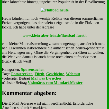
über Jahr­zehn­te hin­weg un­ge­heu­rer Po­pu­la­ri­tät in der Be­völ­ke­rung.
Heu­te kün­den nur noch we­ni­ge Re­lik­te von die­sem som­mer­li­chen
Frei­zeit­ver­gnü­gen, das der­ma­l­einst zig­tau­sen­de in die Fluß­au­en
lock­te. Ich ha­be un­ter der Adres­se
www.klein-aber-fein.de/flussbad-fuerth
ei­ne klei­ne Ma­te­ri­al­samm­lung zu­sam­men­ge­tra­gen, aus der ich mei­
nen Le­se­rIn­nen ins­be­son­de­re die au­then­ti­schen
Zeit­zeu­gen­be­rich­te
ans Herz le­gen mag: Oh­ne die Ver­gan­gen­heit ver­klä­ren zu wol­len,
die Welt von da­mals ist auch heu­te noch ei­nen auf­merk­sa­men
(Rück-)Blick wert!
Kategorien:
Spurensuchen
Tags:
Fotostrecken
,
Fürth
,
Geschichte
,
Wehmut
vorheriger Beitrag
Mal was Lyrisches
nächster Beitrag
Visionäres vom Mundart-Meister
Kommentar abgeben:
Die E-Mail-Adresse wird nicht veröffentlicht.
Erforderliche
Angaben sind mit
*
markiert.