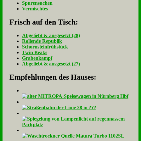
Spurensuchen
Vermischtes
Frisch auf den Tisch:
Ab­ge­liebt & aus­ge­setzt (28)
Rol­len­de Re­pu­blik
Schorn­stein­früh­stück
Twin Beaks
Gra­ben­kampf
Ab­ge­liebt & aus­ge­setzt (27)
Empfehlungen des Hauses: