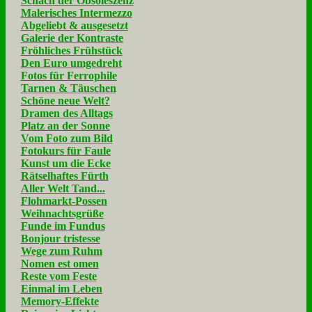
Schach der Obsoleszenz
Malerisches Intermezzo
Abgeliebt & ausgesetzt
Galerie der Kontraste
Fröhliches Frühstück
Den Euro umgedreht
Fotos für Ferrophile
Tarnen & Täuschen
Schöne neue Welt?
Dramen des Alltags
Platz an der Sonne
Vom Foto zum Bild
Fotokurs für Faule
Kunst um die Ecke
Rätselhaftes Fürth
Aller Welt Tand...
Flohmarkt-Possen
Weihnachtsgrüße
Funde im Fundus
Bonjour tristesse
Wege zum Ruhm
Nomen est omen
Reste vom Feste
Einmal im Leben
Memory-Effekte