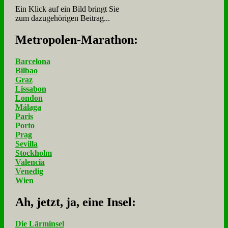
Ein Klick auf ein Bild bringt Sie
zum dazugehörigen Beitrag...
Me­tro­po­len-Ma­ra­thon:
Barcelona
Bilbao
Graz
Lissabon
London
Málaga
Paris
Porto
Prag
Sevilla
Stockholm
Valencia
Venedig
Wien
Ah, jetzt, ja, ei­ne In­sel:
Die Lärminsel