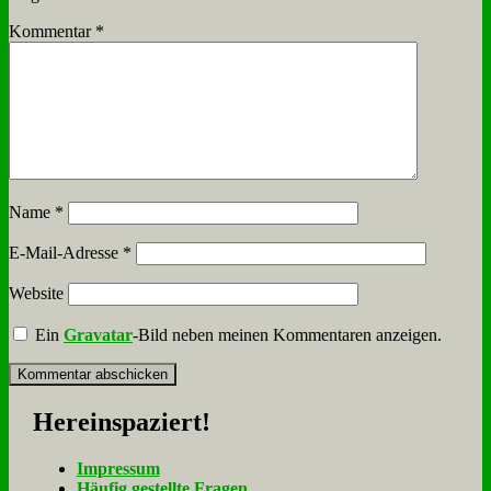
Kommentar
*
Name
*
E-Mail-Adresse
*
Website
Ein
Gravatar
-Bild neben meinen Kommentaren anzeigen.
Her­ein­spa­ziert!
Im­pres­sum
Häu­fig ge­stell­te Fra­gen