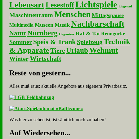
Lichtspiele
Lebensart
Lesestoff
Liegerad
Menschen
Maschinenraum
Mittagspause
Nachbarschaft
Museen
Musik
Multimedia
Nürnberg
Natur
Rat & Tat
Renngurke
Organizer
Technik
Speis & Trank
Sommer
Spielzeug
& Apparate
Wehmut
Urlaub
Tiere
Wirtschaft
Winter
Re­ste von ge­stern...
Alles muß raus: aktuelle An­ge­bo­te aus eigenem Privatbesitz.
Was hier zu sehen ist, ist sämt­lich noch zu haben!
Auf Wie­der­se­hen...