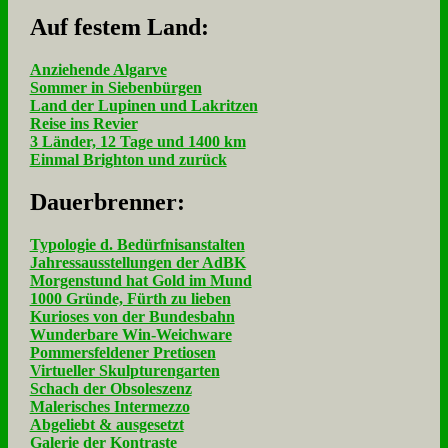
Auf fe­stem Land:
Anziehende Algarve
Sommer in Siebenbürgen
Land der Lupinen und Lakritzen
Reise ins Revier
3 Länder, 12 Tage und 1400 km
Einmal Brighton und zurück
Dau­er­bren­ner:
Typologie d. Bedürfnisanstalten
Jahressausstellungen der AdBK
Morgenstund hat Gold im Mund
1000 Gründe, Fürth zu lieben
Kurioses von der Bundesbahn
Wunderbare Win-Weichware
Pommersfeldener Pretiosen
Virtueller Skulpturengarten
Schach der Obsoleszenz
Malerisches Intermezzo
Abgeliebt & ausgesetzt
Galerie der Kontraste