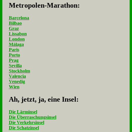
Me­tro­po­len-Ma­ra­thon:
Barcelona
Bilbao
Graz
Lissabon
London
Málaga
Paris
Porto
Prag
Sevilla
Stockholm
Valencia
Venedig
Wien
Ah, jetzt, ja, ei­ne In­sel:
Die Lärminsel
Die Überraschungsinsel
Die Verkehrsinsel
Die Schatzinsel