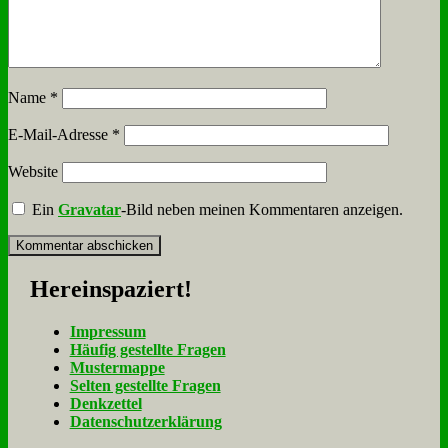
Name
*
E-Mail-Adresse
*
Website
Ein
Gravatar
-Bild neben meinen Kommentaren anzeigen.
Her­ein­spa­ziert!
Im­pres­sum
Häu­fig ge­stell­te Fra­gen
Mu­ster­map­pe
Sel­ten ge­stell­te Fra­gen
Denk­zet­tel
Da­ten­schutz­er­klä­rung