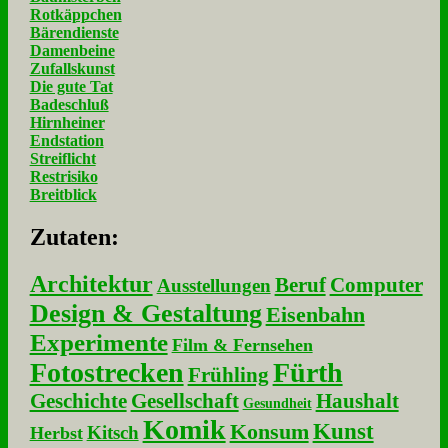
Rotkäppchen
Bärendienste
Damenbeine
Zufallskunst
Die gute Tat
Badeschluß
Hirnheiner
Endstation
Streiflicht
Restrisiko
Breitblick
Zu­ta­ten:
Architektur
Beruf
Computer
Ausstellungen
Design & Gestaltung
Eisenbahn
Experimente
Film & Fernsehen
Fotostrecken
Fürth
Frühling
Geschichte
Gesellschaft
Haushalt
Gesundheit
Komik
Kunst
Konsum
Kitsch
Herbst