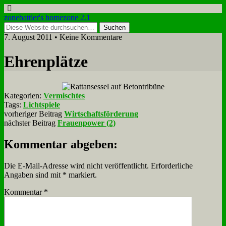
zonebattler's homezone 2.1
7. August 2011 • Keine Kommentare
Eh­ren­plät­ze
Kategorien:
Vermischtes
Tags:
Lichtspiele
vorheriger Beitrag
Wirtschaftsförderung
nächster Beitrag
Frauenpower (2)
Kommentar abgeben:
Die E-Mail-Adresse wird nicht veröffentlicht.
Erforderliche
Angaben sind mit
*
markiert.
Kommentar
*