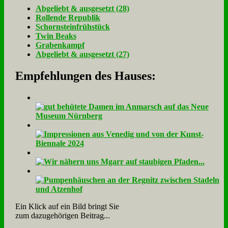
Ab­ge­liebt & aus­ge­setzt (28)
Rol­len­de Re­pu­blik
Schorn­stein­früh­stück
Twin Beaks
Gra­ben­kampf
Ab­ge­liebt & aus­ge­setzt (27)
Empfehlungen des Hauses:
Ein Klick auf ein Bild bringt Sie
zum dazugehörigen Beitrag...