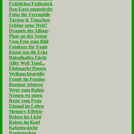
Fröhliches Frühstück
Den Euro umgedreht
Fotos für Ferrophile
Tarnen & Täuschen
Schöne neue Welt?
Dramen des Alltags
Platz an der Sonne
Vom Foto zum Bild
Fotokurs für Faule
Kunst um die Ecke
Rätselhaftes Fürth
Aller Welt Tand...
Flohmarkt-Possen
Weihnachtsgrüße
Funde im Fundus
Bonjour tristesse
Wege zum Ruhm
Nomen est omen
Reste vom Feste
Einmal im Leben
Memory-Effekte
Reisen ins Licht
Reisen im Kopf
Katzenwäsche
Baumsterben