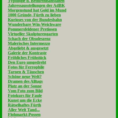
Typologie d. Bedürfnisanstalten
Jahressausstellungen der AdBK
Morgenstund hat Gold im Mund
1000 Gründe, Fürth zu lieben
Kurioses von der Bundesbahn
Wunderbare Win-Weichware
Pommersfeldener Pretiosen
Virtueller Skulpturengarten
Schach der Obsoleszenz
Malerisches Intermezzo
Abgeliebt & ausgesetzt
Galerie der Kontraste
Fröhliches Frühstück
Den Euro umgedreht
Fotos für Ferrophile
Tarnen & Täuschen
Schöne neue Welt?
Dramen des Alltags
Platz an der Sonne
Vom Foto zum Bild
Fotokurs für Faule
Kunst um die Ecke
Rätselhaftes Fürth
Aller Welt Tand...
Flohmarkt-Possen