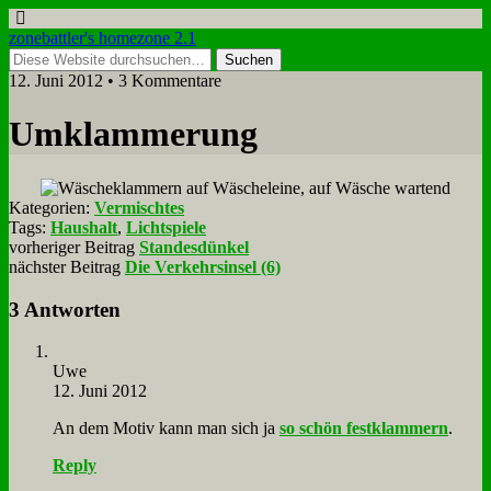
zonebattler's homezone 2.1
12. Juni 2012 • 3 Kommentare
Um­klam­me­rung
Kategorien:
Vermischtes
Tags:
Haushalt
,
Lichtspiele
vorheriger Beitrag
Standesdünkel
nächster Beitrag
Die Verkehrsinsel (6)
3 Antworten
Uwe
12. Juni 2012
An dem Mo­tiv kann man sich ja
so schön fest­klam­mern
.
Reply