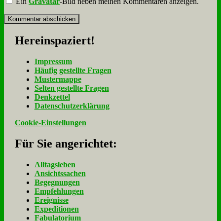
Ein
Gravatar
-Bild neben meinen Kommentaren anzeigen.
Her­ein­spa­ziert!
Im­pres­sum
Häu­fig ge­stell­te Fra­gen
Mu­ster­map­pe
Sel­ten ge­stell­te Fra­gen
Denk­zet­tel
Da­ten­schutz­er­klä­rung
Cookie-Einstellungen
Für Sie an­ge­rich­tet:
Alltagsleben
Ansichtssachen
Begegnungen
Empfehlungen
Ereignisse
Expeditionen
Fabulatorium