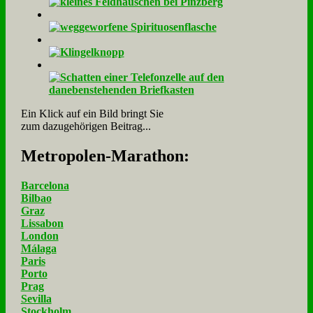
Ein Klick auf ein Bild bringt Sie
zum dazugehörigen Beitrag...
Me­tro­po­len-Ma­ra­thon:
Barcelona
Bilbao
Graz
Lissabon
London
Málaga
Paris
Porto
Prag
Sevilla
Stockholm