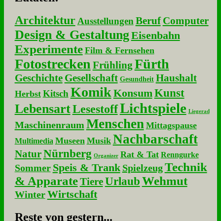
Architektur
Beruf
Computer
Ausstellungen
Design & Gestaltung
Eisenbahn
Experimente
Film & Fernsehen
Fotostrecken
Fürth
Frühling
Geschichte
Gesellschaft
Haushalt
Gesundheit
Komik
Kunst
Konsum
Kitsch
Herbst
Lichtspiele
Lebensart
Lesestoff
Liegerad
Menschen
Maschinenraum
Mittagspause
Nachbarschaft
Museen
Musik
Multimedia
Nürnberg
Natur
Rat & Tat
Renngurke
Organizer
Technik
Speis & Trank
Sommer
Spielzeug
& Apparate
Wehmut
Urlaub
Tiere
Wirtschaft
Winter
Re­ste von ge­stern...