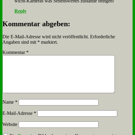
wicht-Ka­me­ras was Se­hens­wer­tes zu­stan­de brin­gen!
Reply
Kommentar abgeben:
Die E-Mail-Adresse wird nicht veröffentlicht.
Erforderliche
Angaben sind mit
*
markiert.
Kommentar
*
Name
*
E-Mail-Adresse
*
Website