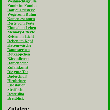
Weihnachtsgrüße
Funde im Fundus
Bonjour tristesse
Wege zum Ruhm
Nomen est omen
Reste vom Feste
Einmal im Leben
Memory-Effekte
Reisen ins Licht
Reisen im Kopf
Katzenwäsche
Baumsterben
Rotkäppchen
Bärendienste
Damenbeine
Zufallskunst
Die gute Tat
Badeschluß
Hirnheiner
Endstation
Streiflicht
Restrisiko
Breitblick
Zu­ta­ten: