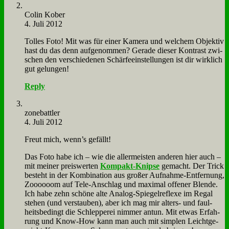
Co­lin Ko­ber
4. Juli 2012
Tol­les Fo­to! Mit was für ei­ner Ka­me­ra und wel­chem Ob­jek­tiv
hast du das denn auf­ge­nom­men? Ge­ra­de die­ser Kon­trast zwi­
schen den ver­schie­de­nen Schär­fe­ein­stel­lun­gen ist dir wirk­lich
gut ge­lun­gen!
Reply
zone­batt­ler
4. Juli 2012
Freut mich, wenn’s ge­fällt!
Das Fo­to ha­be ich – wie die al­ler­mei­sten an­de­ren hier auch –
mit mei­ner preis­wer­ten
Kom­pakt-Knip­se
ge­macht. Der Trick
be­steht in der Kom­bi­na­ti­on aus gro­ßer Auf­nah­me-Ent­fer­nung,
Zoooooom auf Te­le-An­schlag und ma­xi­mal of­fe­ner Blen­de.
Ich ha­be zehn schö­ne al­te Ana­log-Spie­gel­re­fle­xe im Re­gal
ste­hen (und ver­stau­ben), aber ich mag mir al­ters- und faul­
heits­be­dingt die Schlep­pe­rei nim­mer an­tun. Mit et­was Er­fah­
rung und Know-How kann man auch mit simp­len Leicht­ge­