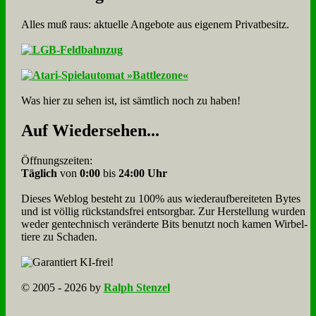
Alles muß raus: aktuelle An­ge­bo­te aus eigenem Privatbesitz.
Was hier zu sehen ist, ist sämt­lich noch zu haben!
Auf Wie­der­se­hen...
Öffnungszeiten:
Täglich
von
0:00
bis
24:00 Uhr
Dieses Weblog besteht zu 100% aus wie­der­auf­bereite­ten Bytes
und ist völlig rück­stands­frei ent­sorg­bar. Zur Herstellung wurden
weder gen­tech­nisch veränderte Bits benutzt noch kamen Wir­bel­
tiere zu Scha­den.
© 2005 - 2026 by
Ralph Stenzel