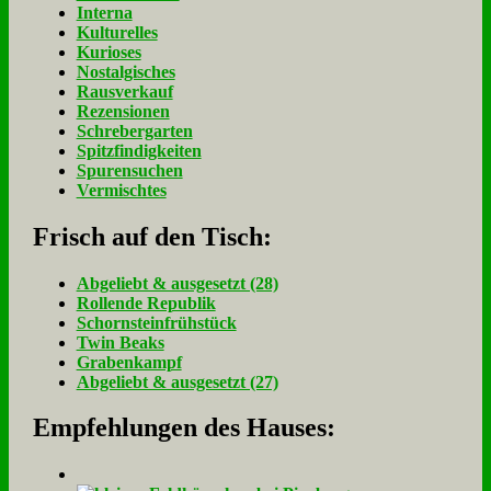
Interna
Kulturelles
Kurioses
Nostalgisches
Rausverkauf
Rezensionen
Schrebergarten
Spitzfindigkeiten
Spurensuchen
Vermischtes
Frisch auf den Tisch:
Ab­ge­liebt & aus­ge­setzt (28)
Rol­len­de Re­pu­blik
Schorn­stein­früh­stück
Twin Beaks
Gra­ben­kampf
Ab­ge­liebt & aus­ge­setzt (27)
Empfehlungen des Hauses: