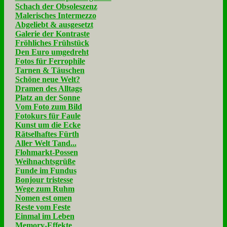
Schach der Obsoleszenz
Malerisches Intermezzo
Abgeliebt & ausgesetzt
Galerie der Kontraste
Fröhliches Frühstück
Den Euro umgedreht
Fotos für Ferrophile
Tarnen & Täuschen
Schöne neue Welt?
Dramen des Alltags
Platz an der Sonne
Vom Foto zum Bild
Fotokurs für Faule
Kunst um die Ecke
Rätselhaftes Fürth
Aller Welt Tand...
Flohmarkt-Possen
Weihnachtsgrüße
Funde im Fundus
Bonjour tristesse
Wege zum Ruhm
Nomen est omen
Reste vom Feste
Einmal im Leben
Memory-Effekte