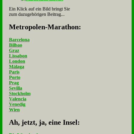
Ein Klick auf ein Bild bringt Sie
zum dazugehörigen Beitrag...
Me­tro­po­len-Ma­ra­thon:
Barcelona
Bilbao
Graz
Lissabon
London
Málaga
Paris
Porto
Prag
Sevilla
Stockholm
Valencia
Venedig
Wien
Ah, jetzt, ja, ei­ne In­sel: