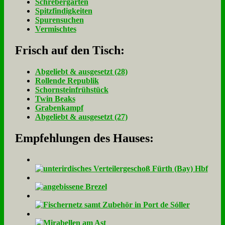
Schrebergarten
Spitzfindigkeiten
Spurensuchen
Vermischtes
Frisch auf den Tisch:
Ab­ge­liebt & aus­ge­setzt (28)
Rol­len­de Re­pu­blik
Schorn­stein­früh­stück
Twin Beaks
Gra­ben­kampf
Ab­ge­liebt & aus­ge­setzt (27)
Empfehlungen des Hauses: