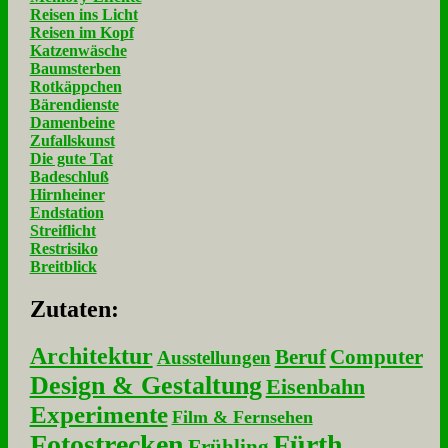
Reisen ins Licht
Reisen im Kopf
Katzenwäsche
Baumsterben
Rotkäppchen
Bärendienste
Damenbeine
Zufallskunst
Die gute Tat
Badeschluß
Hirnheiner
Endstation
Streiflicht
Restrisiko
Breitblick
Zu­ta­ten:
Architektur
Beruf
Computer
Ausstellungen
Design & Gestaltung
Eisenbahn
Experimente
Film & Fernsehen
Fotostrecken
Fürth
Frühling