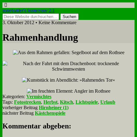
zonebattler's homezone 2.1
3. Oktober 2012 • Keine Kommentare
Rah­men­hand­lung
Kategorien:
Vermischtes
Tags:
Fotostrecken
,
Herbst
,
Kitsch
,
Lichtspiele
,
Urlaub
vorheriger Beitrag
Hirnheiner (1)
nächster Beitrag
Kästchenspiele
Kommentar abgeben: