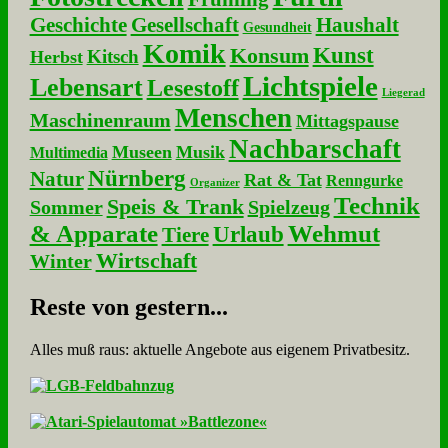
Geschichte
Gesellschaft
Haushalt
Gesundheit
Komik
Kunst
Konsum
Kitsch
Herbst
Lichtspiele
Lebensart
Lesestoff
Liegerad
Menschen
Maschinenraum
Mittagspause
Nachbarschaft
Museen
Musik
Multimedia
Nürnberg
Natur
Rat & Tat
Renngurke
Organizer
Technik
Speis & Trank
Sommer
Spielzeug
& Apparate
Wehmut
Urlaub
Tiere
Wirtschaft
Winter
Re­ste von ge­stern...
Alles muß raus: aktuelle An­ge­bo­te aus eigenem Privatbesitz.