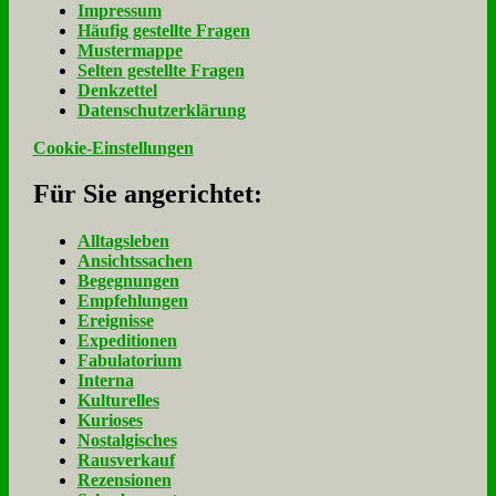
Im­pres­sum
Häu­fig ge­stell­te Fra­gen
Mu­ster­map­pe
Sel­ten ge­stell­te Fra­gen
Denk­zet­tel
Da­ten­schutz­er­klä­rung
Cookie-Einstellungen
Für Sie an­ge­rich­tet:
Alltagsleben
Ansichtssachen
Begegnungen
Empfehlungen
Ereignisse
Expeditionen
Fabulatorium
Interna
Kulturelles
Kurioses
Nostalgisches
Rausverkauf
Rezensionen