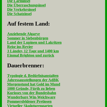
Die Lärminsel
Die Überraschungsinsel
Die Verkehrsinsel
Die Schatzinsel
Auf fe­stem Land:
Anziehende Algarve
Sommer in Siebenbürgen
Land der Lupinen und Lakritzen
Reise ins Revier
3 Länder, 12 Tage und 1400 km
Einmal Brighton und zurück
Dau­er­bren­ner:
Typologie d. Bedürfnisanstalten
Jahressausstellungen der AdBK
Morgenstund hat Gold im Mund
1000 Gründe, Fürth zu lieben
Kurioses von der Bundesbahn
Wunderbare Win-Weichware
Pommersfeldener Pretiosen
Virtueller Skulpturengarten