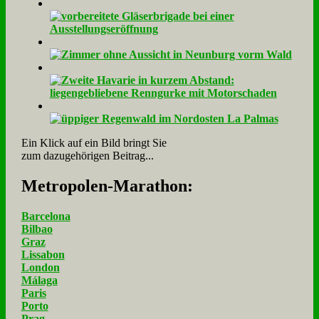
Ein Klick auf ein Bild bringt Sie
zum dazugehörigen Beitrag...
Me­tro­po­len-Ma­ra­thon:
Barcelona
Bilbao
Graz
Lissabon
London
Málaga
Paris
Porto
Prag