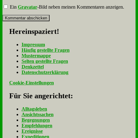
Ein
Gravatar
-Bild neben meinen Kommentaren anzeigen.
Her­ein­spa­ziert!
Im­pres­sum
Häu­fig ge­stell­te Fra­gen
Mu­ster­map­pe
Sel­ten ge­stell­te Fra­gen
Denk­zet­tel
Da­ten­schutz­er­klä­rung
Cookie-Einstellungen
Für Sie an­ge­rich­tet:
Alltagsleben
Ansichtssachen
Begegnungen
Empfehlungen
Ereignisse
Expeditionen