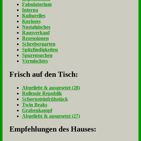
Fabulatorium
Interna
Kulturelles
Kurioses
Nostalgisches
Rausverkauf
Rezensionen
Schrebergarten
Spitzfindigkeiten
Spurensuchen
Vermischtes
Frisch auf den Tisch:
Ab­ge­liebt & aus­ge­setzt (28)
Rol­len­de Re­pu­blik
Schorn­stein­früh­stück
Twin Beaks
Gra­ben­kampf
Ab­ge­liebt & aus­ge­setzt (27)
Empfehlungen des Hauses: