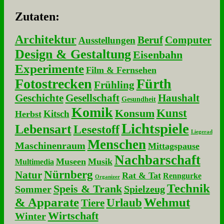
Zu­ta­ten:
Architektur
Beruf
Computer
Ausstellungen
Design & Gestaltung
Eisenbahn
Experimente
Film & Fernsehen
Fotostrecken
Fürth
Frühling
Geschichte
Gesellschaft
Haushalt
Gesundheit
Komik
Kunst
Konsum
Kitsch
Herbst
Lichtspiele
Lebensart
Lesestoff
Liegerad
Menschen
Maschinenraum
Mittagspause
Nachbarschaft
Museen
Musik
Multimedia
Nürnberg
Natur
Rat & Tat
Renngurke
Organizer
Technik
Speis & Trank
Sommer
Spielzeug
& Apparate
Wehmut
Urlaub
Tiere
Wirtschaft
Winter