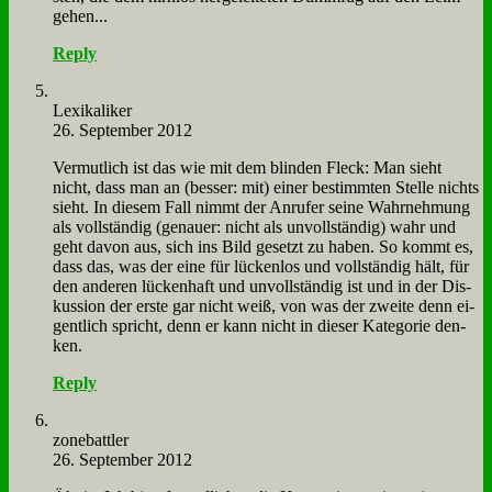
ge­hen...
Reply
Le­xi­ka­li­ker
26. September 2012
Ver­mut­lich ist das wie mit dem blin­den Fleck: Man sieht
nicht, dass man an (bes­ser: mit) ei­ner be­stimm­ten Stel­le nichts
sieht. In die­sem Fall nimmt der An­ru­fer sei­ne Wahr­neh­mung
als voll­stän­dig (ge­nau­er: nicht als un­voll­stän­dig) wahr und
geht da­von aus, sich ins Bild ge­setzt zu ha­ben. So kommt es,
dass das, was der ei­ne für lücken­los und voll­stän­dig hält, für
den an­de­ren lücken­haft und un­voll­stän­dig ist und in der Dis­
kus­si­on der er­ste gar nicht weiß, von was der zwei­te denn ei­
gent­lich spricht, denn er kann nicht in die­ser Ka­te­go­rie den­
ken.
Reply
zone­batt­ler
26. September 2012