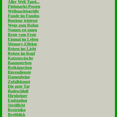
Aller Welt Tand...
Flohmarkt-Possen
Weihnachtsgrüße
Funde im Fundus
Bonjour tristesse
Wege zum Ruhm
Nomen est omen
Reste vom Feste
Einmal im Leben
Memory-Effekte
Reisen ins Licht
Reisen im Kopf
Katzenwäsche
Baumsterben
Rotkäppchen
Bärendienste
Damenbeine
Zufallskunst
Die gute Tat
Badeschluß
Hirnheiner
Endstation
Streiflicht
Restrisiko
Breitblick