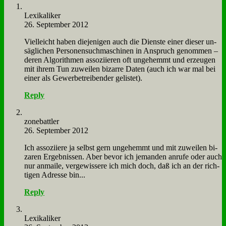
Le­xi­ka­li­ker
26. September 2012
Viel­leicht ha­ben die­je­ni­gen auch die Dien­ste ei­ner die­ser un­
säg­li­chen Per­so­nen­such­ma­schi­nen in An­spruch ge­nom­men –
de­ren Al­go­rith­men as­so­zi­ie­ren oft un­ge­hemmt und er­zeu­gen
mit ih­rem Tun zu­wei­len bi­zar­re Da­ten (auch ich war mal bei
ei­ner als Ge­wer­be­trei­ben­der ge­li­stet).
Reply
zone­batt­ler
26. September 2012
Ich as­so­zi­ie­re ja selbst gern un­ge­hemmt und mit zu­wei­len bi­
za­ren Er­geb­nis­sen. Aber be­vor ich je­man­den an­ru­fe oder auch
nur an­mai­le, ver­ge­wis­se­re ich mich doch, daß ich an der rich­
ti­gen Adres­se bin...
Reply
Le­xi­ka­li­ker