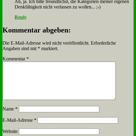
Äh, ja. Ich bit­te freund­lichst, die Ka­te­go­rien mei­ner ei­ge­nen
Denk­fä­hig­keit nicht ver­las­sen zu wol­len... ;-)
Reply
Kommentar abgeben:
Die E-Mail-Adresse wird nicht veröffentlicht.
Erforderliche
Angaben sind mit
*
markiert.
Kommentar
*
Name
*
E-Mail-Adresse
*
Website