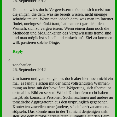
26. September 2012
Da ha­ben wir’s doch: Ver­ge­wis­sern möch­ten sich meist nur
die­je­ni­gen, die dem, was sie be­reits wis­sen, nicht un­ein­ge­
schränkt trau­en. Wenn man je­doch dem, was man im In­ter­net
fin­det, un­ein­ge­schränkt traut, hat man erst gar nicht den
Wunsch, sich zu ver­ge­wis­sern. Wenn ei­nem dann noch die
Me­tho­den und Mög­lich­kei­ten des Ver­ge­wis­serns fremd sind
und man mög­lichst schnell und ein­fach an’s Ziel zu kom­men
will, pas­sie­ren sol­che Din­ge.
Reply
zone­batt­ler
26. September 2012
Um trau­en und glau­ben geht es doch aber hier noch nicht ein­
mal, es fängt ja schon mit der nicht voll­stän­di­gen Wahr­neh­
mung an bzw. mit der be­wuß­ten Wei­ge­rung, sich über­haupt
erst­mal ins Bild zu set­zen! Wo­bei Du in­so­fern recht ha­ben
magst, als ko­mi­sche Per­so­nen-Such­ma­schi­nen und an­de­re au­
to­ma­ti­sche Ag­gre­ga­to­ren aus den ur­sprüng­lich ge­ge­be­nen
Kon­tex­ten zu­wei­len neue (an­de­re, schein­ba­re) zu­sam­men­
stöp­seln. Das könn­te man in der Tat nicht den­je­ni­gen an­la­
sten, die dem hirn­los her­ge­lei­te­ten Dumm­fug auf den Leim