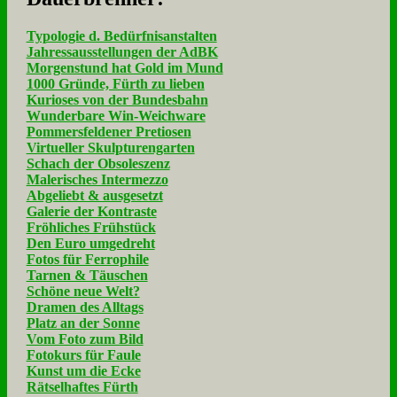
Typologie d. Bedürfnisanstalten
Jahressausstellungen der AdBK
Morgenstund hat Gold im Mund
1000 Gründe, Fürth zu lieben
Kurioses von der Bundesbahn
Wunderbare Win-Weichware
Pommersfeldener Pretiosen
Virtueller Skulpturengarten
Schach der Obsoleszenz
Malerisches Intermezzo
Abgeliebt & ausgesetzt
Galerie der Kontraste
Fröhliches Frühstück
Den Euro umgedreht
Fotos für Ferrophile
Tarnen & Täuschen
Schöne neue Welt?
Dramen des Alltags
Platz an der Sonne
Vom Foto zum Bild
Fotokurs für Faule
Kunst um die Ecke
Rätselhaftes Fürth