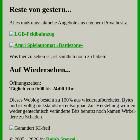
Re­ste von ge­stern...
Alles muß raus: aktuelle An­ge­bo­te aus eigenem Privatbesitz.
Was hier zu sehen ist, ist sämt­lich noch zu haben!
Auf Wie­der­se­hen...
Öffnungszeiten:
Täglich
von
0:00
bis
24:00 Uhr
Dieses Weblog besteht zu 100% aus wie­der­auf­bereite­ten Bytes
und ist völlig rück­stands­frei ent­sorg­bar. Zur Herstellung wurden
weder gen­tech­nisch veränderte Bits benutzt noch kamen Wir­bel­
tiere zu Scha­den.
© 2005 - 2026 by
Ralph Stenzel