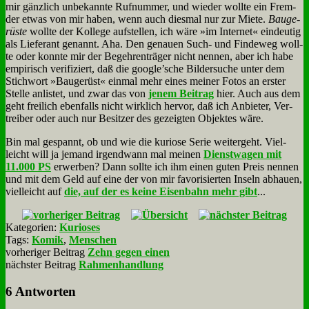
mir gänz­lich un­be­kann­te Ruf­num­mer, und wie­der woll­te ein Frem­
der et­was von mir ha­ben, wenn auch dies­mal nur zur Mie­te.
Bau­ge­
rü­ste
woll­te der Kol­le­ge auf­stel­len, ich wä­re »im In­ter­net« ein­deu­tig
als Lie­fe­rant ge­nannt. Aha. Den ge­nau­en Such- und Fin­de­weg woll­
te oder konn­te mir der Be­geh­ren­trä­ger nicht nen­nen, aber ich ha­be
em­pi­risch ve­ri­fi­ziert, daß die google’sche Bil­der­su­che un­ter dem
Stich­wort »Bau­ge­rüst« ein­mal mehr ei­nes mei­ner Fo­tos an er­ster
Stel­le an­li­stet, und zwar das von
je­nem Bei­trag
hier. Auch aus dem
geht frei­lich eben­falls nicht wirk­lich her­vor, daß ich An­bie­ter, Ver­
trei­ber oder auch nur Be­sit­zer des ge­zeig­ten Ob­jek­tes wä­re.
Bin mal ge­spannt, ob und wie die ku­rio­se Se­rie wei­ter­geht. Viel­
leicht will ja je­mand ir­gend­wann mal mei­nen
Dienst­wa­gen mit
11.000 PS
er­wer­ben? Dann soll­te ich ihm ei­nen gu­ten Preis nen­nen
und mit dem Geld auf ei­ne der von mir fa­vo­ri­sier­ten In­seln ab­hau­en,
viel­leicht auf
die, auf der es kei­ne Ei­sen­bahn mehr gibt
...
Kategorien:
Kurioses
Tags:
Komik
,
Menschen
vorheriger Beitrag
Zehn gegen einen
nächster Beitrag
Rahmenhandlung
6 Antworten