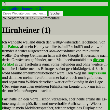
zonebattler's homezone 2.1
26. September 2012 • 6 Kommentare
Hirn­hei­ner (1)
Ich wan­del­te wei­land durch den wat­tig-wa­bern­den Hoch­ne­bel von
La Pal­ma
, als mein Han­dy schell­te (schull? scholl?) und ein wild­
frem­der An­ru­fer aus­ge­rech­net
Maul­beer­bäu­me
von mir kau­fen
woll­te. Der
Depp
Gen­tle­man hat­te mit der Goog­le-Bil­der­su­che nach
der­lei Ge­wäch­sen ge­fahn­det, mein Maul­beer­baum­bild aus
die­sem
Ar­ti­kel
in der Tref­fer­li­ste ganz vor­ne ge­fun­den und oh­ne wei­te­re in­
halt­li­che Lek­tü­re mei­nes Bei­tra­ges so­fort ge­schluß­fol­gert, daß ich
wohl Maul­beer­baum­schul­be­trei­ber wä­re. Den Weg ins
Im­pres­sum
und da­mit zu mei­ner Te­le­fon­num­mer hat er auch noch ge­fun­den,
und so­gar zum Wäh­len der­sel­ben war er of­fen­kun­dig in der La­ge.
Über sei­ne son­sti­gen gei­sti­gen Fä­hig­kei­ten konn­te und kann ich in­
des nur Mut­ma­ßun­gen an­stel­len.
Fast hät­te ich den Vor­fall schon ver­ges­sen, aber heu­te er­fuhr die Er­
in­ne­rung dar­an plötz­li­che und un­ver­hoff­te Auf­fri­schung: Wie­der
klin­gel­te mein Mo­bil­fern­spre­cher, wie­der zeig­te das Dis­play ei­ne