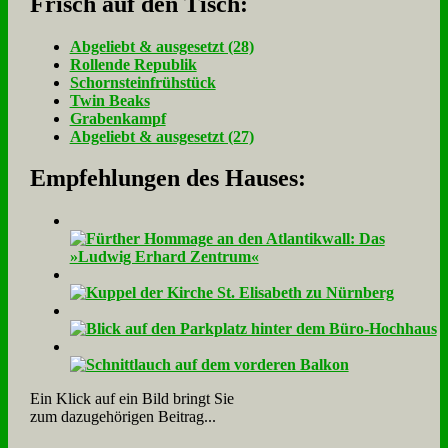
Frisch auf den Tisch:
Ab­ge­liebt & aus­ge­setzt (28)
Rol­len­de Re­pu­blik
Schorn­stein­früh­stück
Twin Beaks
Gra­ben­kampf
Ab­ge­liebt & aus­ge­setzt (27)
Empfehlungen des Hauses:
Ein Klick auf ein Bild bringt Sie
zum dazugehörigen Beitrag...