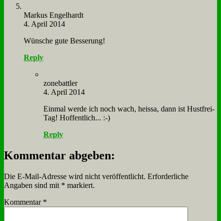
Mar­kus En­gel­hardt
4. April 2014
Wün­sche gu­te Bes­se­rung!
Reply
zone­batt­ler
4. April 2014
Ein­mal wer­de ich noch wach, heissa, dann ist Hust­frei-
Tag! Hof­fent­lich... :-)
Reply
Kommentar abgeben:
Die E-Mail-Adresse wird nicht veröffentlicht.
Erforderliche
Angaben sind mit
*
markiert.
Kommentar
*