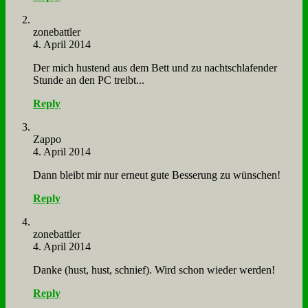
zone­batt­ler
4. April 2014
Der mich hu­stend aus dem Bett und zu nacht­schla­fen­der
Stun­de an den PC treibt...
Reply
Zap­po
4. April 2014
Dann bleibt mir nur er­neut gu­te Bes­se­rung zu wün­schen!
Reply
zone­batt­ler
4. April 2014
Dan­ke (hust, hust, schnief). Wird schon wie­der wer­den!
Reply