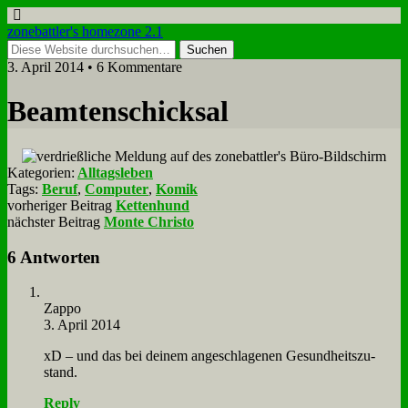
zonebattler's homezone 2.1
3. April 2014 • 6 Kommentare
Be­am­ten­schick­sal
Kategorien:
Alltagsleben
Tags:
Beruf
,
Computer
,
Komik
vorheriger Beitrag
Kettenhund
nächster Beitrag
Monte Christo
6 Antworten
Zap­po
3. April 2014
xD – und das bei dei­nem an­ge­schla­ge­nen Ge­sund­heits­zu­
stand.
Reply