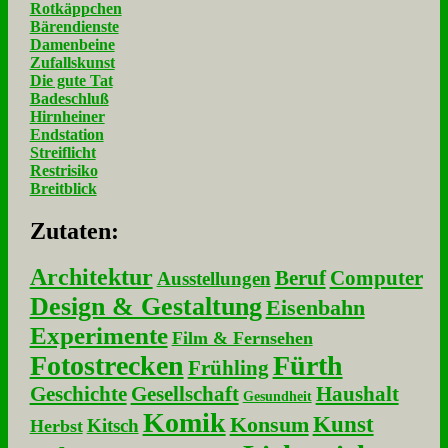
Rotkäppchen
Bärendienste
Damenbeine
Zufallskunst
Die gute Tat
Badeschluß
Hirnheiner
Endstation
Streiflicht
Restrisiko
Breitblick
Zu­ta­ten:
Architektur
Beruf
Computer
Ausstellungen
Design & Gestaltung
Eisenbahn
Experimente
Film & Fernsehen
Fotostrecken
Fürth
Frühling
Geschichte
Gesellschaft
Haushalt
Gesundheit
Komik
Kunst
Konsum
Kitsch
Herbst