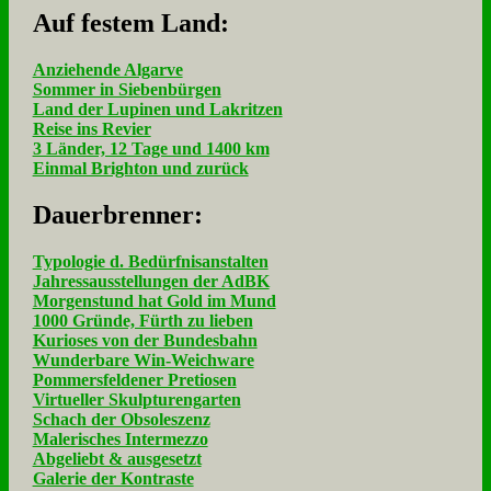
Auf fe­stem Land:
Anziehende Algarve
Sommer in Siebenbürgen
Land der Lupinen und Lakritzen
Reise ins Revier
3 Länder, 12 Tage und 1400 km
Einmal Brighton und zurück
Dau­er­bren­ner:
Typologie d. Bedürfnisanstalten
Jahressausstellungen der AdBK
Morgenstund hat Gold im Mund
1000 Gründe, Fürth zu lieben
Kurioses von der Bundesbahn
Wunderbare Win-Weichware
Pommersfeldener Pretiosen
Virtueller Skulpturengarten
Schach der Obsoleszenz
Malerisches Intermezzo
Abgeliebt & ausgesetzt
Galerie der Kontraste