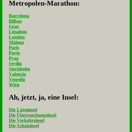
Me­tro­po­len-Ma­ra­thon:
Barcelona
Bilbao
Graz
Lissabon
London
Málaga
Paris
Porto
Prag
Sevilla
Stockholm
Valencia
Venedig
Wien
Ah, jetzt, ja, ei­ne In­sel:
Die Lärminsel
Die Überraschungsinsel
Die Verkehrsinsel
Die Schatzinsel