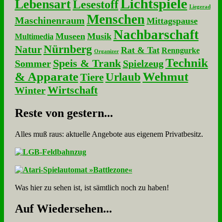
Lichtspiele
Lebensart
Lesestoff
Liegerad
Menschen
Maschinenraum
Mittagspause
Nachbarschaft
Museen
Musik
Multimedia
Nürnberg
Natur
Rat & Tat
Renngurke
Organizer
Technik
Speis & Trank
Sommer
Spielzeug
& Apparate
Wehmut
Urlaub
Tiere
Wirtschaft
Winter
Re­ste von ge­stern...
Alles muß raus: aktuelle An­ge­bo­te aus eigenem Privatbesitz.
Was hier zu sehen ist, ist sämt­lich noch zu haben!
Auf Wie­der­se­hen...