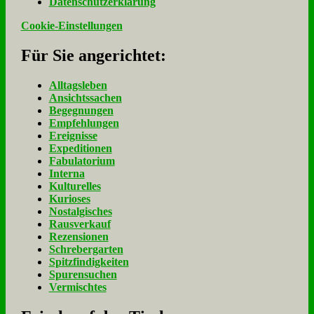
Da­ten­schutz­er­klä­rung
Cookie-Einstellungen
Für Sie an­ge­rich­tet:
Alltagsleben
Ansichtssachen
Begegnungen
Empfehlungen
Ereignisse
Expeditionen
Fabulatorium
Interna
Kulturelles
Kurioses
Nostalgisches
Rausverkauf
Rezensionen
Schrebergarten
Spitzfindigkeiten
Spurensuchen
Vermischtes