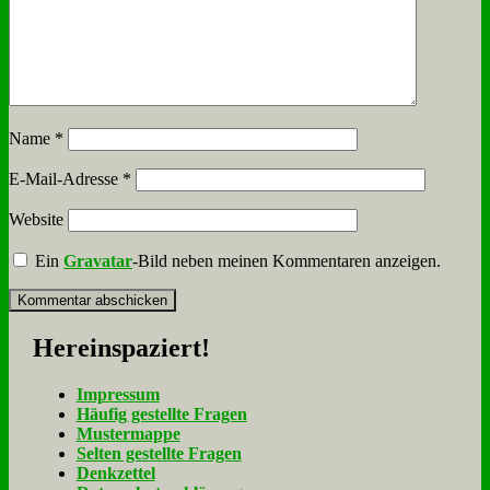
Name
*
E-Mail-Adresse
*
Website
Ein
Gravatar
-Bild neben meinen Kommentaren anzeigen.
Her­ein­spa­ziert!
Im­pres­sum
Häu­fig ge­stell­te Fra­gen
Mu­ster­map­pe
Sel­ten ge­stell­te Fra­gen
Denk­zet­tel