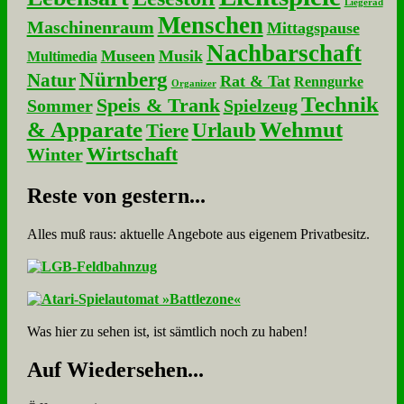
Liegerad
Menschen
Maschinenraum
Mittagspause
Nachbarschaft
Museen
Musik
Multimedia
Nürnberg
Natur
Rat & Tat
Renngurke
Organizer
Technik
Speis & Trank
Sommer
Spielzeug
& Apparate
Wehmut
Urlaub
Tiere
Wirtschaft
Winter
Re­ste von ge­stern...
Alles muß raus: aktuelle An­ge­bo­te aus eigenem Privatbesitz.
Was hier zu sehen ist, ist sämt­lich noch zu haben!
Auf Wie­der­se­hen...