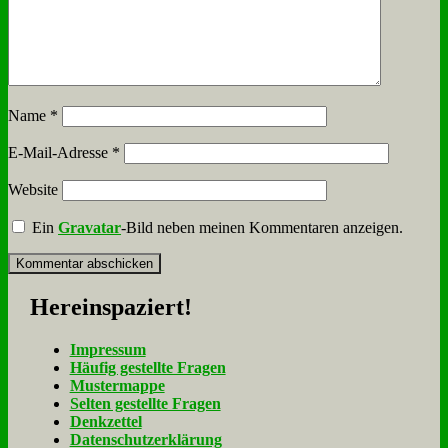
Name
*
E-Mail-Adresse
*
Website
Ein
Gravatar
-Bild neben meinen Kommentaren anzeigen.
Her­ein­spa­ziert!
Im­pres­sum
Häu­fig ge­stell­te Fra­gen
Mu­ster­map­pe
Sel­ten ge­stell­te Fra­gen
Denk­zet­tel
Da­ten­schutz­er­klä­rung