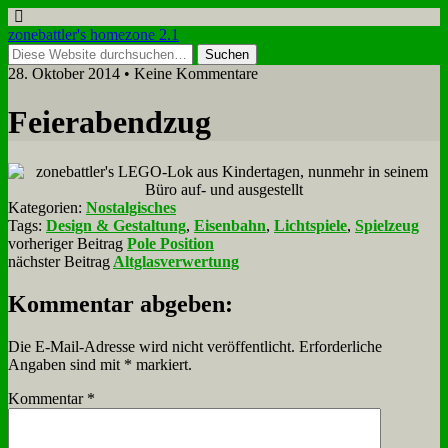
zonebattler's homezone 2.1
28. Oktober 2014 • Keine Kommentare
Fei­er­abend­zug
Kategorien:
Nostalgisches
Tags:
Design & Gestaltung
,
Eisenbahn
,
Lichtspiele
,
Spielzeug
vorheriger Beitrag
Pole Position
nächster Beitrag
Altglasverwertung
Kommentar abgeben:
Die E-Mail-Adresse wird nicht veröffentlicht.
Erforderliche
Angaben sind mit
*
markiert.
Kommentar
*