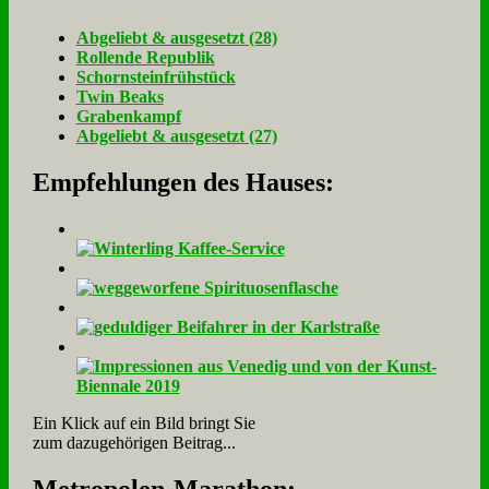
Ab­ge­liebt & aus­ge­setzt (28)
Rol­len­de Re­pu­blik
Schorn­stein­früh­stück
Twin Beaks
Gra­ben­kampf
Ab­ge­liebt & aus­ge­setzt (27)
Empfehlungen des Hauses:
Ein Klick auf ein Bild bringt Sie
zum dazugehörigen Beitrag...
Me­tro­po­len-Ma­ra­thon: