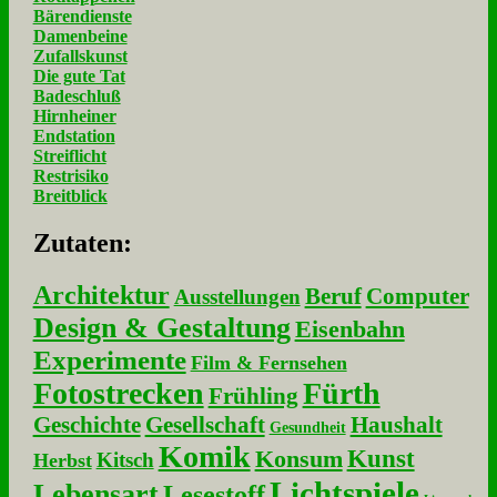
Bärendienste
Damenbeine
Zufallskunst
Die gute Tat
Badeschluß
Hirnheiner
Endstation
Streiflicht
Restrisiko
Breitblick
Zu­ta­ten:
Architektur
Beruf
Computer
Ausstellungen
Design & Gestaltung
Eisenbahn
Experimente
Film & Fernsehen
Fotostrecken
Fürth
Frühling
Geschichte
Gesellschaft
Haushalt
Gesundheit
Komik
Kunst
Konsum
Kitsch
Herbst
Lichtspiele
Lebensart
Lesestoff