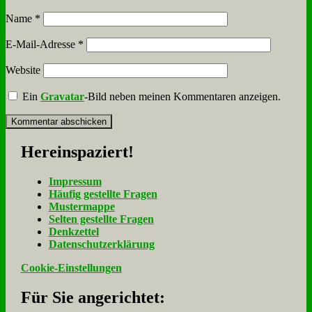
Name
*
E-Mail-Adresse
*
Website
Ein
Gravatar
-Bild neben meinen Kommentaren anzeigen.
Her­ein­spa­ziert!
Im­pres­sum
Häu­fig ge­stell­te Fra­gen
Mu­ster­map­pe
Sel­ten ge­stell­te Fra­gen
Denk­zet­tel
Da­ten­schutz­er­klä­rung
Cookie-Einstellungen
Für Sie an­ge­rich­tet: