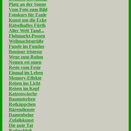
Platz an der Sonne
Vom Foto zum Bild
Fotokurs für Faule
Kunst um die Ecke
Rätselhaftes Fürth
Aller Welt Tand...
Flohmarkt-Possen
Weihnachtsgrüße
Funde im Fundus
Bonjour tristesse
Wege zum Ruhm
Nomen est omen
Reste vom Feste
Einmal im Leben
Memory-Effekte
Reisen ins Licht
Reisen im Kopf
Katzenwäsche
Baumsterben
Rotkäppchen
Bärendienste
Damenbeine
Zufallskunst
Die gute Tat
Badeschluß