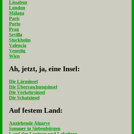
Lissabon
London
Málaga
Paris
Porto
Prag
Sevilla
Stockholm
Valencia
Venedig
Wien
Ah, jetzt, ja, ei­ne In­sel:
Die Lärminsel
Die Überraschungsinsel
Die Verkehrsinsel
Die Schatzinsel
Auf fe­stem Land:
Anziehende Algarve
Sommer in Siebenbürgen
Land der Lupinen und Lakritzen