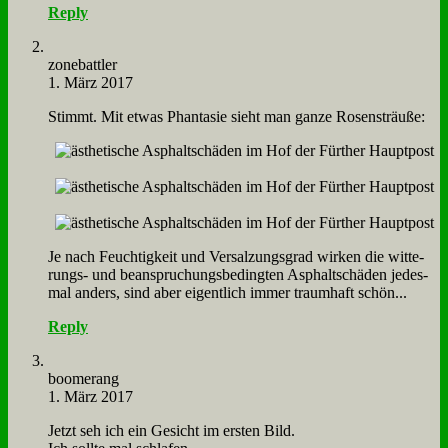
Reply
zone­batt­ler
1. März 2017
Stimmt. Mit et­was Phan­ta­sie sieht man gan­ze Ro­sen­sträu­ße:
Je nach Feuch­tig­keit und Ver­sal­zungs­grad wir­ken die wit­te­
rungs- und be­an­spru­chungs­be­ding­ten Asphalt­schä­den je­des­
mal an­ders, sind aber ei­gent­lich im­mer traum­haft schön...
Reply
boo­me­rang
1. März 2017
Jetzt seh ich ein Ge­sicht im er­sten Bild.