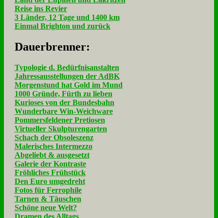
Reise ins Revier
3 Länder, 12 Tage und 1400 km
Einmal Brighton und zurück
Dau­er­bren­ner:
Typologie d. Bedürfnisanstalten
Jahressausstellungen der AdBK
Morgenstund hat Gold im Mund
1000 Gründe, Fürth zu lieben
Kurioses von der Bundesbahn
Wunderbare Win-Weichware
Pommersfeldener Pretiosen
Virtueller Skulpturengarten
Schach der Obsoleszenz
Malerisches Intermezzo
Abgeliebt & ausgesetzt
Galerie der Kontraste
Fröhliches Frühstück
Den Euro umgedreht
Fotos für Ferrophile
Tarnen & Täuschen
Schöne neue Welt?
Dramen des Alltags