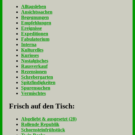
Alltagsleben
Ansichtssachen
Begegnungen
Empfehlungen
Ereignisse
Expeditionen
Fabulatorium
Interna
Kulturelles
Kurioses
Nostalgisches
Rausverkauf
Rezensionen
Schrebergarten
Spitzfindigkeiten
Spurensuchen
Vermischtes
Frisch auf den Tisch:
Ab­ge­liebt & aus­ge­setzt (28)
Rol­len­de Re­pu­blik
Schorn­stein­früh­stück