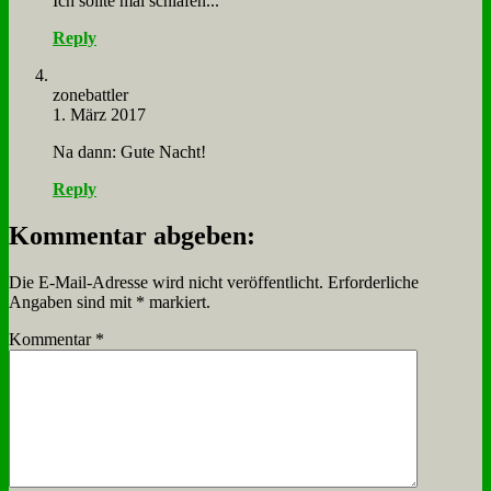
Ich soll­te mal schla­fen...
Reply
zone­batt­ler
1. März 2017
Na dann: Gu­te Nacht!
Reply
Kommentar abgeben:
Die E-Mail-Adresse wird nicht veröffentlicht.
Erforderliche
Angaben sind mit
*
markiert.
Kommentar
*