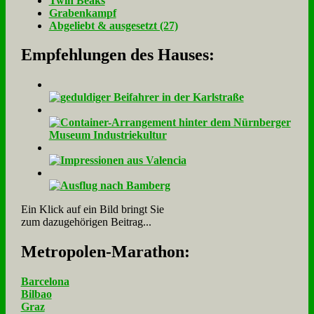
Twin Beaks
Gra­ben­kampf
Ab­ge­liebt & aus­ge­setzt (27)
Empfehlungen des Hauses:
Ein Klick auf ein Bild bringt Sie
zum dazugehörigen Beitrag...
Me­tro­po­len-Ma­ra­thon:
Barcelona
Bilbao
Graz