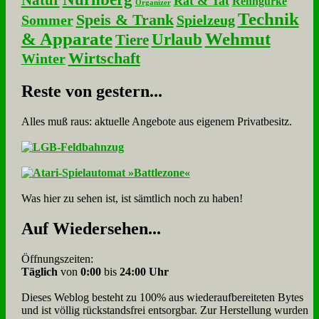
Natur
Rat & Tat
Renngurke
Organizer
Technik
Speis & Trank
Sommer
Spielzeug
& Apparate
Wehmut
Urlaub
Tiere
Wirtschaft
Winter
Re­ste von ge­stern...
Alles muß raus: aktuelle An­ge­bo­te aus eigenem Privatbesitz.
Was hier zu sehen ist, ist sämt­lich noch zu haben!
Auf Wie­der­se­hen...
Öffnungszeiten:
Täglich
von
0:00
bis
24:00 Uhr
Dieses Weblog besteht zu 100% aus wie­der­auf­bereite­ten Bytes
und ist völlig rück­stands­frei ent­sorg­bar. Zur Herstellung wurden