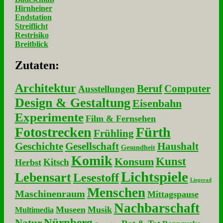
Hirnheiner
Endstation
Streiflicht
Restrisiko
Breitblick
Zu­ta­ten:
Architektur
Beruf
Computer
Ausstellungen
Design & Gestaltung
Eisenbahn
Experimente
Film & Fernsehen
Fotostrecken
Fürth
Frühling
Geschichte
Gesellschaft
Haushalt
Gesundheit
Komik
Kunst
Konsum
Kitsch
Herbst
Lichtspiele
Lebensart
Lesestoff
Liegerad
Menschen
Maschinenraum
Mittagspause
Nachbarschaft
Museen
Musik
Multimedia
Nürnberg