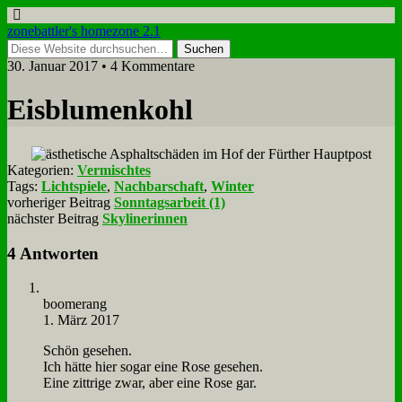
zonebattler's homezone 2.1
30. Januar 2017 • 4 Kommentare
Eis­blu­men­kohl
Kategorien:
Vermischtes
Tags:
Lichtspiele
,
Nachbarschaft
,
Winter
vorheriger Beitrag
Sonntagsarbeit (1)
nächster Beitrag
Skylinerinnen
4 Antworten
boo­me­rang
1. März 2017
Schön ge­se­hen.
Ich hät­te hier so­gar ei­ne Ro­se ge­se­hen.
Ei­ne zitt­ri­ge zwar, aber ei­ne Ro­se gar.