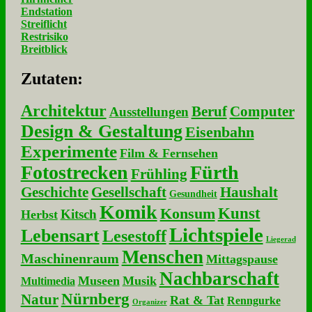
Endstation
Streiflicht
Restrisiko
Breitblick
Zu­ta­ten:
Architektur
Beruf
Computer
Ausstellungen
Design & Gestaltung
Eisenbahn
Experimente
Film & Fernsehen
Fotostrecken
Fürth
Frühling
Geschichte
Gesellschaft
Haushalt
Gesundheit
Komik
Kunst
Konsum
Kitsch
Herbst
Lichtspiele
Lebensart
Lesestoff
Liegerad
Menschen
Maschinenraum
Mittagspause
Nachbarschaft
Museen
Musik
Multimedia
Nürnberg
Natur
Rat & Tat
Renngurke
Organizer