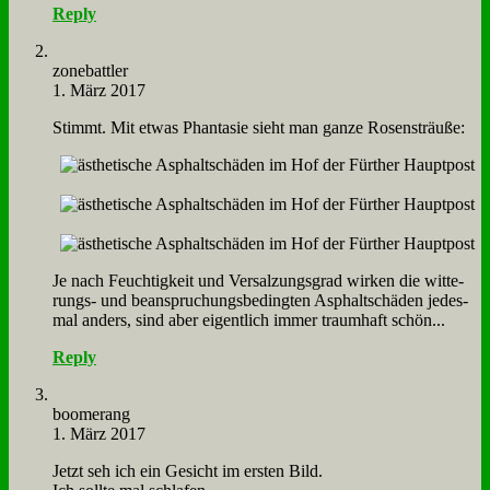
Reply
zone­batt­ler
1. März 2017
Stimmt. Mit et­was Phan­ta­sie sieht man gan­ze Ro­sen­sträu­ße:
Je nach Feuch­tig­keit und Ver­sal­zungs­grad wir­ken die wit­te­
rungs- und be­an­spru­chungs­be­ding­ten Asphalt­schä­den je­des­
mal an­ders, sind aber ei­gent­lich im­mer traum­haft schön...
Reply
boo­me­rang
1. März 2017
Jetzt seh ich ein Ge­sicht im er­sten Bild.