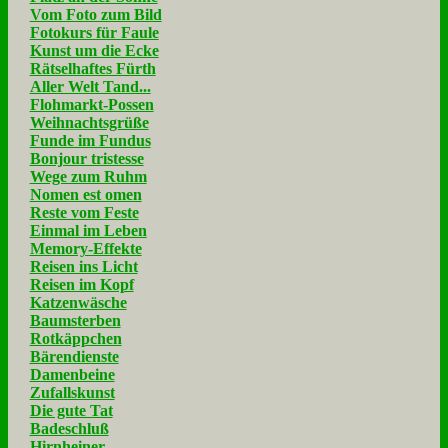
Vom Foto zum Bild
Fotokurs für Faule
Kunst um die Ecke
Rätselhaftes Fürth
Aller Welt Tand...
Flohmarkt-Possen
Weihnachtsgrüße
Funde im Fundus
Bonjour tristesse
Wege zum Ruhm
Nomen est omen
Reste vom Feste
Einmal im Leben
Memory-Effekte
Reisen ins Licht
Reisen im Kopf
Katzenwäsche
Baumsterben
Rotkäppchen
Bärendienste
Damenbeine
Zufallskunst
Die gute Tat
Badeschluß
Hirnheiner