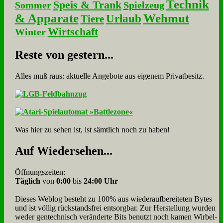
Technik
Speis & Trank
Sommer
Spielzeug
& Apparate
Wehmut
Urlaub
Tiere
Wirtschaft
Winter
Re­ste von ge­stern...
Alles muß raus: aktuelle An­ge­bo­te aus eigenem Privatbesitz.
Was hier zu sehen ist, ist sämt­lich noch zu haben!
Auf Wie­der­se­hen...
Öffnungszeiten:
Täglich
von
0:00
bis
24:00 Uhr
Dieses Weblog besteht zu 100% aus wie­der­auf­bereite­ten Bytes
und ist völlig rück­stands­frei ent­sorg­bar. Zur Herstellung wurden
weder gen­tech­nisch veränderte Bits benutzt noch kamen Wir­bel­