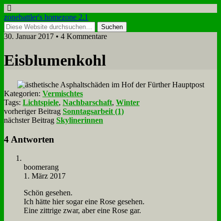
zonebattler's homezone 2.1
30. Januar 2017 • 4 Kommentare
Eis­blu­men­kohl
Kategorien:
Vermischtes
Tags:
Lichtspiele
,
Nachbarschaft
,
Winter
vorheriger Beitrag
Sonntagsarbeit (1)
nächster Beitrag
Skylinerinnen
4 Antworten
boo­me­rang
1. März 2017
Schön ge­se­hen.
Ich hät­te hier so­gar ei­ne Ro­se ge­se­hen.
Ei­ne zitt­ri­ge zwar, aber ei­ne Ro­se gar.