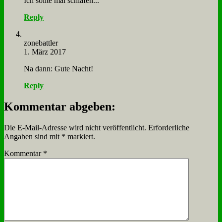
Ich soll­te mal schla­fen...
Reply
zone­batt­ler
1. März 2017
Na dann: Gu­te Nacht!
Reply
Kommentar abgeben:
Die E-Mail-Adresse wird nicht veröffentlicht.
Erforderliche
Angaben sind mit
*
markiert.
Kommentar
*