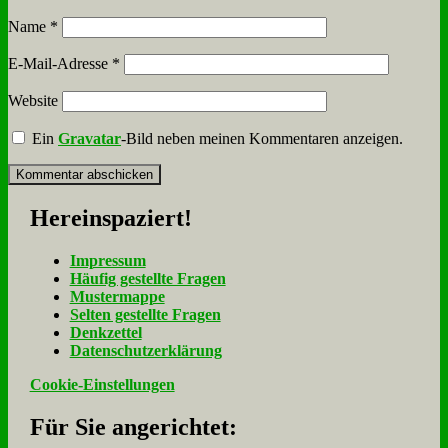
Name
*
E-Mail-Adresse
*
Website
Ein
Gravatar
-Bild neben meinen Kommentaren anzeigen.
Her­ein­spa­ziert!
Im­pres­sum
Häu­fig ge­stell­te Fra­gen
Mu­ster­map­pe
Sel­ten ge­stell­te Fra­gen
Denk­zet­tel
Da­ten­schutz­er­klä­rung
Cookie-Einstellungen
Für Sie an­ge­rich­tet: