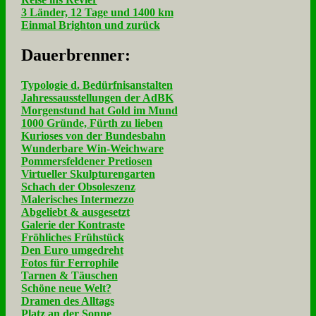
3 Länder, 12 Tage und 1400 km
Einmal Brighton und zurück
Dau­er­bren­ner:
Typologie d. Bedürfnisanstalten
Jahressausstellungen der AdBK
Morgenstund hat Gold im Mund
1000 Gründe, Fürth zu lieben
Kurioses von der Bundesbahn
Wunderbare Win-Weichware
Pommersfeldener Pretiosen
Virtueller Skulpturengarten
Schach der Obsoleszenz
Malerisches Intermezzo
Abgeliebt & ausgesetzt
Galerie der Kontraste
Fröhliches Frühstück
Den Euro umgedreht
Fotos für Ferrophile
Tarnen & Täuschen
Schöne neue Welt?
Dramen des Alltags
Platz an der Sonne