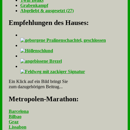
Twin Beaks
Gra­ben­kampf
Ab­ge­liebt & aus­ge­setzt (27)
Empfehlungen des Hauses:
Ein Klick auf ein Bild bringt Sie
zum dazugehörigen Beitrag...
Me­tro­po­len-Ma­ra­thon:
Barcelona
Bilbao
Graz
Lissabon