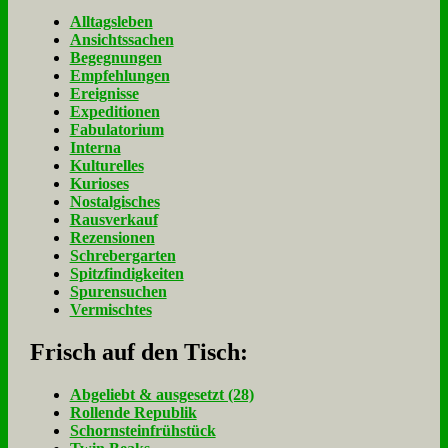
Alltagsleben
Ansichtssachen
Begegnungen
Empfehlungen
Ereignisse
Expeditionen
Fabulatorium
Interna
Kulturelles
Kurioses
Nostalgisches
Rausverkauf
Rezensionen
Schrebergarten
Spitzfindigkeiten
Spurensuchen
Vermischtes
Frisch auf den Tisch:
Ab­ge­liebt & aus­ge­setzt (28)
Rol­len­de Re­pu­blik
Schorn­stein­früh­stück