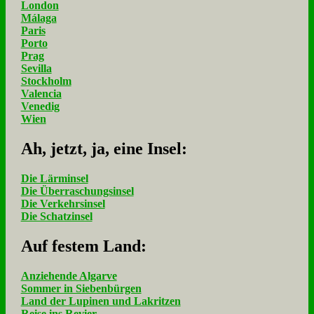
London
Málaga
Paris
Porto
Prag
Sevilla
Stockholm
Valencia
Venedig
Wien
Ah, jetzt, ja, ei­ne In­sel:
Die Lärminsel
Die Überraschungsinsel
Die Verkehrsinsel
Die Schatzinsel
Auf fe­stem Land:
Anziehende Algarve
Sommer in Siebenbürgen
Land der Lupinen und Lakritzen
Reise ins Revier