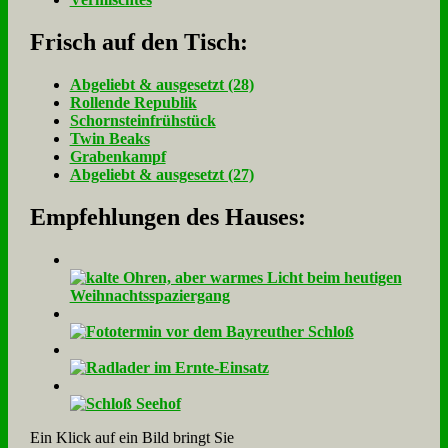
Frisch auf den Tisch:
Ab­ge­liebt & aus­ge­setzt (28)
Rol­len­de Re­pu­blik
Schorn­stein­früh­stück
Twin Beaks
Gra­ben­kampf
Ab­ge­liebt & aus­ge­setzt (27)
Empfehlungen des Hauses:
Ein Klick auf ein Bild bringt Sie