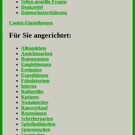
Sel­ten ge­stell­te Fra­gen
Denk­zet­tel
Da­ten­schutz­er­klä­rung
Cookie-Einstellungen
Für Sie an­ge­rich­tet:
Alltagsleben
Ansichtssachen
Begegnungen
Empfehlungen
Ereignisse
Expeditionen
Fabulatorium
Interna
Kulturelles
Kurioses
Nostalgisches
Rausverkauf
Rezensionen
Schrebergarten
Spitzfindigkeiten
Spurensuchen
Vermischtes