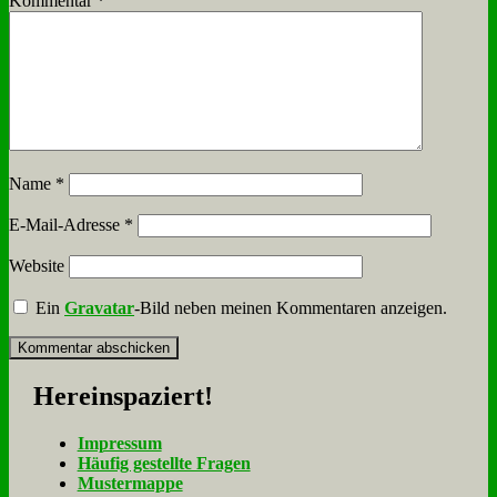
Kommentar
*
Name
*
E-Mail-Adresse
*
Website
Ein
Gravatar
-Bild neben meinen Kommentaren anzeigen.
Her­ein­spa­ziert!
Im­pres­sum
Häu­fig ge­stell­te Fra­gen
Mu­ster­map­pe