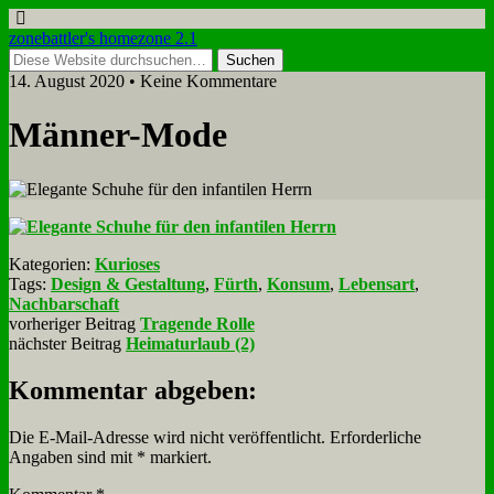
zonebattler's homezone 2.1
14. August 2020 • Keine Kommentare
Män­ner-Mo­de
Kategorien:
Kurioses
Tags:
Design & Gestaltung
,
Fürth
,
Konsum
,
Lebensart
,
Nachbarschaft
vorheriger Beitrag
Tragende Rolle
nächster Beitrag
Heimaturlaub (2)
Kommentar abgeben:
Die E-Mail-Adresse wird nicht veröffentlicht.
Erforderliche
Angaben sind mit
*
markiert.