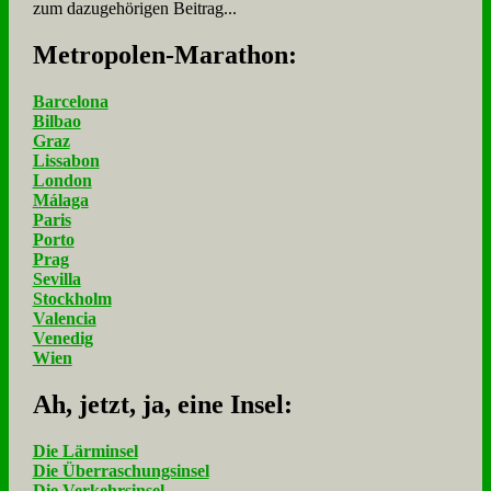
zum dazugehörigen Beitrag...
Me­tro­po­len-Ma­ra­thon:
Barcelona
Bilbao
Graz
Lissabon
London
Málaga
Paris
Porto
Prag
Sevilla
Stockholm
Valencia
Venedig
Wien
Ah, jetzt, ja, ei­ne In­sel:
Die Lärminsel
Die Überraschungsinsel
Die Verkehrsinsel