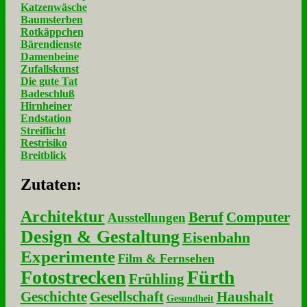
Katzenwäsche
Baumsterben
Rotkäppchen
Bärendienste
Damenbeine
Zufallskunst
Die gute Tat
Badeschluß
Hirnheiner
Endstation
Streiflicht
Restrisiko
Breitblick
Zu­ta­ten:
Architektur
Beruf
Computer
Ausstellungen
Design & Gestaltung
Eisenbahn
Experimente
Film & Fernsehen
Fotostrecken
Fürth
Frühling
Geschichte
Gesellschaft
Haushalt
Gesundheit