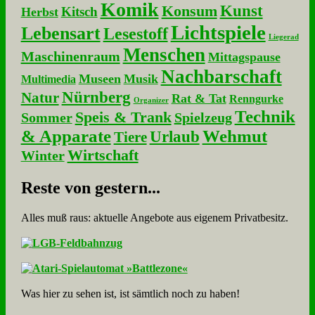
Komik
Kunst
Konsum
Kitsch
Herbst
Lichtspiele
Lebensart
Lesestoff
Liegerad
Menschen
Maschinenraum
Mittagspause
Nachbarschaft
Museen
Musik
Multimedia
Nürnberg
Natur
Rat & Tat
Renngurke
Organizer
Technik
Speis & Trank
Sommer
Spielzeug
& Apparate
Wehmut
Urlaub
Tiere
Wirtschaft
Winter
Re­ste von ge­stern...
Alles muß raus: aktuelle An­ge­bo­te aus eigenem Privatbesitz.
Was hier zu sehen ist, ist sämt­lich noch zu haben!