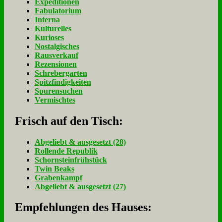
Expeditionen
Fabulatorium
Interna
Kulturelles
Kurioses
Nostalgisches
Rausverkauf
Rezensionen
Schrebergarten
Spitzfindigkeiten
Spurensuchen
Vermischtes
Frisch auf den Tisch:
Ab­ge­liebt & aus­ge­setzt (28)
Rol­len­de Re­pu­blik
Schorn­stein­früh­stück
Twin Beaks
Gra­ben­kampf
Ab­ge­liebt & aus­ge­setzt (27)
Empfehlungen des Hauses: