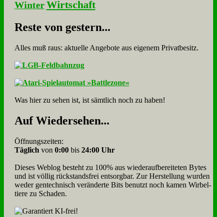
Wirtschaft
Winter
Re­ste von ge­stern...
Alles muß raus: aktuelle An­ge­bo­te aus eigenem Privatbesitz.
Was hier zu sehen ist, ist sämt­lich noch zu haben!
Auf Wie­der­se­hen...
Öffnungszeiten:
Täglich
von
0:00
bis
24:00 Uhr
Dieses Weblog besteht zu 100% aus wie­der­auf­bereite­ten Bytes
und ist völlig rück­stands­frei ent­sorg­bar. Zur Herstellung wurden
weder gen­tech­nisch veränderte Bits benutzt noch kamen Wir­bel­
tiere zu Scha­den.