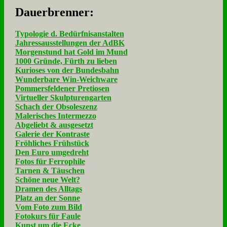
Dau­er­bren­ner:
Typologie d. Bedürfnisanstalten
Jahressausstellungen der AdBK
Morgenstund hat Gold im Mund
1000 Gründe, Fürth zu lieben
Kurioses von der Bundesbahn
Wunderbare Win-Weichware
Pommersfeldener Pretiosen
Virtueller Skulpturengarten
Schach der Obsoleszenz
Malerisches Intermezzo
Abgeliebt & ausgesetzt
Galerie der Kontraste
Fröhliches Frühstück
Den Euro umgedreht
Fotos für Ferrophile
Tarnen & Täuschen
Schöne neue Welt?
Dramen des Alltags
Platz an der Sonne
Vom Foto zum Bild
Fotokurs für Faule
Kunst um die Ecke