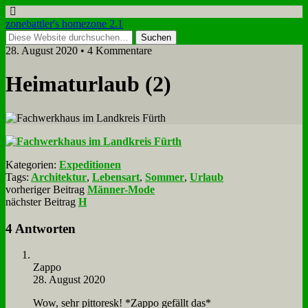
zonebattler's homezone 2.1
28. August 2020 • 4 Kommentare
Hei­mat­ur­laub (2)
Kategorien:
Expeditionen
Tags:
Architektur
,
Lebensart
,
Sommer
,
Urlaub
vorheriger Beitrag
Männer-Mode
nächster Beitrag
H
4 Antworten
Zap­po
28. August 2020
Wow, sehr pit­to­resk! *Zap­po ge­fällt das*