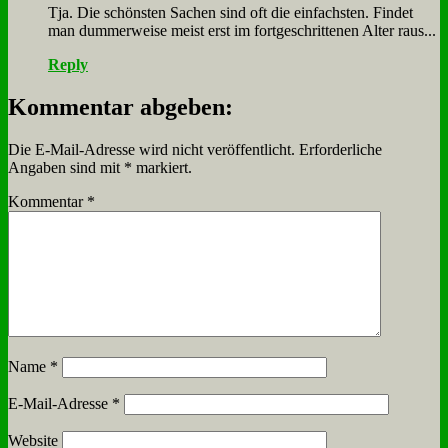
Tja. Die schön­sten Sa­chen sind oft die ein­fach­sten. Fin­det
man dum­mer­wei­se meist erst im fort­ge­schrit­te­nen Al­ter raus...
Reply
Kommentar abgeben:
Die E-Mail-Adresse wird nicht veröffentlicht.
Erforderliche
Angaben sind mit
*
markiert.
Kommentar
*
Name
*
E-Mail-Adresse
*
Website