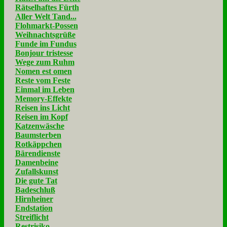
Rätselhaftes Fürth
Aller Welt Tand...
Flohmarkt-Possen
Weihnachtsgrüße
Funde im Fundus
Bonjour tristesse
Wege zum Ruhm
Nomen est omen
Reste vom Feste
Einmal im Leben
Memory-Effekte
Reisen ins Licht
Reisen im Kopf
Katzenwäsche
Baumsterben
Rotkäppchen
Bärendienste
Damenbeine
Zufallskunst
Die gute Tat
Badeschluß
Hirnheiner
Endstation
Streiflicht
Restrisiko