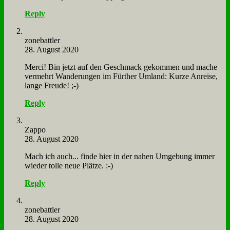
Reply
zone­batt­ler
28. August 2020
Mer­ci! Bin jetzt auf den Ge­schmack ge­kom­men und ma­che
ver­mehrt Wan­de­run­gen im Für­ther Um­land: Kur­ze An­rei­se,
lan­ge Freu­de! ;-)
Reply
Zap­po
28. August 2020
Mach ich auch... fin­de hier in der na­hen Um­ge­bung im­mer
wie­der tol­le neue Plät­ze. :-)
Reply
zone­batt­ler
28. August 2020