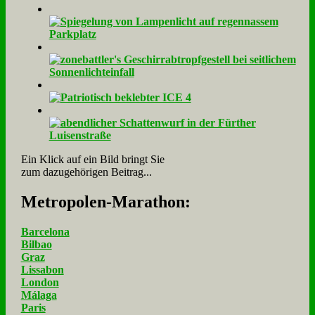
Ein Klick auf ein Bild bringt Sie
zum dazugehörigen Beitrag...
Me­tro­po­len-Ma­ra­thon:
Barcelona
Bilbao
Graz
Lissabon
London
Málaga
Paris