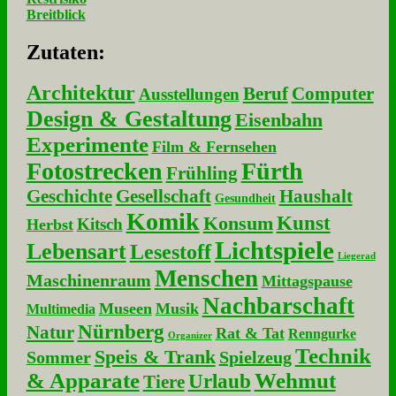
Breitblick
Zu­ta­ten:
Architektur
Beruf
Computer
Ausstellungen
Design & Gestaltung
Eisenbahn
Experimente
Film & Fernsehen
Fotostrecken
Fürth
Frühling
Geschichte
Gesellschaft
Haushalt
Gesundheit
Komik
Kunst
Konsum
Kitsch
Herbst
Lichtspiele
Lebensart
Lesestoff
Liegerad
Menschen
Maschinenraum
Mittagspause
Nachbarschaft
Museen
Musik
Multimedia
Nürnberg
Natur
Rat & Tat
Renngurke
Organizer
Technik
Speis & Trank
Sommer
Spielzeug
& Apparate
Wehmut
Urlaub
Tiere