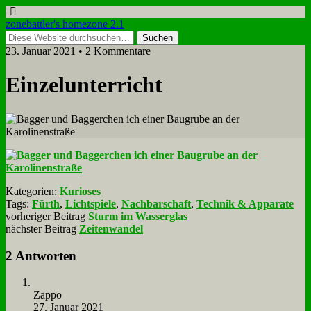
zonebattler's homezone 2.1
23. Januar 2021 • 2 Kommentare
Ein­zel­un­ter­richt
Kategorien:
Kurioses
Tags:
Fürth
,
Lichtspiele
,
Nachbarschaft
,
Technik & Apparate
vorheriger Beitrag
Sturm im Wasserglas
nächster Beitrag
Zeitenwandel
2 Antworten
Zap­po
27. Januar 2021