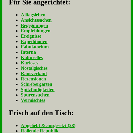
Für Sie an­ge­rich­tet:
Alltagsleben
Ansichtssachen
Begegnungen
Empfehlungen
Ereignisse
Expeditionen
Fabulatorium
Interna
Kulturelles
Kurioses
Nostalgisches
Rausverkauf
Rezensionen
Schrebergarten
Spitzfindigkeiten
Spurensuchen
Vermischtes
Frisch auf den Tisch:
Ab­ge­liebt & aus­ge­setzt (28)
Rol­len­de Re­pu­blik