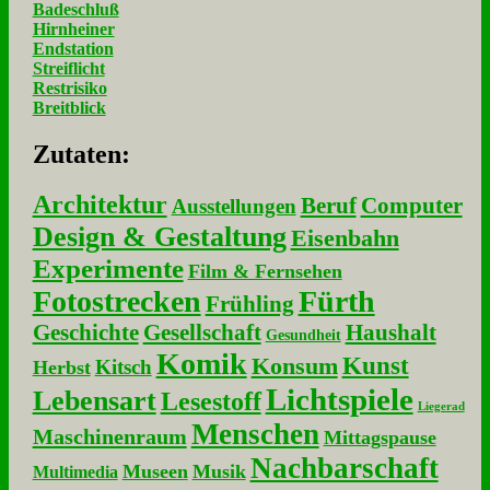
Badeschluß
Hirnheiner
Endstation
Streiflicht
Restrisiko
Breitblick
Zu­ta­ten:
Architektur
Beruf
Computer
Ausstellungen
Design & Gestaltung
Eisenbahn
Experimente
Film & Fernsehen
Fotostrecken
Fürth
Frühling
Geschichte
Gesellschaft
Haushalt
Gesundheit
Komik
Kunst
Konsum
Kitsch
Herbst
Lichtspiele
Lebensart
Lesestoff
Liegerad
Menschen
Maschinenraum
Mittagspause
Nachbarschaft
Museen
Musik
Multimedia