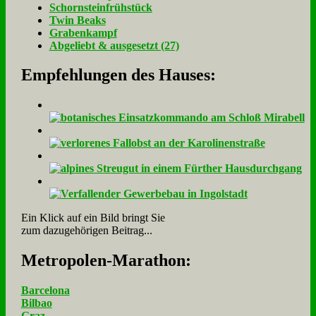
Schorn­stein­früh­stück
Twin Beaks
Gra­ben­kampf
Ab­ge­liebt & aus­ge­setzt (27)
Empfehlungen des Hauses:
Ein Klick auf ein Bild bringt Sie
zum dazugehörigen Beitrag...
Me­tro­po­len-Ma­ra­thon:
Barcelona
Bilbao
Graz