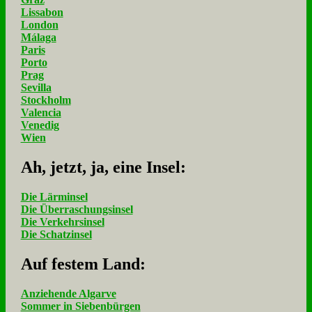
Lissabon
London
Málaga
Paris
Porto
Prag
Sevilla
Stockholm
Valencia
Venedig
Wien
Ah, jetzt, ja, ei­ne In­sel:
Die Lärminsel
Die Überraschungsinsel
Die Verkehrsinsel
Die Schatzinsel
Auf fe­stem Land:
Anziehende Algarve
Sommer in Siebenbürgen