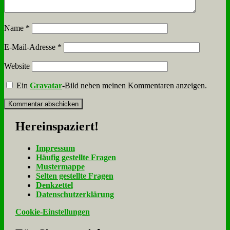
Name
*
E-Mail-Adresse
*
Website
Ein
Gravatar
-Bild neben meinen Kommentaren anzeigen.
Her­ein­spa­ziert!
Im­pres­sum
Häu­fig ge­stell­te Fra­gen
Mu­ster­map­pe
Sel­ten ge­stell­te Fra­gen
Denk­zet­tel
Da­ten­schutz­er­klä­rung
Cookie-Einstellungen