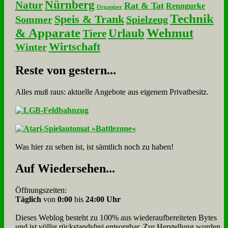
Nürnberg
Natur
Rat & Tat
Renngurke
Organizer
Technik
Speis & Trank
Sommer
Spielzeug
& Apparate
Wehmut
Urlaub
Tiere
Wirtschaft
Winter
Re­ste von ge­stern...
Alles muß raus: aktuelle An­ge­bo­te aus eigenem Privatbesitz.
Was hier zu sehen ist, ist sämt­lich noch zu haben!
Auf Wie­der­se­hen...
Öffnungszeiten:
Täglich
von
0:00
bis
24:00 Uhr
Dieses Weblog besteht zu 100% aus wie­der­auf­bereite­ten Bytes
und ist völlig rück­stands­frei ent­sorg­bar. Zur Herstellung wurden