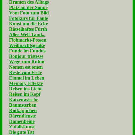
Dramen des Alltags
Platz an der Sonne
Vom Foto zum Bild
Fotokurs für Faule
Kunst um die Ecke
Rätselhaftes Fürth
Aller Welt Tand...
Flohmarkt-Possen
Weihnachtsgrüße
Funde im Fundus
Bonjour tristesse
Wege zum Ruhm
Nomen est omen
Reste vom Feste
Einmal im Leben
Memory-Effekte
Reisen ins Licht
Reisen im Kopf
Katzenwäsche
Baumsterben
Rotkäppchen
Bärendienste
Damenbeine
Zufallskunst
Die gute Tat