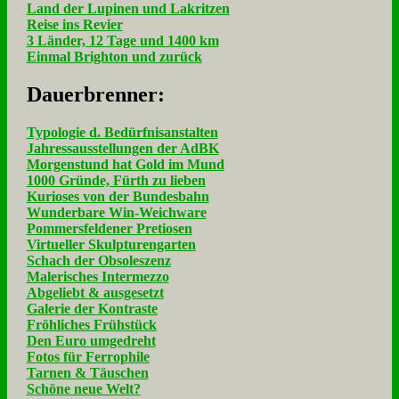
Land der Lupinen und Lakritzen
Reise ins Revier
3 Länder, 12 Tage und 1400 km
Einmal Brighton und zurück
Dau­er­bren­ner:
Typologie d. Bedürfnisanstalten
Jahressausstellungen der AdBK
Morgenstund hat Gold im Mund
1000 Gründe, Fürth zu lieben
Kurioses von der Bundesbahn
Wunderbare Win-Weichware
Pommersfeldener Pretiosen
Virtueller Skulpturengarten
Schach der Obsoleszenz
Malerisches Intermezzo
Abgeliebt & ausgesetzt
Galerie der Kontraste
Fröhliches Frühstück
Den Euro umgedreht
Fotos für Ferrophile
Tarnen & Täuschen
Schöne neue Welt?