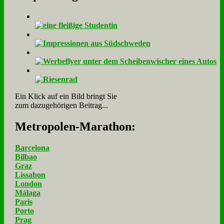
Ein Klick auf ein Bild bringt Sie
zum dazugehörigen Beitrag...
Me­tro­po­len-Ma­ra­thon:
Barcelona
Bilbao
Graz
Lissabon
London
Málaga
Paris
Porto
Prag