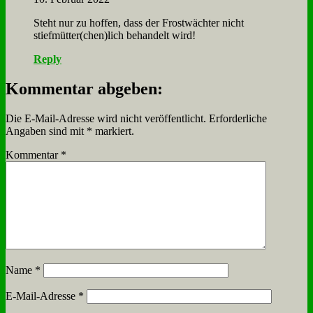
Steht nur zu hof­fen, dass der Frost­wäch­ter nicht
stiefmütter(chen)lich be­han­delt wird!
Reply
Kommentar abgeben:
Die E-Mail-Adresse wird nicht veröffentlicht.
Erforderliche
Angaben sind mit
*
markiert.
Kommentar
*
Name
*
E-Mail-Adresse
*