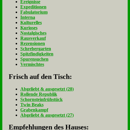
Ereignisse
Expeditionen
Fabulatorium
Interna
Kulturelles
Kurioses
Nostalgisches
Rausverkauf
Rezensionen
Schrebergarten
Spitzfindigkeiten
Spurensuchen
Vermischtes
Frisch auf den Tisch:
Ab­ge­liebt & aus­ge­setzt (28)
Rol­len­de Re­pu­blik
Schorn­stein­früh­stück
Twin Beaks
Gra­ben­kampf
Ab­ge­liebt & aus­ge­setzt (27)
Empfehlungen des Hauses: