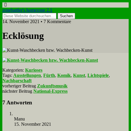
zonebattler's homezone 2.1
14. November 2021 • 7 Kommentare
Eck­lö­sung
Kategorien:
Kurioses
Tags:
Ausstellungen
,
Fürth
,
Komik
,
Kunst
,
Lichtspiele
,
Nachbarschaft
vorheriger Beitrag
Zukunftsmusik
nächster Beitrag
National-Express
7 Antworten
Ma­nu
15. November 2021