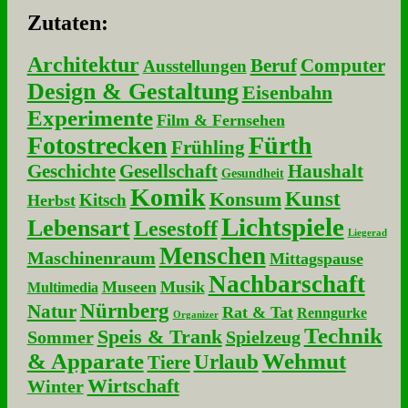
Zu­ta­ten:
Architektur
Beruf
Computer
Ausstellungen
Design & Gestaltung
Eisenbahn
Experimente
Film & Fernsehen
Fotostrecken
Fürth
Frühling
Geschichte
Gesellschaft
Haushalt
Gesundheit
Komik
Kunst
Konsum
Kitsch
Herbst
Lichtspiele
Lebensart
Lesestoff
Liegerad
Menschen
Maschinenraum
Mittagspause
Nachbarschaft
Museen
Musik
Multimedia
Nürnberg
Natur
Rat & Tat
Renngurke
Organizer
Technik
Speis & Trank
Sommer
Spielzeug
& Apparate
Wehmut
Urlaub
Tiere
Wirtschaft
Winter