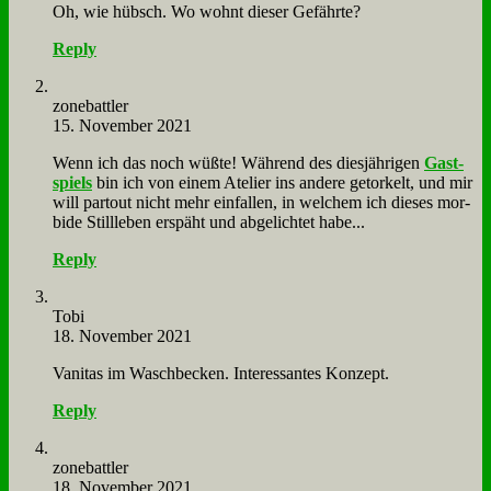
Oh, wie hübsch. Wo wohnt die­ser Ge­fähr­te?
Reply
zone­batt­ler
15. November 2021
Wenn ich das noch wüß­te! Wäh­rend des dies­jäh­ri­gen
Gast­
spiels
bin ich von ei­nem Ate­lier ins an­de­re ge­tor­kelt, und mir
will par­tout nicht mehr ein­fal­len, in wel­chem ich die­ses mor­
bi­de Still­le­ben er­späht und ab­ge­lich­tet ha­be...
Reply
To­bi
18. November 2021
Va­ni­tas im Wasch­becken. In­ter­es­san­tes Kon­zept.
Reply
zone­batt­ler
18. November 2021