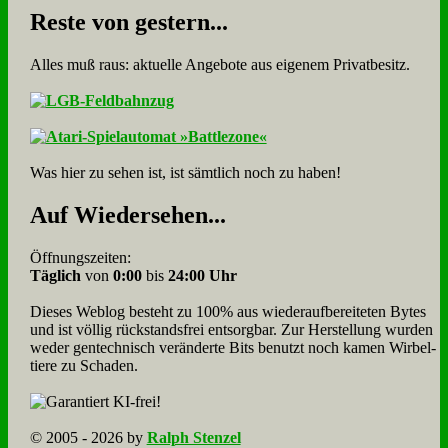
Re­ste von ge­stern...
Alles muß raus: aktuelle An­ge­bo­te aus eigenem Privatbesitz.
Was hier zu sehen ist, ist sämt­lich noch zu haben!
Auf Wie­der­se­hen...
Öffnungszeiten:
Täglich
von
0:00
bis
24:00 Uhr
Dieses Weblog besteht zu 100% aus wie­der­auf­bereite­ten Bytes
und ist völlig rück­stands­frei ent­sorg­bar. Zur Herstellung wurden
weder gen­tech­nisch veränderte Bits benutzt noch kamen Wir­bel­
tiere zu Scha­den.
© 2005 - 2026 by
Ralph Stenzel