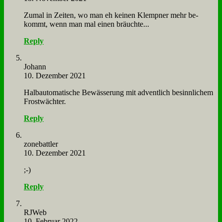
Zu­mal in Zei­ten, wo man eh kei­nen Klemp­ner mehr be­
kommt, wenn man mal ei­nen bräuch­te...
Reply
Jo­hann
10. Dezember 2021
Halb­au­to­ma­ti­sche Be­wäs­se­rung mit ad­vent­lich be­sinn­li­chem
Frost­wäch­ter.
Reply
zone­batt­ler
10. Dezember 2021
;-)
Reply
RJ­Web
10. Februar 2022