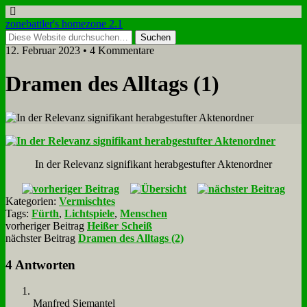
zonebattler's homezone 2.1
12. Februar 2023 • 4 Kommentare
Dra­men des All­tags (1)
In der Re­le­vanz si­gni­fi­kant her­ab­ge­stuf­ter Ak­ten­ord­ner
Kategorien:
Vermischtes
Tags:
Fürth
,
Lichtspiele
,
Menschen
vorheriger Beitrag
Heißer Scheiß
nächster Beitrag
Dramen des Alltags (2)
4 Antworten
Man­fred Sie­man­tel