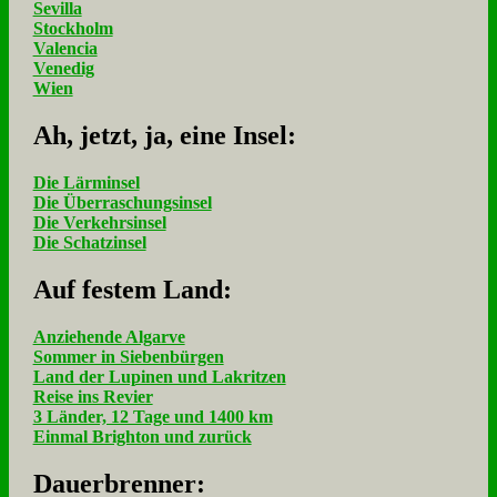
Sevilla
Stockholm
Valencia
Venedig
Wien
Ah, jetzt, ja, ei­ne In­sel:
Die Lärminsel
Die Überraschungsinsel
Die Verkehrsinsel
Die Schatzinsel
Auf fe­stem Land:
Anziehende Algarve
Sommer in Siebenbürgen
Land der Lupinen und Lakritzen
Reise ins Revier
3 Länder, 12 Tage und 1400 km
Einmal Brighton und zurück
Dau­er­bren­ner: