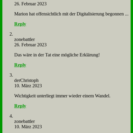
26. Februar 2023
Ma­ri­on hat of­fen­sicht­lich mit der Di­gi­ta­li­sie­rung be­gon­nen ...
Reply
zone­batt­ler
26. Februar 2023
Das wä­re in der Tat ei­ne mög­li­che Er­klä­rung!
Reply
der­Chri­stoph
10. März 2023
Wich­tig­keit un­ter­liegt im­mer wie­der ei­nem Wan­del.
Reply
zone­batt­ler
10. März 2023