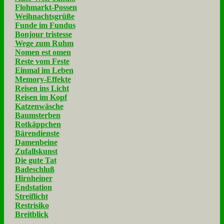
Flohmarkt-Possen
Weihnachtsgrüße
Funde im Fundus
Bonjour tristesse
Wege zum Ruhm
Nomen est omen
Reste vom Feste
Einmal im Leben
Memory-Effekte
Reisen ins Licht
Reisen im Kopf
Katzenwäsche
Baumsterben
Rotkäppchen
Bärendienste
Damenbeine
Zufallskunst
Die gute Tat
Badeschluß
Hirnheiner
Endstation
Streiflicht
Restrisiko
Breitblick