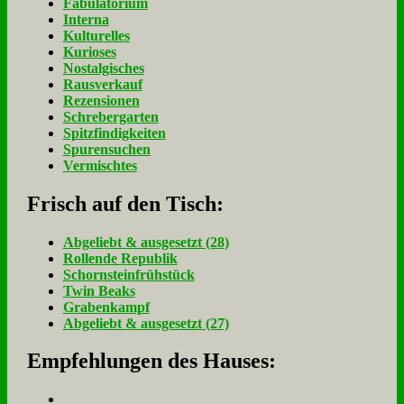
Fabulatorium
Interna
Kulturelles
Kurioses
Nostalgisches
Rausverkauf
Rezensionen
Schrebergarten
Spitzfindigkeiten
Spurensuchen
Vermischtes
Frisch auf den Tisch:
Ab­ge­liebt & aus­ge­setzt (28)
Rol­len­de Re­pu­blik
Schorn­stein­früh­stück
Twin Beaks
Gra­ben­kampf
Ab­ge­liebt & aus­ge­setzt (27)
Empfehlungen des Hauses: