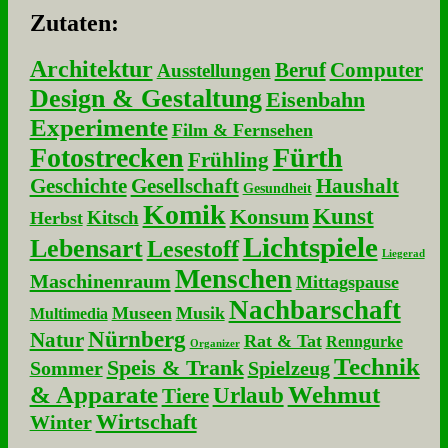
Zu­ta­ten:
Architektur
Beruf
Computer
Ausstellungen
Design & Gestaltung
Eisenbahn
Experimente
Film & Fernsehen
Fotostrecken
Fürth
Frühling
Geschichte
Gesellschaft
Haushalt
Gesundheit
Komik
Kunst
Konsum
Kitsch
Herbst
Lichtspiele
Lebensart
Lesestoff
Liegerad
Menschen
Maschinenraum
Mittagspause
Nachbarschaft
Museen
Musik
Multimedia
Nürnberg
Natur
Rat & Tat
Renngurke
Organizer
Technik
Speis & Trank
Sommer
Spielzeug
& Apparate
Wehmut
Urlaub
Tiere
Wirtschaft
Winter