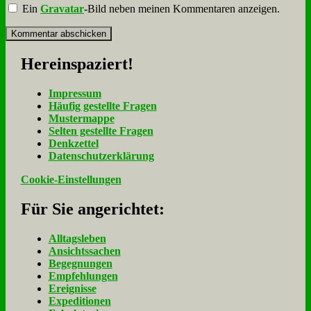
Ein
Gravatar
-Bild neben meinen Kommentaren anzeigen.
Her­ein­spa­ziert!
Im­pres­sum
Häu­fig ge­stell­te Fra­gen
Mu­ster­map­pe
Sel­ten ge­stell­te Fra­gen
Denk­zet­tel
Da­ten­schutz­er­klä­rung
Cookie-Einstellungen
Für Sie an­ge­rich­tet:
Alltagsleben
Ansichtssachen
Begegnungen
Empfehlungen
Ereignisse
Expeditionen