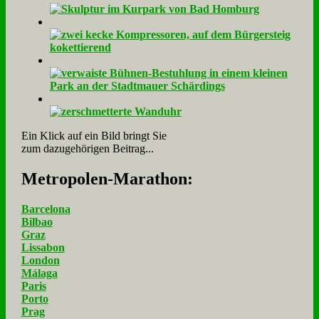
Ein Klick auf ein Bild bringt Sie
zum dazugehörigen Beitrag...
Me­tro­po­len-Ma­ra­thon:
Barcelona
Bilbao
Graz
Lissabon
London
Málaga
Paris
Porto
Prag