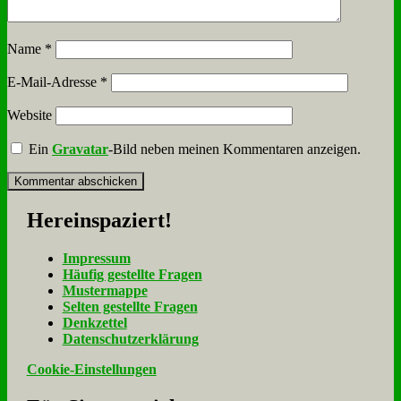
Name
*
E-Mail-Adresse
*
Website
Ein
Gravatar
-Bild neben meinen Kommentaren anzeigen.
Her­ein­spa­ziert!
Im­pres­sum
Häu­fig ge­stell­te Fra­gen
Mu­ster­map­pe
Sel­ten ge­stell­te Fra­gen
Denk­zet­tel
Da­ten­schutz­er­klä­rung
Cookie-Einstellungen