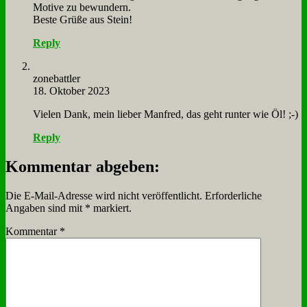
Mo­ti­ve zu be­wun­dern.
Be­ste Grü­ße aus Stein!
Reply
zone­batt­ler
18. Oktober 2023
Vie­len Dank, mein lie­ber Man­fred, das geht run­ter wie Öl! ;-)
Reply
Kommentar abgeben:
Die E-Mail-Adresse wird nicht veröffentlicht.
Erforderliche
Angaben sind mit
*
markiert.
Kommentar
*