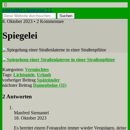
zonebattler's homezone 2.1
8. Oktober 2023 • 2 Kommentare
Spie­gelei
Kategorien:
Vermischtes
Tags:
Lichtspiele
,
Urlaub
vorheriger Beitrag
Spätzünder
nächster Beitrag
Damenbeine (31)
2 Antworten
Man­fred Sie­man­tel
18. Oktober 2023
Es be­rei­tet ei­nem Fo­to­gra­fen im­mer wie­der Ver­gnü­gen, dei­ne