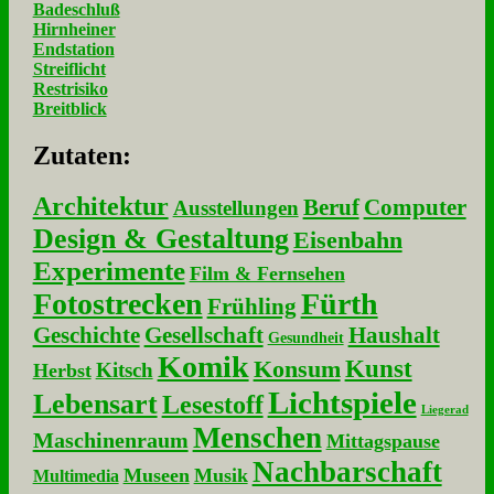
Badeschluß
Hirnheiner
Endstation
Streiflicht
Restrisiko
Breitblick
Zu­ta­ten:
Architektur
Beruf
Computer
Ausstellungen
Design & Gestaltung
Eisenbahn
Experimente
Film & Fernsehen
Fotostrecken
Fürth
Frühling
Geschichte
Gesellschaft
Haushalt
Gesundheit
Komik
Kunst
Konsum
Kitsch
Herbst
Lichtspiele
Lebensart
Lesestoff
Liegerad
Menschen
Maschinenraum
Mittagspause
Nachbarschaft
Museen
Musik
Multimedia