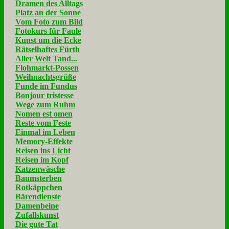
Dramen des Alltags
Platz an der Sonne
Vom Foto zum Bild
Fotokurs für Faule
Kunst um die Ecke
Rätselhaftes Fürth
Aller Welt Tand...
Flohmarkt-Possen
Weihnachtsgrüße
Funde im Fundus
Bonjour tristesse
Wege zum Ruhm
Nomen est omen
Reste vom Feste
Einmal im Leben
Memory-Effekte
Reisen ins Licht
Reisen im Kopf
Katzenwäsche
Baumsterben
Rotkäppchen
Bärendienste
Damenbeine
Zufallskunst
Die gute Tat