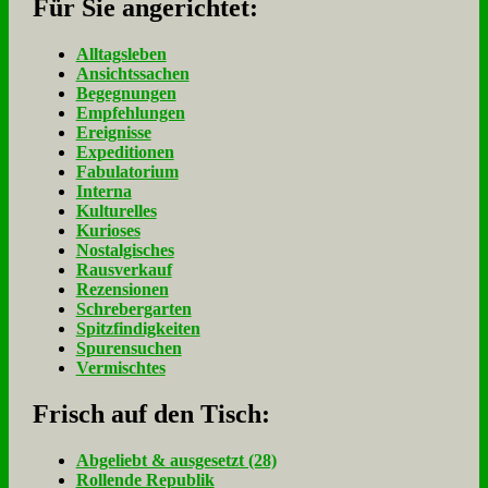
Für Sie an­ge­rich­tet:
Alltagsleben
Ansichtssachen
Begegnungen
Empfehlungen
Ereignisse
Expeditionen
Fabulatorium
Interna
Kulturelles
Kurioses
Nostalgisches
Rausverkauf
Rezensionen
Schrebergarten
Spitzfindigkeiten
Spurensuchen
Vermischtes
Frisch auf den Tisch:
Ab­ge­liebt & aus­ge­setzt (28)
Rol­len­de Re­pu­blik