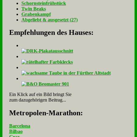
Schorn­stein­früh­stück
Twin Beaks
Gra­ben­kampf
Ab­ge­liebt & aus­ge­setzt (27)
Empfehlungen des Hauses:
Ein Klick auf ein Bild bringt Sie
zum dazugehörigen Beitrag...
Me­tro­po­len-Ma­ra­thon:
Barcelona
Bilbao
Graz