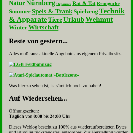
Nürnberg
Natur
Rat & Tat
Renngurke
Organizer
Technik
Speis & Trank
Sommer
Spielzeug
& Apparate
Wehmut
Urlaub
Tiere
Wirtschaft
Winter
Re­ste von ge­stern...
Alles muß raus: aktuelle An­ge­bo­te aus eigenem Privatbesitz.
Was hier zu sehen ist, ist sämt­lich noch zu haben!
Auf Wie­der­se­hen...
Öffnungszeiten:
Täglich
von
0:00
bis
24:00 Uhr
Dieses Weblog besteht zu 100% aus wie­der­auf­bereite­ten Bytes
und ist völlig rück­stands­frei ent­sorg­bar. Zur Herstellung wurden