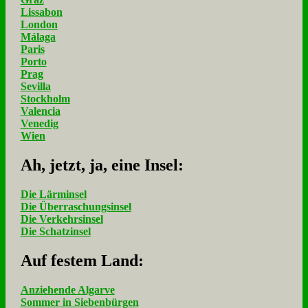
Lissabon
London
Málaga
Paris
Porto
Prag
Sevilla
Stockholm
Valencia
Venedig
Wien
Ah, jetzt, ja, ei­ne In­sel:
Die Lärminsel
Die Überraschungsinsel
Die Verkehrsinsel
Die Schatzinsel
Auf fe­stem Land:
Anziehende Algarve
Sommer in Siebenbürgen