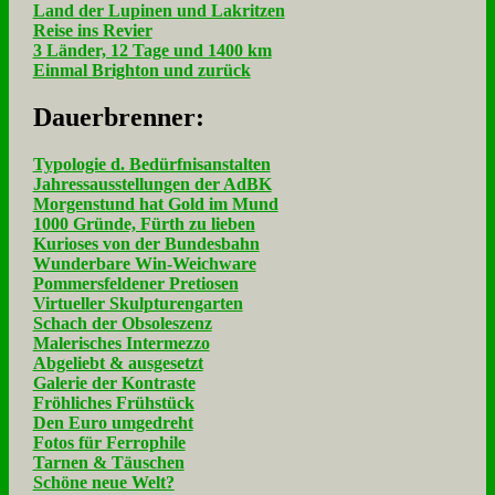
Land der Lupinen und Lakritzen
Reise ins Revier
3 Länder, 12 Tage und 1400 km
Einmal Brighton und zurück
Dau­er­bren­ner:
Typologie d. Bedürfnisanstalten
Jahressausstellungen der AdBK
Morgenstund hat Gold im Mund
1000 Gründe, Fürth zu lieben
Kurioses von der Bundesbahn
Wunderbare Win-Weichware
Pommersfeldener Pretiosen
Virtueller Skulpturengarten
Schach der Obsoleszenz
Malerisches Intermezzo
Abgeliebt & ausgesetzt
Galerie der Kontraste
Fröhliches Frühstück
Den Euro umgedreht
Fotos für Ferrophile
Tarnen & Täuschen
Schöne neue Welt?