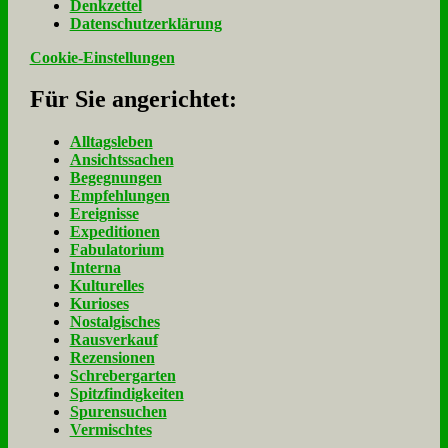
Denk­zet­tel
Da­ten­schutz­er­klä­rung
Cookie-Einstellungen
Für Sie an­ge­rich­tet:
Alltagsleben
Ansichtssachen
Begegnungen
Empfehlungen
Ereignisse
Expeditionen
Fabulatorium
Interna
Kulturelles
Kurioses
Nostalgisches
Rausverkauf
Rezensionen
Schrebergarten
Spitzfindigkeiten
Spurensuchen
Vermischtes