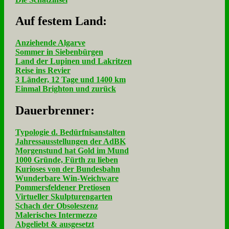
Auf fe­stem Land:
Anziehende Algarve
Sommer in Siebenbürgen
Land der Lupinen und Lakritzen
Reise ins Revier
3 Länder, 12 Tage und 1400 km
Einmal Brighton und zurück
Dau­er­bren­ner:
Typologie d. Bedürfnisanstalten
Jahressausstellungen der AdBK
Morgenstund hat Gold im Mund
1000 Gründe, Fürth zu lieben
Kurioses von der Bundesbahn
Wunderbare Win-Weichware
Pommersfeldener Pretiosen
Virtueller Skulpturengarten
Schach der Obsoleszenz
Malerisches Intermezzo
Abgeliebt & ausgesetzt