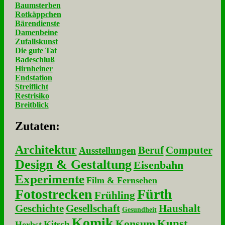
Baumsterben
Rotkäppchen
Bärendienste
Damenbeine
Zufallskunst
Die gute Tat
Badeschluß
Hirnheiner
Endstation
Streiflicht
Restrisiko
Breitblick
Zu­ta­ten:
Architektur
Beruf
Computer
Ausstellungen
Design & Gestaltung
Eisenbahn
Experimente
Film & Fernsehen
Fotostrecken
Fürth
Frühling
Geschichte
Gesellschaft
Haushalt
Gesundheit
Komik
Kunst
Konsum
Kitsch
Herbst