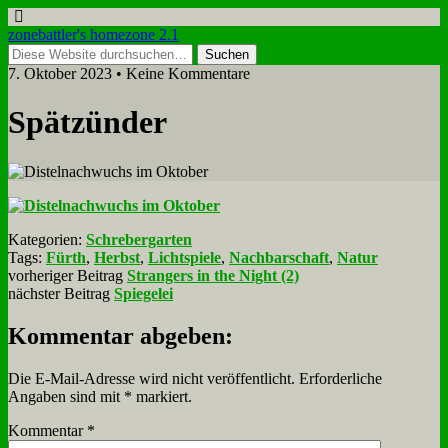
zonebattler's homezone 2.1
7. Oktober 2023 • Keine Kommentare
Spät­zün­der
Kategorien:
Schrebergarten
Tags:
Fürth
,
Herbst
,
Lichtspiele
,
Nachbarschaft
,
Natur
vorheriger Beitrag
Strangers in the Night (2)
nächster Beitrag
Spiegelei
Kommentar abgeben:
Die E-Mail-Adresse wird nicht veröffentlicht.
Erforderliche
Angaben sind mit
*
markiert.
Kommentar
*