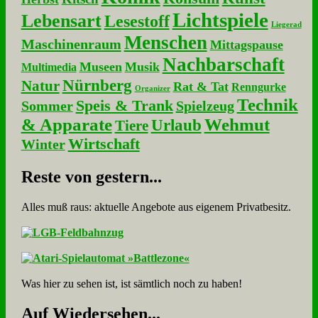
Lichtspiele
Lebensart
Lesestoff
Liegerad
Menschen
Maschinenraum
Mittagspause
Nachbarschaft
Museen
Musik
Multimedia
Nürnberg
Natur
Rat & Tat
Renngurke
Organizer
Technik
Speis & Trank
Sommer
Spielzeug
& Apparate
Wehmut
Urlaub
Tiere
Wirtschaft
Winter
Re­ste von ge­stern...
Alles muß raus: aktuelle An­ge­bo­te aus eigenem Privatbesitz.
Was hier zu sehen ist, ist sämt­lich noch zu haben!
Auf Wie­der­se­hen...