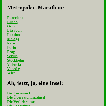
Me­tro­po­len-Ma­ra­thon:
Barcelona
Bilbao
Graz
Lissabon
London
Málaga
Paris
Porto
Prag
Sevilla
Stockholm
Valencia
Venedig
Wien
Ah, jetzt, ja, ei­ne In­sel:
Die Lärminsel
Die Überraschungsinsel
Die Verkehrsinsel
Die Schatzinsel