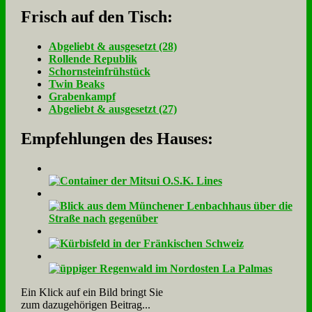
Frisch auf den Tisch:
Ab­ge­liebt & aus­ge­setzt (28)
Rol­len­de Re­pu­blik
Schorn­stein­früh­stück
Twin Beaks
Gra­ben­kampf
Ab­ge­liebt & aus­ge­setzt (27)
Empfehlungen des Hauses:
Ein Klick auf ein Bild bringt Sie
zum dazugehörigen Beitrag...