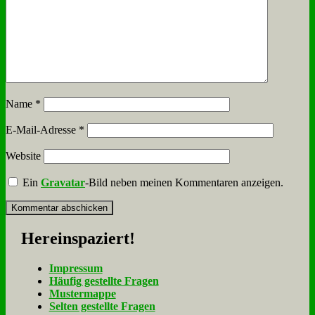
Name
*
E-Mail-Adresse
*
Website
Ein
Gravatar
-Bild neben meinen Kommentaren anzeigen.
Her­ein­spa­ziert!
Im­pres­sum
Häu­fig ge­stell­te Fra­gen
Mu­ster­map­pe
Sel­ten ge­stell­te Fra­gen