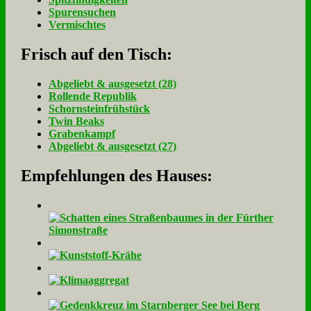
Spurensuchen
Vermischtes
Frisch auf den Tisch:
Ab­ge­liebt & aus­ge­setzt (28)
Rol­len­de Re­pu­blik
Schorn­stein­früh­stück
Twin Beaks
Gra­ben­kampf
Ab­ge­liebt & aus­ge­setzt (27)
Empfehlungen des Hauses: