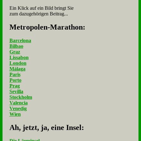
Ein Klick auf ein Bild bringt Sie
zum dazugehörigen Beitrag...
Me­tro­po­len-Ma­ra­thon:
Barcelona
Bilbao
Graz
Lissabon
London
Málaga
Paris
Porto
Prag
Sevilla
Stockholm
Valencia
Venedig
Wien
Ah, jetzt, ja, ei­ne In­sel:
Die Lärminsel