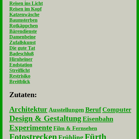
Reisen ins Licht
Reisen im Kopf
Katzenwäsche
Baumsterben
Rotkäppchen
Bärendienste
Damenbeine
Zufallskunst
Die gute Tat
Badeschluß
Hirnheiner
Endstation
Streiflicht
Restrisiko
Breitblick
Zu­ta­ten:
Architektur
Beruf
Computer
Ausstellungen
Design & Gestaltung
Eisenbahn
Experimente
Film & Fernsehen
Fotostrecken
Fürth
Frühling