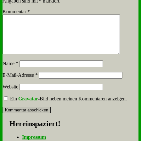
Angaben sind mit
*
markiert.
Kommentar
*
Name
*
E-Mail-Adresse
*
Website
Ein
Gravatar
-Bild neben meinen Kommentaren anzeigen.
Her­ein­spa­ziert!
Im­pres­sum