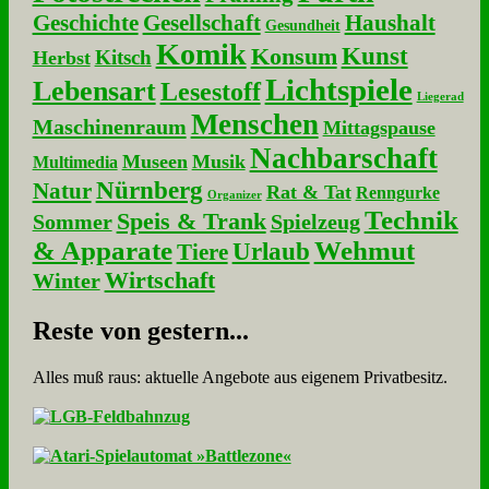
Geschichte
Gesellschaft
Haushalt
Gesundheit
Komik
Kunst
Konsum
Kitsch
Herbst
Lichtspiele
Lebensart
Lesestoff
Liegerad
Menschen
Maschinenraum
Mittagspause
Nachbarschaft
Museen
Musik
Multimedia
Nürnberg
Natur
Rat & Tat
Renngurke
Organizer
Technik
Speis & Trank
Sommer
Spielzeug
& Apparate
Wehmut
Urlaub
Tiere
Wirtschaft
Winter
Re­ste von ge­stern...
Alles muß raus: aktuelle An­ge­bo­te aus eigenem Privatbesitz.