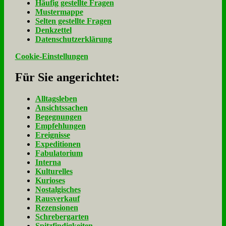
Häu­fig ge­stell­te Fra­gen
Mu­ster­map­pe
Sel­ten ge­stell­te Fra­gen
Denk­zet­tel
Da­ten­schutz­er­klä­rung
Cookie-Einstellungen
Für Sie an­ge­rich­tet:
Alltagsleben
Ansichtssachen
Begegnungen
Empfehlungen
Ereignisse
Expeditionen
Fabulatorium
Interna
Kulturelles
Kurioses
Nostalgisches
Rausverkauf
Rezensionen
Schrebergarten
Spitzfindigkeiten