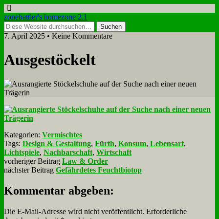
zonebattler's homezone 2.1
7. April 2025 • Keine Kommentare
Aus­ge­stöckelt
Kategorien:
Vermischtes
Tags:
Design & Gestaltung
,
Fürth
,
Konsum
,
Lebensart
,
Lichtspiele
,
Nachbarschaft
,
Wirtschaft
vorheriger Beitrag
Law & Order
nächster Beitrag
Gefährdetes Feuchtbiotop
Kommentar abgeben:
Die E-Mail-Adresse wird nicht veröffentlicht.
Erforderliche