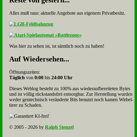
Re­ste von ge­stern...
Alles muß raus: aktuelle An­ge­bo­te aus eigenem Privatbesitz.
Was hier zu sehen ist, ist sämt­lich noch zu haben!
Auf Wie­der­se­hen...
Öffnungszeiten:
Täglich
von
0:00
bis
24:00 Uhr
Dieses Weblog besteht zu 100% aus wie­der­auf­bereite­ten Bytes
und ist völlig rück­stands­frei ent­sorg­bar. Zur Herstellung wurden
weder gen­tech­nisch veränderte Bits benutzt noch kamen Wir­bel­
tiere zu Scha­den.
© 2005 - 2026 by
Ralph Stenzel