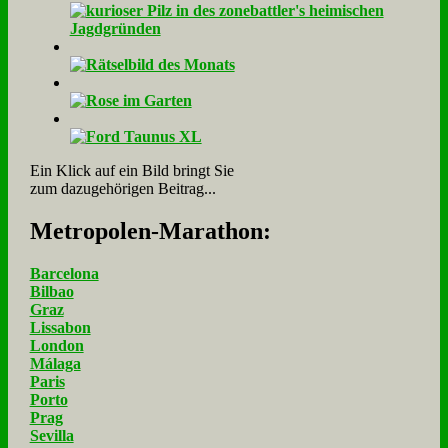
Ein Klick auf ein Bild bringt Sie
zum dazugehörigen Beitrag...
Me­tro­po­len-Ma­ra­thon:
Barcelona
Bilbao
Graz
Lissabon
London
Málaga
Paris
Porto
Prag
Sevilla