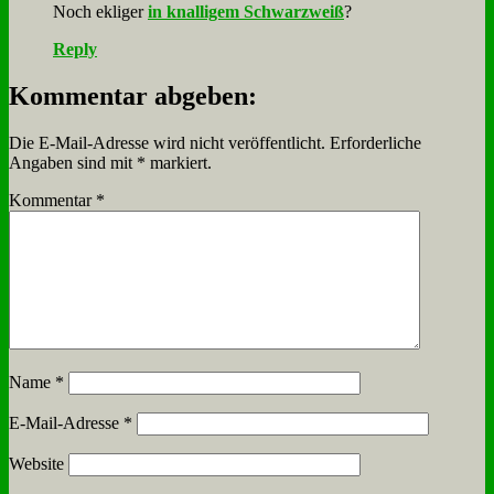
Noch ek­li­ger
in knal­li­gem Schwarz­weiß
?
Reply
Kommentar abgeben:
Die E-Mail-Adresse wird nicht veröffentlicht.
Erforderliche
Angaben sind mit
*
markiert.
Kommentar
*
Name
*
E-Mail-Adresse
*
Website