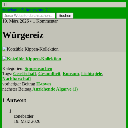
zonebattler's homezone 2.1
19. März 2026 • 1 Kommentar
Wür­ge­reiz
Kategorien:
Spurensuchen
Tags:
Gesellschaft
,
Gesundheit
,
Konsum
,
Lichtspiele
,
Nachbarschaft
vorheriger Beitrag
H-town
nächster Beitrag
Anziehende Algarve (1)
1 Antwort
zone­batt­ler
19. März 2026