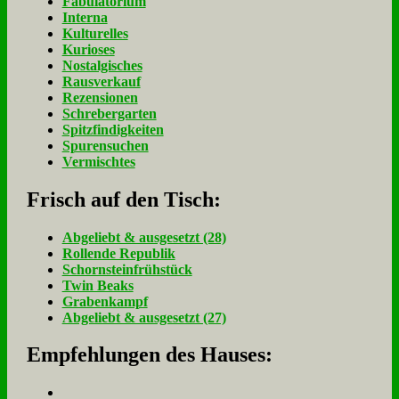
Fabulatorium
Interna
Kulturelles
Kurioses
Nostalgisches
Rausverkauf
Rezensionen
Schrebergarten
Spitzfindigkeiten
Spurensuchen
Vermischtes
Frisch auf den Tisch:
Ab­ge­liebt & aus­ge­setzt (28)
Rol­len­de Re­pu­blik
Schorn­stein­früh­stück
Twin Beaks
Gra­ben­kampf
Ab­ge­liebt & aus­ge­setzt (27)
Empfehlungen des Hauses: