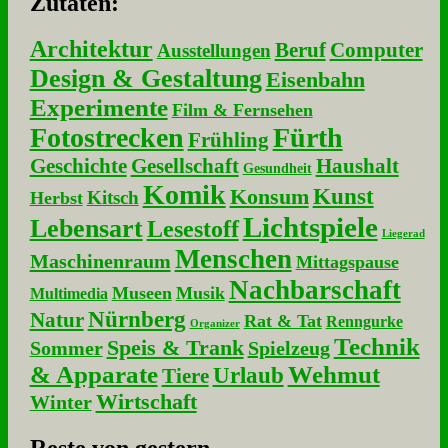
Zu­ta­ten:
Architektur
Beruf
Computer
Ausstellungen
Design & Gestaltung
Eisenbahn
Experimente
Film & Fernsehen
Fotostrecken
Fürth
Frühling
Geschichte
Gesellschaft
Haushalt
Gesundheit
Komik
Kunst
Konsum
Kitsch
Herbst
Lichtspiele
Lebensart
Lesestoff
Liegerad
Menschen
Maschinenraum
Mittagspause
Nachbarschaft
Museen
Musik
Multimedia
Nürnberg
Natur
Rat & Tat
Renngurke
Organizer
Technik
Speis & Trank
Sommer
Spielzeug
& Apparate
Wehmut
Urlaub
Tiere
Wirtschaft
Winter