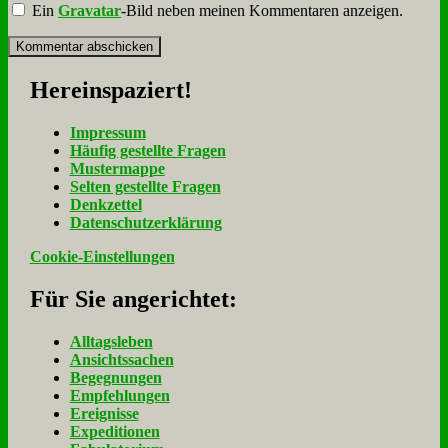
Ein
Gravatar
-Bild neben meinen Kommentaren anzeigen.
Her­ein­spa­ziert!
Im­pres­sum
Häu­fig ge­stell­te Fra­gen
Mu­ster­map­pe
Sel­ten ge­stell­te Fra­gen
Denk­zet­tel
Da­ten­schutz­er­klä­rung
Cookie-Einstellungen
Für Sie an­ge­rich­tet:
Alltagsleben
Ansichtssachen
Begegnungen
Empfehlungen
Ereignisse
Expeditionen