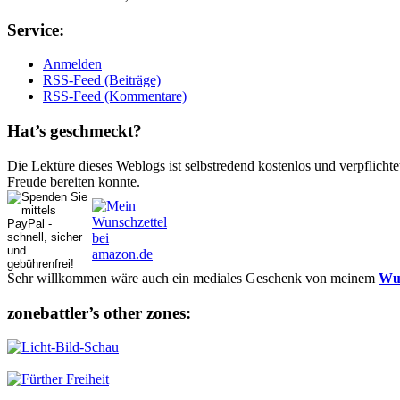
Ser­vice:
Anmelden
RSS-Feed (Beiträge)
RSS-Feed (Kommentare)
Hat’s ge­schmeckt?
Die Lektüre dieses Weblogs ist selbstredend kostenlos und ver­pflich­te
Freude bereiten konnte.
Sehr willkommen wäre auch ein mediales Geschenk von meinem
Wun
zonebattler’s other zo­nes: