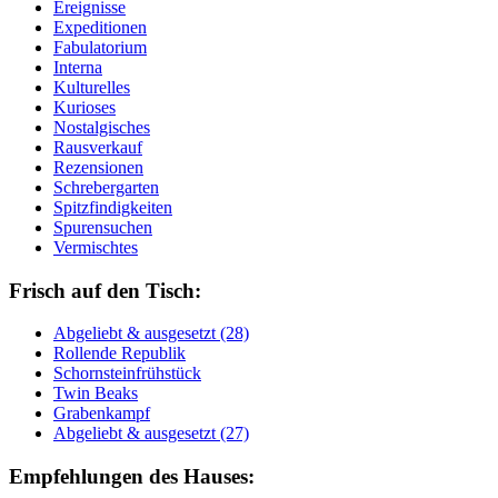
Ereignisse
Expeditionen
Fabulatorium
Interna
Kulturelles
Kurioses
Nostalgisches
Rausverkauf
Rezensionen
Schrebergarten
Spitzfindigkeiten
Spurensuchen
Vermischtes
Frisch auf den Tisch:
Ab­ge­liebt & aus­ge­setzt (28)
Rol­len­de Re­pu­blik
Schorn­stein­früh­stück
Twin Beaks
Gra­ben­kampf
Ab­ge­liebt & aus­ge­setzt (27)
Empfehlungen des Hauses: