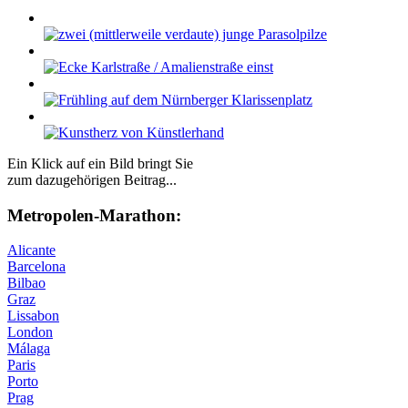
Ein Klick auf ein Bild bringt Sie
zum dazugehörigen Beitrag...
Me­tro­po­len-Ma­ra­thon:
Alicante
Barcelona
Bilbao
Graz
Lissabon
London
Málaga
Paris
Porto
Prag