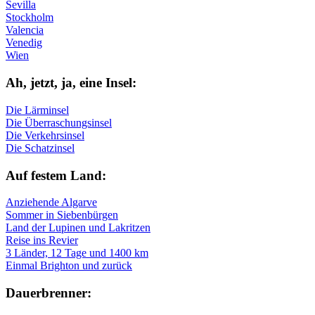
Sevilla
Stockholm
Valencia
Venedig
Wien
Ah, jetzt, ja, ei­ne In­sel:
Die Lärminsel
Die Überraschungsinsel
Die Verkehrsinsel
Die Schatzinsel
Auf fe­stem Land:
Anziehende Algarve
Sommer in Siebenbürgen
Land der Lupinen und Lakritzen
Reise ins Revier
3 Länder, 12 Tage und 1400 km
Einmal Brighton und zurück
Dau­er­bren­ner: