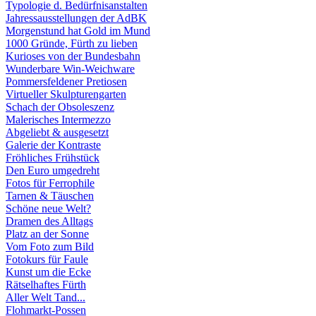
Typologie d. Bedürfnisanstalten
Jahressausstellungen der AdBK
Morgenstund hat Gold im Mund
1000 Gründe, Fürth zu lieben
Kurioses von der Bundesbahn
Wunderbare Win-Weichware
Pommersfeldener Pretiosen
Virtueller Skulpturengarten
Schach der Obsoleszenz
Malerisches Intermezzo
Abgeliebt & ausgesetzt
Galerie der Kontraste
Fröhliches Frühstück
Den Euro umgedreht
Fotos für Ferrophile
Tarnen & Täuschen
Schöne neue Welt?
Dramen des Alltags
Platz an der Sonne
Vom Foto zum Bild
Fotokurs für Faule
Kunst um die Ecke
Rätselhaftes Fürth
Aller Welt Tand...
Flohmarkt-Possen