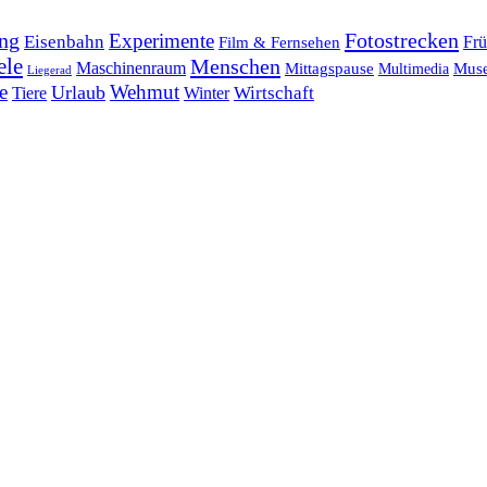
ng
Fotostrecken
Experimente
Eisenbahn
Frü
Film & Fernsehen
ele
Menschen
Maschinenraum
Mittagspause
Mus
Multimedia
Liegerad
e
Wehmut
Urlaub
Tiere
Wirtschaft
Winter