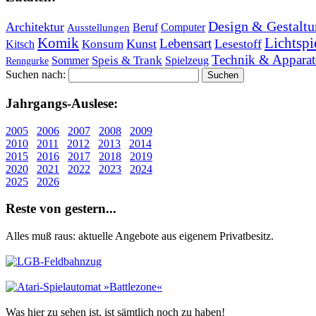
Design & Gestaltu
Architektur
Beruf
Computer
Ausstellungen
Lichtspi
Komik
Lebensart
Kunst
Lesestoff
Konsum
Kitsch
Technik & Apparat
Speis & Trank
Sommer
Spielzeug
Renngurke
Suchen nach:
Jahr­gangs-Aus­le­se:
2005
2006
2007
2008
2009
2010
2011
2012
2013
2014
2015
2016
2017
2018
2019
2020
2021
2022
2023
2024
2025
2026
Re­ste von ge­stern...
Alles muß raus: aktuelle An­ge­bo­te aus eigenem Privatbesitz.
Was hier zu sehen ist, ist sämt­lich noch zu haben!