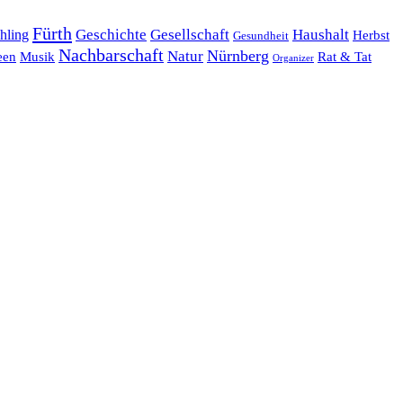
Fürth
hling
Geschichte
Gesellschaft
Haushalt
Herbst
Gesundheit
Nachbarschaft
Nürnberg
Natur
een
Musik
Rat & Tat
Organizer