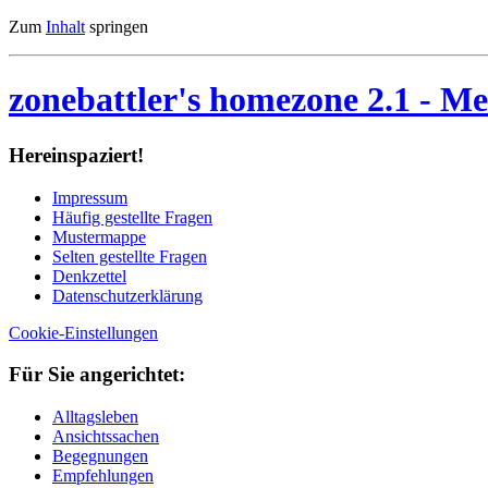
Zum
Inhalt
springen
zonebattler's homezone 2.1
- Me
Her­ein­spa­ziert!
Im­pres­sum
Häu­fig ge­stell­te Fra­gen
Mu­ster­map­pe
Sel­ten ge­stell­te Fra­gen
Denk­zet­tel
Da­ten­schutz­er­klä­rung
Cookie-Einstellungen
Für Sie an­ge­rich­tet:
Alltagsleben
Ansichtssachen
Begegnungen
Empfehlungen