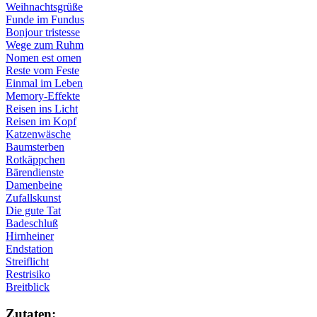
Weihnachtsgrüße
Funde im Fundus
Bonjour tristesse
Wege zum Ruhm
Nomen est omen
Reste vom Feste
Einmal im Leben
Memory-Effekte
Reisen ins Licht
Reisen im Kopf
Katzenwäsche
Baumsterben
Rotkäppchen
Bärendienste
Damenbeine
Zufallskunst
Die gute Tat
Badeschluß
Hirnheiner
Endstation
Streiflicht
Restrisiko
Breitblick
Zu­ta­ten: