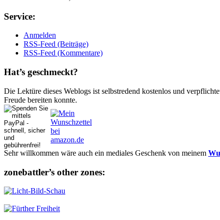
Ser­vice:
Anmelden
RSS-Feed (Beiträge)
RSS-Feed (Kommentare)
Hat’s ge­schmeckt?
Die Lektüre dieses Weblogs ist selbstredend kostenlos und ver­pflich­te
Freude bereiten konnte.
Sehr willkommen wäre auch ein mediales Geschenk von meinem
Wun
zonebattler’s other zo­nes: