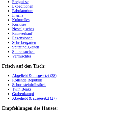
Ereignisse
Expeditionen
Fabulatorium
Interna
Kulturelles
Kurioses
Nostalgisches
Rausverkauf
Rezensionen
Schrebergarten
Spitzfindigkeiten
Spurensuchen
Vermischtes
Frisch auf den Tisch:
Ab­ge­liebt & aus­ge­setzt (28)
Rol­len­de Re­pu­blik
Schorn­stein­früh­stück
Twin Beaks
Gra­ben­kampf
Ab­ge­liebt & aus­ge­setzt (27)
Empfehlungen des Hauses: