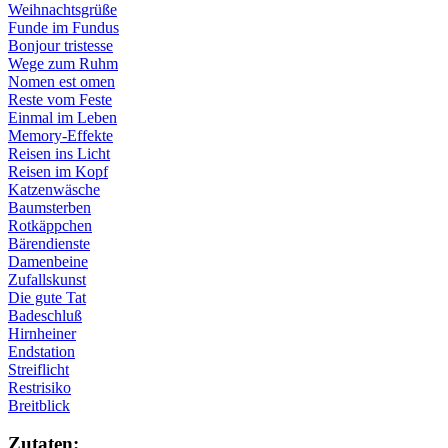
Weihnachtsgrüße
Funde im Fundus
Bonjour tristesse
Wege zum Ruhm
Nomen est omen
Reste vom Feste
Einmal im Leben
Memory-Effekte
Reisen ins Licht
Reisen im Kopf
Katzenwäsche
Baumsterben
Rotkäppchen
Bärendienste
Damenbeine
Zufallskunst
Die gute Tat
Badeschluß
Hirnheiner
Endstation
Streiflicht
Restrisiko
Breitblick
Zu­ta­ten: