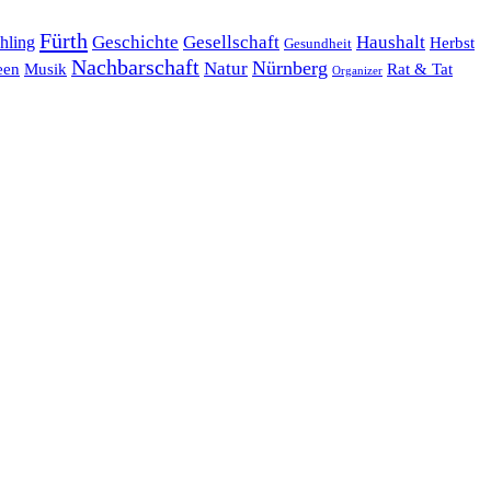
Fürth
hling
Geschichte
Gesellschaft
Haushalt
Herbst
Gesundheit
Nachbarschaft
Nürnberg
Natur
een
Musik
Rat & Tat
Organizer