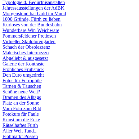
Typologie d. Bedürfnisanstalten
Jahressausstellungen der AdBK
Morgenstund hat Gold im Mund
1000 Gründe, Fürth zu lieben
Kurioses von der Bundesbahn
Wunderbare Win-Weichware
Pommersfeldener Pretiosen
Virtueller Skulpturengarten
Schach der Obsoleszenz
Malerisches Intermezzo
Abgeliebt & ausgesetzt
Galerie der Kontraste
Fröhliches Frühstück
Den Euro umgedreht
Fotos für Ferrophile
Tarnen & Täuschen
Schöne neue Welt?
Dramen des Alltags
Platz an der Sonne
Vom Foto zum Bild
Fotokurs für Faule
Kunst um die Ecke
Rätselhaftes Fürth
Aller Welt Tand...
Flohmarkt-Possen