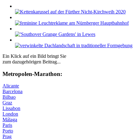
Ein Klick auf ein Bild bringt Sie
zum dazugehörigen Beitrag...
Me­tro­po­len-Ma­ra­thon:
Alicante
Barcelona
Bilbao
Graz
Lissabon
London
Málaga
Paris
Porto
Prag