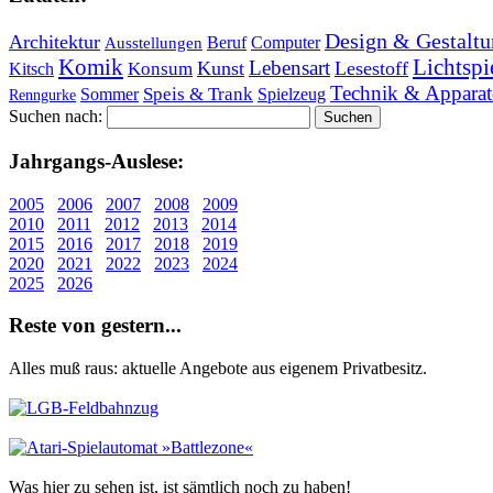
Design & Gestaltu
Architektur
Beruf
Computer
Ausstellungen
Lichtspi
Komik
Lebensart
Kunst
Lesestoff
Konsum
Kitsch
Technik & Apparat
Speis & Trank
Sommer
Spielzeug
Renngurke
Suchen nach:
Jahr­gangs-Aus­le­se:
2005
2006
2007
2008
2009
2010
2011
2012
2013
2014
2015
2016
2017
2018
2019
2020
2021
2022
2023
2024
2025
2026
Re­ste von ge­stern...
Alles muß raus: aktuelle An­ge­bo­te aus eigenem Privatbesitz.
Was hier zu sehen ist, ist sämt­lich noch zu haben!