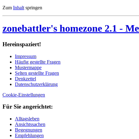
Zum
Inhalt
springen
zonebattler's homezone 2.1
- Me
Her­ein­spa­ziert!
Im­pres­sum
Häu­fig ge­stell­te Fra­gen
Mu­ster­map­pe
Sel­ten ge­stell­te Fra­gen
Denk­zet­tel
Da­ten­schutz­er­klä­rung
Cookie-Einstellungen
Für Sie an­ge­rich­tet:
Alltagsleben
Ansichtssachen
Begegnungen
Empfehlungen