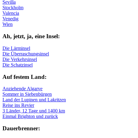
Sevilla
Stockholm
Valencia
Venedig
Wien
Ah, jetzt, ja, ei­ne In­sel:
Die Lärminsel
Die Überraschungsinsel
Die Verkehrsinsel
Die Schatzinsel
Auf fe­stem Land:
Anziehende Algarve
Sommer in Siebenbürgen
Land der Lupinen und Lakritzen
Reise ins Revier
3 Länder, 12 Tage und 1400 km
Einmal Brighton und zurück
Dau­er­bren­ner: