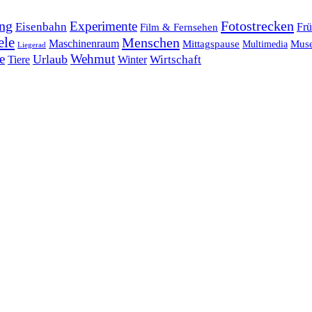
ng
Fotostrecken
Experimente
Eisenbahn
Frü
Film & Fernsehen
ele
Menschen
Maschinenraum
Mittagspause
Mus
Multimedia
Liegerad
e
Wehmut
Urlaub
Tiere
Wirtschaft
Winter