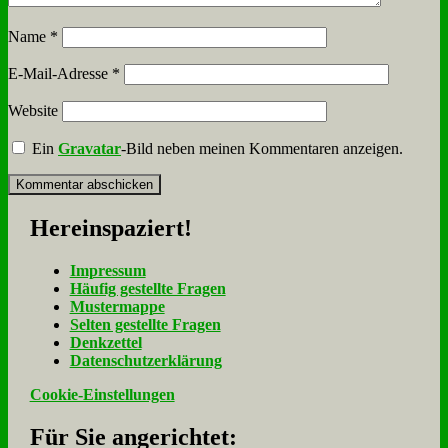
Name
*
E-Mail-Adresse
*
Website
Ein
Gravatar
-Bild neben meinen Kommentaren anzeigen.
Her­ein­spa­ziert!
Im­pres­sum
Häu­fig ge­stell­te Fra­gen
Mu­ster­map­pe
Sel­ten ge­stell­te Fra­gen
Denk­zet­tel
Da­ten­schutz­er­klä­rung
Cookie-Einstellungen
Für Sie an­ge­rich­tet: