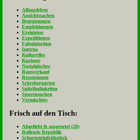
Alltagsleben
Ansichtssachen
Begegnungen
Empfehlungen
Ereignisse
Expeditionen
Fabulatorium
Interna
Kulturelles
Kurioses
Nostalgisches
Rausverkauf
Rezensionen
Schrebergarten
Spitzfindigkeiten
Spurensuchen
Vermischtes
Frisch auf den Tisch:
Ab­ge­liebt & aus­ge­setzt (28)
Rol­len­de Re­pu­blik
Schorn­stein­früh­stück