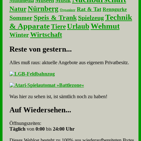
Museen
Musik
Multimedia
Nürnberg
Natur
Rat & Tat
Renngurke
Organizer
Technik
Speis & Trank
Sommer
Spielzeug
& Apparate
Wehmut
Urlaub
Tiere
Wirtschaft
Winter
Re­ste von ge­stern...
Alles muß raus: aktuelle An­ge­bo­te aus eigenem Privatbesitz.
Was hier zu sehen ist, ist sämt­lich noch zu haben!
Auf Wie­der­se­hen...
Öffnungszeiten:
Täglich
von
0:00
bis
24:00 Uhr
Dieses Weblog besteht zu 100% aus wie­der­auf­bereite­ten Bytes