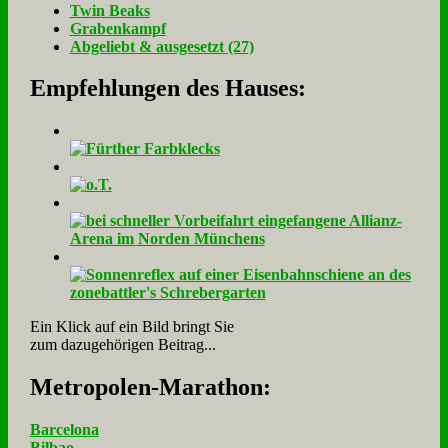
Twin Beaks
Gra­ben­kampf
Ab­ge­liebt & aus­ge­setzt (27)
Empfehlungen des Hauses:
Ein Klick auf ein Bild bringt Sie
zum dazugehörigen Beitrag...
Me­tro­po­len-Ma­ra­thon:
Barcelona
Bilbao