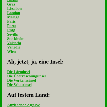
Graz
Lissabon
London
Málaga
Paris
Porto
Prag
Sevilla
Stockholm
Valencia
Venedig
Wien
Ah, jetzt, ja, ei­ne In­sel:
Die Lärminsel
Die Überraschungsinsel
Die Verkehrsinsel
Die Schatzinsel
Auf fe­stem Land:
Anziehende Algarve