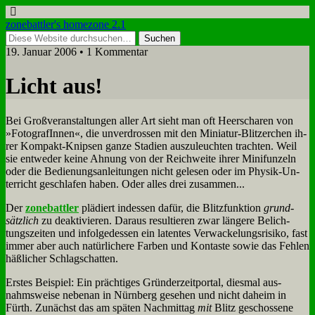
zonebattler's homezone 2.1
19. Januar 2006 • 1 Kommentar
Licht aus!
Bei Groß­ver­an­stal­tun­gen al­ler Art sieht man oft Heer­scha­ren von
»Fo­to­gra­fIn­nen«, die un­ver­dros­sen mit den Mi­nia­tur-Blit­zer­chen ih­
rer Kom­pakt-Knip­sen gan­ze Sta­di­en aus­zu­leuch­ten trach­ten. Weil
sie ent­we­der kei­ne Ah­nung von der Reich­wei­te ih­rer Mi­ni­fun­zeln
oder die Be­die­nungs­an­lei­tun­gen nicht ge­le­sen oder im Phy­sik-Un­
ter­richt ge­schla­fen ha­ben. Oder al­les drei zu­sam­men...
Der
zone­batt­ler
plä­diert in­des­sen da­für, die Blitz­funk­ti­on
grund­
sätz­lich
zu de­ak­ti­vie­ren. Dar­aus re­sul­tie­ren zwar län­ge­re Be­lich­
tungs­zei­ten und in­fol­ge­des­sen ein la­ten­tes Ver­wacke­lungs­ri­si­ko, fast
im­mer aber auch na­tür­li­che­re Far­ben und Kon­ta­ste so­wie das Feh­len
häß­li­cher Schlag­schat­ten.
Er­stes Bei­spiel: Ein präch­ti­ges Grün­der­zeit­por­tal, dies­mal aus­
nahms­wei­se ne­ben­an in Nürn­berg ge­se­hen und nicht da­heim in
Fürth. Zu­nächst das am spä­ten Nach­mit­tag
mit
Blitz ge­schos­se­ne