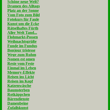
Schöne neue Welt?
Dramen des Alltags
Platz an der Sonne
Vom Foto zum Bild
Fotokurs für Faule
Kunst um die Ecke
Rätselhaftes Fürth
Aller Welt Tand...
Flohmarkt-Possen
Weihnachtsgrüße
Funde im Fundus
Bonjour tristesse
Wege zum Ruhm
Nomen est omen
Reste vom Feste
Einmal im Leben
Memory-Effekte
Reisen ins Licht
Reisen im Kopf
Katzenwäsche
Baumsterben
Rotkäppchen
Bärendienste
Damenbeine
Zufallskunst