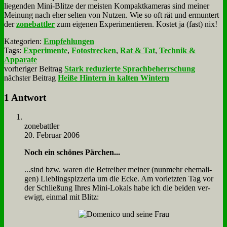
lie­gen­den Mi­ni-Blit­ze der mei­sten Kom­pakt­ka­me­ras sind mei­ner
Mei­nung nach eher sel­ten von Nut­zen. Wie so oft rät und er­mun­tert
der
zone­batt­ler
zum ei­ge­nen Ex­pe­ri­men­tie­ren. Ko­stet ja (fast) nix!
Kategorien:
Empfehlungen
Tags:
Experimente
,
Fotostrecken
,
Rat & Tat
,
Technik &
Apparate
vorheriger Beitrag
Stark reduzierte Sprachbeherrschung
nächster Beitrag
Heiße Hintern in kalten Wintern
1 Antwort
zone­batt­ler
20. Februar 2006
Noch ein schö­nes Pär­chen...
...sind bzw. wa­ren die Be­trei­ber mei­ner (nun­mehr ehe­ma­li­
gen) Lieb­lings­piz­ze­ria um die Ecke. Am vor­letz­ten Tag vor
der Schlie­ßung Ih­res Mi­ni-Lo­kals ha­be ich die bei­den ver­
ewigt, ein­mal mit Blitz: