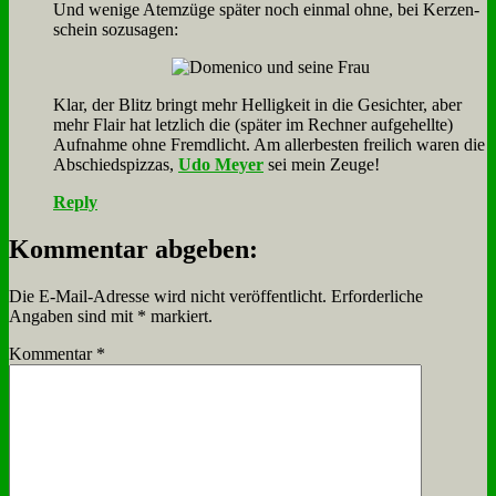
Und we­ni­ge Atem­zü­ge spä­ter noch ein­mal oh­ne, bei Ker­zen­
schein so­zu­sa­gen:
Klar, der Blitz bringt mehr Hel­lig­keit in die Ge­sich­ter, aber
mehr Flair hat letz­lich die (spä­ter im Rech­ner auf­ge­hell­te)
Auf­nah­me oh­ne Fremd­licht. Am al­ler­be­sten frei­lich wa­ren die
Ab­schieds­piz­zas,
Udo Mey­er
sei mein Zeu­ge!
Reply
Kommentar abgeben:
Die E-Mail-Adresse wird nicht veröffentlicht.
Erforderliche
Angaben sind mit
*
markiert.
Kommentar
*