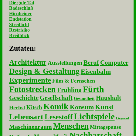
Die gute Tat
Badeschluß
Hirnheiner
Endstation
Streiflicht
Restrisiko
Breitblick
Zu­ta­ten:
Architektur
Beruf
Computer
Ausstellungen
Design & Gestaltung
Eisenbahn
Experimente
Film & Fernsehen
Fotostrecken
Fürth
Frühling
Geschichte
Gesellschaft
Haushalt
Gesundheit
Komik
Kunst
Konsum
Kitsch
Herbst
Lichtspiele
Lebensart
Lesestoff
Liegerad
Menschen
Maschinenraum
Mittagspause
Nachbarschaft