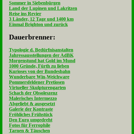
Sommer in Siebenbürgen
Land der Lupinen und Lakritzen
Reise ins Revier
3 Länder, 12 Tage und 1400 km
Einmal Brighton und zurück
Dau­er­bren­ner:
Typologie d. Bedürfnisanstalten
Jahressausstellungen der AdBK
Morgenstund hat Gold im Mund
1000 Gründe, Fürth zu lieben
Kurioses von der Bundesbahn
Wunderbare Win-Weichware
Pommersfeldener Pretiosen
Virtueller Skulpturengarten
Schach der Obsoleszenz
Malerisches Intermezzo
Abgeliebt & ausgesetzt
Galerie der Kontraste
Fröhliches Frühstück
Den Euro umgedreht
Fotos für Ferrophile
Tarnen & Täuschen