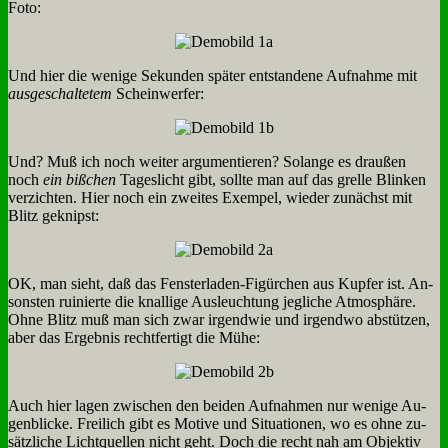
Fo­to:
Und hier die we­ni­ge Se­kun­den spä­ter ent­stan­de­ne Auf­nah­me mit
aus­ge­schal­te­tem
Schein­wer­fer:
Und? Muß ich noch wei­ter ar­gu­men­tie­ren? So­lan­ge es drau­ßen
noch
ein biß­chen
Ta­ges­licht gibt, soll­te man auf das grel­le Blin­ken
ver­zich­ten. Hier noch ein zwei­tes Ex­em­pel, wie­der zu­nächst mit
Blitz ge­knipst:
OK, man sieht, daß das Fen­ster­la­den-Fi­gür­chen aus Kup­fer ist. An­
son­sten rui­nier­te die knal­li­ge Aus­leuch­tung jeg­li­che At­mo­sphä­re.
Oh­ne Blitz muß man sich zwar ir­gend­wie und ir­gend­wo ab­stüt­zen,
aber das Er­geb­nis recht­fer­tigt die Mü­he:
Auch hier la­gen zwi­schen den bei­den Auf­nah­men nur we­ni­ge Au­
gen­blicke. Frei­lich gibt es Mo­ti­ve und Si­tua­tio­nen, wo es oh­ne zu­
sätz­li­che Licht­quel­len nicht geht. Doch die recht nah am Ob­jek­tiv