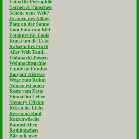
Fotos für Ferrophile
Tarnen & Täuschen
Schöne neue Welt?
Dramen des Alltags
Platz an der Sonne
Vom Foto zum Bild
Fotokurs für Faule
Kunst um die Ecke
Rätselhaftes Fürth
Aller Welt Tand...
Flohmarkt-Possen
Weihnachtsgrüße
Funde im Fundus
Bonjour tristesse
Wege zum Ruhm
Nomen est omen
Reste vom Feste
Einmal im Leben
Memory-Effekte
Reisen ins Licht
Reisen im Kopf
Katzenwäsche
Baumsterben
Rotkäppchen
Bärendienste