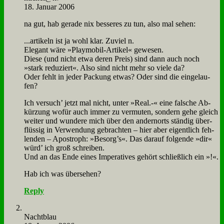
18. Januar 2006
na gut, hab ge­ra­de nix bes­se­res zu tun, al­so mal se­hen:
...ar­ti­keln ist ja wohl klar. Zu­viel n.
Ele­gant wä­re »Play­mo­bil-Ar­ti­kel« ge­we­sen.
Die­se (und nicht et­wa de­ren Preis) sind dann auch noch
»stark re­du­ziert«. Al­so sind nicht mehr so vie­le da?
Oder fehlt in je­der Packung et­was? Oder sind die ein­ge­lau­
fen?
Ich ver­such’ jetzt mal nicht, un­ter »Re­al.-« ei­ne fal­sche Ab­
kür­zung wo­für auch im­mer zu ver­mu­ten, son­dern ge­he gleich
wei­ter und wun­de­re mich über den an­dern­orts stän­dig über­
flüs­sig in Ver­wen­dung ge­brach­ten – hier aber ei­gent­lich feh­
len­den – Apo­stroph: »Besorg’s«. Das dar­auf fol­gen­de »dir«
würd’ ich groß schrei­ben.
Und an das En­de ei­nes Im­pe­ra­ti­ves ge­hört schließ­lich ein »!«.
Hab ich was über­se­hen?
Reply
Nacht­blau