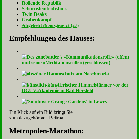
Rol­len­de Re­pu­blik
Schorn­stein­früh­stück
Twin Beaks
Gra­ben­kampf
Ab­ge­liebt & aus­ge­setzt (27)
Empfehlungen des Hauses:
Ein Klick auf ein Bild bringt Sie
zum dazugehörigen Beitrag...
Me­tro­po­len-Ma­ra­thon: