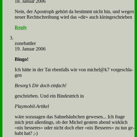
18. Januar 2006
Nein, der Apo­stroph ge­hört da be­stimmt nicht hin, und we­gen
neu­er Recht­schrei­bung wird das »dir« auch klein­ge­schrie­ben
Reply
zone­batt­ler
19. Januar 2006
Bin­go!
Ich hät­te in der Tat eben­falls wie von michel@k7 vor­ge­schla­
gen
Besorg’s Dir doch ein­fach!
ge­schrie­ben. Und ein Bin­de­strich in
Play­mo­bil-Ar­ti­kel
wä­re so­zu­sa­gen das Sah­ne­häub­chen ge­we­sen... Ich fra­ge
mich jetzt al­ler­dings, ob der Mi­chel ge­stern abend wirk­lich
»nix bes­se­res« oder nicht doch eher »nix Bes­se­res« zu tun ge­
habt hat? ;-)