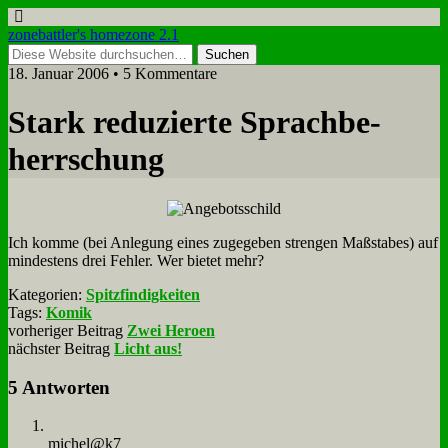
zonebattler's homezone 2.1
18. Januar 2006 • 5 Kommentare
Stark re­du­zier­te Sprach­be­
herr­schung
Ich kom­me (bei An­le­gung ei­nes zu­ge­ge­ben stren­gen Maß­sta­bes) auf
min­de­stens drei Feh­ler. Wer bie­tet mehr?
Kategorien:
Spitzfindigkeiten
Tags:
Komik
vorheriger Beitrag
Zwei Heroen
nächster Beitrag
Licht aus!
5 Antworten
michel@k7