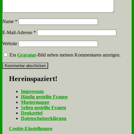
Name
*
E-Mail-Adresse
*
Website
Ein
Gravatar
-Bild neben meinen Kommentaren anzeigen.
Her­ein­spa­ziert!
Im­pres­sum
Häu­fig ge­stell­te Fra­gen
Mu­ster­map­pe
Sel­ten ge­stell­te Fra­gen
Denk­zet­tel
Da­ten­schutz­er­klä­rung
Cookie-Einstellungen