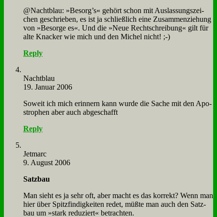
@Nachtblau: »Besorg’s« ge­hört schon mit Aus­las­sungs­zei­
chen ge­schrie­ben, es ist ja schließ­lich ei­ne Zu­sam­men­zie­hung
von »Be­sor­ge es«. Und die »Neue Recht­schrei­bung« gilt für
al­te Knacker wie mich und den Mi­chel nicht! ;-)
Reply
Nacht­blau
19. Januar 2006
So­weit ich mich er­in­nern kann wur­de die Sa­che mit den Apo­
stro­phen aber auch ab­ge­schafft
Reply
Jet­m­arc
9. August 2006
Satz­bau
Man sieht es ja sehr oft, aber macht es das kor­rekt? Wenn man
hier über Spitz­fin­dig­kei­ten re­det, müß­te man auch den Satz­
bau um »stark re­du­ziert« be­trach­ten.