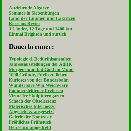
Anziehende Algarve
Sommer in Siebenbürgen
Land der Lupinen und Lakritzen
Reise ins Revier
3 Länder, 12 Tage und 1400 km
Einmal Brighton und zurück
Dau­er­bren­ner:
Typologie d. Bedürfnisanstalten
Jahressausstellungen der AdBK
Morgenstund hat Gold im Mund
1000 Gründe, Fürth zu lieben
Kurioses von der Bundesbahn
Wunderbare Win-Weichware
Pommersfeldener Pretiosen
Virtueller Skulpturengarten
Schach der Obsoleszenz
Malerisches Intermezzo
Abgeliebt & ausgesetzt
Galerie der Kontraste
Fröhliches Frühstück
Den Euro umgedreht