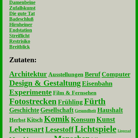
Damenbeine
Zufallskunst
Die gute Tat
Badeschluß
Hirnheiner
Endstation
Streiflicht
Restrisiko
Breitblick
Zu­ta­ten:
Architektur
Beruf
Computer
Ausstellungen
Design & Gestaltung
Eisenbahn
Experimente
Film & Fernsehen
Fotostrecken
Fürth
Frühling
Geschichte
Gesellschaft
Haushalt
Gesundheit
Komik
Kunst
Konsum
Kitsch
Herbst
Lichtspiele
Lebensart
Lesestoff
Liegerad