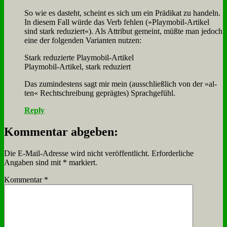
So wie es da­steht, scheint es sich um ein Prä­di­kat zu han­deln.
In die­sem Fall wür­de das Verb feh­len (»Play­mo­bil-Ar­ti­kel
sind stark re­du­ziert«). Als At­tri­but ge­meint, müß­te man je­doch
ei­ne der fol­gen­den Va­ri­an­ten nut­zen:
Stark re­du­zier­te Play­mo­bil-Ar­ti­kel
Play­mo­bil-Ar­ti­kel, stark re­du­ziert
Das zu­min­de­stens sagt mir mein (aus­schließ­lich von der »al­
ten« Recht­schrei­bung ge­präg­tes) Sprach­ge­fühl.
Reply
Kommentar abgeben:
Die E-Mail-Adresse wird nicht veröffentlicht.
Erforderliche
Angaben sind mit
*
markiert.
Kommentar
*