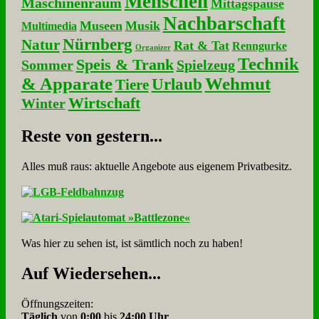
Menschen
Maschinenraum
Mittagspause
Nachbarschaft
Museen
Musik
Multimedia
Nürnberg
Natur
Rat & Tat
Renngurke
Organizer
Technik
Speis & Trank
Sommer
Spielzeug
& Apparate
Wehmut
Urlaub
Tiere
Wirtschaft
Winter
Re­ste von ge­stern...
Alles muß raus: aktuelle An­ge­bo­te aus eigenem Privatbesitz.
Was hier zu sehen ist, ist sämt­lich noch zu haben!
Auf Wie­der­se­hen...
Öffnungszeiten:
Täglich
von
0:00
bis
24:00 Uhr