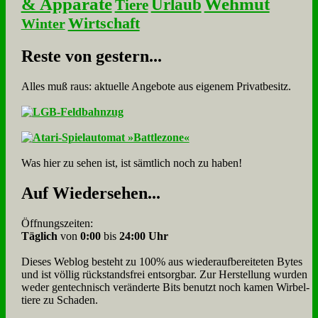
& Apparate
Wehmut
Urlaub
Tiere
Wirtschaft
Winter
Re­ste von ge­stern...
Alles muß raus: aktuelle An­ge­bo­te aus eigenem Privatbesitz.
Was hier zu sehen ist, ist sämt­lich noch zu haben!
Auf Wie­der­se­hen...
Öffnungszeiten:
Täglich
von
0:00
bis
24:00 Uhr
Dieses Weblog besteht zu 100% aus wie­der­auf­bereite­ten Bytes
und ist völlig rück­stands­frei ent­sorg­bar. Zur Herstellung wurden
weder gen­tech­nisch veränderte Bits benutzt noch kamen Wir­bel­
tiere zu Scha­den.