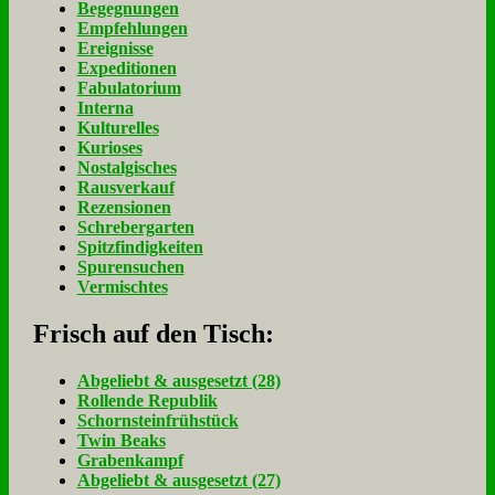
Begegnungen
Empfehlungen
Ereignisse
Expeditionen
Fabulatorium
Interna
Kulturelles
Kurioses
Nostalgisches
Rausverkauf
Rezensionen
Schrebergarten
Spitzfindigkeiten
Spurensuchen
Vermischtes
Frisch auf den Tisch:
Ab­ge­liebt & aus­ge­setzt (28)
Rol­len­de Re­pu­blik
Schorn­stein­früh­stück
Twin Beaks
Gra­ben­kampf
Ab­ge­liebt & aus­ge­setzt (27)