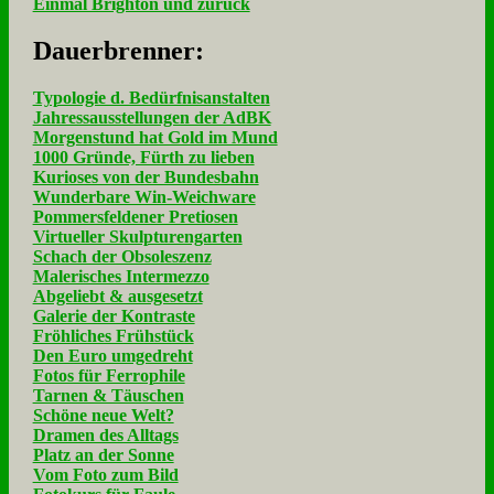
Einmal Brighton und zurück
Dau­er­bren­ner:
Typologie d. Bedürfnisanstalten
Jahressausstellungen der AdBK
Morgenstund hat Gold im Mund
1000 Gründe, Fürth zu lieben
Kurioses von der Bundesbahn
Wunderbare Win-Weichware
Pommersfeldener Pretiosen
Virtueller Skulpturengarten
Schach der Obsoleszenz
Malerisches Intermezzo
Abgeliebt & ausgesetzt
Galerie der Kontraste
Fröhliches Frühstück
Den Euro umgedreht
Fotos für Ferrophile
Tarnen & Täuschen
Schöne neue Welt?
Dramen des Alltags
Platz an der Sonne
Vom Foto zum Bild