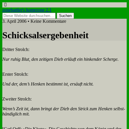
zonebattler's homezone 2.1
3. April 2006 • Keine Kommentare
Schick­sals­er­ge­ben­heit
Drit­ter Strolch:
Nur ru­hig Blut, den zei­ti­gen Dieb er­läuft ein hin­ken­der Scher­ge.
Er­ster Strolch:
Und der, dem’s Hen­ken be­stimmt ist, er­säuft nicht.
Zwei­ter Strolch:
Wenn’s Zeit ist, dann bringt der Dieb den Strick zum Hen­ken selbst­
hän­dig­lich mit.
[Carl Orff: »Die Klu­ge«, Die Ge­schich­te von dem Kö­nig und der