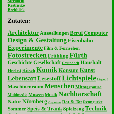
Streiflicht
Restrisiko
Breitblick
Zu­ta­ten:
Architektur
Beruf
Computer
Ausstellungen
Design & Gestaltung
Eisenbahn
Experimente
Film & Fernsehen
Fotostrecken
Fürth
Frühling
Geschichte
Gesellschaft
Haushalt
Gesundheit
Komik
Kunst
Konsum
Kitsch
Herbst
Lichtspiele
Lebensart
Lesestoff
Liegerad
Menschen
Maschinenraum
Mittagspause
Nachbarschaft
Museen
Musik
Multimedia
Nürnberg
Natur
Rat & Tat
Renngurke
Organizer
Technik
Speis & Trank
Sommer
Spielzeug