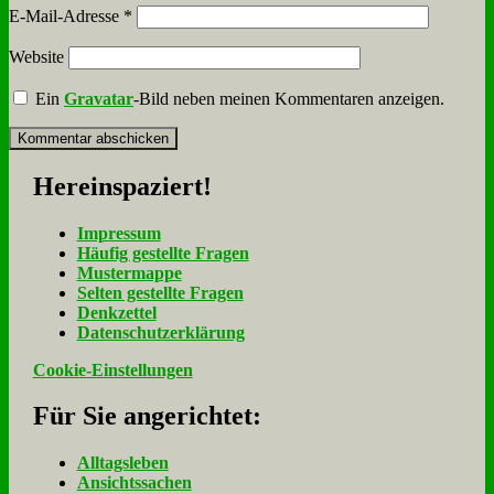
E-Mail-Adresse
*
Website
Ein
Gravatar
-Bild neben meinen Kommentaren anzeigen.
Her­ein­spa­ziert!
Im­pres­sum
Häu­fig ge­stell­te Fra­gen
Mu­ster­map­pe
Sel­ten ge­stell­te Fra­gen
Denk­zet­tel
Da­ten­schutz­er­klä­rung
Cookie-Einstellungen
Für Sie an­ge­rich­tet:
Alltagsleben
Ansichtssachen