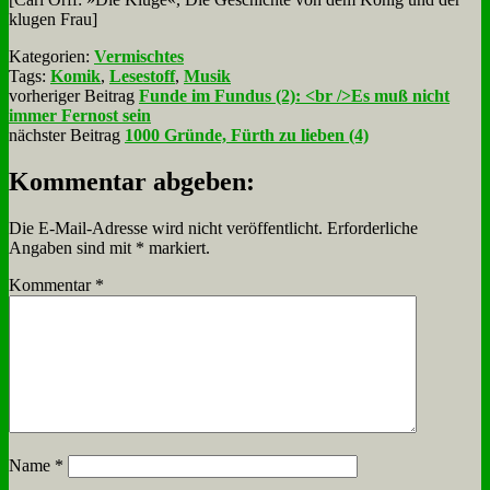
klu­gen Frau]
Kategorien:
Vermischtes
Tags:
Komik
,
Lesestoff
,
Musik
vorheriger Beitrag
Funde im Fundus (2): <br />Es muß nicht
immer Fernost sein
nächster Beitrag
1000 Gründe, Fürth zu lieben (4)
Kommentar abgeben:
Die E-Mail-Adresse wird nicht veröffentlicht.
Erforderliche
Angaben sind mit
*
markiert.
Kommentar
*
Name
*