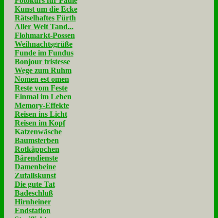
Fotokurs für Faule
Kunst um die Ecke
Rätselhaftes Fürth
Aller Welt Tand...
Flohmarkt-Possen
Weihnachtsgrüße
Funde im Fundus
Bonjour tristesse
Wege zum Ruhm
Nomen est omen
Reste vom Feste
Einmal im Leben
Memory-Effekte
Reisen ins Licht
Reisen im Kopf
Katzenwäsche
Baumsterben
Rotkäppchen
Bärendienste
Damenbeine
Zufallskunst
Die gute Tat
Badeschluß
Hirnheiner
Endstation