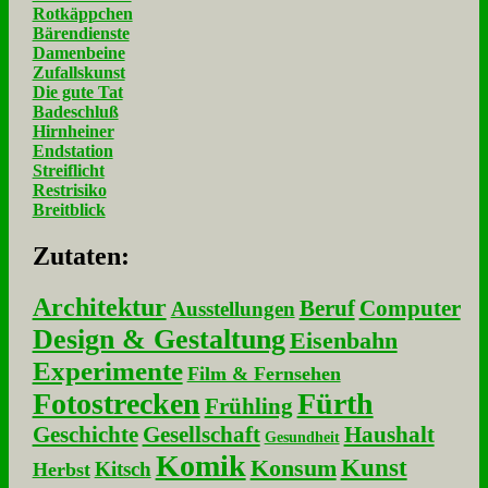
Rotkäppchen
Bärendienste
Damenbeine
Zufallskunst
Die gute Tat
Badeschluß
Hirnheiner
Endstation
Streiflicht
Restrisiko
Breitblick
Zu­ta­ten:
Architektur
Beruf
Computer
Ausstellungen
Design & Gestaltung
Eisenbahn
Experimente
Film & Fernsehen
Fotostrecken
Fürth
Frühling
Geschichte
Gesellschaft
Haushalt
Gesundheit
Komik
Kunst
Konsum
Kitsch
Herbst