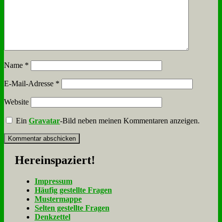
Name
*
E-Mail-Adresse
*
Website
Ein
Gravatar
-Bild neben meinen Kommentaren anzeigen.
Her­ein­spa­ziert!
Im­pres­sum
Häu­fig ge­stell­te Fra­gen
Mu­ster­map­pe
Sel­ten ge­stell­te Fra­gen
Denk­zet­tel