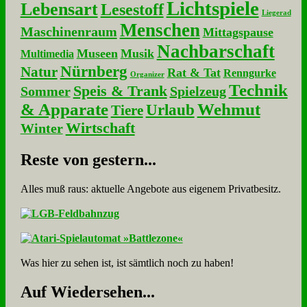
Lichtspiele
Lebensart
Lesestoff
Liegerad
Menschen
Maschinenraum
Mittagspause
Nachbarschaft
Museen
Musik
Multimedia
Nürnberg
Natur
Rat & Tat
Renngurke
Organizer
Technik
Speis & Trank
Sommer
Spielzeug
& Apparate
Wehmut
Urlaub
Tiere
Wirtschaft
Winter
Re­ste von ge­stern...
Alles muß raus: aktuelle An­ge­bo­te aus eigenem Privatbesitz.
Was hier zu sehen ist, ist sämt­lich noch zu haben!
Auf Wie­der­se­hen...