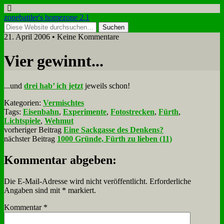
zonebattler's homezone 2.1
21. April 2006 • Keine Kommentare
Vier ge­winnt...
...und
drei hab’ ich jetzt
je­weils schon!
Kategorien:
Vermischtes
Tags:
Eisenbahn
,
Experimente
,
Fotostrecken
,
Fürth
,
Lichtspiele
,
Wehmut
vorheriger Beitrag
Eine Sackgasse des Denkens?
nächster Beitrag
1000 Gründe, Fürth zu lieben (11)
Kommentar abgeben:
Die E-Mail-Adresse wird nicht veröffentlicht.
Erforderliche
Angaben sind mit
*
markiert.
Kommentar
*