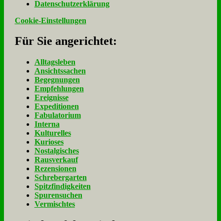
Da­ten­schutz­er­klä­rung
Cookie-Einstellungen
Für Sie an­ge­rich­tet:
Alltagsleben
Ansichtssachen
Begegnungen
Empfehlungen
Ereignisse
Expeditionen
Fabulatorium
Interna
Kulturelles
Kurioses
Nostalgisches
Rausverkauf
Rezensionen
Schrebergarten
Spitzfindigkeiten
Spurensuchen
Vermischtes