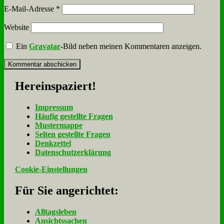
E-Mail-Adresse
*
Website
Ein
Gravatar
-Bild neben meinen Kommentaren anzeigen.
Her­ein­spa­ziert!
Im­pres­sum
Häu­fig ge­stell­te Fra­gen
Mu­ster­map­pe
Sel­ten ge­stell­te Fra­gen
Denk­zet­tel
Da­ten­schutz­er­klä­rung
Cookie-Einstellungen
Für Sie an­ge­rich­tet:
Alltagsleben
Ansichtssachen