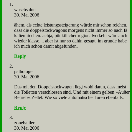
wasch­sa­lon
30. Mai 2006
ähem. als ech­te lei­stungs­stei­ge­rung wür­de mir schon rei­chen,
dass die dop­pel­stock­wa­gons mor­gens nicht im­mer so nach fä­
ka­li­en rie­chen. ach­ja, pünktl­li­cher re­gio­nal­ver­kehr wä­re auch
wie­der klas­se.... aber ist nur so da­hin ge­sagt. im grun­de ha­be
ich mich schon da­mit ab­ge­fun­den.
Reply
pa­tho­lo­ge
30. Mai 2006
Das mit den Dop­pel­stock­wa­gen liegt wohl dar­an, dass meist
die Toi­let­ten ver­schlos­sen sind. Und mit ei­nem gel­ben »Au­ßer
Betrieb«-Zettel. Wie so vie­le au­to­ma­ti­sche Tü­ren eben­falls.
Reply
zone­batt­ler
30. Mai 2006