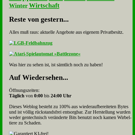
Wirtschaft
Winter
Re­ste von ge­stern...
Alles muß raus: aktuelle An­ge­bo­te aus eigenem Privatbesitz.
Was hier zu sehen ist, ist sämt­lich noch zu haben!
Auf Wie­der­se­hen...
Öffnungszeiten:
Täglich
von
0:00
bis
24:00 Uhr
Dieses Weblog besteht zu 100% aus wie­der­auf­bereite­ten Bytes
und ist völlig rück­stands­frei ent­sorg­bar. Zur Herstellung wurden
weder gen­tech­nisch veränderte Bits benutzt noch kamen Wir­bel­
tiere zu Scha­den.