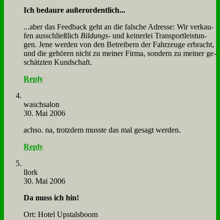
Ich be­dau­re au­ßer­or­dent­lich...
...aber das Feed­back geht an die fal­sche Adres­se: Wir ver­kau­
fen aus­schließ­lich
Bil­dungs
- und kei­ner­lei Trans­port­lei­stun­
gen. Je­ne wer­den von den Be­trei­bern der Fahr­zeu­ge er­bracht,
und die ge­hö­ren nicht zu mei­ner Fir­ma, son­dern zu mei­ner ge­
schätz­ten Kund­schaft.
Reply
wasch­sa­lon
30. Mai 2006
ach­so. na, trotz­dem muss­te das mal ge­sagt wer­den.
Reply
llork
30. Mai 2006
Da muss ich hin!
Ort: Ho­tel Ups­tals­boom