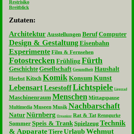
Restrisiko
Breitblick
Zu­ta­ten:
Architektur
Beruf
Computer
Ausstellungen
Design & Gestaltung
Eisenbahn
Experimente
Film & Fernsehen
Fotostrecken
Fürth
Frühling
Geschichte
Gesellschaft
Haushalt
Gesundheit
Komik
Kunst
Konsum
Kitsch
Herbst
Lichtspiele
Lebensart
Lesestoff
Liegerad
Menschen
Maschinenraum
Mittagspause
Nachbarschaft
Museen
Musik
Multimedia
Nürnberg
Natur
Rat & Tat
Renngurke
Organizer
Technik
Speis & Trank
Sommer
Spielzeug
& Apparate
Wehmut
Urlaub
Tiere