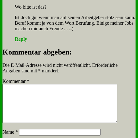
Wo bit­te ist das?
Ist doch gut wenn man auf sei­nen Ar­beit­ge­ber stolz sein kann.
Be­ruf kommt ja von dem Wort Be­ru­fung. Ei­ni­ge mei­ner Jobs
ma­chen mir auch Freu­de ... :-)
Reply
Kommentar abgeben:
Die E-Mail-Adresse wird nicht veröffentlicht.
Erforderliche
Angaben sind mit
*
markiert.
Kommentar
*
Name
*