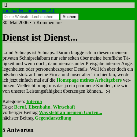
zonebattler's homezone 2.1
30. Mai 2006 • 5 Kommentare
Dienst ist Dienst...
...und Schnaps ist Schnaps. Dar­um blog­ge ich in die­sem mei­nem
pri­va­ten Schnip­sel­al­bum nur sehr sel­ten über mei­ne be­ruf­li­che Tä­
tig­keit und wenn doch, dann nie­mals un­ter Preis­ga­be in­ter­ner An­ge­
le­gen­hei­ten oder per­so­nen­be­zo­ge­ner De­tails. Weil ich aber doch ein
biß­chen stolz auf mei­ne Fir­ma und un­ser al­ler Tun hier bin, wer­de
ich jetzt ein­fach mal auf die
Home­page mei­nes Ar­beit­ge­bers
ver­
lin­ken. Viel­leicht bringt uns das ja ein paar neue Kun­den, die wir
von un­se­rer Lei­stungs­fä­hig­keit über­zeu­gen kön­nen... ;-)
Kategorien:
Interna
Tags:
Beruf
,
Eisenbahn
,
Wirtschaft
vorheriger Beitrag
Was steht an meinem Garten...
nächster Beitrag
Gegendarstellung
5 Antworten