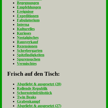
Begegnungen
Empfehlungen
Ereignisse
Expeditionen
Fabulatorium
Interna
Kulturelles
Kurioses
Nostalgisches
Rausverkauf
Rezensionen
Schrebergarten
Spitzfindigkeiten
Spurensuchen
Vermischtes
Frisch auf den Tisch:
Ab­ge­liebt & aus­ge­setzt (28)
Rol­len­de Re­pu­blik
Schorn­stein­früh­stück
Twin Beaks
Gra­ben­kampf
Ab­ge­liebt & aus­ge­setzt (27)