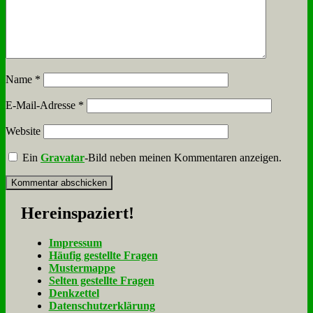
Name
*
E-Mail-Adresse
*
Website
Ein
Gravatar
-Bild neben meinen Kommentaren anzeigen.
Her­ein­spa­ziert!
Im­pres­sum
Häu­fig ge­stell­te Fra­gen
Mu­ster­map­pe
Sel­ten ge­stell­te Fra­gen
Denk­zet­tel
Da­ten­schutz­er­klä­rung