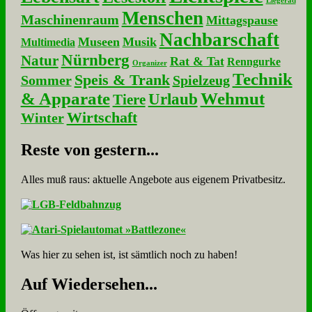
Liegerad
Menschen
Maschinenraum
Mittagspause
Nachbarschaft
Museen
Musik
Multimedia
Nürnberg
Natur
Rat & Tat
Renngurke
Organizer
Technik
Speis & Trank
Sommer
Spielzeug
& Apparate
Wehmut
Urlaub
Tiere
Wirtschaft
Winter
Re­ste von ge­stern...
Alles muß raus: aktuelle An­ge­bo­te aus eigenem Privatbesitz.
Was hier zu sehen ist, ist sämt­lich noch zu haben!
Auf Wie­der­se­hen...