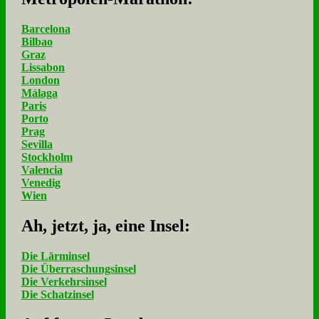
Barcelona
Bilbao
Graz
Lissabon
London
Málaga
Paris
Porto
Prag
Sevilla
Stockholm
Valencia
Venedig
Wien
Ah, jetzt, ja, ei­ne In­sel:
Die Lärminsel
Die Überraschungsinsel
Die Verkehrsinsel
Die Schatzinsel