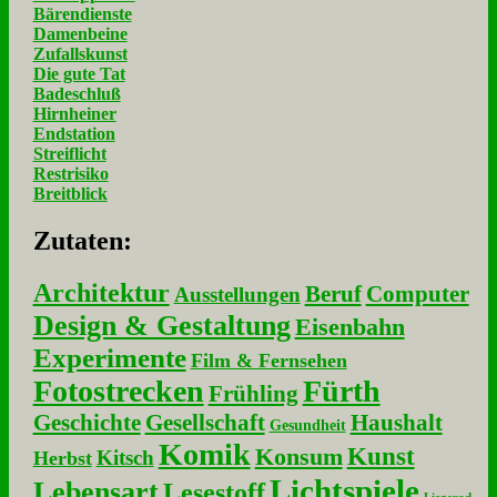
Bärendienste
Damenbeine
Zufallskunst
Die gute Tat
Badeschluß
Hirnheiner
Endstation
Streiflicht
Restrisiko
Breitblick
Zu­ta­ten:
Architektur
Beruf
Computer
Ausstellungen
Design & Gestaltung
Eisenbahn
Experimente
Film & Fernsehen
Fotostrecken
Fürth
Frühling
Geschichte
Gesellschaft
Haushalt
Gesundheit
Komik
Kunst
Konsum
Kitsch
Herbst
Lichtspiele
Lebensart
Lesestoff