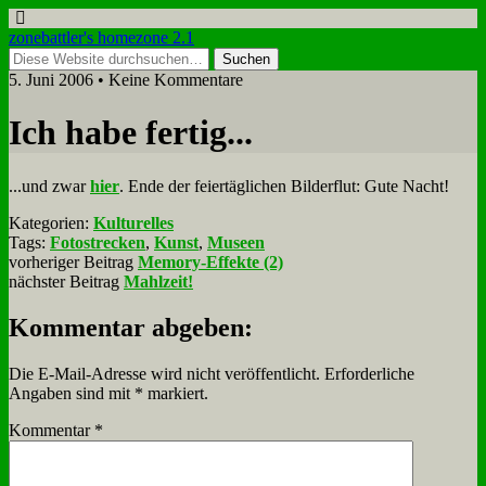
zonebattler's homezone 2.1
5. Juni 2006 • Keine Kommentare
Ich ha­be fer­tig...
...und zwar
hier
. En­de der fei­er­täg­li­chen Bil­der­flut: Gu­te Nacht!
Kategorien:
Kulturelles
Tags:
Fotostrecken
,
Kunst
,
Museen
vorheriger Beitrag
Memory-Effekte (2)
nächster Beitrag
Mahlzeit!
Kommentar abgeben:
Die E-Mail-Adresse wird nicht veröffentlicht.
Erforderliche
Angaben sind mit
*
markiert.
Kommentar
*