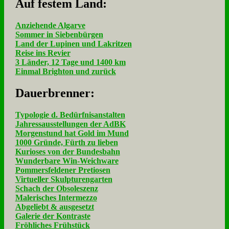
Auf fe­stem Land:
Anziehende Algarve
Sommer in Siebenbürgen
Land der Lupinen und Lakritzen
Reise ins Revier
3 Länder, 12 Tage und 1400 km
Einmal Brighton und zurück
Dau­er­bren­ner:
Typologie d. Bedürfnisanstalten
Jahressausstellungen der AdBK
Morgenstund hat Gold im Mund
1000 Gründe, Fürth zu lieben
Kurioses von der Bundesbahn
Wunderbare Win-Weichware
Pommersfeldener Pretiosen
Virtueller Skulpturengarten
Schach der Obsoleszenz
Malerisches Intermezzo
Abgeliebt & ausgesetzt
Galerie der Kontraste
Fröhliches Frühstück