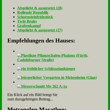
Ab­ge­liebt & aus­ge­setzt (28)
Rol­len­de Re­pu­blik
Schorn­stein­früh­stück
Twin Beaks
Gra­ben­kampf
Ab­ge­liebt & aus­ge­setzt (27)
Empfehlungen des Hauses:
Ein Klick auf ein Bild bringt Sie
zum dazugehörigen Beitrag...
Me­tro­po­len-Ma­ra­thon: