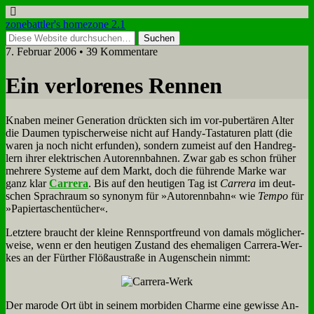
zonebattler's homezone 2.1
7. Februar 2006 • 39 Kommentare
Ein ver­lo­re­nes Ren­nen
Kna­ben mei­ner Ge­ne­ra­ti­on drück­ten sich im vor-pu­ber­tä­ren Al­ter
die Dau­men ty­pi­scher­wei­se nicht auf Han­dy-Ta­sta­tu­ren platt (die
wa­ren ja noch nicht er­fun­den), son­dern zu­meist auf den Hand­reg­
lern ih­rer elek­tri­schen Au­to­renn­bah­nen. Zwar gab es schon frü­her
meh­re­re Sy­ste­me auf dem Markt, doch die füh­ren­de Mar­ke war
ganz klar
Car­rera
. Bis auf den heu­ti­gen Tag ist
Car­rera
im deut­
schen Sprach­raum so syn­onym für »Au­to­renn­bahn« wie
Tem­po
für
»Pa­pier­ta­schen­tü­cher«.
Letz­te­re braucht der klei­ne Renn­sport­freund von da­mals mög­li­cher­
wei­se, wenn er den heu­ti­gen Zu­stand des ehe­ma­li­gen Car­rera-Wer­
kes an der Für­ther Flö­ß­au­stra­ße in Au­gen­schein nimmt:
Der ma­ro­de Ort übt in sei­nem mor­bi­den Charme ei­ne ge­wis­se An­