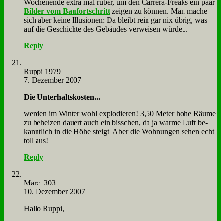
Wo­chen­en­de ex­tra mal rü­ber, um den Car­rera-Freaks ein paar
Bil­der vom Bau­fort­schritt
zei­gen zu kön­nen. Man ma­che
sich aber kei­ne Il­lu­sio­nen: Da bleibt rein gar nix üb­rig, was
auf die Ge­schich­te des Ge­bäu­des ver­wei­sen wür­de...
Reply
Rup­pi 1979
7. Dezember 2007
Die Un­ter­halts­ko­sten...
wer­den im Win­ter wohl ex­plo­die­ren! 3,50 Me­ter ho­he Räu­me
zu be­hei­zen dau­ert auch ein biss­chen, da ja war­me Luft be­
kannt­lich in die Hö­he steigt. Aber die Woh­nun­gen se­hen echt
toll aus!
Reply
Marc_303
10. Dezember 2007
Hal­lo Rup­pi,