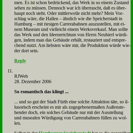
men. Es ist schon be­drückend, das Werk in so ei­nem Zu­stand
se­hen zu müs­sen. Den­noch war ich über­rascht, daß es über­
haupt noch steht. Oder mitt­ler­wei­le nicht mehr? Mein Vor­
schlag wä­re, die Hal­len – ähn­lich wie die Spei­cher­stadt in
Ham­burg – mit rie­si­gen Car­re­r­abah­nen aus­zu­stel­len, mit ei­
nem Mu­se­um und viel­leicht ei­nem Werks­ver­kauf. Man soll­te
das Werk und den Ideen­reich­tum von Herrn Neu­hierl wür­di­
gen, in­dem man das Ge­bäu­de er­hält, re­stau­riert und ent­spre­
chend nutzt. Am lieb­sten wä­re mir, die Pro­duk­ti­on wür­de wie­
der dort sein.
Reply
RJ­Web
28. Dezember 2006
So ro­man­tisch das klingt ...
... und so gut der Stadt Fürth ei­ne sol­che At­trak­ti­on tä­te, so il­
lu­so­risch er­scheint es mir als zu­ge­ge­be­ner­ma­ßen Au­ßen­ste­
hen­der doch, ein sol­ches Ge­bäu­de nur mit der Aus­stel­lung
und mu­sea­len Wür­di­gung von Car­re­r­abah­nen fül­len zu wol­
len.