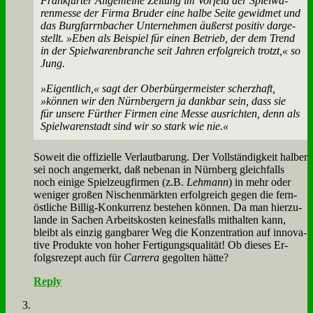
Frank­fur­ter All­ge­mei­ne Zei­tung im Vor­feld der Spiel­wa­
ren­mes­se der Fir­ma Bru­der ei­ne hal­be Sei­te ge­wid­met und
das Burg­farrn­ba­cher Un­ter­neh­men äu­ßerst po­si­tiv dar­ge­
stellt. »Eben als Bei­spiel für ei­nen Be­trieb, der dem Trend
in der Spiel­wa­ren­bran­che seit Jah­ren er­folg­reich trotzt,« so
Jung.
»Ei­gent­lich,« sagt der Ober­bür­ger­mei­ster scherz­haft,
»kön­nen wir den Nürn­ber­gern ja dank­bar sein, dass sie
für un­se­re Für­ther Fir­men ei­ne Mes­se aus­rich­ten, denn als
Spiel­wa­ren­stadt sind wir so stark wie nie.«
So­weit die of­fi­zi­el­le Ver­laut­ba­rung. Der Voll­stän­dig­keit hal­ber
sei noch an­ge­merkt, daß ne­ben­an in Nürn­berg gleich­falls
noch ei­ni­ge Spiel­zeug­fir­men (z.B.
Leh­mann
) in mehr oder
we­ni­ger gro­ßen Ni­schen­märk­ten er­folg­reich ge­gen die fern­
öst­li­che Bil­lig-Kon­kur­renz be­stehen kön­nen. Da man hier­zu­
lan­de in Sa­chen Ar­beits­ko­sten kei­nes­falls mit­hal­ten kann,
bleibt als ein­zig gang­ba­rer Weg die Kon­zen­tra­ti­on auf in­no­va­
ti­ve Pro­duk­te von ho­her Fer­ti­gungs­qua­li­tät! Ob die­ses Er­
folgs­re­zept auch für
Car­rera
ge­gol­ten hät­te?
Reply