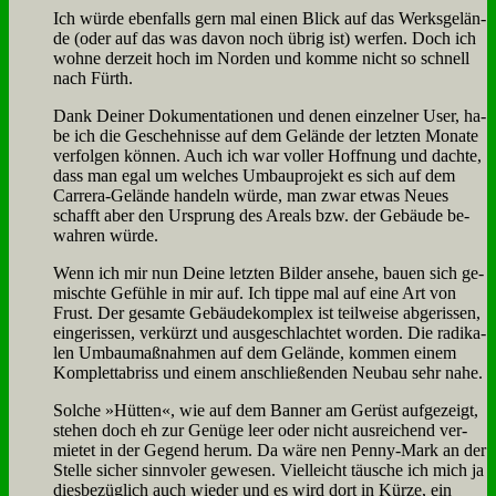
Ich wür­de eben­falls gern mal ei­nen Blick auf das Werks­ge­län­
de (oder auf das was da­von noch üb­rig ist) wer­fen. Doch ich
woh­ne der­zeit hoch im Nor­den und kom­me nicht so schnell
nach Fürth.
Dank Dei­ner Do­ku­men­ta­tio­nen und de­nen ein­zel­ner User, ha­
be ich die Ge­scheh­nis­se auf dem Ge­län­de der letz­ten Mo­na­te
ver­fol­gen kön­nen. Auch ich war vol­ler Hoff­nung und dach­te,
dass man egal um wel­ches Um­bau­pro­jekt es sich auf dem
Car­rera-Ge­län­de han­deln wür­de, man zwar et­was Neu­es
schafft aber den Ur­sprung des Are­als bzw. der Ge­bäu­de be­
wah­ren wür­de.
Wenn ich mir nun Dei­ne letz­ten Bil­der an­se­he, bau­en sich ge­
misch­te Ge­füh­le in mir auf. Ich tip­pe mal auf ei­ne Art von
Frust. Der ge­sam­te Ge­bäu­de­kom­plex ist teil­wei­se ab­ge­ris­sen,
ein­ge­ris­sen, ver­kürzt und aus­ge­schlach­tet wor­den. Die ra­di­ka­
len Um­bau­maß­nah­men auf dem Ge­län­de, kom­men ei­nem
Kom­plett­ab­riss und ei­nem an­schlie­ßen­den Neu­bau sehr na­he.
Sol­che »Hüt­ten«, wie auf dem Ban­ner am Ge­rüst auf­ge­zeigt,
ste­hen doch eh zur Ge­nü­ge leer oder nicht aus­rei­chend ver­
mie­tet in der Ge­gend her­um. Da wä­re nen Pen­ny-Mark an der
Stel­le si­cher sinn­vo­ler ge­we­sen. Viel­leicht täu­sche ich mich ja
dies­be­züg­lich auch wie­der und es wird dort in Kür­ze, ein