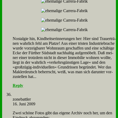
Nost­al­gie hin, Kind­heits­er­in­ne­run­gen her: Hier sind Trau­er­trä­
nen wahr­lich fehl am Plat­ze! Aus ei­ner tri­sten In­du­strie­bra­che
wur­de vor­zeig­ba­rer Wohn­raum ge­schaf­fen und ei­ne schä­bi­ge
Ecke der Für­ther Süd­stadt nach­hal­tig auf­ge­mö­belt. Daß mei­
ner ei­ner trotz­dem nicht in die­ser Im­mo­bi­lie woh­nen woll­te,
liegt in der wahr­lich »ver­kehrs­gün­sti­gen La­ge« und den
»groß­zü­gig-in­di­vi­du­el­len« Grund­ris­sen be­grün­det. Wer das
Mak­ler­deutsch be­herrscht, weiß, was man sich dar­un­ter vor­
zu­stel­len hat...
Reply
zone­batt­ler
16. Juni 2009
Zwei schö­ne Fo­tos gibt das ei­ge­ne Ar­chiv noch her, um den
Ein­druck ab­zu­run­den: