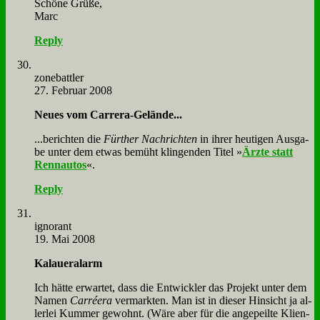
Schö­ne Grü­ße,
Marc
Reply
zone­batt­ler
27. Februar 2008
Neu­es vom Car­rera-Ge­län­de...
...be­rich­ten die
Für­ther Nach­rich­ten
in ih­rer heu­ti­gen Aus­ga­
be un­ter dem et­was be­müht klin­gen­den Ti­tel »
Ärz­te statt
Renn­au­tos
«.
Reply
igno­rant
19. Mai 2008
Ka­lau­er­alarm
Ich hät­te er­war­tet, dass die Ent­wick­ler das Pro­jekt un­ter dem
Na­men
Car­ré­era
ver­mark­ten. Man ist in die­ser Hin­sicht ja al­
ler­lei Kum­mer ge­wohnt. (Wä­re aber für die an­ge­peil­te Kli­en­