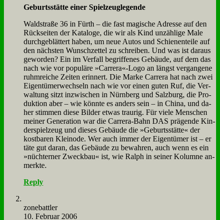
Ge­burts­stät­te ei­ner Spiel­zeug­le­gen­de
Wald­stra­ße 36 in Fürth – die fast ma­gi­sche Adres­se auf den
Rück­sei­ten der Ka­ta­lo­ge, die wir als Kind un­zäh­li­ge Ma­le
durch­ge­blät­tert ha­ben, um neue Au­tos und Schie­nen­tei­le auf
den näch­sten Wunsch­zet­tel zu schrei­ben. Und was ist dar­aus
ge­wor­den? Ein im Ver­fall be­grif­fe­nes Ge­bäu­de, auf dem das
nach wie vor po­pu­lä­re »Carrera«-Logo an längst ver­gan­ge­ne
ruhm­rei­che Zei­ten er­in­nert. Die Mar­ke Car­rera hat nach zwei
Ei­gen­tü­mer­wech­seln nach wie vor ei­nen gu­ten Ruf, die Ver­
wal­tung sitzt in­zwi­schen in Nürn­berg und Salz­burg, die Pro­
duk­ti­on aber – wie könn­te es an­ders sein – in Chi­na, und da­
her stim­men die­se Bil­der et­was trau­rig. Für vie­le Men­schen
mei­ner Ge­ne­ra­ti­on war die Car­rera-Bahn DAS prä­gen­de Kin­
der­spiel­zeug und die­ses Ge­bäu­de die »Ge­burts­stät­te« der
kost­ba­ren Klein­ode. Wer auch im­mer der Ei­gen­tü­mer ist – er
tä­te gut dar­an, das Ge­bäu­de zu be­wah­ren, auch wenn es ein
»nüch­ter­ner Zweck­bau« ist, wie Ralph in sei­ner Ko­lum­ne an­
merk­te.
Reply
zone­batt­ler
10. Februar 2006