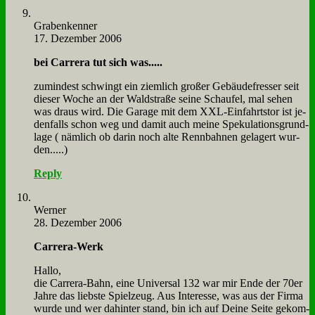
Gra­ben­ken­ner
17. Dezember 2006
bei Car­rera tut sich was.....
zu­min­dest schwingt ein ziem­lich gro­ßer Ge­bäu­de­fres­ser seit
die­ser Wo­che an der Wald­stra­ße sei­ne Schau­fel, mal se­hen
was draus wird. Die Ga­ra­ge mit dem XXL-Ein­fahrts­tor ist je­
den­falls schon weg und da­mit auch mei­ne Spe­ku­la­ti­ons­grund­
la­ge ( näm­lich ob dar­in noch al­te Renn­bah­nen ge­la­gert wur­
den.....)
Reply
Wer­ner
28. Dezember 2006
Car­rera-Werk
Hal­lo,
die Car­rera-Bahn, ei­ne Uni­ver­sal 132 war mir En­de der 70er
Jah­re das lieb­ste Spiel­zeug. Aus In­ter­es­se, was aus der Fir­ma
wur­de und wer da­hin­ter stand, bin ich auf Dei­ne Sei­te ge­kom­