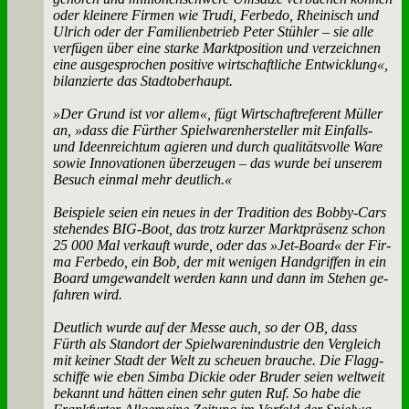
oder klei­ne­re Fir­men wie Tru­di, Fer­be­do, Rhei­nisch und
Ul­rich oder der Fa­mi­li­en­be­trieb Pe­ter Stüh­ler – sie al­le
ver­fü­gen über ei­ne star­ke Markt­po­si­ti­on und ver­zeich­nen
ei­ne aus­ge­spro­chen po­si­ti­ve wirt­schaft­li­che Ent­wick­lung«,
bi­lan­zier­te das Stadt­ober­haupt.
»Der Grund ist vor al­lem«, fügt Wirt­schaft­re­fe­rent Mül­ler
an, »dass die Für­ther Spiel­wa­ren­her­stel­ler mit Ein­falls-
und Ideen­reich­tum agie­ren und durch qua­li­täts­vol­le Wa­re
so­wie In­no­va­tio­nen über­zeu­gen – das wur­de bei un­se­rem
Be­such ein­mal mehr deut­lich.«
Bei­spie­le sei­en ein neu­es in der Tra­di­ti­on des Bob­by-Cars
ste­hen­des BIG-Boot, das trotz kur­zer Markt­prä­senz schon
25 000 Mal ver­kauft wur­de, oder das »Jet-Board« der Fir­
ma Fer­be­do, ein Bob, der mit we­ni­gen Hand­grif­fen in ein
Board um­ge­wan­delt wer­den kann und dann im Ste­hen ge­
fah­ren wird.
Deut­lich wur­de auf der Mes­se auch, so der OB, dass
Fürth als Stand­ort der Spiel­wa­ren­in­du­strie den Ver­gleich
mit kei­ner Stadt der Welt zu scheu­en brau­che. Die Flagg­
schif­fe wie eben Sim­ba Dickie oder Bru­der sei­en welt­weit
be­kannt und hät­ten ei­nen sehr gu­ten Ruf. So ha­be die