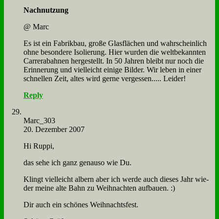
Nach­nut­zung
@ Marc
Es ist ein Fa­brik­bau, gro­ße Glas­flä­chen und wahr­schein­lich
oh­ne be­son­de­re Iso­lie­rung. Hier wur­den die welt­be­kann­ten
Car­re­r­abah­nen her­ge­stellt. In 50 Jah­ren bleibt nur noch die
Er­in­ne­rung und viel­leicht ei­ni­ge Bil­der. Wir le­ben in ei­ner
schnel­len Zeit, al­tes wird ger­ne ver­ges­sen..... Lei­der!
Reply
Marc_303
20. Dezember 2007
Hi Rup­pi,
das se­he ich ganz ge­nau­so wie Du.
Klingt viel­leicht al­bern aber ich wer­de auch die­ses Jahr wie­
der mei­ne al­te Bahn zu Weih­nach­ten auf­bau­en. :)
Dir auch ein schö­nes Weih­nachts­fest.