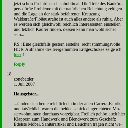
jetzt schon für in­trin­sisch sub­ob­ti­mal: Die Tie­fe des Bau­kör­
pers dürf­te Pro­ble­me mit der na­tür­li­chen Be­lich­tung zei­ti­gen
und die La­ge an der stark be­fah­re­nen Kreu­zung
Waldstraße/Flößaustraße ist auch al­les an­de­re als ru­hig. Aber
es wer­den sich gleich­wohl reich­lich In­ter­es­sen­ten ein­stel­len
und letz­lich Käu­fer fin­den, des­sen kann man wohl si­cher
sein...
P.S.: Ei­ne gleich­falls ge­stern er­stell­te, recht stim­mungs­vol­le
HDR-Auf­nah­me des leer­ge­räum­ten Erd­ge­scho­ßes zei­ge ich
hier
!
Reply
zone­batt­ler
1. Juli 2007
Haus­gei­ster...
...fan­den sich heu­te reich­lich ein in der al­ten Car­rera-Fa­brik,
und tat­säch­lich wa­ren die bei­den schick ein­ge­rich­te­ten Mu­
ster­woh­nun­gen durch­aus vor­zeig­bar. Frei­lich ge­hört auch hier
Klap­pern zum Hand­werk und Blend­werk zum Ge­schäft:
Edel­ste Mö­bel, Sa­ni­tär­ar­ti­kel und Leuch­ten tra­gen nicht we­