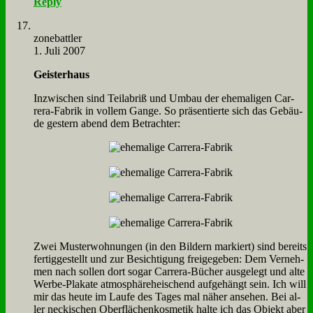
Reply
zone­batt­ler
1. Juli 2007
Gei­ster­haus
In­zwi­schen sind Teil­ab­riß und Um­bau der ehe­ma­li­gen Car­
rera-Fa­brik in vol­lem Gan­ge. So prä­sen­tier­te sich das Ge­bäu­
de ge­stern abend dem Be­trach­ter:
Zwei Mu­ster­woh­nun­gen (in den Bil­dern mar­kiert) sind be­reits
fer­tig­ge­stellt und zur Be­sich­ti­gung frei­ge­ge­ben: Dem Ver­neh­
men nach sol­len dort so­gar Car­rera-Bü­cher aus­ge­legt und al­te
Wer­be-Pla­ka­te at­mo­sphäreh­ei­schend auf­ge­hängt sein. Ich will
mir das heu­te im Lau­fe des Ta­ges mal nä­her an­se­hen. Bei al­
ler necki­schen Ober­flä­chen­k­os­me­tik hal­te ich das Ob­jekt aber