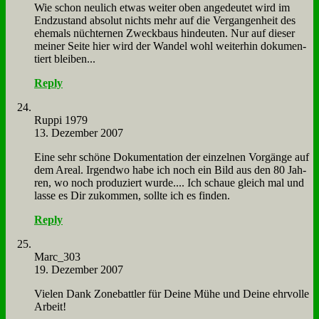
Wie schon neu­lich et­was wei­ter oben an­ge­deu­tet wird im
End­zu­stand ab­so­lut nichts mehr auf die Ver­gan­gen­heit des
ehe­mals nüch­ter­nen Zweck­baus hin­deu­ten. Nur auf die­ser
mei­ner Sei­te hier wird der Wan­del wohl wei­ter­hin do­ku­men­
tiert blei­ben...
Reply
Rup­pi 1979
13. Dezember 2007
Ei­ne sehr schö­ne Do­ku­men­ta­ti­on der ein­zel­nen Vor­gän­ge auf
dem Are­al. Ir­gend­wo ha­be ich noch ein Bild aus den 80 Jah­
ren, wo noch pro­du­ziert wur­de.... Ich schaue gleich mal und
las­se es Dir zu­kom­men, soll­te ich es fin­den.
Reply
Marc_303
19. Dezember 2007
Vie­len Dank Zone­batt­ler für Dei­ne Mü­he und Dei­ne ehr­vol­le
Ar­beit!