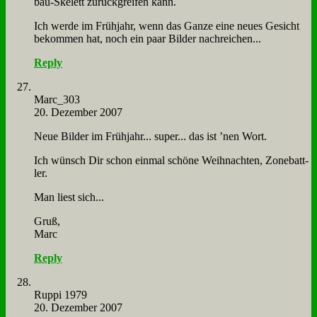
bau-Ske­lett zu­rück­grei­fen kann.
Ich wer­de im Früh­jahr, wenn das Gan­ze ei­ne neu­es Ge­sicht
be­kom­men hat, noch ein paar Bil­der nach­rei­chen...
Reply
Marc_303
20. Dezember 2007
Neue Bil­der im Früh­jahr... su­per... das ist ’nen Wort.
Ich wünsch Dir schon ein­mal schö­ne Weih­nach­ten, Zone­batt­
ler.
Man liest sich...
Gruß,
Marc
Reply
Rup­pi 1979
20. Dezember 2007