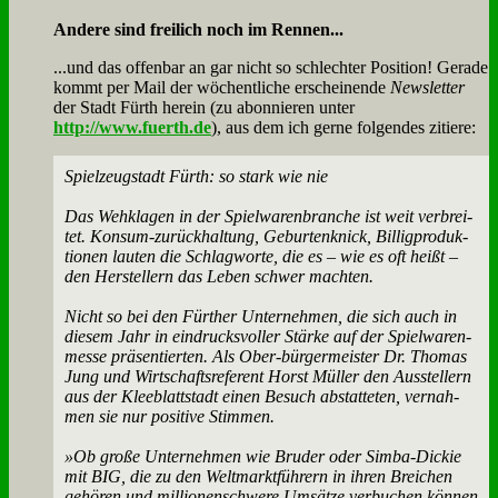
An­de­re sind frei­lich noch im Ren­nen...
...und das of­fen­bar an gar nicht so schlech­ter Po­si­ti­on! Ge­ra­de
kommt per Mail der wö­chent­li­che er­schei­nen­de
News­let­ter
der Stadt Fürth her­ein (zu abon­nie­ren un­ter
http://www.fuerth.de
), aus dem ich ger­ne fol­gen­des zi­tie­re:
Spiel­zeug­stadt Fürth: so stark wie nie
Das Weh­kla­gen in der Spiel­wa­ren­bran­che ist weit ver­brei­
tet. Kon­sum-zu­rück­hal­tung, Ge­bur­ten­knick, Bil­lig­pro­duk­
tio­nen lau­ten die Schlag­wor­te, die es – wie es oft heißt –
den Her­stel­lern das Le­ben schwer mach­ten.
Nicht so bei den Für­ther Un­ter­neh­men, die sich auch in
die­sem Jahr in ein­drucks­vol­ler Stär­ke auf der Spiel­wa­ren­
mes­se prä­sen­tier­ten. Als Ober-bür­ger­mei­ster Dr. Tho­mas
Jung und Wirt­schafts­re­fe­rent Horst Mül­ler den Aus­stel­lern
aus der Klee­blatt­stadt ei­nen Be­such ab­stat­te­ten, ver­nah­
men sie nur po­si­ti­ve Stim­men.
»Ob gro­ße Un­ter­neh­men wie Bru­der oder Sim­ba-Dickie
mit BIG, die zu den Welt­markt­füh­rern in ih­ren Brei­chen
ge­hö­ren und mil­lio­nen­schwe­re Um­sät­ze ver­bu­chen kön­nen