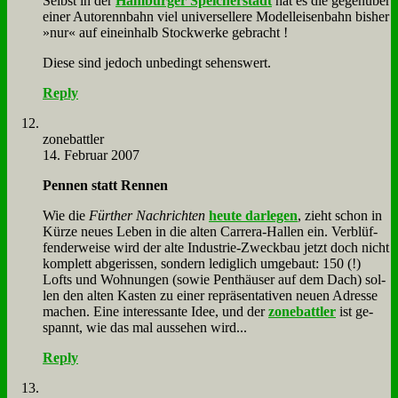
Selbst in der
Ham­bur­ger Spei­cher­stadt
hat es die ge­gen­über
ei­ner Au­to­renn­bahn viel uni­ver­sel­le­re Mo­dell­ei­sen­bahn bis­her
»nur« auf ein­ein­halb Stock­wer­ke ge­bracht !
Die­se sind je­doch un­be­dingt se­hens­wert.
Reply
zone­batt­ler
14. Februar 2007
Pen­nen statt Ren­nen
Wie die
Für­ther Nach­rich­ten
heu­te dar­le­gen
, zieht schon in
Kür­ze neu­es Le­ben in die al­ten Car­rera-Hal­len ein. Ver­blüf­
fen­der­wei­se wird der al­te In­du­strie-Zweck­bau jetzt doch nicht
kom­plett ab­ge­ris­sen, son­dern le­dig­lich um­ge­baut: 150 (!)
Lofts und Woh­nun­gen (so­wie Pent­häu­ser auf dem Dach) sol­
len den al­ten Ka­sten zu ei­ner re­prä­sen­ta­ti­ven neu­en Adres­se
ma­chen. Ei­ne in­ter­es­san­te Idee, und der
zone­batt­ler
ist ge­
spannt, wie das mal aus­se­hen wird...
Reply