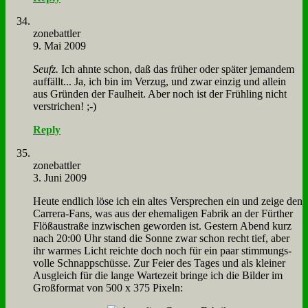
zone­batt­ler
9. Mai 2009
Seufz.
Ich ahn­te schon, daß das frü­her oder spä­ter je­man­dem
auf­fällt... Ja, ich bin im Ver­zug, und zwar ein­zig und al­lein
aus Grün­den der Faul­heit. Aber noch ist der Früh­ling nicht
ver­stri­chen! ;-)
Reply
zone­batt­ler
3. Juni 2009
Heu­te end­lich lö­se ich ein al­tes Ver­spre­chen ein und zei­ge den
Car­rera-Fans, was aus der ehe­ma­li­gen Fa­brik an der Für­ther
Flö­ß­au­stra­ße in­zwi­schen ge­wor­den ist. Ge­stern Abend kurz
nach 20:00 Uhr stand die Son­ne zwar schon recht tief, aber
ihr war­mes Licht reich­te doch noch für ein paar stim­mungs­
vol­le Schnapp­schüs­se. Zur Fei­er des Ta­ges und als klei­ner
Aus­gleich für die lan­ge War­te­zeit brin­ge ich die Bil­der im
Groß­for­mat von 500 x 375 Pi­xeln: