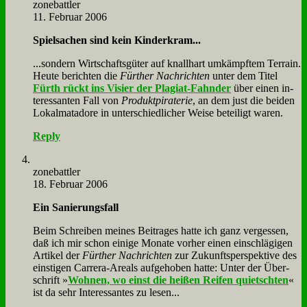
zone­batt­ler
11. Februar 2006
Spiel­sa­chen sind kein Kin­der­kram...
...son­dern Wirt­schafts­gü­ter auf knall­hart um­kämpf­tem Ter­rain.
Heu­te be­rich­ten die
Für­ther Nach­rich­ten
un­ter dem Ti­tel
Fürth rückt ins Vi­sier der Pla­gi­at-Fahn­der
über ei­nen in­
ter­es­san­ten Fall von
Pro­dukt­pi­ra­te­rie
, an dem just die bei­den
Lo­kal­ma­ta­do­re in un­ter­schied­li­cher Wei­se be­tei­ligt wa­ren.
Reply
zone­batt­ler
18. Februar 2006
Ein Sa­nie­rungs­fall
Beim Schrei­ben mei­nes Bei­tra­ges hat­te ich ganz ver­ges­sen,
daß ich mir schon ei­ni­ge Mo­na­te vor­her ei­nen ein­schlä­gi­gen
Ar­ti­kel der
Für­ther Nach­rich­ten
zur Zu­kunfts­per­spek­ti­ve des
ein­sti­gen Car­rera-Are­als auf­ge­ho­ben hat­te: Un­ter der Über­
schrift »
Woh­nen, wo einst die hei­ßen Rei­fen quietsch­ten
«
ist da sehr In­ter­es­san­tes zu le­sen...