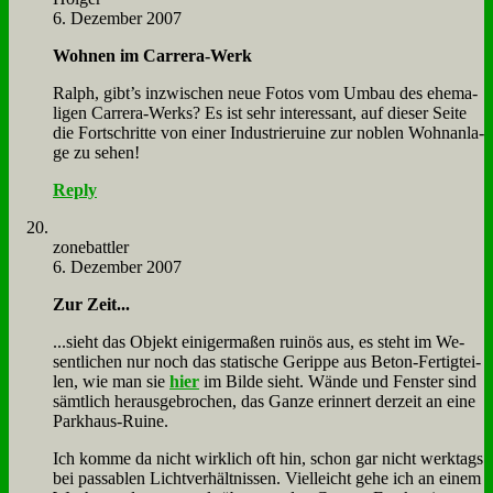
6. Dezember 2007
Woh­nen im Car­rera-Werk
Ralph, gibt’s in­zwi­schen neue Fo­tos vom Um­bau des ehe­ma­
li­gen Car­rera-Werks? Es ist sehr in­ter­es­sant, auf die­ser Sei­te
die Fort­schrit­te von ei­ner In­du­strie­rui­ne zur no­blen Wohn­an­la­
ge zu se­hen!
Reply
zone­batt­ler
6. Dezember 2007
Zur Zeit...
...sieht das Ob­jekt ei­ni­ger­ma­ßen rui­nös aus, es steht im We­
sent­li­chen nur noch das sta­ti­sche Ge­rip­pe aus Be­ton-Fer­tig­tei­
len, wie man sie
hier
im Bil­de sieht. Wän­de und Fen­ster sind
sämt­lich her­aus­ge­bro­chen, das Gan­ze er­in­nert der­zeit an ei­ne
Park­haus-Rui­ne.
Ich kom­me da nicht wirk­lich oft hin, schon gar nicht werk­tags
bei pas­sa­blen Licht­ver­hält­nis­sen. Viel­leicht ge­he ich an ei­nem