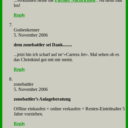
...ver­kün­den heu­te die
Für­ther Nach­rich­ten
. Na denn mal
los!
Reply
Gra­ben­ken­ner
5. November 2006
dem zone­batt­ler sei Dank........
...jetzt bin ich scharf auf ne‘»Carrera Jet«. Mal se­hen ob es
das Christ­kind gut mit mir meint.
Reply
zone­batt­ler
5. November 2006
zonebattler’s An­la­ge­be­ra­tung
Off­line ein­kau­fen + on­line ver­kau­fen = Ren­ten-Ein­tritts­al­ter 5
Jah­re vor­zie­hen.
Reply