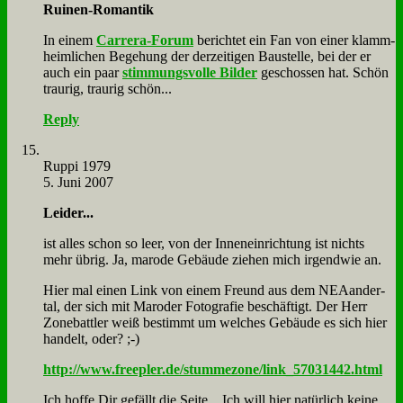
Rui­nen-Ro­man­tik
In ei­nem
Car­rera-Fo­rum
be­rich­tet ein Fan von ei­ner klamm­
heim­li­chen Be­ge­hung der der­zei­ti­gen Bau­stel­le, bei der er
auch ein paar
stim­mungs­vol­le Bil­der
ge­schos­sen hat. Schön
trau­rig, trau­rig schön...
Reply
Rup­pi 1979
5. Juni 2007
Lei­der...
ist al­les schon so leer, von der In­nen­ein­rich­tung ist nichts
mehr üb­rig. Ja, ma­ro­de Ge­bäu­de zie­hen mich ir­gend­wie an.
Hier mal ei­nen Link von ei­nem Freund aus dem NEA­an­der­
tal, der sich mit Ma­ro­der Fo­to­gra­fie be­schäf­tigt. Der Herr
Zone­batt­ler weiß be­stimmt um wel­ches Ge­bäu­de es sich hier
han­delt, oder? ;-)
http://www.freepler.de/stummezone/link_57031442.html
Ich hof­fe Dir ge­fällt die Sei­te... Ich will hier na­tür­lich kei­ne