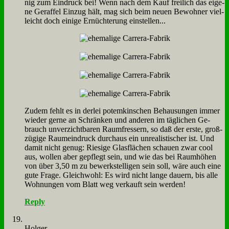
nig zum Ein­druck bei! Wenn nach dem Kauf frei­lich das ei­ge­
ne Ge­raf­fel Ein­zug hält, mag sich beim neu­en Be­woh­ner viel­
leicht doch ei­ni­ge Er­nüch­te­rung ein­stel­len...
Zu­dem fehlt es in der­lei po­tem­kin­schen Be­hau­sun­gen im­mer
wie­der ger­ne an Schrän­ken und an­de­ren im täg­li­chen Ge­
brauch un­ver­zicht­ba­ren Raum­fres­sern, so daß der er­ste, groß­
zü­gi­ge Raum­ein­druck durch­aus ein un­rea­li­sti­scher ist. Und
da­mit nicht ge­nug: Rie­si­ge Glas­flä­chen schau­en zwar cool
aus, wol­len aber ge­pflegt sein, und wie das bei Raum­hö­hen
von über 3,50 m zu be­werk­stel­li­gen sein soll, wä­re auch ei­ne
gu­te Fra­ge. Gleich­wohl: Es wird nicht lan­ge dau­ern, bis al­le
Woh­nun­gen vom Blatt weg ver­kauft sein wer­den!
Reply
Hol­ger