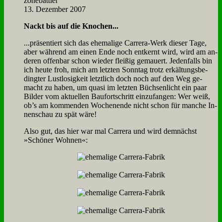
zone­batt­ler
13. Dezember 2007
Nackt bis auf die Kno­chen...
...prä­sen­tiert sich das ehe­ma­li­ge Car­rera-Werk die­ser Ta­ge,
aber wäh­rend am ei­nen En­de noch ent­kernt wird, wird am an­
de­ren of­fen­bar schon wie­der flei­ßig ge­mau­ert. Je­den­falls bin
ich heu­te froh, mich am letz­ten Sonn­tag trotz er­käl­tungs­be­
ding­ter Lust­lo­sig­keit letzt­lich doch noch auf den Weg ge­
macht zu ha­ben, um qua­si im letz­ten Büch­sen­licht ein paar
Bil­der vom ak­tu­el­len Bau­fort­schritt ein­zu­fan­gen: Wer weiß,
ob’s am kom­men­den Wo­chen­en­de nicht schon für man­che In­
nen­schau zu spät wä­re!
Al­so gut, das hier war mal Car­rera und wird dem­nächst
»Schö­ner Woh­nen«: