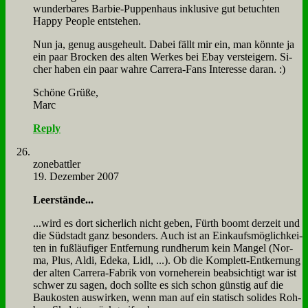
wun­der­ba­res Bar­bie-Pup­pen­haus in­klu­si­ve gut be­tuch­ten
Hap­py Peo­p­le ent­ste­hen.
Nun ja, ge­nug aus­ge­heult. Da­bei fällt mir ein, man könn­te ja
ein paar Brocken des al­ten Wer­kes bei Ebay ver­stei­gern. Si­
cher ha­ben ein paar wah­re Car­rera-Fans In­ter­es­se dar­an. :)
Schö­ne Grü­ße,
Marc
Reply
zone­batt­ler
19. Dezember 2007
Leer­stän­de...
...wird es dort si­cher­lich nicht ge­ben, Fürth boomt der­zeit und
die Süd­stadt ganz be­son­ders. Auch ist an Ein­kaufs­mög­lich­kei­
ten in fuß­läu­fi­ger Ent­fer­nung rund­her­um kein Man­gel (Nor­
ma, Plus, Al­di, Ede­ka, Lidl, ...). Ob die Kom­plett-Ent­ker­nung
der al­ten Car­rera-Fa­brik von vor­ne­her­ein be­ab­sich­tigt war ist
schwer zu sa­gen, doch soll­te es sich schon gün­stig auf die
Bau­ko­sten aus­wir­ken, wenn man auf ein sta­tisch so­li­des Roh­