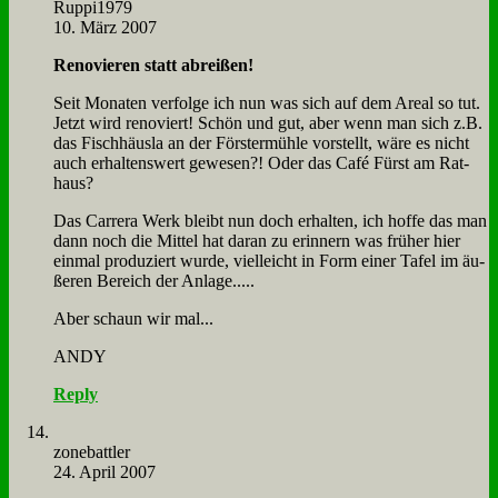
Ruppi1979
10. März 2007
Re­no­vie­ren statt ab­rei­ßen!
Seit Mo­na­ten ver­fol­ge ich nun was sich auf dem Are­al so tut.
Jetzt wird re­no­viert! Schön und gut, aber wenn man sich z.B.
das Fisch­häus­la an der För­ster­müh­le vor­stellt, wä­re es nicht
auch er­hal­tens­wert ge­we­sen?! Oder das Ca­fé Fürst am Rat­
haus?
Das Car­rera Werk bleibt nun doch er­hal­ten, ich hof­fe das man
dann noch die Mit­tel hat dar­an zu er­in­nern was frü­her hier
ein­mal pro­du­ziert wur­de, viel­leicht in Form ei­ner Ta­fel im äu­
ße­ren Be­reich der An­la­ge.....
Aber schaun wir mal...
ANDY
Reply
zone­batt­ler
24. April 2007