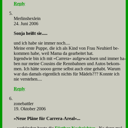
Reply
Mer­lins­hex­lein
24. Juni 2006
Son­ja heißt sie.....
und ich ha­be sie im­mer noch....
Mei­ne er­ste Pup­pe, die ich als Kind von Frau Neu­hierl be­
kom­men ha­be, weil Ma­ma da ge­ar­bei­tet hat.
Ir­gend­wie bin ich mit »Car­rera« auf­ge­wach­sen und im­mer ha­
ben nur mei­ne Cou­sins die Renn­bah­nen und Au­tos be­kom­
men. Ich hät­te soooo ger­ne selbst auch ei­ne ge­habt. War­um
war das da­mals ei­gent­lich nichts für Mä­dels??? Konn­te ich
nie ver­ste­hen....
Reply
zone­batt­ler
19. Oktober 2006
»Neue Plä­ne für Car­rera-Are­al«...