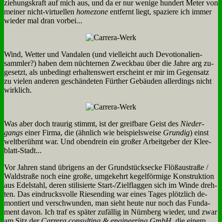
zie­hungs­kraft auf mich aus, und da er nur we­ni­ge hun­dert Me­ter von
mei­ner nicht-vir­tu­el­len
ho­me­zo­ne
ent­fernt liegt, spa­zie­re ich im­mer
wie­der mal dran vor­bei...
Wind, Wet­ter und Van­da­len (und viel­leicht auch De­vo­tio­na­li­en­
samm­ler?) ha­ben dem nüch­ter­nen Zweck­bau über die Jah­re arg zu­
ge­setzt, als un­be­dingt er­hal­tens­wert er­scheint er mir im Ge­gen­satz
zu vie­len an­de­ren ge­schän­de­ten Für­ther Ge­bäu­den al­ler­dings nicht
wirk­lich.
Was aber doch trau­rig stimmt, ist der greif­ba­re Geist des
Nie­der­
gangs
ei­ner Fir­ma, die (ähn­lich wie bei­spiels­wei­se
Grun­dig
) einst
welt­be­rühmt war. Und oben­drein ein gro­ßer Ar­beit­ge­ber der Klee­
blatt-Stadt...
Vor Jah­ren stand üb­ri­gens an der Grund­stücks­ecke Flö­ß­au­stra­ße /
Wald­stra­ße noch ei­ne gro­ße, um­ge­kehrt ke­gel­för­mi­ge Kon­struk­ti­on
aus Edel­stahl, de­ren sti­li­sier­te Start-/Ziel­flag­gen sich im Win­de dreh­
ten. Das ein­drucks­vol­le Rie­sen­ding war ei­nes Ta­ges plötz­lich de­
mon­tiert und ver­schwun­den, man sieht heu­te nur noch das Fun­da­
ment da­von. Ich traf es spä­ter zu­fäl­lig in Nürn­berg wie­der, und zwar
am Sitz der
Car­rera con­sul­ting & en­gi­nee­ring GmbH
, die ei­nem