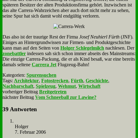
spä­te­ren Be­sit­zer der al­ten Pro­duk­ti­ons­fir­ma ge­hört. In­zwi­schen ist
das al­te Car­rera-Wahr­zei­chen aber auch dort nicht mehr zu se­hen,
sei­ne Spur hat sich da­mit wohl end­gül­tig ver­lo­ren.
Das al­so ist der trau­ri­ge Rest der Fir­ma
Jo­sef Neu­hierl Fürth
(JNF).
Ei­ni­ges an Hin­ter­grund­wis­sen zur Fir­men- und Pro­dukt­ge­schich­te
kann man auf den Sei­ten von
Hol­ger Schle­gel­milch
nach­le­sen. Der
zone­batt­ler
in­des­sen sah sich schon im­mer ab­seits des Main­streams:
Die ein­zi­ge Car­rera-Packung, die er als Kind be­saß, war ei­ne be­reits
da­mals sel­te­ne
Car­rera Jet
Flug­zeug-Bahn!
Kategorien:
Spurensuchen
Tags:
Architektur
,
Fotostrecken
,
Fürth
,
Geschichte
,
Nachbarschaft
,
Spielzeug
,
Wehmut
,
Wirtschaft
vorheriger Beitrag
Breitgetreten
nächster Beitrag
Vom Schneeball zur Lawine?
39 Antworten
Hol­ger
7. Februar 2006