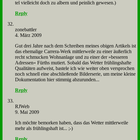
tel viel­leicht doch zu al­bern und pein­lich ge­we­sen.)
Reply
zone­batt­ler
4. März 2009
Gut drei Jah­re nach dem Schrei­ben mei­nes obi­gen Ar­ti­kels ist
das ehe­ma­li­ge Car­rera-Werk mitt­ler­wei­le zu ei­ner äu­ßer­lich
recht schmucken Wohn­an­la­ge und zu ei­ner der »bes­se­ren
Adres­sen« Fürths mu­tiert. So­bald das Wet­ter früh­lings­haf­te
Qua­li­tä­ten auf­weist, ba­ste­le ich wie wei­ter oben ver­spro­chen
noch schnell ei­ne ab­schlie­ßen­de Bil­der­se­rie, um mei­ne klei­ne
Do­ku­men­ta­ti­on hier stim­mig ab­zu­run­den...
Reply
RJ­Web
9. Mai 2009
Ich möch­te be­mor­ken ha­ben, dass das Wet­ter mitt­ler­wei­le
mehr als früh­lings­haft ist... ;-)
Reply