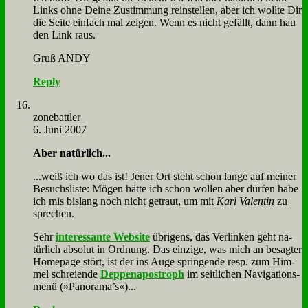
Links oh­ne Dei­ne Zu­stim­mung rein­stel­len, aber ich woll­te Dir
die Sei­te ein­fach mal zei­gen. Wenn es nicht ge­fällt, dann hau
den Link raus.
Gruß ANDY
Reply
zone­batt­ler
6. Juni 2007
Aber na­tür­lich...
...weiß ich wo das ist! Je­ner Ort steht schon lan­ge auf mei­ner
Be­suchs­li­ste: Mö­gen hät­te ich schon wol­len aber dür­fen ha­be
ich mis bis­lang noch nicht ge­traut, um mit
Karl Va­len­tin
zu
spre­chen.
Sehr
in­ter­es­san­te Web­site
üb­ri­gens, das Ver­lin­ken geht na­
tür­lich ab­so­lut in Ord­nung. Das ein­zi­ge, was mich an be­sag­ter
Home­page stört, ist der ins Au­ge sprin­gen­de resp. zum Him­
mel schrei­en­de
Dep­pen­apo­stroph
im seit­li­chen Na­vi­ga­ti­ons­
me­nü (»Panorama’s«)...