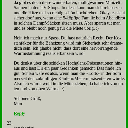
da gibt es doch die­se wun­der­ba­ren, mol­lig­war­men Mi­ni­zelt-
Sau­nen in den TV-Shops. In die­se kann man sich rein­set­zen
und die Hit­ze mal so rich­tig schön hoch­dre­hen. Okay, es sieht
si­cher doof aus, wenn ei­ne 5‑köpfige Fa­mi­lie beim Abend­brot
in sol­chen Dampf-Säcken sit­zen muss. Aber spa­ren tut man
und es bleibt noch ge­nug für die Mie­te üb­rig. ;)
Nein ich mach nur Spass, Du hast na­tür­lich Recht. Der Ko­
sten­fak­tor für die Be­hei­zung wird mit Si­cher­heit sehr dra­ma­
tisch sein. Ich glau­be nicht, dass dort ei­ne her­vor­ran­gen­de
Wär­me­däm­mung rea­li­sier­bar sein wird.
Du denkst über die schicken Hoch­glanz-Prä­sen­ta­tio­nen hin­
aus und hast Dir ein paar Ge­dan­ken ge­macht. Das fin­de ich
gut. Schlau wä­re es al­so, wenn man die »Lofts« in der Som­
mer­zeit den zu­künf­ti­gen Käufern/Mietern prä­sen­tie­ren wür­de.
Al­so ich wür­de wohl in die Mit­te zie­hen, da ha­be ich von un­
ten und von oben Wär­me. :)
Schö­nen Gruß,
Marc
Reply