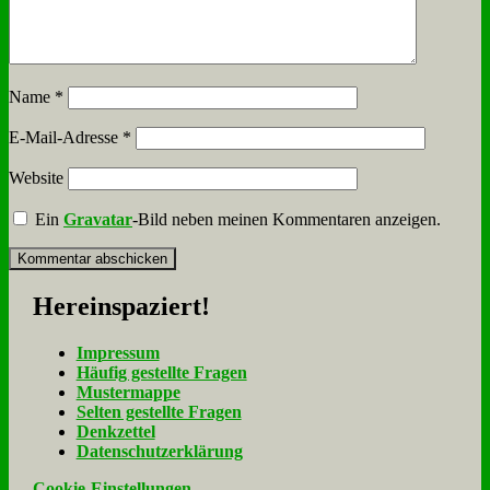
Name
*
E-Mail-Adresse
*
Website
Ein
Gravatar
-Bild neben meinen Kommentaren anzeigen.
Her­ein­spa­ziert!
Im­pres­sum
Häu­fig ge­stell­te Fra­gen
Mu­ster­map­pe
Sel­ten ge­stell­te Fra­gen
Denk­zet­tel
Da­ten­schutz­er­klä­rung
Cookie-Einstellungen