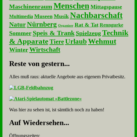
Menschen
Maschinenraum
Mittagspause
Nachbarschaft
Museen
Musik
Multimedia
Nürnberg
Natur
Rat & Tat
Renngurke
Organizer
Technik
Speis & Trank
Sommer
Spielzeug
& Apparate
Wehmut
Urlaub
Tiere
Wirtschaft
Winter
Re­ste von ge­stern...
Alles muß raus: aktuelle An­ge­bo­te aus eigenem Privatbesitz.
Was hier zu sehen ist, ist sämt­lich noch zu haben!
Auf Wie­der­se­hen...
Öffnungszeiten: