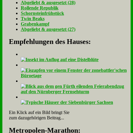
Ab­ge­liebt & aus­ge­setzt (28)
Rol­len­de Re­pu­blik
Schorn­stein­früh­stück
Twin Beaks
Gra­ben­kampf
Ab­ge­liebt & aus­ge­setzt (27)
Empfehlungen des Hauses:
Ein Klick auf ein Bild bringt Sie
zum dazugehörigen Beitrag...
Me­tro­po­len-Ma­ra­thon: