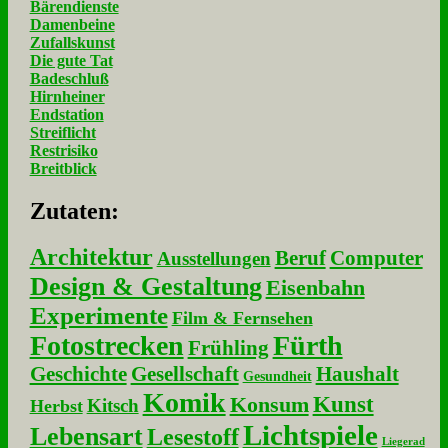
Bärendienste
Damenbeine
Zufallskunst
Die gute Tat
Badeschluß
Hirnheiner
Endstation
Streiflicht
Restrisiko
Breitblick
Zu­ta­ten:
Architektur
Beruf
Computer
Ausstellungen
Design & Gestaltung
Eisenbahn
Experimente
Film & Fernsehen
Fotostrecken
Fürth
Frühling
Geschichte
Gesellschaft
Haushalt
Gesundheit
Komik
Kunst
Konsum
Kitsch
Herbst
Lichtspiele
Lebensart
Lesestoff
Liegerad