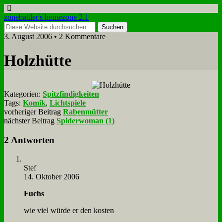
zonebattler's homezone 2.1
3. August 2006 • 2 Kommentare
Holz­hüt­te
Kategorien:
Spitzfindigkeiten
Tags:
Komik
,
Lichtspiele
vorheriger Beitrag
Rabenmütter
nächster Beitrag
Spiderwoman (1)
2 Antworten
Stef
14. Oktober 2006
Fuchs
wie viel wür­de er den ko­sten