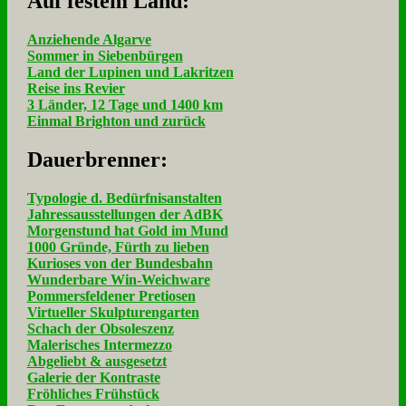
Auf fe­stem Land:
Anziehende Algarve
Sommer in Siebenbürgen
Land der Lupinen und Lakritzen
Reise ins Revier
3 Länder, 12 Tage und 1400 km
Einmal Brighton und zurück
Dau­er­bren­ner:
Typologie d. Bedürfnisanstalten
Jahressausstellungen der AdBK
Morgenstund hat Gold im Mund
1000 Gründe, Fürth zu lieben
Kurioses von der Bundesbahn
Wunderbare Win-Weichware
Pommersfeldener Pretiosen
Virtueller Skulpturengarten
Schach der Obsoleszenz
Malerisches Intermezzo
Abgeliebt & ausgesetzt
Galerie der Kontraste
Fröhliches Frühstück