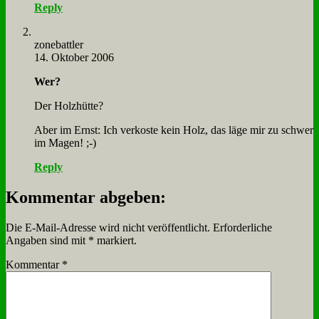
Reply
zone­batt­ler
14. Oktober 2006
Wer?
Der Holz­hüt­te?
Aber im Ernst: Ich ver­ko­ste kein Holz, das lä­ge mir zu schwer
im Ma­gen! ;-)
Reply
Kommentar abgeben:
Die E-Mail-Adresse wird nicht veröffentlicht.
Erforderliche
Angaben sind mit
*
markiert.
Kommentar
*