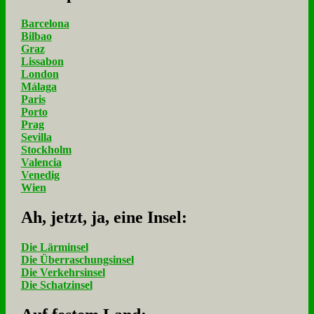
Barcelona
Bilbao
Graz
Lissabon
London
Málaga
Paris
Porto
Prag
Sevilla
Stockholm
Valencia
Venedig
Wien
Ah, jetzt, ja, ei­ne In­sel:
Die Lärminsel
Die Überraschungsinsel
Die Verkehrsinsel
Die Schatzinsel