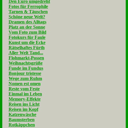
Den Euro umgedreht
Fotos für Ferrophile
Tarnen & Täuschen
Schöne neue Welt?
Dramen des Alltags
Platz an der Sonne
Vom Foto zum Bild
Fotokurs für Faule
Kunst um die Ecke
Rätselhaftes Fürth
Aller Welt Tand...
Flohmarkt-Possen
Weihnachtsgrüße
Funde im Fundus
Bonjour tristesse
Wege zum Ruhm
Nomen est omen
Reste vom Feste
Einmal im Leben
Memory-Effekte
Reisen ins Licht
Reisen im Kopf
Katzenwäsche
Baumsterben
Rotkäppchen