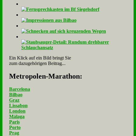
Ein Klick auf ein Bild bringt Sie
zum dazugehörigen Beitrag...
Me­tro­po­len-Ma­ra­thon:
Barcelona
Bilbao
Graz
Lissabon
London
Málaga
Paris
Porto
Prag