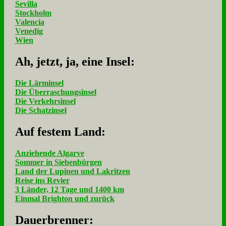
Sevilla
Stockholm
Valencia
Venedig
Wien
Ah, jetzt, ja, ei­ne In­sel:
Die Lärminsel
Die Überraschungsinsel
Die Verkehrsinsel
Die Schatzinsel
Auf fe­stem Land:
Anziehende Algarve
Sommer in Siebenbürgen
Land der Lupinen und Lakritzen
Reise ins Revier
3 Länder, 12 Tage und 1400 km
Einmal Brighton und zurück
Dau­er­bren­ner: