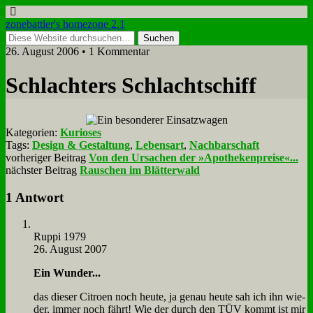
zonebattler's homezone 2.1
26. August 2006 • 1 Kommentar
Schlach­ters Schlacht­schiff
Kategorien:
Kurioses
Tags:
Design & Gestaltung
,
Lebensart
,
Nachbarschaft
vorheriger Beitrag
Von den Ursachen der »Apothekenpreise«...
nächster Beitrag
Rauschen im Blätterwald
1 Antwort
Rup­pi 1979
26. August 2007
Ein Wun­der...
das die­ser Ci­tro­en noch heu­te, ja ge­nau heu­te sah ich ihn wie­
der, im­mer noch fährt! Wie der durch den TÜV kommt ist mir