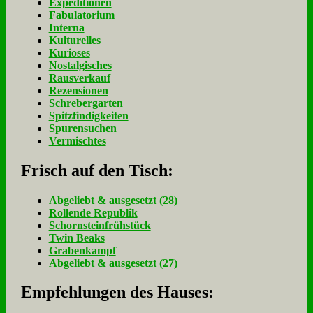
Expeditionen
Fabulatorium
Interna
Kulturelles
Kurioses
Nostalgisches
Rausverkauf
Rezensionen
Schrebergarten
Spitzfindigkeiten
Spurensuchen
Vermischtes
Frisch auf den Tisch:
Ab­ge­liebt & aus­ge­setzt (28)
Rol­len­de Re­pu­blik
Schorn­stein­früh­stück
Twin Beaks
Gra­ben­kampf
Ab­ge­liebt & aus­ge­setzt (27)
Empfehlungen des Hauses: