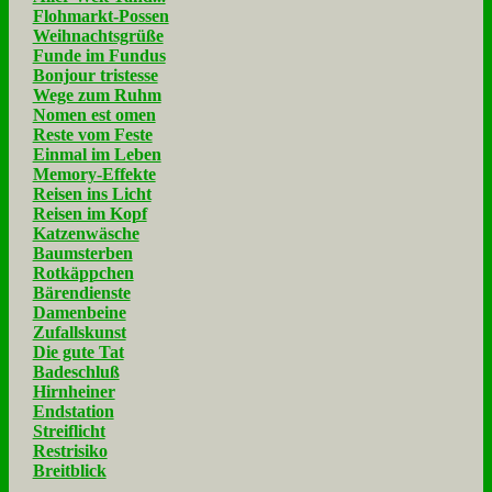
Flohmarkt-Possen
Weihnachtsgrüße
Funde im Fundus
Bonjour tristesse
Wege zum Ruhm
Nomen est omen
Reste vom Feste
Einmal im Leben
Memory-Effekte
Reisen ins Licht
Reisen im Kopf
Katzenwäsche
Baumsterben
Rotkäppchen
Bärendienste
Damenbeine
Zufallskunst
Die gute Tat
Badeschluß
Hirnheiner
Endstation
Streiflicht
Restrisiko
Breitblick