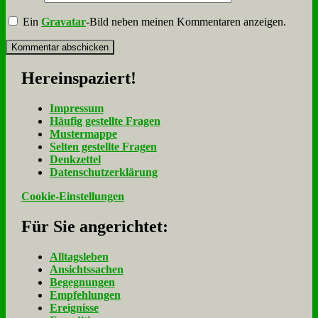
Ein
Gravatar
-Bild neben meinen Kommentaren anzeigen.
Her­ein­spa­ziert!
Im­pres­sum
Häu­fig ge­stell­te Fra­gen
Mu­ster­map­pe
Sel­ten ge­stell­te Fra­gen
Denk­zet­tel
Da­ten­schutz­er­klä­rung
Cookie-Einstellungen
Für Sie an­ge­rich­tet:
Alltagsleben
Ansichtssachen
Begegnungen
Empfehlungen
Ereignisse