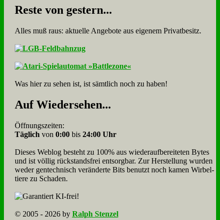
Re­ste von ge­stern...
Alles muß raus: aktuelle An­ge­bo­te aus eigenem Privatbesitz.
Was hier zu sehen ist, ist sämt­lich noch zu haben!
Auf Wie­der­se­hen...
Öffnungszeiten:
Täglich
von
0:00
bis
24:00 Uhr
Dieses Weblog besteht zu 100% aus wie­der­auf­bereite­ten Bytes
und ist völlig rück­stands­frei ent­sorg­bar. Zur Herstellung wurden
weder gen­tech­nisch veränderte Bits benutzt noch kamen Wir­bel­
tiere zu Scha­den.
© 2005 - 2026 by
Ralph Stenzel