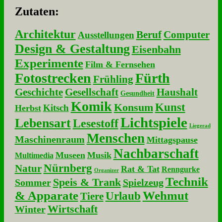
Zu­ta­ten:
Architektur
Beruf
Computer
Ausstellungen
Design & Gestaltung
Eisenbahn
Experimente
Film & Fernsehen
Fotostrecken
Fürth
Frühling
Geschichte
Gesellschaft
Haushalt
Gesundheit
Komik
Kunst
Konsum
Kitsch
Herbst
Lichtspiele
Lebensart
Lesestoff
Liegerad
Menschen
Maschinenraum
Mittagspause
Nachbarschaft
Museen
Musik
Multimedia
Nürnberg
Natur
Rat & Tat
Renngurke
Organizer
Technik
Speis & Trank
Sommer
Spielzeug
& Apparate
Wehmut
Urlaub
Tiere
Wirtschaft
Winter