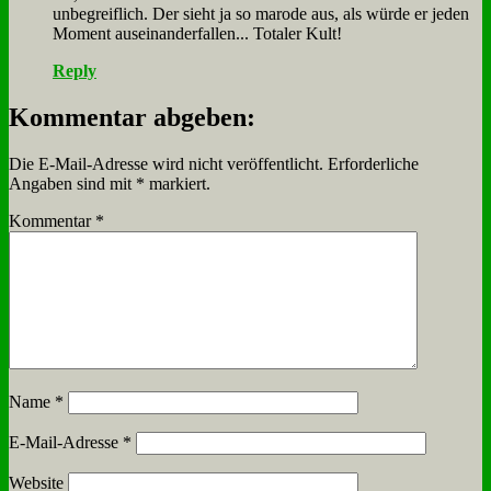
un­be­greif­lich. Der sieht ja so ma­ro­de aus, als wür­de er je­den
Mo­ment aus­ein­an­der­fal­len... To­ta­ler Kult!
Reply
Kommentar abgeben:
Die E-Mail-Adresse wird nicht veröffentlicht.
Erforderliche
Angaben sind mit
*
markiert.
Kommentar
*
Name
*
E-Mail-Adresse
*
Website