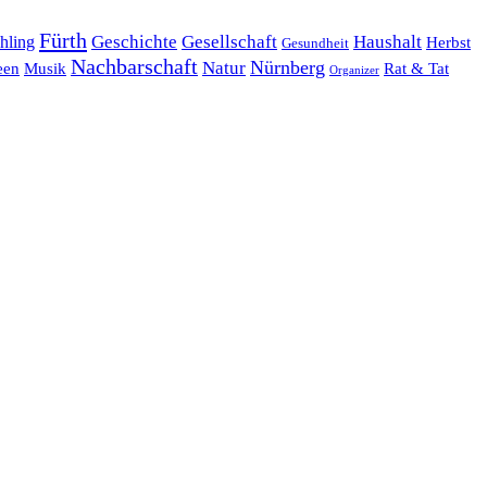
Fürth
hling
Geschichte
Gesellschaft
Haushalt
Herbst
Gesundheit
Nachbarschaft
Nürnberg
Natur
een
Musik
Rat & Tat
Organizer