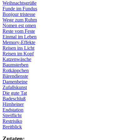
Weihnachtsgrüße
Funde im Fundus
Bonjour tristesse
Wege zum Ruhm
Nomen est omen
Reste vom Feste
Einmal im Leben
Memory-Effekte
Reisen ins Licht
Reisen im Kopf
Katzenwäsche
Baumsterben
Rotkäppchen
Bärendienste
Damenbeine
Zufallskunst
Die gute Tat
Badeschluß
Hirnheiner
Endstation
Streiflicht
Restrisiko
Breitblick
Zu­ta­ten: