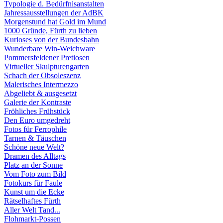
Typologie d. Bedürfnisanstalten
Jahressausstellungen der AdBK
Morgenstund hat Gold im Mund
1000 Gründe, Fürth zu lieben
Kurioses von der Bundesbahn
Wunderbare Win-Weichware
Pommersfeldener Pretiosen
Virtueller Skulpturengarten
Schach der Obsoleszenz
Malerisches Intermezzo
Abgeliebt & ausgesetzt
Galerie der Kontraste
Fröhliches Frühstück
Den Euro umgedreht
Fotos für Ferrophile
Tarnen & Täuschen
Schöne neue Welt?
Dramen des Alltags
Platz an der Sonne
Vom Foto zum Bild
Fotokurs für Faule
Kunst um die Ecke
Rätselhaftes Fürth
Aller Welt Tand...
Flohmarkt-Possen