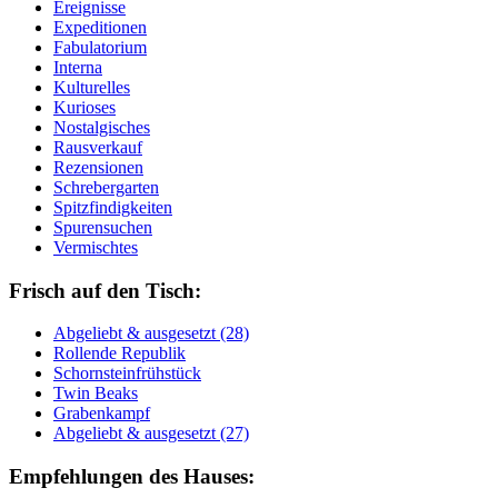
Ereignisse
Expeditionen
Fabulatorium
Interna
Kulturelles
Kurioses
Nostalgisches
Rausverkauf
Rezensionen
Schrebergarten
Spitzfindigkeiten
Spurensuchen
Vermischtes
Frisch auf den Tisch:
Ab­ge­liebt & aus­ge­setzt (28)
Rol­len­de Re­pu­blik
Schorn­stein­früh­stück
Twin Beaks
Gra­ben­kampf
Ab­ge­liebt & aus­ge­setzt (27)
Empfehlungen des Hauses: