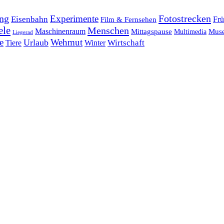
ng
Fotostrecken
Experimente
Eisenbahn
Frü
Film & Fernsehen
ele
Menschen
Maschinenraum
Mittagspause
Mus
Multimedia
Liegerad
e
Wehmut
Urlaub
Tiere
Wirtschaft
Winter