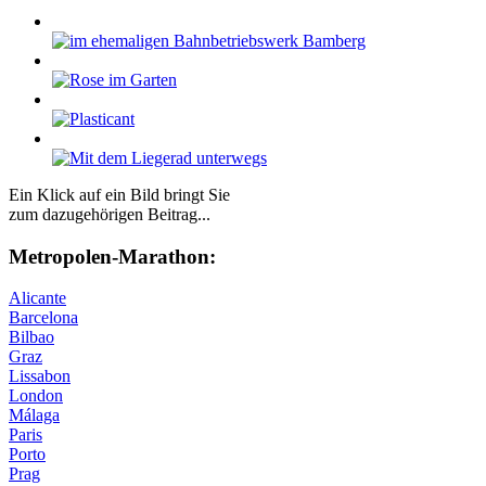
Ein Klick auf ein Bild bringt Sie
zum dazugehörigen Beitrag...
Me­tro­po­len-Ma­ra­thon:
Alicante
Barcelona
Bilbao
Graz
Lissabon
London
Málaga
Paris
Porto
Prag