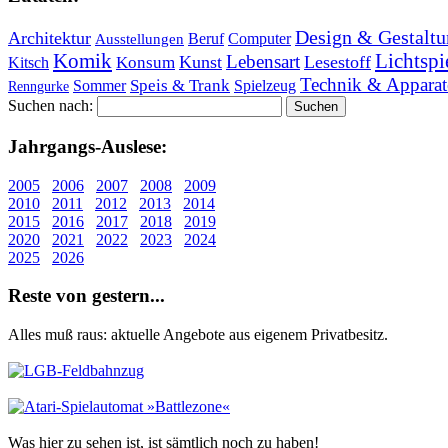
Design & Gestaltu
Architektur
Beruf
Computer
Ausstellungen
Lichtspi
Komik
Lebensart
Kunst
Lesestoff
Konsum
Kitsch
Technik & Apparat
Speis & Trank
Sommer
Spielzeug
Renngurke
Suchen nach:
Jahr­gangs-Aus­le­se:
2005
2006
2007
2008
2009
2010
2011
2012
2013
2014
2015
2016
2017
2018
2019
2020
2021
2022
2023
2024
2025
2026
Re­ste von ge­stern...
Alles muß raus: aktuelle An­ge­bo­te aus eigenem Privatbesitz.
Was hier zu sehen ist, ist sämt­lich noch zu haben!