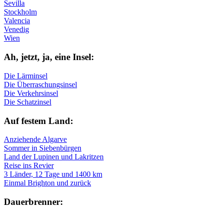
Sevilla
Stockholm
Valencia
Venedig
Wien
Ah, jetzt, ja, ei­ne In­sel:
Die Lärminsel
Die Überraschungsinsel
Die Verkehrsinsel
Die Schatzinsel
Auf fe­stem Land:
Anziehende Algarve
Sommer in Siebenbürgen
Land der Lupinen und Lakritzen
Reise ins Revier
3 Länder, 12 Tage und 1400 km
Einmal Brighton und zurück
Dau­er­bren­ner: