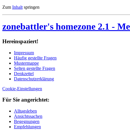
Zum
Inhalt
springen
zonebattler's homezone 2.1
- Me
Her­ein­spa­ziert!
Im­pres­sum
Häu­fig ge­stell­te Fra­gen
Mu­ster­map­pe
Sel­ten ge­stell­te Fra­gen
Denk­zet­tel
Da­ten­schutz­er­klä­rung
Cookie-Einstellungen
Für Sie an­ge­rich­tet:
Alltagsleben
Ansichtssachen
Begegnungen
Empfehlungen