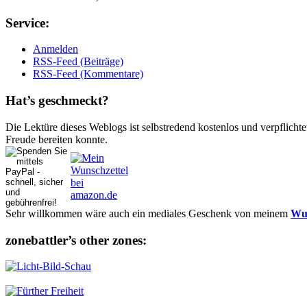
Ser­vice:
Anmelden
RSS-Feed (Beiträge)
RSS-Feed (Kommentare)
Hat’s ge­schmeckt?
Die Lektüre dieses Weblogs ist selbstredend kostenlos und ver­pflich­te
Freude bereiten konnte.
Sehr willkommen wäre auch ein mediales Geschenk von meinem
Wun
zonebattler’s other zo­nes: