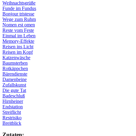
Weihnachtsgrüße
Funde im Fundus
Bonjour tristesse
Wege zum Ruhm
Nomen est omen
Reste vom Feste
Einmal im Leben
Memory-Effekte
Reisen ins Licht
Reisen im Kopf
Katzenwäsche
Baumsterben
Rotkäppchen
Bärendienste
Damenbeine
Zufallskunst
Die gute Tat
Badeschluß
Hirnheiner
Endstation
Streiflicht
Restrisiko
Breitblick
Zu­ta­ten: