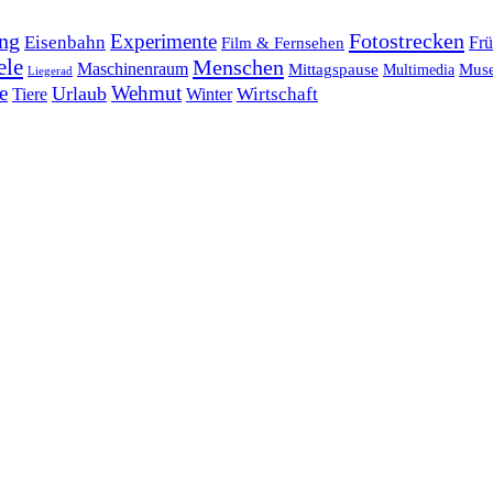
ng
Fotostrecken
Experimente
Eisenbahn
Frü
Film & Fernsehen
ele
Menschen
Maschinenraum
Mittagspause
Mus
Multimedia
Liegerad
e
Wehmut
Urlaub
Tiere
Wirtschaft
Winter