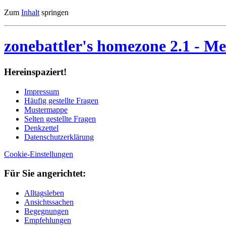
Zum
Inhalt
springen
zonebattler's homezone 2.1
- Me
Her­ein­spa­ziert!
Im­pres­sum
Häu­fig ge­stell­te Fra­gen
Mu­ster­map­pe
Sel­ten ge­stell­te Fra­gen
Denk­zet­tel
Da­ten­schutz­er­klä­rung
Cookie-Einstellungen
Für Sie an­ge­rich­tet:
Alltagsleben
Ansichtssachen
Begegnungen
Empfehlungen