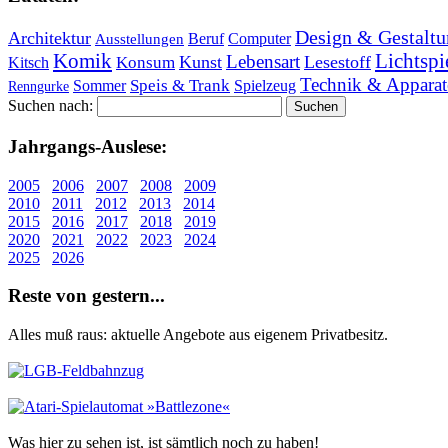
Design & Gestaltu
Architektur
Beruf
Computer
Ausstellungen
Lichtspi
Komik
Lebensart
Kunst
Lesestoff
Konsum
Kitsch
Technik & Apparat
Speis & Trank
Sommer
Spielzeug
Renngurke
Suchen nach:
Jahr­gangs-Aus­le­se:
2005
2006
2007
2008
2009
2010
2011
2012
2013
2014
2015
2016
2017
2018
2019
2020
2021
2022
2023
2024
2025
2026
Re­ste von ge­stern...
Alles muß raus: aktuelle An­ge­bo­te aus eigenem Privatbesitz.
Was hier zu sehen ist, ist sämt­lich noch zu haben!