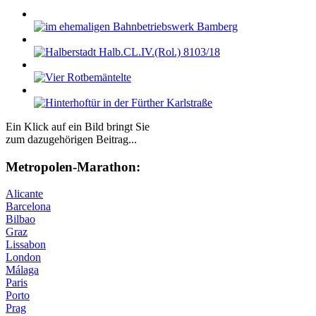
Ein Klick auf ein Bild bringt Sie
zum dazugehörigen Beitrag...
Me­tro­po­len-Ma­ra­thon:
Alicante
Barcelona
Bilbao
Graz
Lissabon
London
Málaga
Paris
Porto
Prag