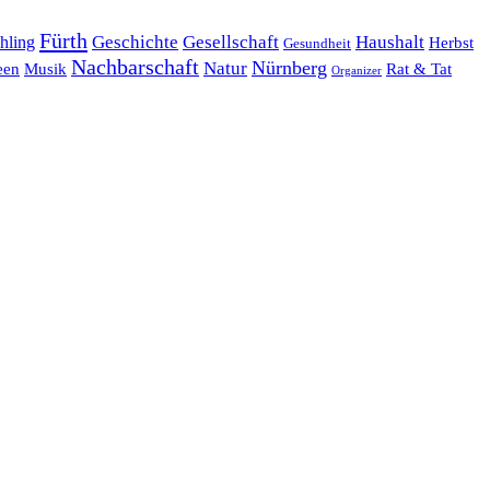
Fürth
hling
Geschichte
Gesellschaft
Haushalt
Herbst
Gesundheit
Nachbarschaft
Nürnberg
Natur
een
Musik
Rat & Tat
Organizer