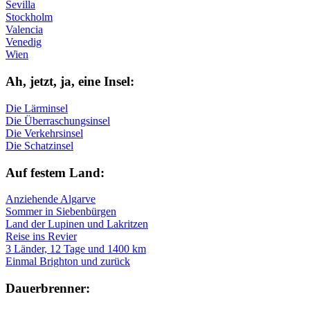
Sevilla
Stockholm
Valencia
Venedig
Wien
Ah, jetzt, ja, ei­ne In­sel:
Die Lärminsel
Die Überraschungsinsel
Die Verkehrsinsel
Die Schatzinsel
Auf fe­stem Land:
Anziehende Algarve
Sommer in Siebenbürgen
Land der Lupinen und Lakritzen
Reise ins Revier
3 Länder, 12 Tage und 1400 km
Einmal Brighton und zurück
Dau­er­bren­ner: