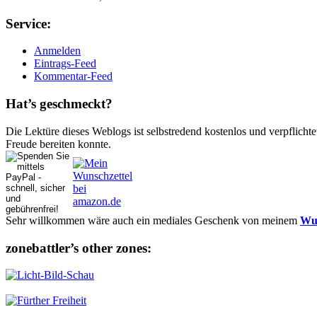
Ser­vice:
Anmelden
Eintrags-Feed
Kommentar-Feed
Hat’s ge­schmeckt?
Die Lektüre dieses Weblogs ist selbstredend kostenlos und ver­pflich­te
Freude bereiten konnte.
Sehr willkommen wäre auch ein mediales Geschenk von meinem
Wun
zonebattler’s other zo­nes: