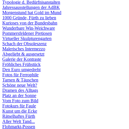
Typologie d. Bedürfnisanstalten
Jahressausstellungen der AdBK
Morgenstund hat Gold im Mund
1000 Gründe, Fürth zu lieben
Kurioses von der Bundesbahn
Wunderbare Win-Weichware
Pommersfeldener Pretiosen
Virtueller Skulpturengarten
Schach der Obsoleszenz
Malerisches Intermezzo
Abgeliebt & ausgesetzt
Galerie der Kontraste
Fröhliches Frühstück
Den Euro umgedreht
Fotos für Ferrophile
Tarnen & Täuschen
Schöne neue Welt?
Dramen des Alltags
Platz an der Sonne
Vom Foto zum Bild
Fotokurs für Faule
Kunst um die Ecke
Rätselhaftes Fürth
Aller Welt Tand...
Flohmarkt-Possen