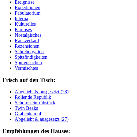
Ereignisse
Expeditionen
Fabulatorium
Interna
Kulturelles
Kurioses
Nostalgisches
Rausverkauf
Rezensionen
Schrebergarten
Spitzfindigkeiten
Spurensuchen
Vermischtes
Frisch auf den Tisch:
Ab­ge­liebt & aus­ge­setzt (28)
Rol­len­de Re­pu­blik
Schorn­stein­früh­stück
Twin Beaks
Gra­ben­kampf
Ab­ge­liebt & aus­ge­setzt (27)
Empfehlungen des Hauses: