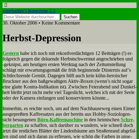
zonebattler's homezone 2.1
30. Oktober 2006 • Keine Kommentare
Herbst-De­pres­si­on
Ge­stern
ha­be ich noch mit re­kord­ver­däch­ti­gen 12 Bei­trä­gen (!) er­
folg­reich ge­gen die dräu­en­de Herbst­schwer­mut an­ge­schrie­ben und
‑ge­knipst, am heu­ti­gen er­sten Werk­tag nach der Zeit­um­stel­lung
schlägt mir er­war­tungs­ge­mäß die früh be­gin­nen­de Dü­ster­nis auf’s
licht­lech­zen­de Ge­müt. Da­ge­gen hilft auch kein kühn-he­roi­scher
Bruck­ner aus den baß­ge­wal­ti­gen Ak­tiv-Bo­xen (wenn’s nicht so­gar
ei­ne glat­te Kon­tra-In­di­ka­ti­on ist). Zwi­schen Fei­er­abend und Dun­kel­
heit bleibt jetzt nicht mehr viel Ta­ges­licht, wel­ches ich mit der See­le
oder der Ka­me­ra ein­fan­gen und kon­ser­vie­ren könn­te...
Im­mer­hin, es reich­te noch, um auf dem Nach­hau­se­weg ei­nen Ei­mer
aus­ge­preß­ten Kaf­fee­sat­zes aus der be­reits aus Hob­by-So­zio­lo­gen­
sicht be­sun­ge­nen
Bü­ro-Kaf­fee­ma­schi­ne
in den hei­mi­schen
Schre­
ber­gar­ten
zu schaf­fen, sich dar­über zu wun­dern, wie schnell doch
jetzt die rest­li­chen Blät­ter der Lin­den­bäu­me am Stra­ßen­rand ab­ge­fal­
len sind und sich dar­an zu er­freu­en, wie schön die Far­ben in un­se­