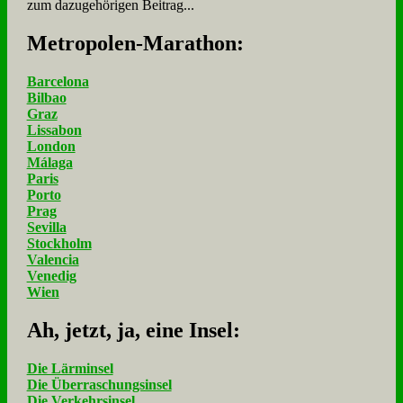
zum dazugehörigen Beitrag...
Me­tro­po­len-Ma­ra­thon:
Barcelona
Bilbao
Graz
Lissabon
London
Málaga
Paris
Porto
Prag
Sevilla
Stockholm
Valencia
Venedig
Wien
Ah, jetzt, ja, ei­ne In­sel:
Die Lärminsel
Die Überraschungsinsel
Die Verkehrsinsel