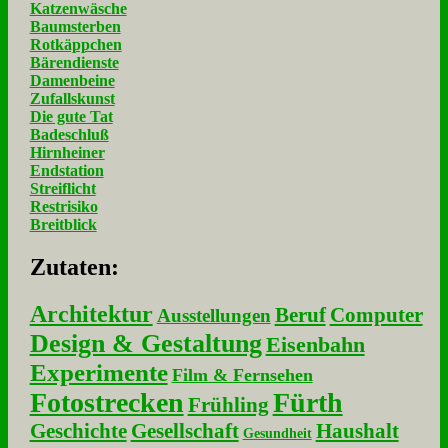
Katzenwäsche
Baumsterben
Rotkäppchen
Bärendienste
Damenbeine
Zufallskunst
Die gute Tat
Badeschluß
Hirnheiner
Endstation
Streiflicht
Restrisiko
Breitblick
Zu­ta­ten:
Architektur
Beruf
Computer
Ausstellungen
Design & Gestaltung
Eisenbahn
Experimente
Film & Fernsehen
Fotostrecken
Fürth
Frühling
Geschichte
Gesellschaft
Haushalt
Gesundheit