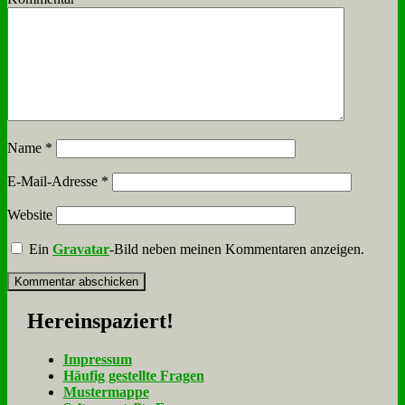
Name
*
E-Mail-Adresse
*
Website
Ein
Gravatar
-Bild neben meinen Kommentaren anzeigen.
Her­ein­spa­ziert!
Im­pres­sum
Häu­fig ge­stell­te Fra­gen
Mu­ster­map­pe