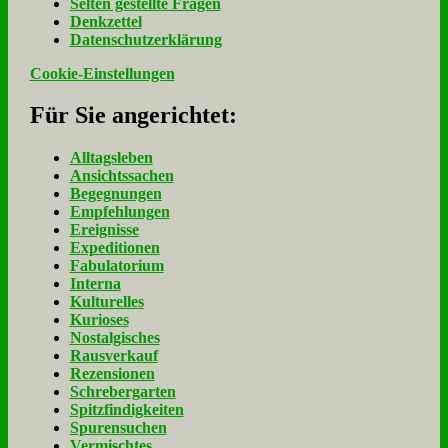
Sel­ten ge­stell­te Fra­gen
Denk­zet­tel
Da­ten­schutz­er­klä­rung
Cookie-Einstellungen
Für Sie an­ge­rich­tet:
Alltagsleben
Ansichtssachen
Begegnungen
Empfehlungen
Ereignisse
Expeditionen
Fabulatorium
Interna
Kulturelles
Kurioses
Nostalgisches
Rausverkauf
Rezensionen
Schrebergarten
Spitzfindigkeiten
Spurensuchen
Vermischtes