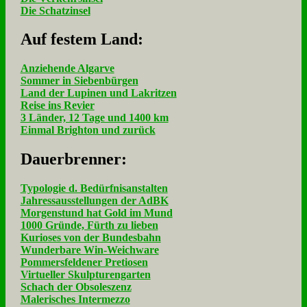
Die Schatzinsel
Auf fe­stem Land:
Anziehende Algarve
Sommer in Siebenbürgen
Land der Lupinen und Lakritzen
Reise ins Revier
3 Länder, 12 Tage und 1400 km
Einmal Brighton und zurück
Dau­er­bren­ner:
Typologie d. Bedürfnisanstalten
Jahressausstellungen der AdBK
Morgenstund hat Gold im Mund
1000 Gründe, Fürth zu lieben
Kurioses von der Bundesbahn
Wunderbare Win-Weichware
Pommersfeldener Pretiosen
Virtueller Skulpturengarten
Schach der Obsoleszenz
Malerisches Intermezzo