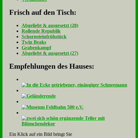
Frisch auf den Tisch:
Ab­ge­liebt & aus­ge­setzt (28)
Rol­len­de Re­pu­blik
Schorn­stein­früh­stück
Twin Beaks
Gra­ben­kampf
Ab­ge­liebt & aus­ge­setzt (27)
Empfehlungen des Hauses:
Ein Klick auf ein Bild bringt Sie