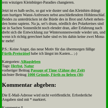
rem win­zi­gen Klein­bür­ger-Pa­ra­dies chan­gie­ren.
Jetzt ist es halb sechs, so gut wie du­ster und das Klein­hirn drängt
zum hur­ti­gen Wanst-An­fres­sen nebst an­schlie­ßen­dem Höh­len­schlaf.
Bei­des zu un­ter­drücken ist die Bür­de des in Brot und Ar­beit ste­hen­
den ho­mo sa­pi­ens. Na ja, sei’s drum, nörd­lich des Po­lar­krei­ses sind
sie in Sa­chen Son­nen­licht noch elen­der dran, al­ler Er­fah­rung nach
dreht sich die Ent­wick­lung zur Win­ter­son­nen­wen­de wie­der um, und
wenn ich rich­tig ge­rech­net ha­be sind es bis da­hin kei­ne zwei Mo­na­
te mehr!
P.S.: Kei­ne Angst, das neue Mo­tiv für das über­mor­gen fäl­li­ge
Fürth-Preis­rät­sel
ha­be ich längst im Ka­sten... ;-)
Kategorien:
Alltagsleben
Tags:
Herbst
,
Natur
vorheriger Beitrag
Passage of Time (Zähne der Zeit)
nächster Beitrag
1000 Gründe, Fürth zu lieben (36)
Kommentar abgeben:
Die E-Mail-Adresse wird nicht veröffentlicht.
Erforderliche
Angaben sind mit
*
markiert.
Kommentar
*