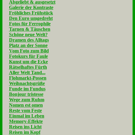
Abgeliebt & ausgesetzt
Galerie der Kontraste
Fröhliches Frühstück
Den Euro umgedreht
Fotos für Ferrophile
Tarnen & Täuschen
Schöne neue Welt?
Dramen des Alltags
Platz an der Sonne
Vom Foto zum Bild
Fotokurs für Faule
Kunst um die Ecke
Rätselhaftes Fürth
Aller Welt Tand...
Flohmarkt-Possen
Weihnachtsgrüße
Funde im Fundus
Bonjour tristesse
Wege zum Ruhm
Nomen est omen
Reste vom Feste
Einmal im Leben
Memory-Effekte
Reisen ins Licht
Reisen im Kopf