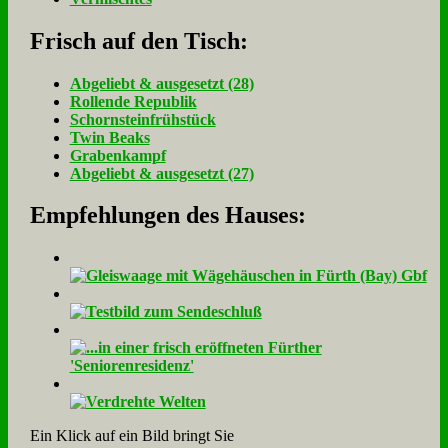
Frisch auf den Tisch:
Ab­ge­liebt & aus­ge­setzt (28)
Rol­len­de Re­pu­blik
Schorn­stein­früh­stück
Twin Beaks
Gra­ben­kampf
Ab­ge­liebt & aus­ge­setzt (27)
Empfehlungen des Hauses:
Ein Klick auf ein Bild bringt Sie