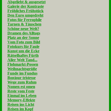
Abgeliebt & ausgesetzt
Galerie der Kontraste
Fröhliches Frühstück
Den Euro umgedreht
Fotos für Ferrophile
Tarnen & Täuschen
Schöne neue Welt?
Dramen des Alltags
Platz an der Sonne
Vom Foto zum Bild
Fotokurs für Faule
Kunst um die Ecke
Rätselhaftes Fürth
Aller Welt Tand...
Flohmarkt-Possen
Weihnachtsgrüße
Funde im Fundus
Bonjour tristesse
Wege zum Ruhm
Nomen est omen
Reste vom Feste
Einmal im Leben
Memory-Effekte
Reisen ins Licht
Reisen im Kopf