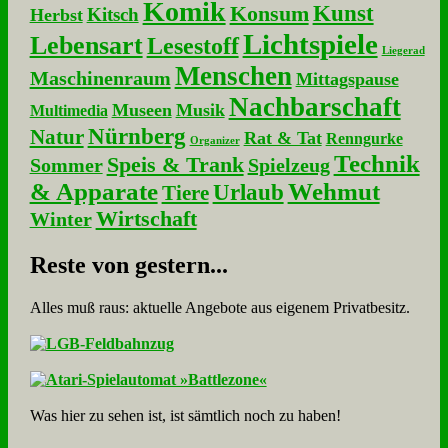
Komik
Kunst
Konsum
Kitsch
Herbst
Lichtspiele
Lebensart
Lesestoff
Liegerad
Menschen
Maschinenraum
Mittagspause
Nachbarschaft
Museen
Musik
Multimedia
Nürnberg
Natur
Rat & Tat
Renngurke
Organizer
Technik
Speis & Trank
Sommer
Spielzeug
& Apparate
Wehmut
Urlaub
Tiere
Wirtschaft
Winter
Re­ste von ge­stern...
Alles muß raus: aktuelle An­ge­bo­te aus eigenem Privatbesitz.
Was hier zu sehen ist, ist sämt­lich noch zu haben!