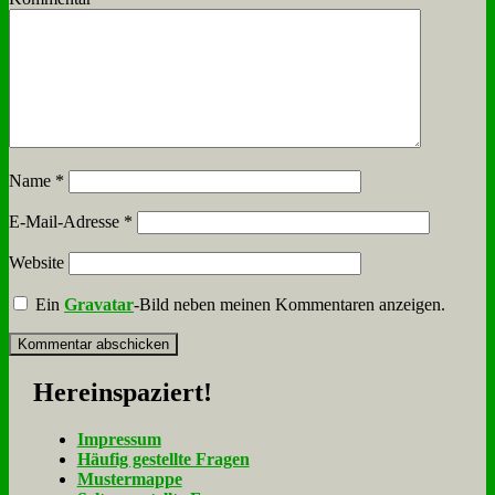
Name
*
E-Mail-Adresse
*
Website
Ein
Gravatar
-Bild neben meinen Kommentaren anzeigen.
Her­ein­spa­ziert!
Im­pres­sum
Häu­fig ge­stell­te Fra­gen
Mu­ster­map­pe