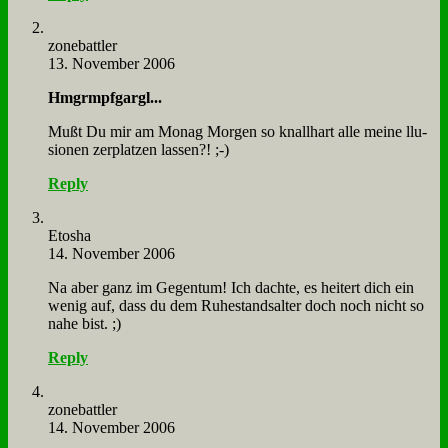
zone­batt­ler
13. November 2006
Hm­grm­pf­g­argl...
Mußt Du mir am Mo­nag Mor­gen so knall­hart al­le mei­ne llu­
sio­nen zer­plat­zen las­sen?! ;-)
Reply
Eto­sha
14. November 2006
Na aber ganz im Ge­gen­tum! Ich dach­te, es hei­tert dich ein
we­nig auf, dass du dem Ru­he­stands­al­ter doch noch nicht so
na­he bist. ;)
Reply
zone­batt­ler
14. November 2006