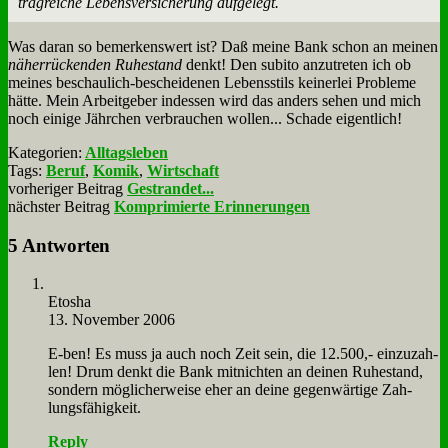
trag­rei­che Le­bens­ver­si­che­rung auf­ge­legt.
Was dar­an so be­mer­kens­wert ist? Daß mei­ne Bank schon an mei­nen
nä­her­rücken­den Ru­he­stand
denkt! Den su­bi­to an­zu­tre­ten ich ob
mei­nes be­schau­lich-be­schei­de­nen Le­bens­stils kei­ner­lei Pro­ble­me
hät­te. Mein Ar­beit­ge­ber in­des­sen wird das an­ders se­hen und mich
noch ei­ni­ge Jähr­chen ver­brau­chen wol­len... Scha­de ei­gent­lich!
Kategorien:
Alltagsleben
Tags:
Beruf
,
Komik
,
Wirtschaft
vorheriger Beitrag
Gestrandet...
nächster Beitrag
Komprimierte Erinnerungen
5 Antworten
Eto­sha
13. November 2006
E‑ben! Es muss ja auch noch Zeit sein, die 12.500,- ein­zu­zah­
len! Drum denkt die Bank mit­nich­ten an dei­nen Ru­he­stand,
son­dern mög­li­cher­wei­se eher an dei­ne ge­gen­wär­ti­ge Zah­
lungs­fä­hig­keit.
Reply