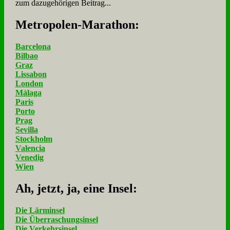
zum dazugehörigen Beitrag...
Me­tro­po­len-Ma­ra­thon:
Barcelona
Bilbao
Graz
Lissabon
London
Málaga
Paris
Porto
Prag
Sevilla
Stockholm
Valencia
Venedig
Wien
Ah, jetzt, ja, ei­ne In­sel:
Die Lärminsel
Die Überraschungsinsel
Die Verkehrsinsel