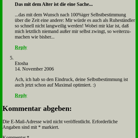
Das mit dem Al­ter ist die ei­ne Sa­che...
...das mit dem Wunsch nach 100%iger Selbst­be­stim­mung
über die Zeit ei­ne an­de­re: Mir wür­de es auch als Ru­he­ständ­ler
so schnell nicht lang­wei­lig wer­den! Wo­bei mir klar ist, daß
mich letzt­lich nie­mand au­ßer mir selbst zwingt, so wei­ter­zu­
ma­chen wie bis­her...
Reply
Eto­sha
14. November 2006
Ach, ich hab so den Ein­druck, dei­ne Selbst­be­stim­mung ist
auch jetzt schon auf Ma­xi­mal op­ti­miert. :)
Reply
Kommentar abgeben:
Die E-Mail-Adresse wird nicht veröffentlicht.
Erforderliche
Angaben sind mit
*
markiert.
Kommentar
*