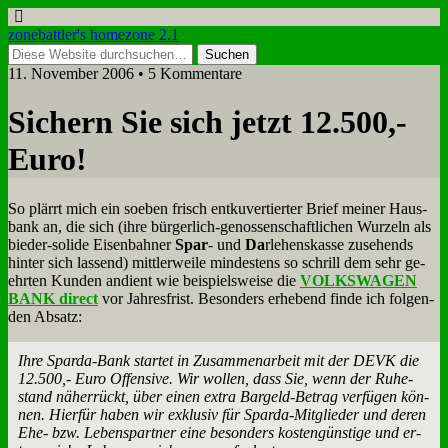
zonebattler's homezone 2.1
11. November 2006 • 5 Kommentare
Si­chern Sie sich jetzt 12.500,-
Eu­ro!
So plärrt mich ein so­eben frisch ent­ku­ver­tier­ter Brief mei­ner Haus­
bank an, die sich (ih­re bür­ger­lich-ge­nos­sen­schaft­li­chen Wur­zeln als
bie­der-so­li­de Ei­sen­bah­ner
Spar
- und
Da
rle­hens­kas­se zu­se­hends
hin­ter sich las­send) mitt­ler­wei­le min­de­stens so schrill dem sehr ge­
ehr­ten Kun­den an­dient wie bei­spiels­wei­se die
VOLKSWAGEN
BANK di­rect
vor Jah­res­frist. Be­son­ders er­he­bend fin­de ich fol­gen­
den Ab­satz:
Ih­re Spar­da-Bank star­tet in Zu­sam­men­ar­beit mit der DEVK die
12.500,- Eu­ro Of­fen­si­ve. Wir wol­len, dass Sie, wenn der Ru­he­
stand nä­her­rückt, über ei­nen ex­tra Bar­geld-Be­trag ver­fü­gen kön­
nen. Hier­für ha­ben wir ex­klu­siv für Spar­da-Mit­glie­der und de­ren
Ehe- bzw. Le­bens­part­ner ei­ne be­son­ders ko­sten­gün­sti­ge und er­