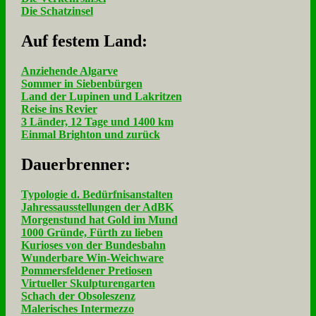
Die Schatzinsel
Auf fe­stem Land:
Anziehende Algarve
Sommer in Siebenbürgen
Land der Lupinen und Lakritzen
Reise ins Revier
3 Länder, 12 Tage und 1400 km
Einmal Brighton und zurück
Dau­er­bren­ner:
Typologie d. Bedürfnisanstalten
Jahressausstellungen der AdBK
Morgenstund hat Gold im Mund
1000 Gründe, Fürth zu lieben
Kurioses von der Bundesbahn
Wunderbare Win-Weichware
Pommersfeldener Pretiosen
Virtueller Skulpturengarten
Schach der Obsoleszenz
Malerisches Intermezzo