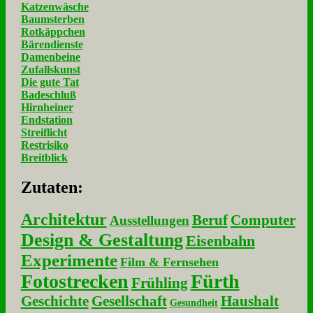
Katzenwäsche
Baumsterben
Rotkäppchen
Bärendienste
Damenbeine
Zufallskunst
Die gute Tat
Badeschluß
Hirnheiner
Endstation
Streiflicht
Restrisiko
Breitblick
Zu­ta­ten:
Architektur
Beruf
Computer
Ausstellungen
Design & Gestaltung
Eisenbahn
Experimente
Film & Fernsehen
Fotostrecken
Fürth
Frühling
Geschichte
Gesellschaft
Haushalt
Gesundheit