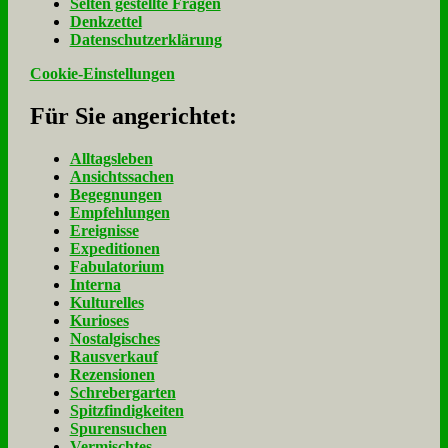
Sel­ten ge­stell­te Fra­gen
Denk­zet­tel
Da­ten­schutz­er­klä­rung
Cookie-Einstellungen
Für Sie an­ge­rich­tet:
Alltagsleben
Ansichtssachen
Begegnungen
Empfehlungen
Ereignisse
Expeditionen
Fabulatorium
Interna
Kulturelles
Kurioses
Nostalgisches
Rausverkauf
Rezensionen
Schrebergarten
Spitzfindigkeiten
Spurensuchen
Vermischtes