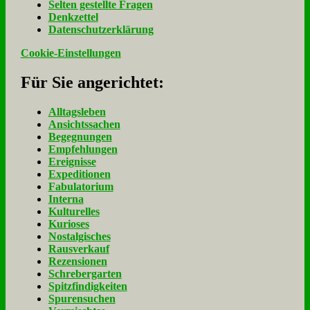
Sel­ten ge­stell­te Fra­gen
Denk­zet­tel
Da­ten­schutz­er­klä­rung
Cookie-Einstellungen
Für Sie an­ge­rich­tet:
Alltagsleben
Ansichtssachen
Begegnungen
Empfehlungen
Ereignisse
Expeditionen
Fabulatorium
Interna
Kulturelles
Kurioses
Nostalgisches
Rausverkauf
Rezensionen
Schrebergarten
Spitzfindigkeiten
Spurensuchen