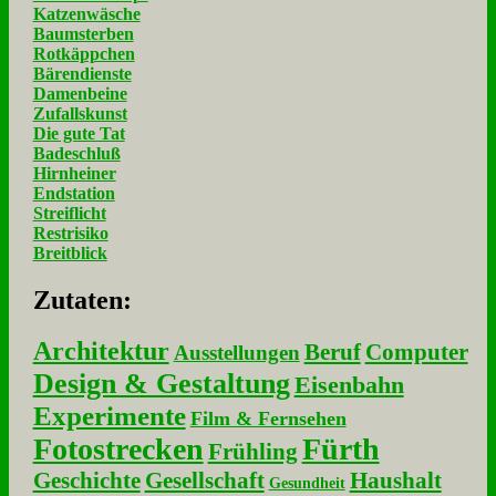
Katzenwäsche
Baumsterben
Rotkäppchen
Bärendienste
Damenbeine
Zufallskunst
Die gute Tat
Badeschluß
Hirnheiner
Endstation
Streiflicht
Restrisiko
Breitblick
Zu­ta­ten:
Architektur
Beruf
Computer
Ausstellungen
Design & Gestaltung
Eisenbahn
Experimente
Film & Fernsehen
Fotostrecken
Fürth
Frühling
Geschichte
Gesellschaft
Haushalt
Gesundheit