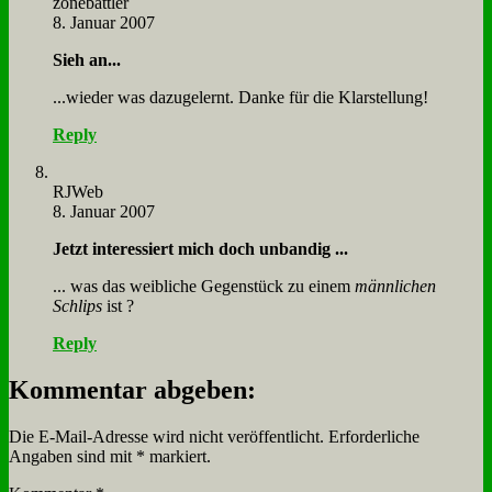
zone­batt­ler
8. Januar 2007
Sieh an...
...wie­der was da­zu­ge­lernt. Dan­ke für die Klar­stel­lung!
Reply
RJ­Web
8. Januar 2007
Jetzt in­ter­es­siert mich doch un­ban­dig ...
... was das weib­li­che Ge­gen­stück zu ei­nem
männ­li­chen
Schlips
ist ?
Reply
Kommentar abgeben:
Die E-Mail-Adresse wird nicht veröffentlicht.
Erforderliche
Angaben sind mit
*
markiert.