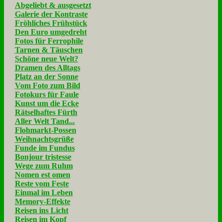
Abgeliebt & ausgesetzt
Galerie der Kontraste
Fröhliches Frühstück
Den Euro umgedreht
Fotos für Ferrophile
Tarnen & Täuschen
Schöne neue Welt?
Dramen des Alltags
Platz an der Sonne
Vom Foto zum Bild
Fotokurs für Faule
Kunst um die Ecke
Rätselhaftes Fürth
Aller Welt Tand...
Flohmarkt-Possen
Weihnachtsgrüße
Funde im Fundus
Bonjour tristesse
Wege zum Ruhm
Nomen est omen
Reste vom Feste
Einmal im Leben
Memory-Effekte
Reisen ins Licht
Reisen im Kopf