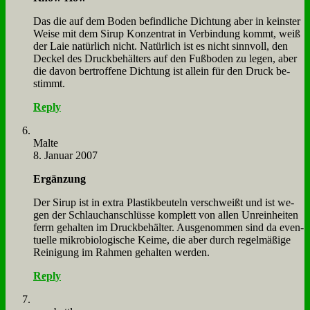
Das die auf dem Bo­den be­find­li­che Dich­tung aber in kein­ster
Wei­se mit dem Si­rup Kon­zen­trat in Ver­bin­dung kommt, weiß
der Laie na­tür­lich nicht. Na­tür­lich ist es nicht sinn­voll, den
Deckel des Druck­be­häl­ters auf den Fuß­bo­den zu le­gen, aber
die da­von bertrof­fe­ne Dich­tung ist al­lein für den Druck be­
stimmt.
Reply
Mal­te
8. Januar 2007
Er­gän­zung
Der Si­rup ist in ex­tra Pla­stik­beu­teln ver­schweißt und ist we­
gen der Schlauch­an­schlüs­se kom­plett von al­len Un­rein­hei­ten
ferrn ge­hal­ten im Druck­be­häl­ter. Aus­ge­nom­men sind da even­
tu­el­le mi­kro­bio­lo­gi­sche Kei­me, die aber durch re­gel­mä­ßi­ge
Rei­ni­gung im Rah­men ge­hal­ten wer­den.
Reply