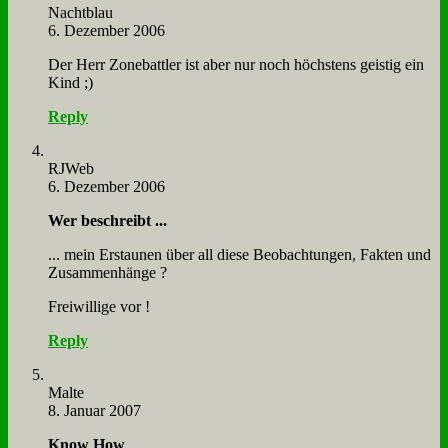
Nacht­blau
6. Dezember 2006
Der Herr Zone­batt­ler ist aber nur noch höch­stens gei­stig ein
Kind ;)
Reply
RJ­Web
6. Dezember 2006
Wer be­schreibt ...
... mein Er­stau­nen über all die­se Be­ob­ach­tun­gen, Fak­ten und
Zu­sam­men­hän­ge ?
Frei­wil­li­ge vor !
Reply
Mal­te
8. Januar 2007
Know How