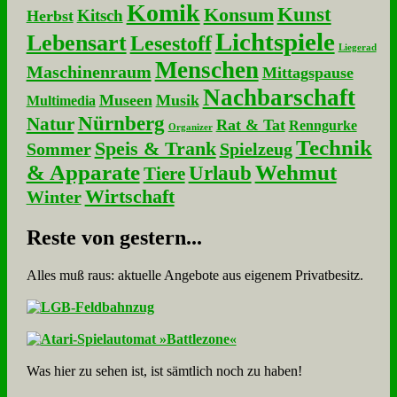
Komik
Kunst
Konsum
Kitsch
Herbst
Lichtspiele
Lebensart
Lesestoff
Liegerad
Menschen
Maschinenraum
Mittagspause
Nachbarschaft
Museen
Musik
Multimedia
Nürnberg
Natur
Rat & Tat
Renngurke
Organizer
Technik
Speis & Trank
Sommer
Spielzeug
& Apparate
Wehmut
Urlaub
Tiere
Wirtschaft
Winter
Re­ste von ge­stern...
Alles muß raus: aktuelle An­ge­bo­te aus eigenem Privatbesitz.
Was hier zu sehen ist, ist sämt­lich noch zu haben!