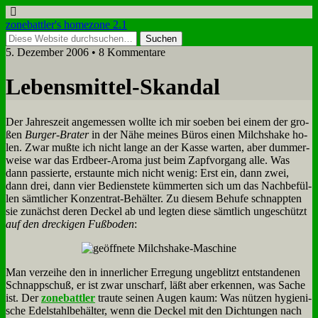
zonebattler's homezone 2.1
5. Dezember 2006 • 8 Kommentare
Le­bens­mit­tel-Skan­dal
Der Jah­res­zeit an­ge­mes­sen woll­te ich mir so­eben bei ei­nem der gro­
ßen
Bur­ger-Bra­ter
in der Nä­he mei­nes Bü­ros ei­nen Milch­shake ho­
len. Zwar muß­te ich nicht lan­ge an der Kas­se war­ten, aber dum­mer­
wei­se war das Erd­beer-Aro­ma just beim Zapf­vor­gang al­le. Was
dann pas­sier­te, er­staun­te mich nicht we­nig: Erst ein, dann zwei,
dann drei, dann vier Be­dien­ste­te küm­mer­ten sich um das Nach­be­fül­
len sämt­li­cher Kon­zen­trat-Be­häl­ter. Zu die­sem Be­hu­fe schnapp­ten
sie zu­nächst de­ren Deckel ab und leg­ten die­se sämt­lich un­ge­schützt
auf den drecki­gen Fuß­bo­den
:
Man ver­zei­he den in in­ner­li­cher Er­re­gung un­ge­blitzt ent­stan­de­nen
Schnapp­schuß, er ist zwar un­scharf, läßt aber er­ken­nen, was Sa­che
ist. Der
zone­batt­ler
trau­te sei­nen Au­gen kaum: Was nüt­zen hy­gie­ni­
sche Edel­stahl­be­häl­ter, wenn die Deckel mit den Dich­tun­gen nach