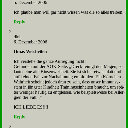
5. Dezember 2006
Ich glau­be man will gar nicht wis­sen was die so al­les trei­ben...
Reply
dirk
6. Dezember 2006
Omas Weis­hei­ten
Ich ver­ste­he die gan­ze Auf­re­gung nicht!
Ge­fun­den auf der AOK-Sei­te: „Dreck rei­nigt den Ma­gen, so
lau­tet ei­ne al­te Bin­sen­weis­heit. Sie ist si­cher et­was platt und
auf kei­nen Fall zur Nach­ah­mung emp­foh­len. Ein Körn­chen
Wahr­heit scheint je­doch dran zu sein, dass un­ser Im­mun­sy­
stem in jüng­ster Kind­heit Trai­nings­ein­hei­ten braucht, um spä­
ter we­ni­ger häu­fig zu ent­glei­sen, wie bei­spiels­wei­se bei All­er­
gien der Fall...“
ICH LIEBE ES!!!!
Reply