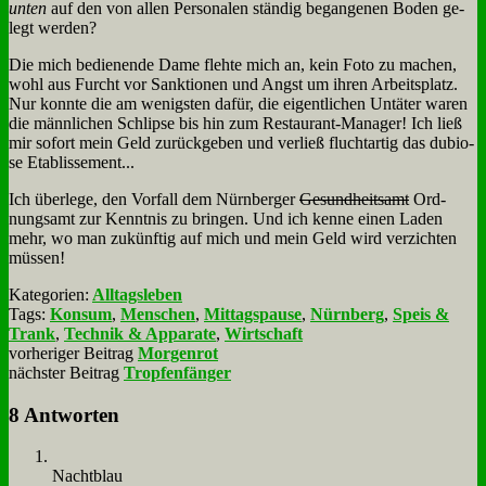
un­ten
auf den von al­len Per­so­na­len stän­dig be­gan­ge­nen Bo­den ge­
legt wer­den?
Die mich be­die­nen­de Da­me fleh­te mich an, kein Fo­to zu ma­chen,
wohl aus Furcht vor Sank­tio­nen und Angst um ih­ren Ar­beits­platz.
Nur konn­te die am we­nig­sten da­für, die ei­gent­li­chen Un­tä­ter wa­ren
die männ­li­chen Schlip­se bis hin zum Re­stau­rant-Ma­na­ger! Ich ließ
mir so­fort mein Geld zu­rück­ge­ben und ver­ließ flucht­ar­tig das du­bio­
se Eta­blis­se­ment...
Ich über­le­ge, den Vor­fall dem Nürn­ber­ger
Ge­sund­heits­amt
Ord­
nungs­amt zur Kennt­nis zu brin­gen. Und ich ken­ne ei­nen La­den
mehr, wo man zu­künf­tig auf mich und mein Geld wird ver­zich­ten
müs­sen!
Kategorien:
Alltagsleben
Tags:
Konsum
,
Menschen
,
Mittagspause
,
Nürnberg
,
Speis &
Trank
,
Technik & Apparate
,
Wirtschaft
vorheriger Beitrag
Morgenrot
nächster Beitrag
Tropfenfänger
8 Antworten
Nacht­blau