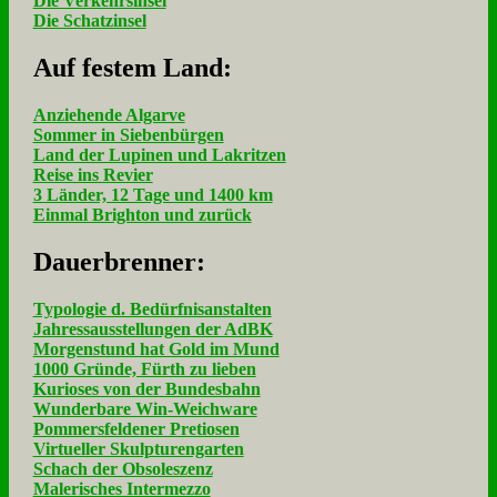
Die Verkehrsinsel
Die Schatzinsel
Auf fe­stem Land:
Anziehende Algarve
Sommer in Siebenbürgen
Land der Lupinen und Lakritzen
Reise ins Revier
3 Länder, 12 Tage und 1400 km
Einmal Brighton und zurück
Dau­er­bren­ner:
Typologie d. Bedürfnisanstalten
Jahressausstellungen der AdBK
Morgenstund hat Gold im Mund
1000 Gründe, Fürth zu lieben
Kurioses von der Bundesbahn
Wunderbare Win-Weichware
Pommersfeldener Pretiosen
Virtueller Skulpturengarten
Schach der Obsoleszenz
Malerisches Intermezzo