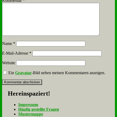
Kommentar
*
Name
*
E-Mail-Adresse
*
Website
Ein
Gravatar
-Bild neben meinen Kommentaren anzeigen.
Her­ein­spa­ziert!
Im­pres­sum
Häu­fig ge­stell­te Fra­gen
Mu­ster­map­pe