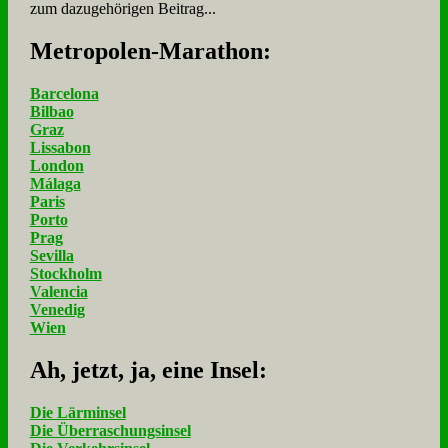
zum dazugehörigen Beitrag...
Me­tro­po­len-Ma­ra­thon:
Barcelona
Bilbao
Graz
Lissabon
London
Málaga
Paris
Porto
Prag
Sevilla
Stockholm
Valencia
Venedig
Wien
Ah, jetzt, ja, ei­ne In­sel:
Die Lärminsel
Die Überraschungsinsel