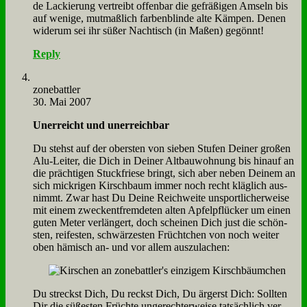
de Lackie­rung ver­treibt of­fen­bar die ge­frä­ßi­gen Am­seln bis
auf we­ni­ge, mut­maß­lich far­ben­blin­de al­te Käm­pen. De­nen
wi­der­um sei ihr sü­ßer Nach­tisch (in Ma­ßen) ge­gönnt!
Reply
zone­batt­ler
30. Mai 2007
Un­er­reicht und un­er­reich­bar
Du stehst auf der ober­sten von sie­ben Stu­fen Dei­ner gro­ßen
Alu-Lei­ter, die Dich in Dei­ner Alt­bau­woh­nung bis hin­auf an
die präch­ti­gen Stuck­frie­se bringt, sich aber ne­ben Dei­nem an
sich mick­ri­gen Kirsch­baum im­mer noch recht kläg­lich aus­
nimmt. Zwar hast Du Dei­ne Reich­wei­te un­sport­li­cher­wei­se
mit ei­nem zweck­ent­frem­de­ten al­ten Ap­fel­pflücker um ei­nen
gu­ten Me­ter ver­län­gert, doch schei­nen Dich just die schön­
sten, rei­fe­sten, schwär­ze­sten Frücht­chen von noch wei­ter
oben hä­misch an- und vor al­lem aus­zu­la­chen:
Du streckst Dich, Du reckst Dich, Du är­gerst Dich: Soll­ten
Dir die sü­ße­sten Früch­te un­ge­rech­ter­wei­se tat­säch­lich ver­