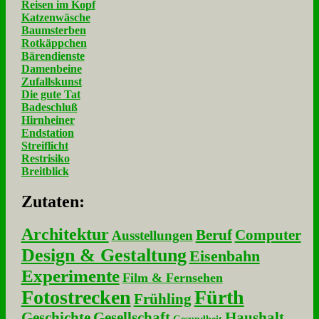
Reisen im Kopf
Katzenwäsche
Baumsterben
Rotkäppchen
Bärendienste
Damenbeine
Zufallskunst
Die gute Tat
Badeschluß
Hirnheiner
Endstation
Streiflicht
Restrisiko
Breitblick
Zu­ta­ten:
Architektur
Beruf
Computer
Ausstellungen
Design & Gestaltung
Eisenbahn
Experimente
Film & Fernsehen
Fotostrecken
Fürth
Frühling
Geschichte
Gesellschaft
Haushalt