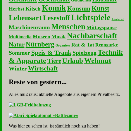
Gesundheit
Komik
Kunst
Konsum
Kitsch
Herbst
Lichtspiele
Lebensart
Lesestoff
Liegerad
Menschen
Maschinenraum
Mittagspause
Nachbarschaft
Museen
Musik
Multimedia
Nürnberg
Natur
Rat & Tat
Renngurke
Organizer
Technik
Speis & Trank
Sommer
Spielzeug
& Apparate
Wehmut
Urlaub
Tiere
Wirtschaft
Winter
Re­ste von ge­stern...
Alles muß raus: aktuelle An­ge­bo­te aus eigenem Privatbesitz.
Was hier zu sehen ist, ist sämt­lich noch zu haben!