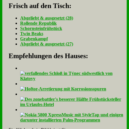
Frisch auf den Tisch:
Ab­ge­liebt & aus­ge­setzt (28)
Rol­len­de Re­pu­blik
Schorn­stein­früh­stück
Twin Beaks
Gra­ben­kampf
Ab­ge­liebt & aus­ge­setzt (27)
Empfehlungen des Hauses: