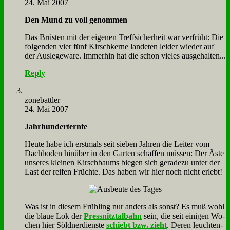
24. Mai 2007
Den Mund zu voll ge­nom­men
Das Brü­sten mit der ei­ge­nen Treff­si­cher­heit war ver­früht: Die
fol­gen­den
vier
fünf Kirsch­ker­ne lan­de­ten lei­der wie­der auf
der Aus­le­ge­wa­re. Im­mer­hin hat die schon vie­les aus­ge­hal­ten...
Reply
zone­batt­ler
24. Mai 2007
Jahr­hun­dert­ern­te
Heu­te ha­be ich erst­mals seit sie­ben Jah­ren die Lei­ter vom
Dach­bo­den hin­über in den Gar­ten schaf­fen müs­sen: Der Äste
un­se­res klei­nen Kirsch­baums bie­gen sich ge­ra­de­zu un­ter der
Last der rei­fen Früch­te. Das ha­ben wir hier noch nicht er­lebt!
Was ist in die­sem Früh­ling nur an­ders als sonst? Es muß wohl
die blaue Lok der
Press­nitz­tal­bahn
sein, die seit ei­ni­gen Wo­
chen hier Söld­ner­dien­ste
schiebt bzw. zieht
. De­ren leuch­ten­