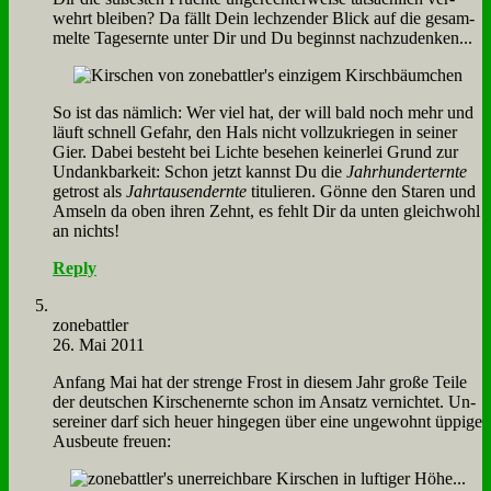
wehrt blei­ben? Da fällt Dein lech­zen­der Blick auf die ge­sam­
mel­te Ta­ges­ern­te un­ter Dir und Du be­ginnst nach­zu­den­ken...
So ist das näm­lich: Wer viel hat, der will bald noch mehr und
läuft schnell Ge­fahr, den Hals nicht voll­zu­krie­gen in sei­ner
Gier. Da­bei be­steht bei Lich­te be­se­hen kei­ner­lei Grund zur
Un­dank­bar­keit: Schon jetzt kannst Du die
Jahr­hun­dert­ern­te
ge­trost als
Jahr­tau­sen­dern­te
ti­tu­lie­ren. Gön­ne den Sta­ren und
Am­seln da oben ih­ren Zehnt, es fehlt Dir da un­ten gleich­wohl
an nichts!
Reply
zone­batt­ler
26. Mai 2011
An­fang Mai hat der stren­ge Frost in die­sem Jahr gro­ße Tei­le
der deut­schen Kir­schen­ern­te schon im An­satz ver­nich­tet. Un­
ser­ei­ner darf sich heu­er hin­ge­gen über ei­ne un­ge­wohnt üp­pi­ge
Aus­beu­te freu­en: