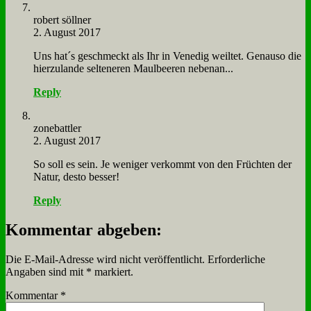
ro­bert söll­ner
2. August 2017
Uns hat´s ge­schmeckt als Ihr in Ve­ne­dig weil­tet. Ge­nau­so die
hier­zu­lan­de sel­te­ne­ren Maul­bee­ren ne­ben­an...
Reply
zone­batt­ler
2. August 2017
So soll es sein. Je we­ni­ger ver­kommt von den Früch­ten der
Na­tur, de­sto bes­ser!
Reply
Kommentar abgeben:
Die E-Mail-Adresse wird nicht veröffentlicht.
Erforderliche
Angaben sind mit
*
markiert.
Kommentar
*