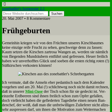
zonebattler's homezone 2.1
20. Mai 2007 • 8 Kommentare
Früh­ge­bur­ten
Ge­mein­hin krie­gen wir von den Früch­ten un­se­res Kirsch­bau­mes
kei­ne ein­zi­ge rei­fe Frucht zu se­hen, ge­schwei­ge denn zu fas­sen:
Kaum set­zen die Kir­schen zart­ro­sa Wan­gen an, wer­den sie näm­lich
von flie­gen­den Mund­räu­bern ent­führt und ge­fres­sen. Heu­er frei­lich
ha­ben wir un­ver­hoff­tes Glück und so­eben die er­sten rich­tig ro­ten (!)
Süß­kir­schen ver­ko­sten kön­nen!
Ich ver­mu­te, daß die Am­seln eher pe­dan­tisch nach dem Ka­len­der
vor­ge­hen und am 20. Mai (!) schlicht­weg noch nicht da­mit rech­nen,
daß in un­se­rer
Mi­ni-Oa­se
der Tisch schon für sie ge­deckt ist. Ver­
ein­zel­te Erd­bee­ren sind ih­nen frei­lich schon zum Op­fer ge­fal­len,
doch viel­leicht ha­ben die ge­fie­der­ten Ta­ge­die­be ei­nen neu­en Ban­
den­chef, der weiß, daß man die un­frei­wil­li­gen Zu­lie­fe­rer nicht all­zu­
sehr aus­pres­sen darf, um ih­nen die Mo­ti­va­ti­on zum Wei­ter­ma­chen