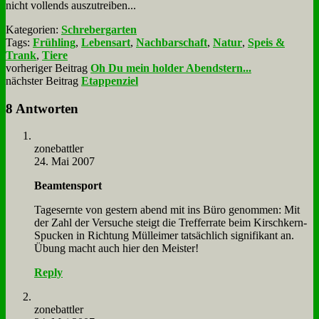
nicht voll­ends aus­zu­trei­ben...
Kategorien:
Schrebergarten
Tags:
Frühling
,
Lebensart
,
Nachbarschaft
,
Natur
,
Speis &
Trank
,
Tiere
vorheriger Beitrag
Oh Du mein holder Abendstern...
nächster Beitrag
Etappenziel
8 Antworten
zone­batt­ler
24. Mai 2007
Be­am­ten­s­port
Ta­ges­ern­te von ge­stern abend mit ins Bü­ro ge­nom­men: Mit
der Zahl der Ver­su­che steigt die Tref­fer­ra­te beim Kirsch­kern-
Spucken in Rich­tung Müll­ei­mer tat­säch­lich si­gni­fi­kant an.
Übung macht auch hier den Mei­ster!
Reply
zone­batt­ler