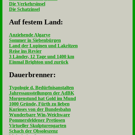
Die Verkehrsinsel
Die Schatzinsel
Auf fe­stem Land:
Anziehende Algarve
Sommer in Siebenbürgen
Land der Lupinen und Lakritzen
Reise ins Revier
3 Länder, 12 Tage und 1400 km
Einmal Brighton und zurück
Dau­er­bren­ner:
Typologie d. Bedürfnisanstalten
Jahressausstellungen der AdBK
Morgenstund hat Gold im Mund
1000 Gründe, Fürth zu lieben
Kurioses von der Bundesbahn
Wunderbare Win-Weichware
Pommersfeldener Pretiosen
Virtueller Skulpturengarten
Schach der Obsoleszenz