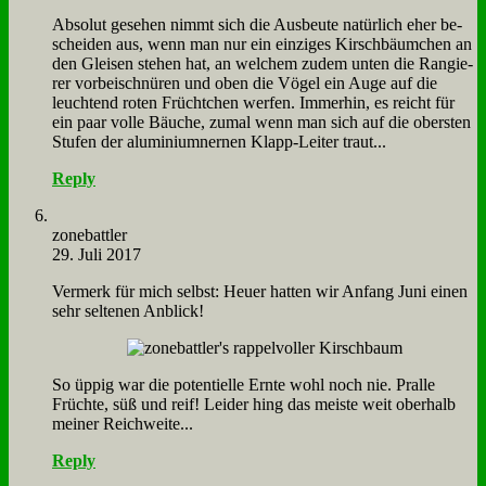
Ab­so­lut ge­se­hen nimmt sich die Aus­beu­te na­tür­lich eher be­
schei­den aus, wenn man nur ein ein­zi­ges Kirsch­bäum­chen an
den Glei­sen ste­hen hat, an wel­chem zu­dem un­ten die Ran­gie­
rer vor­bei­schnü­ren und oben die Vö­gel ein Au­ge auf die
leuch­tend ro­ten Frücht­chen wer­fen. Im­mer­hin, es reicht für
ein paar vol­le Bäu­che, zu­mal wenn man sich auf die ober­sten
Stu­fen der alu­mi­ni­um­ner­nen Klapp-Lei­ter traut...
Reply
zone­batt­ler
29. Juli 2017
Ver­merk für mich selbst: Heu­er hat­ten wir An­fang Ju­ni ei­nen
sehr sel­te­nen An­blick!
So üp­pig war die po­ten­ti­el­le Ern­te wohl noch nie. Pral­le
Früch­te, süß und reif! Lei­der hing das mei­ste weit ober­halb
mei­ner Reich­wei­te...
Reply