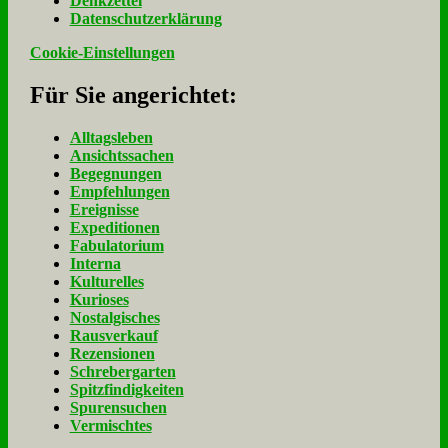
Denk­zet­tel
Da­ten­schutz­er­klä­rung
Cookie-Einstellungen
Für Sie an­ge­rich­tet:
Alltagsleben
Ansichtssachen
Begegnungen
Empfehlungen
Ereignisse
Expeditionen
Fabulatorium
Interna
Kulturelles
Kurioses
Nostalgisches
Rausverkauf
Rezensionen
Schrebergarten
Spitzfindigkeiten
Spurensuchen
Vermischtes