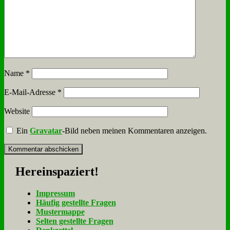
Name
*
E-Mail-Adresse
*
Website
Ein
Gravatar
-Bild neben meinen Kommentaren anzeigen.
Her­ein­spa­ziert!
Im­pres­sum
Häu­fig ge­stell­te Fra­gen
Mu­ster­map­pe
Sel­ten ge­stell­te Fra­gen