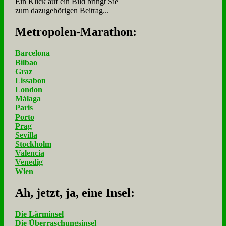
Ein Klick auf ein Bild bringt Sie
zum dazugehörigen Beitrag...
Me­tro­po­len-Ma­ra­thon:
Barcelona
Bilbao
Graz
Lissabon
London
Málaga
Paris
Porto
Prag
Sevilla
Stockholm
Valencia
Venedig
Wien
Ah, jetzt, ja, ei­ne In­sel:
Die Lärminsel
Die Überraschungsinsel