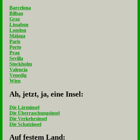
Barcelona
Bilbao
Graz
Lissabon
London
Málaga
Paris
Porto
Prag
Sevilla
Stockholm
Valencia
Venedig
Wien
Ah, jetzt, ja, ei­ne In­sel:
Die Lärminsel
Die Überraschungsinsel
Die Verkehrsinsel
Die Schatzinsel
Auf fe­stem Land: