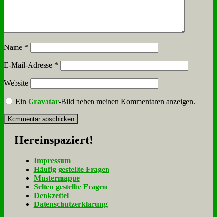
Name
*
E-Mail-Adresse
*
Website
Ein
Gravatar
-Bild neben meinen Kommentaren anzeigen.
Her­ein­spa­ziert!
Im­pres­sum
Häu­fig ge­stell­te Fra­gen
Mu­ster­map­pe
Sel­ten ge­stell­te Fra­gen
Denk­zet­tel
Da­ten­schutz­er­klä­rung