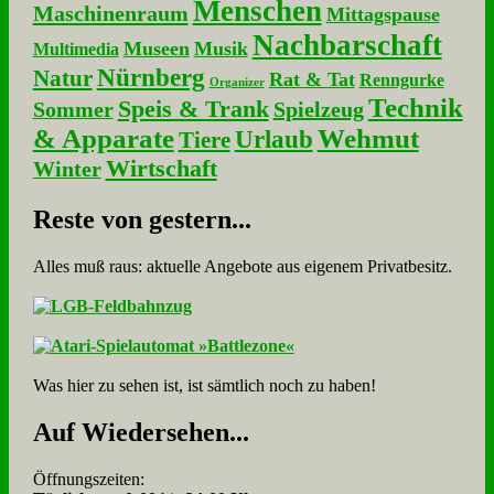
Menschen
Maschinenraum
Mittagspause
Nachbarschaft
Museen
Musik
Multimedia
Nürnberg
Natur
Rat & Tat
Renngurke
Organizer
Technik
Speis & Trank
Sommer
Spielzeug
& Apparate
Wehmut
Urlaub
Tiere
Wirtschaft
Winter
Re­ste von ge­stern...
Alles muß raus: aktuelle An­ge­bo­te aus eigenem Privatbesitz.
Was hier zu sehen ist, ist sämt­lich noch zu haben!
Auf Wie­der­se­hen...
Öffnungszeiten: