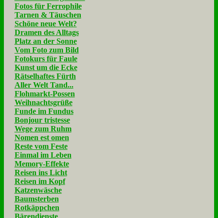
Fotos für Ferrophile
Tarnen & Täuschen
Schöne neue Welt?
Dramen des Alltags
Platz an der Sonne
Vom Foto zum Bild
Fotokurs für Faule
Kunst um die Ecke
Rätselhaftes Fürth
Aller Welt Tand...
Flohmarkt-Possen
Weihnachtsgrüße
Funde im Fundus
Bonjour tristesse
Wege zum Ruhm
Nomen est omen
Reste vom Feste
Einmal im Leben
Memory-Effekte
Reisen ins Licht
Reisen im Kopf
Katzenwäsche
Baumsterben
Rotkäppchen
Bärendienste