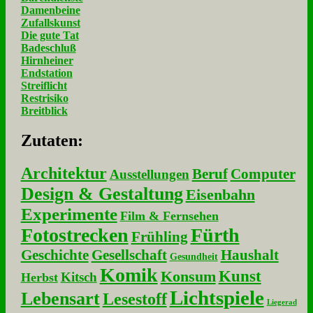
Damenbeine
Zufallskunst
Die gute Tat
Badeschluß
Hirnheiner
Endstation
Streiflicht
Restrisiko
Breitblick
Zu­ta­ten:
Architektur
Beruf
Computer
Ausstellungen
Design & Gestaltung
Eisenbahn
Experimente
Film & Fernsehen
Fotostrecken
Fürth
Frühling
Geschichte
Gesellschaft
Haushalt
Gesundheit
Komik
Kunst
Konsum
Kitsch
Herbst
Lichtspiele
Lebensart
Lesestoff
Liegerad