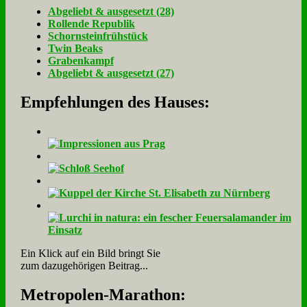
Ab­ge­liebt & aus­ge­setzt (28)
Rol­len­de Re­pu­blik
Schorn­stein­früh­stück
Twin Beaks
Gra­ben­kampf
Ab­ge­liebt & aus­ge­setzt (27)
Empfehlungen des Hauses:
Ein Klick auf ein Bild bringt Sie
zum dazugehörigen Beitrag...
Me­tro­po­len-Ma­ra­thon: